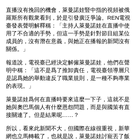
直播沒有挽回的機會，萊曼諾娃豎中指的視頻被俄
羅斯所有觀衆看到，於是引發廣泛爭論。REN電視
臺發表聲明解釋稱：「主持人萊曼諾娃在直播中使
用了不合適的手勢，但這一手勢是針對節目組某位
成員的，沒有潛在意義，與她正在播報的新聞沒有
關係。」
報道說，電視臺已經決定解僱萊曼諾娃，他們在聲
明中稱：「這不是爲了推卸責任，電視臺領導層只
是認爲她的舉動違反了職業規則，是一種不夠專業
的表現。」
萊曼諾娃爲何在直播時要來這麼一下子，這就不是
她與奧巴馬個人有什麼恩怨問題，而是與國策有直
接關連了。但是結果呢……？
所以，看來此新聞不大，但國際在線很重視，新華
網也立馬轉載了，也就是說，萊曼諾娃討寵丟了飯