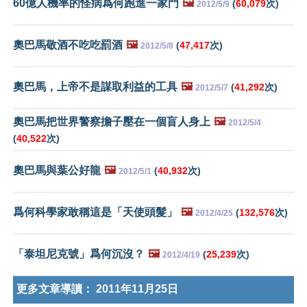
60億人機率的怪病爲何跑進一家門
🖼️
(
60,079
次)
2012/5/9
奧巴馬敬酒不吃吃罰酒
🖼️
(
47,417
次)
2012/5/8
奧巴馬，上帝不是謀取利益的工具
🖼️
(
41,292
次)
2012/5/7
奧巴馬把世界警察擔子壓在一個盲人身上
🖼️
2012/5/4
(
40,522
次)
奧巴馬與葉公好龍
🖼️
(
40,932
次)
2012/5/1
爲何科學家敢稱這是「天使頭髮」
🖼️
(
132,576
次)
2012/4/25
「泰坦尼克號」爲何沉沒？
🖼️
(
25,239
次)
2012/4/19
更多文章導讀：
2011年11月25日