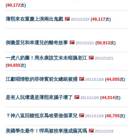
(
90,172
次)
薄熙來在重慶上演兩出鬼戲
🖼️
(
49,117
次)
2011/11/22
倒黴蛋兒和幸運兒的離奇故事
🖼️
(
50,913
次)
2011/11/21
一虎八奶圖！周永康說艾未未暗諷老江
🖼️
2011/11/21
(
94,655
次)
江獻唱情歌的菲律賓前女總統被捕
🖼️
(
44,055
次)
2011/11/20
是有人玩壞還是薄熙來腦子壞了
🖼️
(
44,514
次)
2011/11/20
？神八返回艙抵京爲啥要做個罩兒
🖼️
(
40,755
次)
2011/11/20
美國學生最牛！悍馬被校車撞成薩其瑪
🖼️
2011/11/19