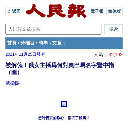
↺ 返回 
電子報
简体版
首頁
分欄目
時事
文章
›
›
›
：
2011年11月25日
發表
人氣：
32,193
被解僱！俄女主播爲何對奧巴馬名字豎中指
（圖）
蘇撬阱
想討普京的歡心，卻丟了飯碗！