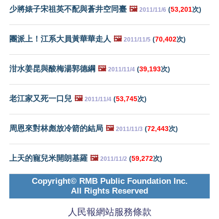
少將婊子宋祖英不配與蒼井空同臺
🖼️
(
53,201
次)
2011/11/6
團派上！江系大員黃華華走人
🖼️
(
70,402
次)
2011/11/5
泔水姜昆與酸梅湯郭德綱
🖼️
(
39,193
次)
2011/11/4
老江家又死一口兒
🖼️
(
53,745
次)
2011/11/4
周恩來對林彪放冷箭的結局
🖼️
(
72,443
次)
2011/11/3
上天的寵兒米開朗基羅
🖼️
(
59,272
次)
2011/11/2
Copyright© RMB Public Foundation Inc.
All Rights Reserved
人民報網站服務條款