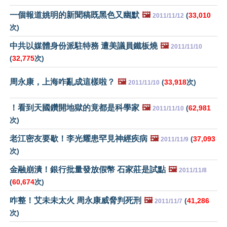
一個報道姚明的新聞稿既黑色又幽默
🖼️
(
33,010
2011/11/12
次)
中共以媒體身份派駐特務 遭美議員鐵板燒
🖼️
2011/11/10
(
32,775
次)
周永康，上海咋亂成這樣啦？
🖼️
(
33,918
次)
2011/11/10
！看到天國鑽開地獄的竟都是科學家
🖼️
(
62,981
2011/11/10
次)
老江密友要歇！李光耀患罕見神經疾病
🖼️
(
37,093
2011/11/9
次)
金融崩潰！銀行批量發放假幣 石家莊是試點
🖼️
2011/11/8
(
60,674
次)
咋整！艾未未太火 周永康威脅判死刑
🖼️
(
41,286
2011/11/7
次)