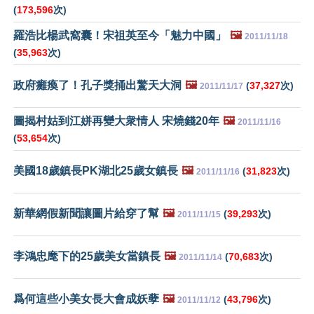
(
173,596
次)
羅浩比楊武窩囊！宋祖英至今「魅力中國」
🖼️
2011/11/18
(
35,963
次)
政府癱瘓了！孔子獎捅出驚天大洞
🖼️
(
37,327
次)
2011/11/17
圖揭村姑到江姘再變大衆情人 宋燒錢20年
🖼️
2011/11/16
(
53,654
次)
美國18歲鎮長PK湖北25歲女鎮長
🖼️
(
31,823
次)
2011/11/16
新華網假新聞讓圖片給穿了幫
🖼️
(
39,293
次)
2011/11/15
李鴻忠麾下的25歲美女當鎮長
🖼️
(
70,683
次)
2011/11/14
爲何這些小美女長大會成妖孽
🖼️
(
43,796
次)
2011/11/12