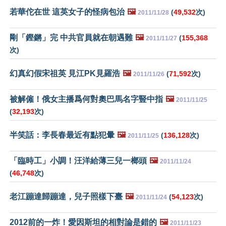
若華佗在世 這英女子的怪病包治
🖼️
(
49,532
次)
2011/11/28
剛「鏗鏘」完 中共官員就在朝遇難
🖼️
(
155,368
2011/11/27
次)
幻真幻假宋祖英 見江PK見羅浩
🖼️
(
71,592
次)
2011/11/26
被解僱！俄女主播爲何對奧巴馬名字豎中指
🖼️
2011/11/25
(
32,193
次)
半笑話：李長春最近有點犯暈
🖼️
(
136,128
次)
2011/11/25
「臨時工」小調！汪洋給薄三兒一榔頭
🖼️
2011/11/24
(
46,748
次)
老江蹦達歸蹦達，兒子照樣下臺
🖼️
(
54,123
次)
2011/11/24
2012前的一炸！愛因斯坦的相對論是錯的
🖼️
2011/11/23