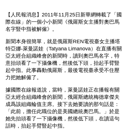
【人民報消息】2011年11月25日新華網轉載了「國
際在線」的一個小小新聞《俄羅斯女主播對奧巴馬
名字豎中指被解僱》。
新聞本身很簡單，就是俄羅斯REN電視臺女主播塔
特亞娜-萊曼諾娃（Tatyana Limanova）在直播有關
亞太經合組織峰會的新聞時，讀到奧巴馬名字，特
意抬頭看了一下攝像機，然後低下頭，抬起手臂豎
起中指。此事轟動俄羅斯，最後電視臺承受不住壓
力把她解僱了。
據國際在線報道說，當時，萊曼諾娃正在播報有關
亞太經合組織峰會的新聞，俄羅斯總統梅德韋傑夫
成爲該組織輪值主席。接下去她要讀的那句話是：
「此前，擔任此職位的是美國總統奧巴馬。」於是
她先抬頭看了一下攝像機，然後低下頭，在讀這句
話時，抬起手臂豎起中指。