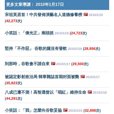
更多文章導讀：
2010年1月17日
宋祖英居首！中共發佈演藝名人道德修養榜
🖼️
2010/1/19
(
42,273
次)
小笑話：「偉光正」兩頭抓
(
24,723
次)
2010/1/18
堅持「不作惡」 谷歌的腿沒有發軟
(
28,956
次)
2010/1/18
到那時，谷歌會不請自來
🖼️
(
29,500
次)
2010/1/17
被認定影射政治局 韓寒雜誌首期封面被斃
🖼️
2010/1/17
(
35,823
次)
八成已遭不測！高智晟曾以「唱紅」維持生命
🖼️
2010/1/16
(
44,291
次)
小笑話：「我」怎麼向谷歌妥協
🖼️
(
32,898
次)
2010/1/15