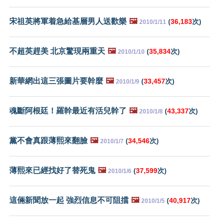
宋祖英將軍着急給基層男人送歡樂
🖼️
(
36,183
次)
2010/1/11
不超英趕美 北京驚現兩重天
🖼️
(
35,834
次)
2010/1/10
新華網出這三張圖片要幹麼
🖼️
(
33,457
次)
2010/1/9
魂斷阿根廷！羅幹最近有活兒幹了
🖼️
(
43,337
次)
2010/1/8
黨不會真跟薄熙來翻臉
🖼️
(
34,546
次)
2010/1/7
薄熙來已經找好了替死鬼
🖼️
(
37,599
次)
2010/1/6
這倆新聞放一起 強烈信息不可阻擋
🖼️
(
40,917
次)
2010/1/5