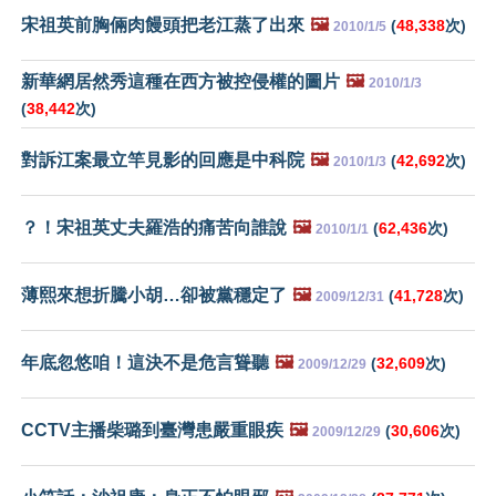
宋祖英前胸倆肉饅頭把老江蒸了出來
🖼️
(
48,338
次)
2010/1/5
新華網居然秀這種在西方被控侵權的圖片
🖼️
2010/1/3
(
38,442
次)
對訴江案最立竿見影的回應是中科院
🖼️
(
42,692
次)
2010/1/3
？！宋祖英丈夫羅浩的痛苦向誰說
🖼️
(
62,436
次)
2010/1/1
薄熙來想折騰小胡…卻被黨穩定了
🖼️
(
41,728
次)
2009/12/31
年底忽悠咱！這決不是危言聳聽
🖼️
(
32,609
次)
2009/12/29
CCTV主播柴璐到臺灣患嚴重眼疾
🖼️
(
30,606
次)
2009/12/29