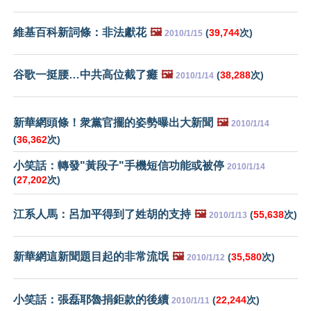
維基百科新詞條：非法獻花
🖼️
(
39,744
次)
2010/1/15
谷歌一挺腰…中共高位截了癱
🖼️
(
38,288
次)
2010/1/14
新華網頭條！衆黨官擺的姿勢曝出大新聞
🖼️
2010/1/14
(
36,362
次)
小笑話：轉發"黃段子"手機短信功能或被停
2010/1/14
(
27,202
次)
江系人馬：呂加平得到了姓胡的支持
🖼️
(
55,638
次)
2010/1/13
新華網這新聞題目起的非常流氓
🖼️
(
35,580
次)
2010/1/12
小笑話：張磊耶魯捐鉅款的後續
(
22,244
次)
2010/1/11