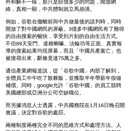
外和解不一樣，那只是賠償多少的問題，開放網
絡，真相一顯，中共體制就立馬崩潰。
例如，谷歌在撤離前與中共做最後的談判時，同時
開放了對中國網民的屏蔽。3億多中國網民有了難得
的自由搜索的暢快，享受到片刻的自由生活方式。
不但89天安門、達賴喇嘛、法輪功等正面、真實報
導的搜索結果均現屏幕，而且「中國共產黨亡」也
被搜尋出來，辭條竟達75萬之多。
通信產業網報道說，從「谷歌中國」內部了解到，
全體員工中午吃了散夥飯，並獲取半年帶薪年假做
補償。同時，google允許「谷歌中國」的員工競聘
美國總部或亞洲分公司空缺職位。
而另據消息人士透露，中共國務院在1月16日晚召開
會議，決定對谷歌的處罰。
兩種制度兩種完全不同的思維方式和處理方法。人