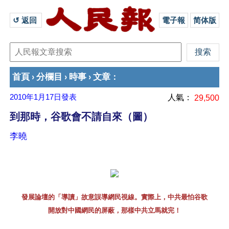
↺ 返回 
電子報
简体版
首頁
分欄目
時事
文章
›
›
›
：
2010年1月17日
發表
人氣：
29,500
到那時，谷歌會不請自來（圖）
李曉
發展論壇的「導讀」故意誤導網民視線。實際上，中共最怕谷歌
開放對中國網民的屏蔽，那樣中共立馬就完！