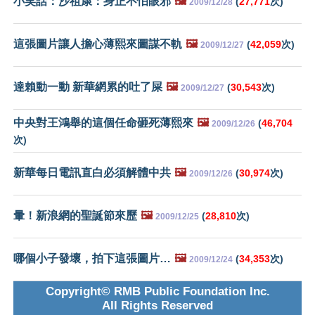
小笑話：沙祖康：身正不怕眼邪
🖼️
(
27,771
次)
2009/12/28
這張圖片讓人擔心薄熙來圖謀不軌
🖼️
(
42,059
次)
2009/12/27
達賴動一動 新華網累的吐了屎
🖼️
(
30,543
次)
2009/12/27
中央對王鴻舉的這個任命砸死薄熙來
🖼️
(
46,704
2009/12/26
次)
新華每日電訊直白必須解體中共
🖼️
(
30,974
次)
2009/12/26
暈！新浪網的聖誕節來歷
🖼️
(
28,810
次)
2009/12/25
哪個小子發壞，拍下這張圖片…
🖼️
(
34,353
次)
2009/12/24
Copyright© RMB Public Foundation Inc.
All Rights Reserved