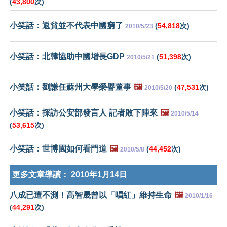
(
43,800
次)
小笑話：返貧並不代表中國窮了
(
54,818
次)
2010/5/23
小笑話：北韓協助中國增長GDP
(
51,398
次)
2010/5/21
小笑話：劉謙任蘇州大學榮譽董事
🖼️
(
47,531
次)
2010/5/20
小笑話：採訪公安部發言人 記者敗下陣來
🖼️
2010/5/14
(
53,615
次)
小笑話：世博園如何看門道
🖼️
(
44,452
次)
2010/5/8
更多文章導讀：
2010年1月14日
八成已遭不測！高智晟曾以「唱紅」維持生命
🖼️
2010/1/16
(
44,291
次)