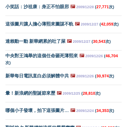
小笑話：沙祖康：身正不怕眼邪
🖼️
(
27,771
次)
2009/12/28
這張圖片讓人擔心薄熙來圖謀不軌
🖼️
(
42,059
次)
2009/12/27
達賴動一動 新華網累的吐了屎
🖼️
(
30,543
次)
2009/12/27
中央對王鴻舉的這個任命砸死薄熙來
🖼️
(
46,704
2009/12/26
次)
新華每日電訊直白必須解體中共
🖼️
(
30,974
次)
2009/12/26
暈！新浪網的聖誕節來歷
🖼️
(
28,810
次)
2009/12/25
哪個小子發壞，拍下這張圖片…
🖼️
(
34,353
次)
2009/12/24