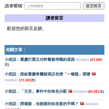
讀者暱稱:
讀者留言
歡迎您的留言反饋。
相關文章：
小笑話：重慶打黑立功幹警被停職的原因
(
67,688
2010/6/24
次)
小笑話：誰給重慶希爾頓酒店色情「一條龍」撐腰
🖼️
(
72,383
次)
2010/6/21
小笑話：「天安」事件中的角色分配
🖼️
(
60,881
次)
2010/6/10
小笑話：閉着眼，你能摸到你老婆的手嗎？
🖼️
2010/5/24