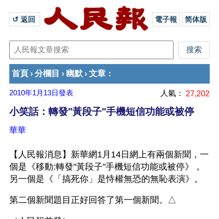
↺ 返回 
電子報
简体版
首頁
分欄目
幽默
文章
›
›
›
：
2010年1月13日
發表
人氣：
27,202
小笑話：轉發"黃段子"手機短信功能或被停
華華
【人民報消息】新華網1月14日網上有兩個新聞，一
個是《移動:轉發"黃段子"手機短信功能或被停》，
另一個是《「搞死你」是恃權無恐的無恥表演》。
第二個新聞題目正好回答了第一個新聞。△