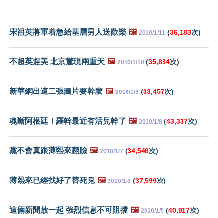
宋祖英將軍着急給基層男人送歡樂
🖼️
(
36,183
次)
2010/1/11
不超英趕美 北京驚現兩重天
🖼️
(
35,834
次)
2010/1/10
新華網出這三張圖片要幹麼
🖼️
(
33,457
次)
2010/1/9
魂斷阿根廷！羅幹最近有活兒幹了
🖼️
(
43,337
次)
2010/1/8
黨不會真跟薄熙來翻臉
🖼️
(
34,546
次)
2010/1/7
薄熙來已經找好了替死鬼
🖼️
(
37,599
次)
2010/1/6
這倆新聞放一起 強烈信息不可阻擋
🖼️
(
40,917
次)
2010/1/5