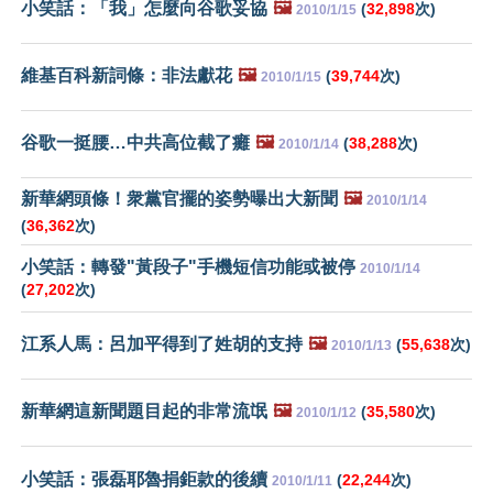
小笑話：「我」怎麼向谷歌妥協
🖼️
(
32,898
次)
2010/1/15
維基百科新詞條：非法獻花
🖼️
(
39,744
次)
2010/1/15
谷歌一挺腰…中共高位截了癱
🖼️
(
38,288
次)
2010/1/14
新華網頭條！衆黨官擺的姿勢曝出大新聞
🖼️
2010/1/14
(
36,362
次)
小笑話：轉發"黃段子"手機短信功能或被停
2010/1/14
(
27,202
次)
江系人馬：呂加平得到了姓胡的支持
🖼️
(
55,638
次)
2010/1/13
新華網這新聞題目起的非常流氓
🖼️
(
35,580
次)
2010/1/12
小笑話：張磊耶魯捐鉅款的後續
(
22,244
次)
2010/1/11