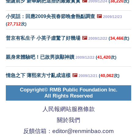
聖誕前夕 新華網把這捂的嚴嚴實實
🖼️
(
38,220
次)
2009/12/24
小笑話：回應2009央視春節晚會熱點調查
🖼️
2009/12/23
(
27,712
次)
普京有私生子 小英子虛驚了好幾場
🖼️
(
34,466
次)
2009/12/22
親身來體驗吧！已故男孩顯神蹟
(
41,420
次)
2009/12/22
情急之下 薄熙來方寸亂成這樣
🖼️
(
40,062
次)
2009/12/21
Copyright© RMB Public Foundation Inc.
All Rights Reserved
人民報網站服務條款
關於我們
反饋信箱：
editor@renminbao.com