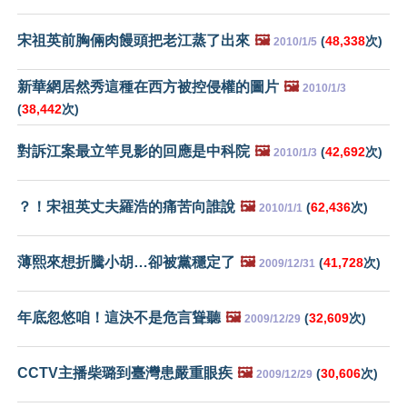
宋祖英前胸倆肉饅頭把老江蒸了出來
🖼️
(
48,338
次)
2010/1/5
新華網居然秀這種在西方被控侵權的圖片
🖼️
2010/1/3
(
38,442
次)
對訴江案最立竿見影的回應是中科院
🖼️
(
42,692
次)
2010/1/3
？！宋祖英丈夫羅浩的痛苦向誰說
🖼️
(
62,436
次)
2010/1/1
薄熙來想折騰小胡…卻被黨穩定了
🖼️
(
41,728
次)
2009/12/31
年底忽悠咱！這決不是危言聳聽
🖼️
(
32,609
次)
2009/12/29
CCTV主播柴璐到臺灣患嚴重眼疾
🖼️
(
30,606
次)
2009/12/29