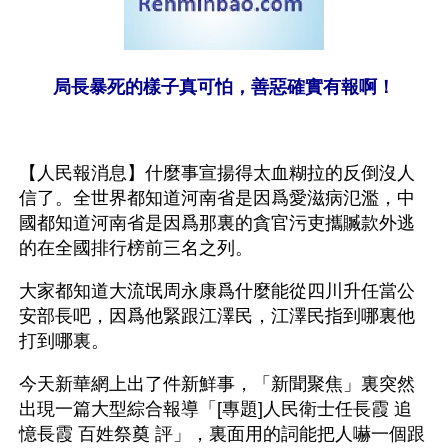
局長暴死的樣子真可怕，善惡確實有報啊！
【人民報消息】什麼事宣揚得太血糊拉的反倒沒人
信了。全世界都知道河南省是因爲愛滋病氾濫，中
國都知道河南省是因爲那裏的貪官污吏攜贓款外逃
的在全國排行榜前三名之列。
大家都知道大流氓周永康爲什麼能從四川升任當公
安部長吧，因爲他緊跟江澤民，江澤民指到哪裏他
打到哪裏。
今天新華網上出了件新鮮事，「新聞聚焦」裏突然
出現一篇大型綜合報導「[專題]人民衛士任長霞 追
憶長霞 百姓祭奠 評」，裏面用的詞能把人嚇一個跟