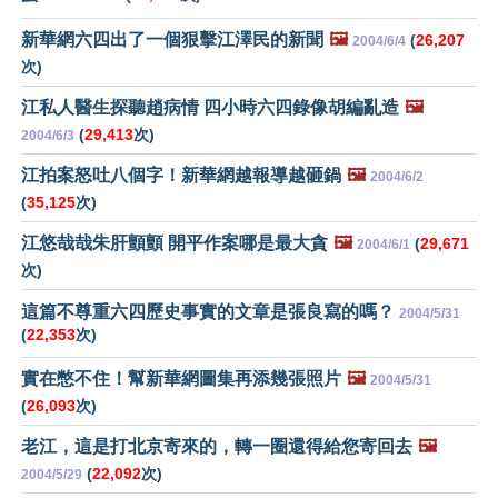
新華網六四出了一個狠擊江澤民的新聞
🖼️
(
26,207
2004/6/4
次)
江私人醫生探聽趙病情 四小時六四錄像胡編亂造
🖼️
(
29,413
次)
2004/6/3
江拍案怒吐八個字！新華網越報導越砸鍋
🖼️
2004/6/2
(
35,125
次)
江悠哉哉朱肝顫顫 開平作案哪是最大貪
🖼️
(
29,671
2004/6/1
次)
這篇不尊重六四歷史事實的文章是張良寫的嗎？
2004/5/31
(
22,353
次)
實在憋不住！幫新華網圖集再添幾張照片
🖼️
2004/5/31
(
26,093
次)
老江，這是打北京寄來的，轉一圈還得給您寄回去
🖼️
(
22,092
次)
2004/5/29