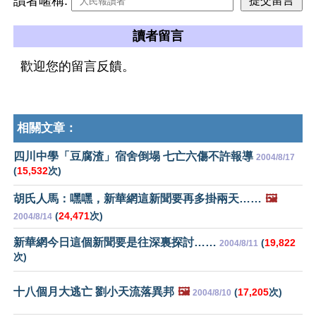
讀者暱稱:
讀者留言
歡迎您的留言反饋。
相關文章：
四川中學「豆腐渣」宿舍倒塌 七亡六傷不許報導
2004/8/17
(
15,532
次)
胡氏人馬：嘿嘿，新華網這新聞要再多掛兩天……
🖼️
(
24,471
次)
2004/8/14
新華網今日這個新聞要是往深裏探討……
(
19,822
2004/8/11
次)
十八個月大逃亡 劉小天流落異邦
🖼️
(
17,205
次)
2004/8/10