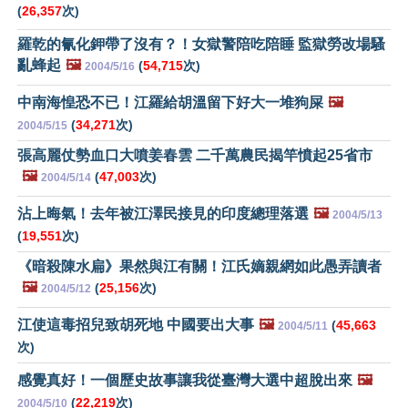
(
26,357
次)
羅乾的氰化鉀帶了沒有？！女獄警陪吃陪睡 監獄勞改場騷
亂蜂起
🖼️
(
54,715
次)
2004/5/16
中南海惶恐不已！江羅給胡溫留下好大一堆狗屎
🖼️
(
34,271
次)
2004/5/15
張高麗仗勢血口大噴姜春雲 二千萬農民揭竿憤起25省市
🖼️
(
47,003
次)
2004/5/14
沾上晦氣！去年被江澤民接見的印度總理落選
🖼️
2004/5/13
(
19,551
次)
《暗殺陳水扁》果然與江有關！江氏嫡親網如此愚弄讀者
🖼️
(
25,156
次)
2004/5/12
江使這毒招兒致胡死地 中國要出大事
🖼️
(
45,663
2004/5/11
次)
感覺真好！一個歷史故事讓我從臺灣大選中超脫出來
🖼️
(
22,219
次)
2004/5/10