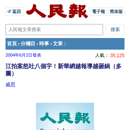
↺ 返回 
電子報
简体版
首頁
分欄目
時事
文章
›
›
›
：
2004年6月2日
發表
人氣：
35,125
江拍案怒吐八個字！新華網越報導越砸鍋（多
圖）
戚思