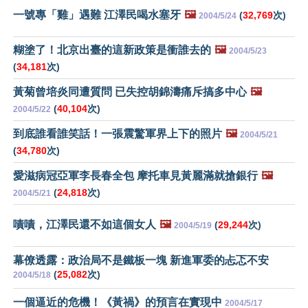
一號專「雞」遇難 江澤民喝水塞牙
🖼️
(
32,769
次)
2004/5/24
糊塗了！北京出臺的這新政策是衝誰去的
🖼️
2004/5/23
(
34,181
次)
黃菊曾培炎同遭質問 已失控胡錦濤痛斥搞多中心
🖼️
(
40,104
次)
2004/5/22
到底誰看誰笑話！一張震驚軍界上下的照片
🖼️
2004/5/21
(
34,780
次)
愛滋病冠亞軍李長春全包 摩托車見黃麗滿就搶銀行
🖼️
(
24,818
次)
2004/5/21
嘖嘖，江澤民還不如這個女人
🖼️
(
29,244
次)
2004/5/19
幕僚透露：政治局不是鐵板一塊 新進軍委的忐忑不安
(
25,082
次)
2004/5/18
一個逼近的危機！《黃禍》的預言在實現中
2004/5/17