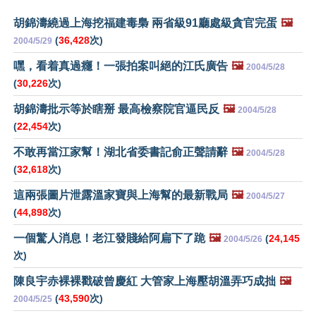
胡錦濤繞過上海挖福建毒梟 兩省級91廳處級貪官完蛋
🖼️
(
36,428
次)
2004/5/29
嘿，看着真過癮！一張拍案叫絕的江氏廣告
🖼️
2004/5/28
(
30,226
次)
胡錦濤批示等於瞎掰 最高檢察院官逼民反
🖼️
2004/5/28
(
22,454
次)
不敢再當江家幫！湖北省委書記俞正聲請辭
🖼️
2004/5/28
(
32,618
次)
這兩張圖片泄露溫家寶與上海幫的最新戰局
🖼️
2004/5/27
(
44,898
次)
一個驚人消息！老江發賤給阿扁下了跪
🖼️
(
24,145
2004/5/26
次)
陳良宇赤裸裸戳破曾慶紅 大管家上海壓胡溫弄巧成拙
🖼️
(
43,590
次)
2004/5/25