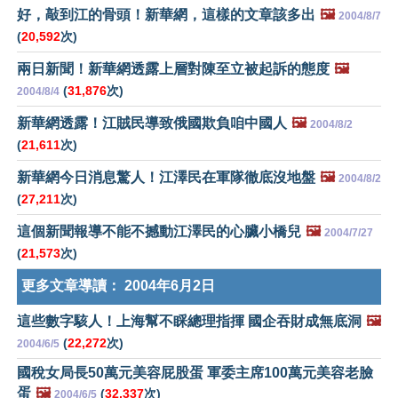
好，敲到江的骨頭！新華網，這樣的文章該多出
🖼️
2004/8/7
(
20,592
次)
兩日新聞！新華網透露上層對陳至立被起訴的態度
🖼️
(
31,876
次)
2004/8/4
新華網透露！江賊民導致俄國欺負咱中國人
🖼️
2004/8/2
(
21,611
次)
新華網今日消息驚人！江澤民在軍隊徹底沒地盤
🖼️
2004/8/2
(
27,211
次)
這個新聞報導不能不撼動江澤民的心臟小橋兒
🖼️
2004/7/27
(
21,573
次)
更多文章導讀：
2004年6月2日
這些數字駭人！上海幫不睬總理指揮 國企吞財成無底洞
🖼️
(
22,272
次)
2004/6/5
國稅女局長50萬元美容屁股蛋 軍委主席100萬元美容老臉
蛋
🖼️
(
32,337
次)
2004/6/5