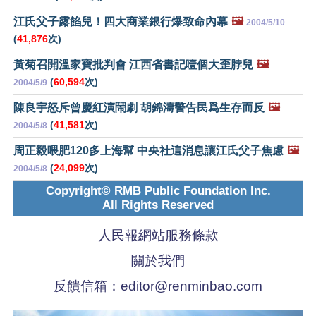
江氏父子露餡兒！四大商業銀行爆致命內幕
🖼️
2004/5/10
(
41,876
次)
黃菊召開溫家寶批判會 江西省書記噎個大歪脖兒
🖼️
(
60,594
次)
2004/5/9
陳良宇怒斥曾慶紅演鬧劇 胡錦濤警告民爲生存而反
🖼️
(
41,581
次)
2004/5/8
周正毅喂肥120多上海幫 中央社這消息讓江氏父子焦慮
🖼️
(
24,099
次)
2004/5/8
Copyright© RMB Public Foundation Inc.
All Rights Reserved
人民報網站服務條款
關於我們
反饋信箱：
editor@renminbao.com