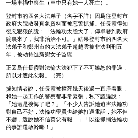
一場車禍中喪生（車中只有她一人死亡）。
登封市的四名大法弟子（名字不詳）因爲往登封市
政府大院散發真象資料而被惡警抓捕。任長霞得知
後惡狠狠的說：「法輪功太膽大了，傳單發到政府
院裏來了，我非治治不可。」結果登封市的四名大
法弟子和鄭州市的大法弟子趙越雲被非法判刑五
年，被劫持進新鄉女子監獄。
正因爲任長霞對法輪大法犯下了不可饒恕的罪過，
所以才遭此惡報。（完）
據知情者說，任長霞被撞死幾天後還一直睜着眼，
和她一起工作的警察都非常緊張，私下議論說：
「她這是後悔了吧？」「不少人告訴她迫害法輪功
對自己不好，法輪功學員也給她打過電話，她不但
不聽，還說她不信善惡有報。」「以後抓捕法輪功
的事誰還敢幹哪！」