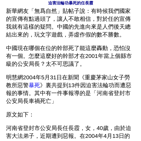
迫害法輪功暴死的任長霞
新華網友「無爲自然」貼帖子說：有時候我們國家
的宣傳有點過頭了，讓人不敢相信，對於任的宣傳
我就有這樣的疑問。中國的先進向來是人們後天總
結出來的，玩文字遊戲，弄虛作假的數不勝數。
中國現在哪個在位的幹部死了能這麼轟動，恐怕沒
有一個。怎麼這麼好的幹部才在2001年當上個縣市
級的公安局長？太不可思議了。 
明慧網2004年5月31日在新聞《重慶茅家山女子勞
教所惡警
暴死
》裏共提到13件因迫害法輪功而遭惡
報的事情。其中有一件事報導的是「河南省登封市
公安局長車禍死亡」
原文如下：
河南省登封市公安局長任長霞，女，40歲，由於迫
害大法弟子，近期遭到惡報。在2004年4月13日的