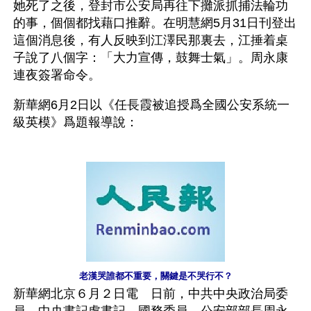
她死了之後，登封市公安局再往下攤派抓捕法輪功
的事，個個都找藉口推辭。在明慧網5月31日刊登出
這個消息後，有人反映到江澤民那裏去，江捶着桌
子說了八個字：「大力宣傳，鼓舞士氣」。周永康
連夜簽署命令。
新華網6月2日以《任長霞被追授爲全國公安系統一
級英模》爲題報導說：
老漢哭誰都不重要，關鍵是不哭行不？
新華網北京６月２日電　日前，中共中央政治局委
員、中央書記處書記、國務委員、公安部部長周永