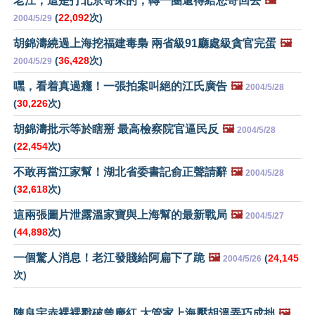
老江，這是打北京寄來的，轉一圈還得給您寄回去
🖼️
(
22,092
次)
2004/5/29
胡錦濤繞過上海挖福建毒梟 兩省級91廳處級貪官完蛋
🖼️
(
36,428
次)
2004/5/29
嘿，看着真過癮！一張拍案叫絕的江氏廣告
🖼️
2004/5/28
(
30,226
次)
胡錦濤批示等於瞎掰 最高檢察院官逼民反
🖼️
2004/5/28
(
22,454
次)
不敢再當江家幫！湖北省委書記俞正聲請辭
🖼️
2004/5/28
(
32,618
次)
這兩張圖片泄露溫家寶與上海幫的最新戰局
🖼️
2004/5/27
(
44,898
次)
一個驚人消息！老江發賤給阿扁下了跪
🖼️
(
24,145
2004/5/26
次)
陳良宇赤裸裸戳破曾慶紅 大管家上海壓胡溫弄巧成拙
🖼️