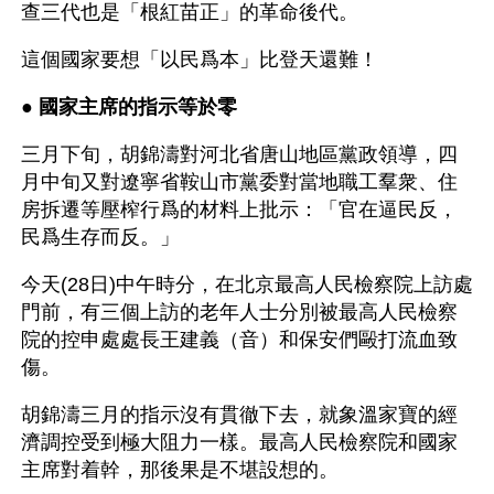
查三代也是「根紅苗正」的革命後代。
這個國家要想「以民爲本」比登天還難！ 
● 
國家主席的指示等於零
三月下旬，胡錦濤對河北省唐山地區黨政領導，四
月中旬又對遼寧省鞍山市黨委對當地職工羣衆、住
房拆遷等壓榨行爲的材料上批示：「官在逼民反，
民爲生存而反。」
今天(28日)中午時分，在北京最高人民檢察院上訪處
門前，有三個上訪的老年人士分別被最高人民檢察
院的控申處處長王建義（音）和保安們毆打流血致
傷。
胡錦濤三月的指示沒有貫徹下去，就象溫家寶的經
濟調控受到極大阻力一樣。最高人民檢察院和國家
主席對着幹，那後果是不堪設想的。