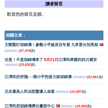
讀者留言
歡迎您的留言反饋。
相關文章：
王剛緊盯胡錦濤！參觀小平誕辰百年展 九常委分別亮相
🖼️
(
27,478
次)
2004/8/21
注意！不是胡錦濤來了
8月21日
江澤民將竄到四川廣安
(
23,835
次)
2004/8/18
江澤民的苦惱──鄧小平死後力挺胡錦濤
(
22,661
次)
2004/8/18
北京最高人民法院驚爆人命案
(
15,097
次)
2004/8/18
江澤民把胡錦濤擠出畫面中心
🖼️
(
18,965
次)
2004/8/17