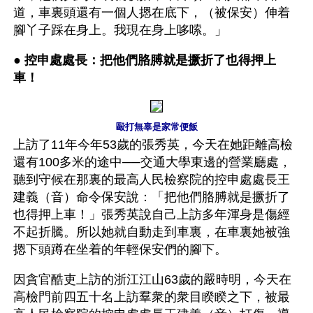
道，車裏頭還有一個人摁在底下，（被保安）伸着
腳丫子踩在身上。我現在身上哆嗦。」
● 
控申處處長：把他們胳膊就是撅折了也得押上
車！
毆打無辜是家常便飯
上訪了11年今年53歲的張秀英，今天在她距離高檢
還有100多米的途中──交通大學東邊的營業廳處，
聽到守候在那裏的最高人民檢察院的控申處處長王
建義（音）命令保安說：「把他們胳膊就是撅折了
也得押上車！」張秀英說自己上訪多年渾身是傷經
不起折騰。所以她就自動走到車裏，在車裏她被強
摁下頭蹲在坐着的年輕保安們的腳下。
因貪官酷吏上訪的浙江江山63歲的嚴時明，今天在
高檢門前四五十名上訪羣衆的衆目睽睽之下，被最