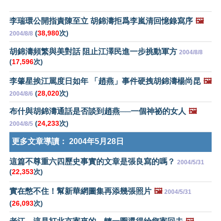
李瑞環公開指責陳至立 胡錦濤拒爲李嵐清回憶錄寫序
🖼️
(
38,980
次)
2004/8/8
胡錦濤頻繁與美對話 阻止江澤民進一步挑動軍方
2004/8/8
(
17,596
次)
李肇星挨江罵度日如年 「趙燕」事件硬拽胡錦濤楊尚昆
🖼️
(
28,020
次)
2004/8/6
布什與胡錦濤通話是否談到趙燕──一個神祕的女人
🖼️
(
24,233
次)
2004/8/5
更多文章導讀：
2004年5月28日
這篇不尊重六四歷史事實的文章是張良寫的嗎？
2004/5/31
(
22,353
次)
實在憋不住！幫新華網圖集再添幾張照片
🖼️
2004/5/31
(
26,093
次)