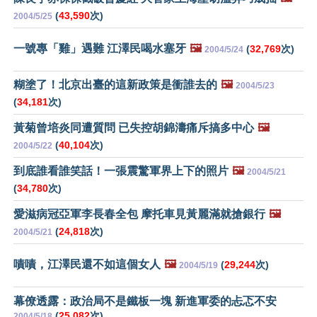
(
43,590
次)
2004/5/25
一號專「雞」遇難 江澤民喝水塞牙
🖼️
(
32,769
次)
2004/5/24
糊塗了！北京出臺的這新政策是衝誰去的
🖼️
2004/5/23
(
34,181
次)
黃菊曾培炎同遭質問 已失控胡錦濤痛斥搞多中心
🖼️
(
40,104
次)
2004/5/22
到底誰看誰笑話！一張震驚軍界上下的照片
🖼️
2004/5/21
(
34,780
次)
愛滋病冠亞軍李長春全包 摩托車見黃麗滿就搶銀行
🖼️
(
24,818
次)
2004/5/21
嘖嘖，江澤民還不如這個女人
🖼️
(
29,244
次)
2004/5/19
幕僚透露：政治局不是鐵板一塊 新進軍委的忐忑不安
(
25,082
次)
2004/5/18