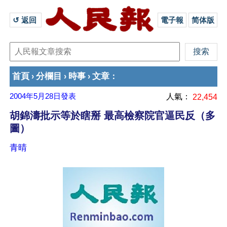
↺ 返回 
電子報
简体版
首頁
分欄目
時事
文章
›
›
›
：
2004年5月28日
發表
人氣：
22,454
胡錦濤批示等於瞎掰 最高檢察院官逼民反（多
圖）
青晴