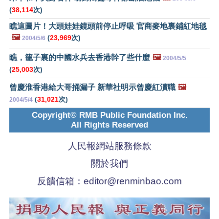
(
38,114
次)
瞧這圖片！大頭娃娃鏡頭前停止呼吸 官商麥地裏鋪紅地毯
🖼️
(
23,969
次)
2004/5/6
瞧，籠子裏的中國水兵去香港幹了些什麼
🖼️
2004/5/5
(
25,003
次)
曾慶淮香港給大哥捅漏子 新華社明示曾慶紅瀆職
🖼️
(
31,021
次)
2004/5/4
Copyright© RMB Public Foundation Inc.
All Rights Reserved
人民報網站服務條款
關於我們
反饋信箱：
editor@renminbao.com