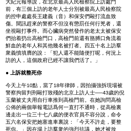
大紀元報導說，在北京最高人民檢察院上訪處門
前，有三個上訪的老年人士分別被最高人民檢察院
的控申處處長王建義（音）和保安們毆打流血致
傷。聞訊趕來的警察不但沒有懲罰任何行兇者，還
坐視毆打事件。而心臟病突然發作的老太太被保安
們抬着扔出高檢門口，高檢門前還有胳膊口角流着
鮮血的老年人和其他幾名被打者。四五十名上訪羣
衆義憤填膺的說：「犯人還不能隨便打呢，何況上
訪的人，這個政府已經不讓我們活了。」
● 
上訴就整死你
今天上午10點，當了18年律師，因拍攝強拆現場被
警察拘留判刑毆打致殘的北京上訪人士──43歲的倪
玉蘭被丈夫用自行車推到高檢門前。在她詢問高檢
公佈的兩個舉報電話爲何一直打不通時，從高檢裏
邊走出一位三十七八歲的便衣官員不容分說，命令
五六名保安把她塞進車裏說：「今天不許走，要整
死你。」因在場上訪羣衆的強烈抗議，她才被放