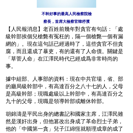
不幹好事的最高人民檢察院檢
察長，首席大檢察官韓杼濱
【人民報消息】老百姓前幾年對貪官有句話：「處
級幹部挨個兒槍斃有冤枉的，隔一個槍斃一個有漏
網的」。現在這句話已經過時了，這些貪官不但貪
腐，而且還成了暴吏，有的還有了人命債。關鍵是
「草菅人命」在江澤民時代已經成爲非常時尚的
事。
據中組部、人事部的資料：現在中共官場，省、部
的廳局級幹部中，有高達百分之八十七的人，父母
是高級幹部；現職處級以上幹部中，有高達百分之
九十的父母，現職是領導幹部或離休幹部。
胡錦濤是平民出身的總書記和國家主席，江澤民雖
然是漢奸出身，但他篡改出身成了革命烈士子弟，
他的「中國第一貪」兒子江綿恆就順理成章的成了