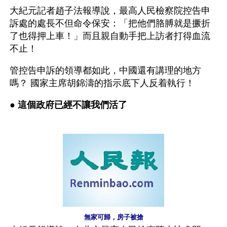
大紀元記者趙子法報導說，最高人民檢察院控告申
訴處的處長不但命令保安：「把他們胳膊就是撅折
了也得押上車！」而且親自動手把上訪者打得血流
不止！
管控告申訴的領導都如此，中國還有講理的地方
嗎？ 國家主席胡錦濤的指示底下人反着執行！
● 
這個政府已經不讓我們活了
無家可歸，房子被搶