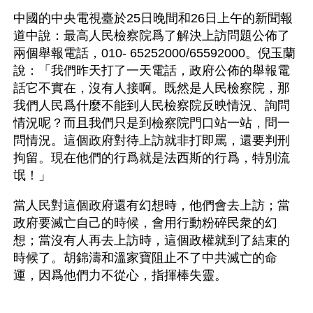
中國的中央電視臺於25日晚間和26日上午的新聞報
道中說：最高人民檢察院爲了解決上訪問題公佈了
兩個舉報電話，010- 65252000/65592000。倪玉蘭
說：「我們昨天打了一天電話，政府公佈的舉報電
話它不實在，沒有人接啊。既然是人民檢察院，那
我們人民爲什麼不能到人民檢察院反映情況、詢問
情況呢？而且我們只是到檢察院門口站一站，問一
問情況。這個政府對待上訪就非打即罵，還要判刑
拘留。現在他們的行爲就是法西斯的行爲，特別流
氓！」
當人民對這個政府還有幻想時，他們會去上訪；當
政府要滅亡自己的時候，會用行動粉碎民衆的幻
想；當沒有人再去上訪時，這個政權就到了結束的
時候了。胡錦濤和溫家寶阻止不了中共滅亡的命