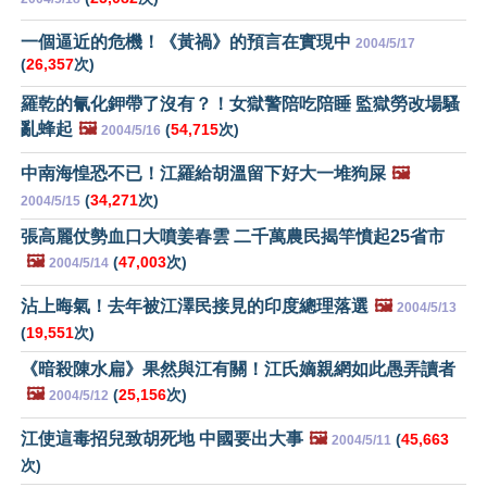
一個逼近的危機！《黃禍》的預言在實現中
2004/5/17
(
26,357
次)
羅乾的氰化鉀帶了沒有？！女獄警陪吃陪睡 監獄勞改場騷
亂蜂起
🖼️
(
54,715
次)
2004/5/16
中南海惶恐不已！江羅給胡溫留下好大一堆狗屎
🖼️
(
34,271
次)
2004/5/15
張高麗仗勢血口大噴姜春雲 二千萬農民揭竿憤起25省市
🖼️
(
47,003
次)
2004/5/14
沾上晦氣！去年被江澤民接見的印度總理落選
🖼️
2004/5/13
(
19,551
次)
《暗殺陳水扁》果然與江有關！江氏嫡親網如此愚弄讀者
🖼️
(
25,156
次)
2004/5/12
江使這毒招兒致胡死地 中國要出大事
🖼️
(
45,663
2004/5/11
次)