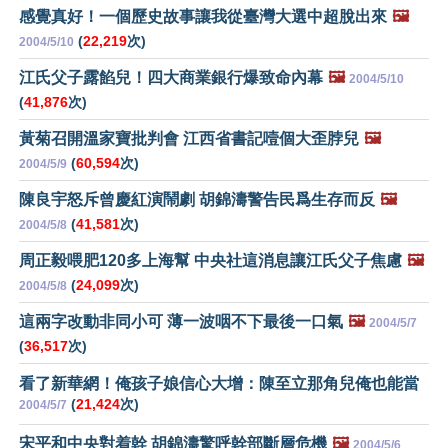
感覺真好！一個歷史故事讓我從臺灣大選中超脫出來
🖼️
(
22,219
次)
2004/5/10
江氏父子露餡兒！四大商業銀行爆致命內幕
🖼️
2004/5/10
(
41,876
次)
黃菊召開溫家寶批判會 江西省書記噎個大歪脖兒
🖼️
(
60,594
次)
2004/5/9
陳良宇怒斥曾慶紅演鬧劇 胡錦濤警告民爲生存而反
🖼️
(
41,581
次)
2004/5/8
周正毅喂肥120多上海幫 中央社這消息讓江氏父子焦慮
🖼️
(
24,099
次)
2004/5/8
這兩字改動非同小可 薄一波咽不下最後一口氣
🖼️
2004/5/7
(
36,517
次)
看了新華網！俺孩子娘信心大增：陳至立那角兒俺也能當
(
21,424
次)
2004/5/7
宋平和中央對着幹 胡錦濤驚呼幹部斷層危機
🖼️
2004/5/6