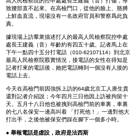
高人民檢察院的控申處處長王建義（音）打傷，導
致腰部直不起來。在高檢門口，從他的臉上、胳膊
上鮮血直流，現場沒有一名政府官員和警察爲此負
責。
據現場上訪羣衆描述打人的最高人民檢察院控申處
處長王建義（音）年齡約有四五十歲。記者馬上在
下午一點四十五分打電話（010-62107114）到北京
最高人民檢察院覈實情況，接電話的女性在得知是
記者打來的電話後，她把電話轉到一個沒有人接的
電話上去。
今天在高檢門前因強拆上訪的64歲北京工人唐生貴
還對記者介紹說；今年四月三日他因上訪被拘留十
天。五月十八日他也被拽到高檢門前的車裏，車裏
的七八名保安一邊高叫着 「打死他！」一邊對他大
打出手，之後他被保安們踩在腳下一個多小時。
● 
舉報電話是虛設，政府是法西斯