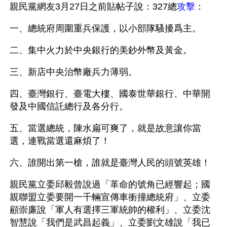
親民黨網友3月27日之前貼帖子說：327總
攻擊
：
一、總統府周圍重兵保護，以小部隊騷擾爲主。
二、集中火力於中央銀行的美鈔外幣及黃金。
三、新店中央治幣廠兵力薄弱。
四、臺灣銀行、臺電大樓、國泰世華銀行、中華開
發及中國信託總行及各分行。
五、當選總統，陳水扁可爽了，就是故意讓你當
選，連戰當選還麻煩了！
六、誰開出第一槍，誰就是臺灣人民的頭號英雄！
親民黨立委邱毅曾說過「革命的號角已經響起；國
親聯盟立委要開一千輛宣傳車衝撞總統府」、立委
顧崇廉說「軍人有選擇三軍統帥的權利」、立委沈
智慧說「我們是武昌起義」、立委劉文雄說「我已