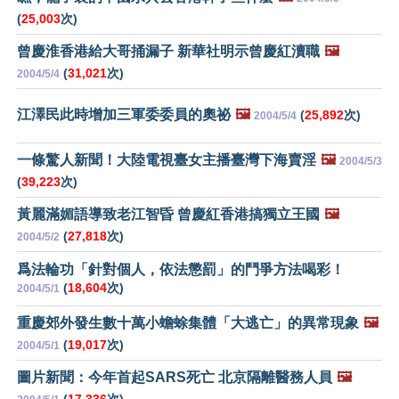
(
25,003
次)
曾慶淮香港給大哥捅漏子 新華社明示曾慶紅瀆職
🖼️
(
31,021
次)
2004/5/4
江澤民此時增加三軍委委員的奧祕
🖼️
(
25,892
次)
2004/5/4
一條驚人新聞！大陸電視臺女主播臺灣下海賣淫
🖼️
2004/5/3
(
39,223
次)
黃麗滿媚語導致老江智昏 曾慶紅香港搞獨立王國
🖼️
(
27,818
次)
2004/5/2
爲法輪功「針對個人，依法懲罰」的鬥爭方法喝彩！
(
18,604
次)
2004/5/1
重慶郊外發生數十萬小蟾蜍集體「大逃亡」的異常現象
🖼️
(
19,017
次)
2004/5/1
圖片新聞：今年首起SARS死亡 北京隔離醫務人員
🖼️