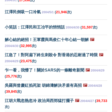
(
17,336
次)
2004/5/1
江澤民倒吸一口冷氣
(
21,946
次)
2004/5/1
小笑話：江澤民和王冶平的悄悄話
(
31,597
次)
2004/4/30
解心結的絕招！王軍霞與馬俊仁十年心結一朝解
🖼️
(
32,995
次)
2004/4/30
江急了！對阿扁下終生刺殺令 對香港的忍耐過了時限
🖼️
(
23,475
次)
2004/4/29
乍一看，我懵了！關於SARS的一條離奇新聞
🖼️
2004/4/29
(
25,776
次)
吳羅與曾慶紅掐死架 胡錦濤解決矛盾有高招
🖼️
2004/4/28
(
39,845
次)
江胡大戰忽熱忽冷 政治局西郊猛打擺子
🖼️
(
39,733
2004/4/27
次)