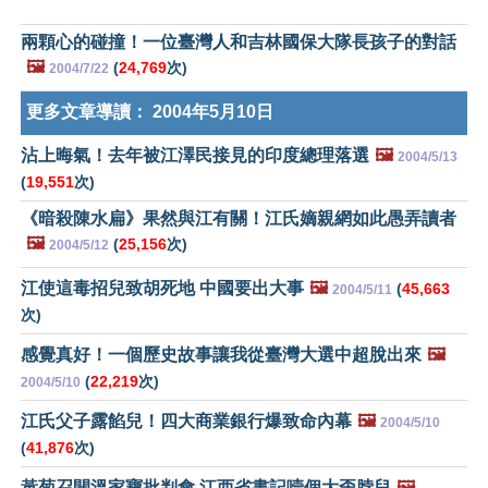
兩顆心的碰撞！一位臺灣人和吉林國保大隊長孩子的對話
🖼️
(
24,769
次)
2004/7/22
更多文章導讀：
2004年5月10日
沾上晦氣！去年被江澤民接見的印度總理落選
🖼️
2004/5/13
(
19,551
次)
《暗殺陳水扁》果然與江有關！江氏嫡親網如此愚弄讀者
🖼️
(
25,156
次)
2004/5/12
江使這毒招兒致胡死地 中國要出大事
🖼️
(
45,663
2004/5/11
次)
感覺真好！一個歷史故事讓我從臺灣大選中超脫出來
🖼️
(
22,219
次)
2004/5/10
江氏父子露餡兒！四大商業銀行爆致命內幕
🖼️
2004/5/10
(
41,876
次)
黃菊召開溫家寶批判會 江西省書記噎個大歪脖兒
🖼️