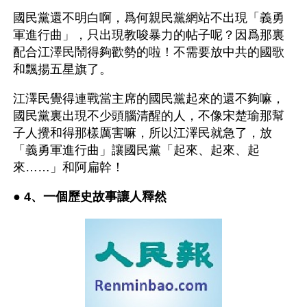
國民黨還不明白啊，爲何親民黨網站不出現「義勇
軍進行曲」，只出現教唆暴力的帖子呢？因爲那裏
配合江澤民鬧得夠歡勢的啦！不需要放中共的國歌
和飄揚五星旗了。
江澤民覺得連戰當主席的國民黨起來的還不夠嘛，
國民黨裏出現不少頭腦清醒的人，不像宋楚瑜那幫
子人攪和得那樣厲害嘛，所以江澤民就急了，放
「義勇軍進行曲」讓國民黨「起來、起來、起
來……」和阿扁幹！
● 
4、一個歷史故事讓人釋然