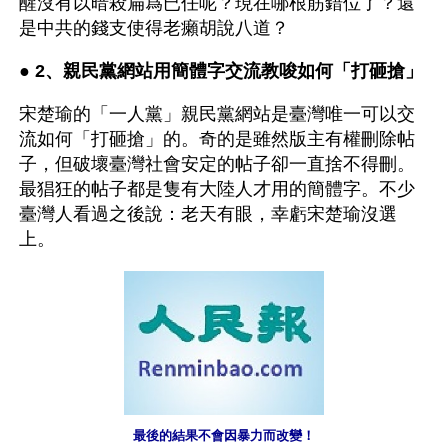
醒沒有以暗殺扁爲已任呢？現在哪根筋錯位了？還
是中共的錢支使得老癩胡說八道？
● 
2、親民黨網站用簡體字交流教唆如何「打砸搶」
宋楚瑜的「一人黨」親民黨網站是臺灣唯一可以交
流如何「打砸搶」的。奇的是雖然版主有權刪除帖
子，但破壞臺灣社會安定的帖子卻一直捨不得刪。
最猖狂的帖子都是隻有大陸人才用的簡體字。不少
臺灣人看過之後說：老天有眼，幸虧宋楚瑜沒選
上。
最後的結果不會因暴力而改變！