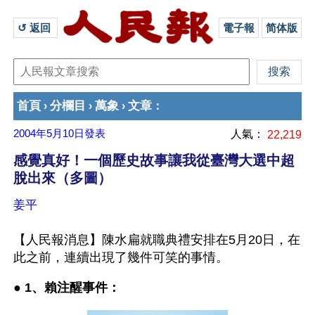
↺ 返回 
電子報
简体版
首頁
分欄目
萬象
文章
›
›
›
：
2004年5月10日
發表
人氣：
22,219
感覺真好！一個歷史故事讓我從臺灣大選中超
脫出來（多圖）
姜平
【人民報消息】陳水扁就職典禮安排在5月20日，在
此之前，連續出現了幾件可笑的事情。
● 
1、賴注醒事件：