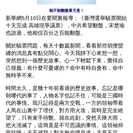
能不能翻盤看天意！
新華網5月10日在要聞裏報導：《臺灣選舉驗票開始 
十天完成 高雄現爭議票》，中共希望翻盤，宋楚瑜
也說過，他相信百分之百能翻盤。 
關於驗票問題，每天十數篇新聞，看着那些胡攪蠻
纏的消息真有點兒鬧心。今天我靜下心來想一想，
突然想到一個歷史故事。心一下輕鬆下來，覺得自
己很蠢：有什麼可憂慮的？命中有時自會有，命中
無時爭不來。 
時間太久，是幾十年前看過的歷史故事。忘記是哪
朝哪代的事了，人物名字也記不住，可能是三國時
代的事情。我只記得是兩方交戰，一方的領袖帶着
人馬在山裏中了埋伏，對方用火攻，當時是完全絕
望了，只有束手待斃。就在此刻，突然天降大雨，
把火澆滅了，這簡直是不可思議的事情。這領袖仰
面狂呼：天不滅我！對方無奈嘆息道：天意不可