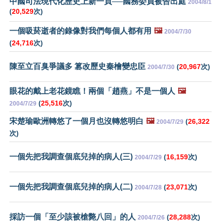
中國司法現代化歷史上新一頁──國務委員被告出庭
2004/8/1
(
20,529
次)
一個吸菸逝者的錄像對我們每個人都有用
🖼️
2004/7/30
(
24,716
次)
陳至立百臭爭議多 篡改歷史秦檜變忠臣
(
20,967
次)
2004/7/30
眼花的戴上老花鏡瞧！兩個「趙燕」不是一個人
🖼️
(
25,516
次)
2004/7/29
宋楚瑜歐洲轉悠了一個月也沒轉悠明白
🖼️
(
26,322
2004/7/29
次)
一個先把我調查個底兒掉的病人(三)
(
16,159
次)
2004/7/29
一個先把我調查個底兒掉的病人(二)
(
23,071
次)
2004/7/28
採訪一個「至少該被槍斃八回」的人
(
28,288
次)
2004/7/26