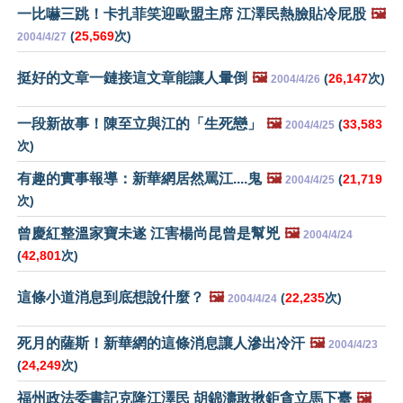
一比嚇三跳！卡扎菲笑迎歐盟主席 江澤民熱臉貼冷屁股
🖼️
(
25,569
次)
2004/4/27
挺好的文章一鏈接這文章能讓人暈倒
🖼️
(
26,147
次)
2004/4/26
一段新故事！陳至立與江的「生死戀」
🖼️
(
33,583
2004/4/25
次)
有趣的實事報導：新華網居然罵江
....
鬼
🖼️
(
21,719
2004/4/25
次)
曾慶紅整溫家寶未遂 江害楊尚昆曾是幫兇
🖼️
2004/4/24
(
42,801
次)
這條小道消息到底想說什麼？
🖼️
(
22,235
次)
2004/4/24
死月的薩斯！新華網的這條消息讓人滲出冷汗
🖼️
2004/4/23
(
24,249
次)
福州政法委書記克隆江澤民 胡錦濤敢揪鉅貪立馬下臺
🖼️