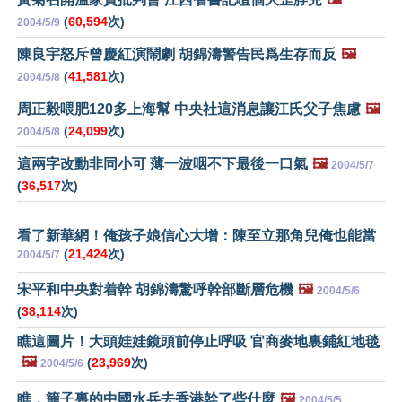
(
60,594
次)
2004/5/9
陳良宇怒斥曾慶紅演鬧劇 胡錦濤警告民爲生存而反
🖼️
(
41,581
次)
2004/5/8
周正毅喂肥120多上海幫 中央社這消息讓江氏父子焦慮
🖼️
(
24,099
次)
2004/5/8
這兩字改動非同小可 薄一波咽不下最後一口氣
🖼️
2004/5/7
(
36,517
次)
看了新華網！俺孩子娘信心大增：陳至立那角兒俺也能當
(
21,424
次)
2004/5/7
宋平和中央對着幹 胡錦濤驚呼幹部斷層危機
🖼️
2004/5/6
(
38,114
次)
瞧這圖片！大頭娃娃鏡頭前停止呼吸 官商麥地裏鋪紅地毯
🖼️
(
23,969
次)
2004/5/6
瞧，籠子裏的中國水兵去香港幹了些什麼
🖼️
2004/5/5