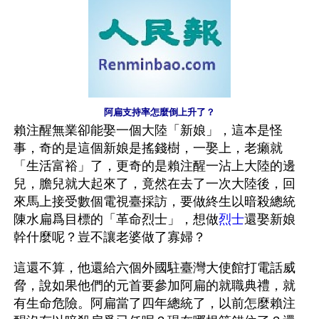
阿扁支持率怎麼倒上升了？
賴注醒無業卻能娶一個大陸「新娘」，這本是怪
事，奇的是這個新娘是搖錢樹，一娶上，老癩就
「生活富裕」了，更奇的是賴注醒一沾上大陸的邊
兒，膽兒就大起來了，竟然在去了一次大陸後，回
來馬上接受數個電視臺採訪，要做終生以暗殺總統
陳水扁爲目標的「革命烈士」，想做
烈士
還娶新娘
幹什麼呢？豈不讓老婆做了寡婦？
這還不算，他還給六個外國駐臺灣大使館打電話威
脅，說如果他們的元首要參加阿扁的就職典禮，就
有生命危險。阿扁當了四年總統了，以前怎麼賴注