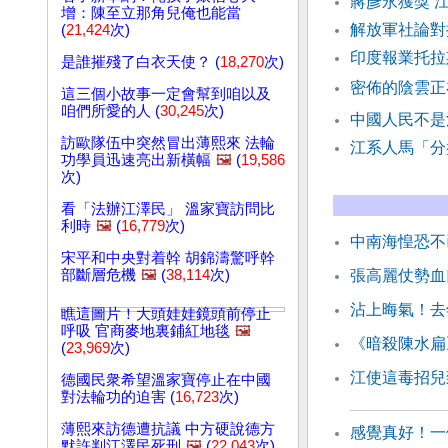
蔣彥永獲獎 
增：陳至立那角兒俺也能當
解放軍社論對
(
21,424
次)
印度報業托拉
是誰摧殘了白衣天使？ (
18,270
次)
密佈的陰雲正
這三個小故事一定會幫到咱以及
咱們所愛的人 (
30,245
次)
中國人民不是
訪歐隊伍中突然冒出薄熙來 法輪
江系人馬「分
功學員迅速亮出新橫幅
🖼️
(
19,586
次)
看「法辦江澤民」 溫家寶訪問比
利時
🖼️
(
16,779
次)
中南海惶恐不
宋平和中央對着幹 胡錦濤驚呼幹
部斷層危機
🖼️
(
38,114
次)
張高麗仗勢血
沾上晦氣！去
瞧這圖片！大頭娃娃鏡頭前停止
呼吸 官商麥地裏鋪紅地毯
🖼️
《暗殺陳水扁
(
23,969
次)
江使這毒招兒
德國民衆希望溫家寶停止在中國
對法輪功的迫害 (
16,723
次)
薄熙來訪德遭抗議 中方硬說德方
感覺真好！一
默許判江澤民死刑
🖼️
(
22,043
次)