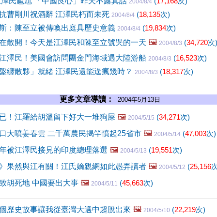
江澤民尷尬 「中國良心」昨天不露真話
(
17,168
次)
2004/8/4
抗曹剛川祝酒辭 江澤民朽而未死
(
18,135
次)
2004/8/4
斯：陳至立被傳喚出庭具歷史意義
(
19,834
次)
2004/8/4
在散開！今天是江澤民和陳至立號哭的一天
🖼️
(
34,720
次
2004/8/3
江澤民！美國會訪問團金門海域遇大陸游船
(
16,523
次)
2004/8/3
盤纏散夥」就緒 江澤民還能逞瘋幾時？
(
18,317
次)
2004/8/3
更多文章導讀：
2004年5月13日
已！江羅給胡溫留下好大一堆狗屎
🖼️
(
34,271
次)
2004/5/15
口大噴姜春雲 二千萬農民揭竿憤起25省市
🖼️
(
47,003
次)
2004/5/14
年被江澤民接見的印度總理落選
🖼️
(
19,551
次)
2004/5/13
》果然與江有關！江氏嫡親網如此愚弄讀者
🖼️
(
25,156
次
2004/5/12
致胡死地 中國要出大事
🖼️
(
45,663
次)
2004/5/11
個歷史故事讓我從臺灣大選中超脫出來
🖼️
(
22,219
次)
2004/5/10