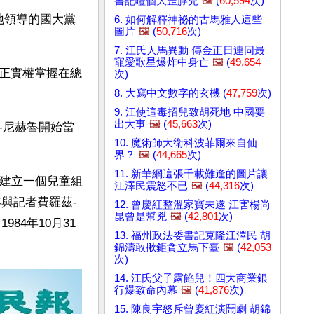
書記噎個大歪脖兒
🖼️
(
60,594
次)
地領導的國大黨
6. 如何解釋神祕的古馬雅人這些
圖片
🖼️
(
50,716
次)
7. 江氏人馬異動 傳金正日連同最
寵愛歌星爆炸中身亡
🖼️
(
49,654
正實權掌握在總
次)
8. 大寫中文數字的玄機 (
47,759
次)
9. 江使這毒招兒致胡死地 中國要
出大事
🖼️
(
45,663
次)
-尼赫魯開始當
10. 魔術師大衛科波菲爾來自仙
界？
🖼️
(
44,665
次)
11. 新華網這張千載難逢的圖片讓
歲建立一個兒童組
江澤民震怒不已
🖼️
(
44,316
次)
年與記者費羅茲-
12. 曾慶紅整溫家寶未遂 江害楊尚
昆曾是幫兇
🖼️
(
42,801
次)
84年10月31
13. 福州政法委書記克隆江澤民 胡
錦濤敢揪鉅貪立馬下臺
🖼️
(
42,053
次)
14. 江氏父子露餡兒！四大商業銀
行爆致命內幕
🖼️
(
41,876
次)
15. 陳良宇怒斥曾慶紅演鬧劇 胡錦