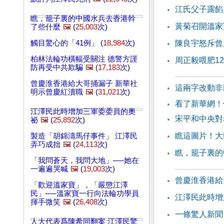
江氏父子露餡
瞧，籠子裏的中國水兵去香港幹
黃菊召開溫家
了些什麼
🖼️
(
25,003
次)
觸目驚心的「41例」 (
18,984
次)
陳良宇怒斥曾
柏林法輪功橫幅受關注 德警方謹
周正毅喂肥1
防再受中共欺騙
🖼️
(
17,183
次)
曾慶淮香港給大哥捅漏子 新華社
這兩字改動非
明示曾慶紅瀆職
🖼️
(
31,021
次)
看了新華網！
江澤民此時增加三軍委委員的奧
宋平和中央對
祕
🖼️
(
25,892
次)
瞧這圖片！大
製造「胡錦濤馬仔事件」 江澤民
弄巧成拙
🖼️
(
24,113
次)
瞧，籠子裏的
「我問蒼天，我問大地」──她在
一遍遍哭喊
🖼️
(
19,003
次)
曾慶淮香港給
「歡迎溫家寶」，「嚴懲江澤
民」──溫家寶一行向法輪功學員
江澤民此時增
揮手微笑
🖼️
(
26,408
次)
一條驚人新聞
人大代表爲陳希同翻案 江澤民驚