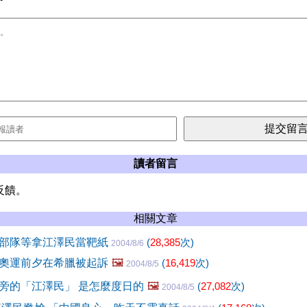
讀者留言
反饋。
相關文章
部隊等拿江澤民當靶紙
(
28,385
次)
2004/8/6
奧運前夕在希臘被起訴
🖼️
(
16,419
次)
2004/8/5
旁的「江澤民」 是怎麼度日的
🖼️
(
27,082
次)
2004/8/5