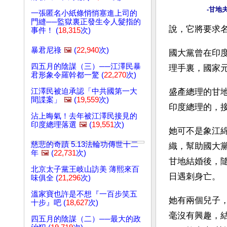
-甘地
一張匿名小紙條悄悄塞進上司的
門縫──監獄裏正發生令人髮指的
說，它將要求
事件！ (
18,315
次)
暴君尼祿
🖼️
(
22,940
次)
國大黨曾在印
四五月的陰謀（三）──江澤民暴
理手裏，國家
君形象令羅幹都一驚 (
22,270
次)
江澤民被迫承認「中共國第一大
盛產總理的甘
間諜案」
🖼️
(
19,559
次)
印度總理的，
沾上晦氣！去年被江澤民接見的
印度總理落選
🖼️
(
19,551
次)
她可不是象江
慈悲的奇蹟 5.13法輪功傳世十二
織，幫助國大黨
年
🖼️
(
22,731
次)
甘地結婚後，隨夫
北京太子黨王岐山訪美 薄熙來百
日遇刺身亡。
味俱全 (
21,296
次)
溫家寶也許是不想『一百步笑五
她有兩個兒子
十步』吧 (
18,627
次)
毫沒有興趣，結
四五月的陰謀（二）──最大的政