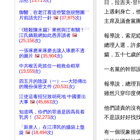
治犯 (
19,719
次)
日，拉吉夫-
上遇剌身亡，
御醫，在老江看這些緊急狀態圖
片前請先打一針
🖼️
(
37,875
次)
主席及議會黨
《暗殺陳水扁》果然與江有關！
江氏嫡親網如此愚弄讀者
🖼️
報導說，索尼
(
25,156
次)
總理人選，許
一張琢磨來琢磨去讓人琢磨不透
孀，五十七歲的
的圖片
🖼️
(
35,904
次)
中共喉舌死抓住一根救命稻草
一名黨的幹部
(
19,559
次)
四五月的陰謀（一）──大陸傳出
報導說，總理
的幾份保密文件 (
20,531
次)
雖然只穿印度
江使這毒招兒致胡死地 中國要出
大事
🖼️
(
45,663
次)
他們譴責的沒
知道嗎，你們的罪過是因爲長着
不是該好好找
乳房！ (
32,273
次)
「新唐人」在江澤民的腦袋上盤
有一個現象很
旋
🖼️
(
18,494
次)