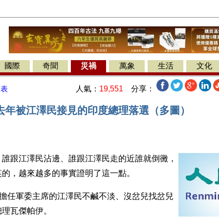
國際
奇聞
災禍
萬象
生活
文化
人氣：
19,551
分享：
發表
去年被江澤民接見的印度總理落選（多圖）
】誰跟江澤民沾邊、誰跟江澤民走的近誰就倒黴，
笑的，越來越多的事實證明了這一點。
，只擔任軍委主席的江澤民不鹹不淡、沒岔兒找岔兒
總理瓦傑帕伊。