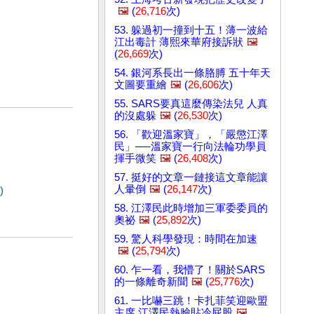
🖼️
(
26,716
次)
53. 躲過初一撞到十五！薄一波給
江出毒計 薄熙來華府接訴狀
🖼️
(
26,669
次)
54. 銀河系長出一條胳膊 五十年天
文圖要重繪
🖼️
(
26,606
次)
55. SARS要真這麼傳染法兒 人真
的沒處躲
🖼️
(
26,530
次)
56. 「歡迎溫家寶」，「嚴懲江澤
民」──溫家寶一行向法輪功學員
揮手微笑
🖼️
(
26,408
次)
57. 挺好的文章一鏈接這文章能讓
人暈倒
🖼️
(
26,147
次)
)
58. 江澤民此時增加三軍委委員的
奧祕
🖼️
(
25,892
次)
59. 驚人科學發現：時間在加速
🖼️
(
25,794
次)
60. 乍一看，我懵了！關於SARS
的一條離奇新聞
🖼️
(
25,776
次)
61. 一比嚇三跳！卡扎菲笑迎歐盟
主席 江澤民熱臉貼冷屁股
🖼️