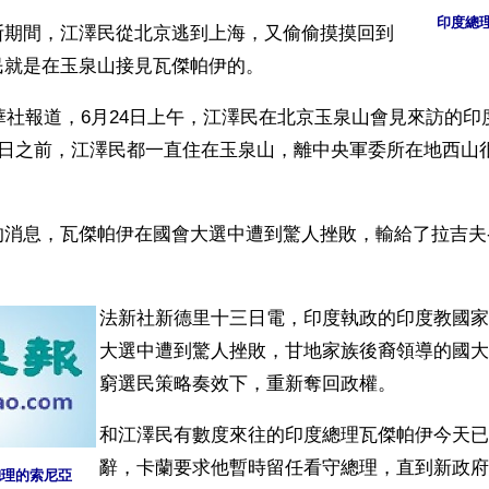
印度總
斯期間，江澤民從北京逃到上海，又偷偷摸摸回到
民就是在玉泉山接見瓦傑帕伊的。
新華社報道，6月24日上午，江澤民在北京玉泉山會見來訪的
4日之前，江澤民都一直住在玉泉山，離中央軍委所在地西山
的消息，瓦傑帕伊在國會大選中遭到驚人挫敗，輸給了拉吉夫
法新社新德里十三日電，印度執政的印度教國家
大選中遭到驚人挫敗，甘地家族後裔領導的國大
窮選民策略奏效下，重新奪回政權。
和江澤民有數度來往的印度總理瓦傑帕伊今天已
辭，卡蘭要求他暫時留任看守總理，直到新政府
總理的索尼亞