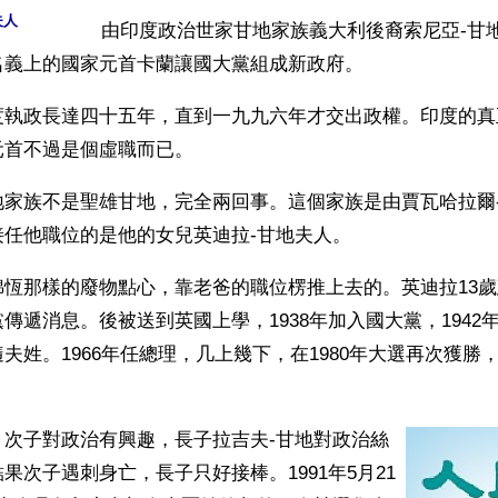
夫人
由印度政治世家甘地家族義大利後裔索尼亞-甘
名義上的國家元首卡蘭讓國大黨組成新政府。
度執政長達四十五年，直到一九九六年才交出政權。印度的真
元首不過是個虛職而已。
地家族不是聖雄甘地，完全兩回事。這個家族是由賈瓦哈拉爾
接任他職位的是他的女兒英迪拉-甘地夫人。
綿恆那樣的廢物點心，靠老爸的職位楞推上去的。英迪拉13
傳遞消息。後被送到英國上學，1938年加入國大黨，1942
姓。1966年任總理，几上幾下，在1980年大選再次獲勝，19
，次子對政治有興趣，長子拉吉夫-甘地對政治絲
果次子遇刺身亡，長子只好接棒。1991年5月21