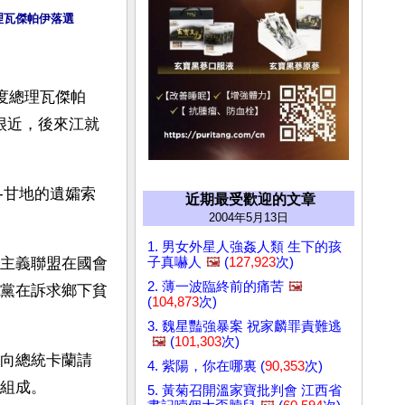
理瓦傑帕伊落選
印度總理瓦傑帕
很近，後來江就
-甘地的遺孀索
近期最受歡迎的文章
2004年5月13日
1. 男女外星人強姦人類 生下的孩
子真嚇人
🖼️
(
127,923
次)
主義聯盟在國會
2. 薄一波臨終前的痛苦
🖼️
黨在訴求鄉下貧
(
104,873
次)
3. 魏星豔強暴案 祝家麟罪責難逃
🖼️
(
101,303
次)
向總統卡蘭請
4. 紫陽，你在哪裏 (
90,353
次)
組成。
5. 黃菊召開溫家寶批判會 江西省