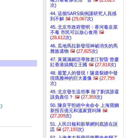
次)
44. 這個SARS病例讓研究人員感
到不解
🖼️
(
29,067
次)
)
45. 北京市政府聲明：香河毒韭菜
不毒 市民可以放心食用
🖼️
(
28,612
次)
46. 瓜地馬拉新發現神祕消失的馬
雅族遺物
🖼️
(
27,825
次)
47. 黃麗滿媚語導致老江智昏 曾慶
紅香港搞獨立王國
🖼️
(
27,818
次)
48. 最驚人的發現！隧道裂縫中發
現瑪雅神的巨大畫像
🖼️
(
27,799
次)
49. 北京發生這些事 除了劉淇誰還
該負責任？
🖼️
(
27,359
次)
50. 陳良宇拒絕中央命令 上海寶鋼
)
新投百億元和溫家寶叫陣
🖼️
(
27,209
次)
51. 人民日報和新華網到底誰在說
謊
🖼️
(
27,193
次)
52. 上海考古新發現把歷史改變了