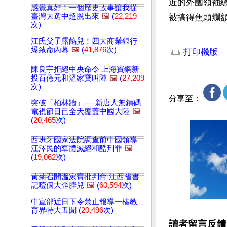
近的外國領袖
感覺真好！一個歷史故事讓我從
臺灣大選中超脫出來
🖼️
(
22,219
被搞得焦頭爛
次)
文章網址: http://w
江氏父子露餡兒！四大商業銀行
爆致命內幕
🖼️
(
41,876
次)
打印機版
陳良宇拒絕中央命令 上海寶鋼新
投百億元和溫家寶叫陣
🖼️
(
27,209
次)
分享至：
突破「柏林牆」──新唐人無鎖碼
電視節目已全天覆蓋中國大陸
🖼️
(
20,465
次)
西班牙國家法院調查前中國領導
江澤民的羣體滅絕和酷刑罪
🖼️
(
19,062
次)
黃菊召開溫家寶批判會 江西省書
記噎個大歪脖兒
🖼️
(
60,594
次)
中宣部近日下令禁止報導一樁教
育界特大丑聞 (
20,496
次)
讀者留言反饋