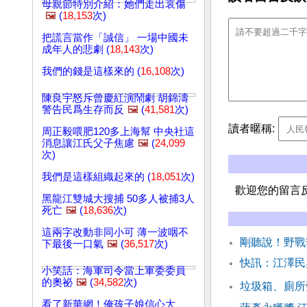
母親節特別介紹：她們走出哀傷
🖼️
(
18,153
次)
把謊言當作「誠信」 一場中國未
成年人的悲劇 (
18,143
次)
我們的錢是這樣來的 (
16,108
次)
陳良宇怒斥曾慶紅演鬧劇 胡錦濤
警告民爲生存而反
🖼️
(
41,581
次)
讀者暱稱:
周正毅喂肥120多上海幫 中央社這
消息讓江氏父子焦慮
🖼️
(
24,099
次)
我們是這樣組織起來的 (
18,051
次)
歡迎您的留言
黑龍江雙城大搜捕 50多人被捕3人
死亡
🖼️
(
18,636
次)
這兩字改動非同小可 薄一波咽不
剛聽說！野戰
下最後一口氣
🖼️
(
36,517
次)
快訊：江澤民
小笑話：海軍司令當上軍委委員
的奧祕
🖼️
(
34,582
次)
垃圾箱、廁所
看了新華網！俺孩子娘信心大