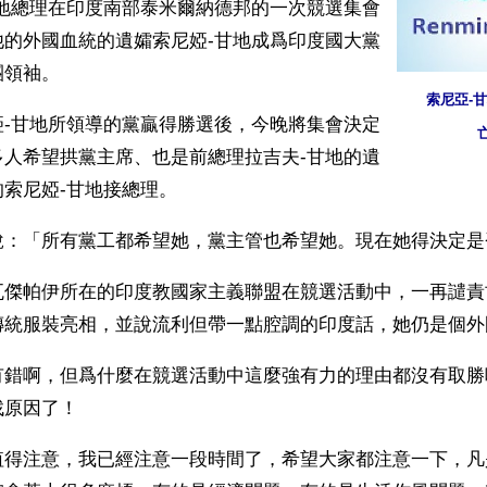
甘地總理在印度南部泰米爾納德邦的一次競選集會
他的外國血統的遺孀索尼婭-甘地成爲印度國大黨
團領袖。
索尼亞-
婭-甘地所領導的黨贏得勝選後，今晚將集會決定
多人希望拱黨主席、也是前總理拉吉夫-甘地的遺
索尼婭-甘地接總理。
說：「所有黨工都希望她，黨主管也希望她。現在她得決定是
瓦傑帕伊所在的印度教國家主義聯盟在競選活動中，一再譴責
傳統服裝亮相，並說流利但帶一點腔調的印度話，她仍是個外
有錯啊，但爲什麼在競選活動中這麼強有力的理由都沒有取勝
找原因了！
值得注意，我已經注意一段時間了，希望大家都注意一下，凡