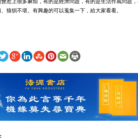
總會惹上很多麻煩，有的是經濟問題，有的是生活作風問題，
額、狼狽不堪。有興趣的可以蒐集一下，給大家看看。
ww.renminbao.com/rmb/articles/2004/5/13/31118b.html
: