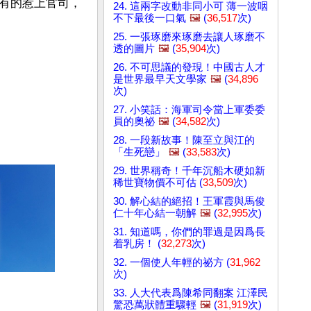
有的惹上官司，
24. 這兩字改動非同小可 薄一波咽
不下最後一口氣
🖼️
(
36,517
次)
25. 一張琢磨來琢磨去讓人琢磨不
透的圖片
🖼️
(
35,904
次)
26. 不可思議的發現！中國古人才
是世界最早天文學家
🖼️
(
34,896
次)
27. 小笑話：海軍司令當上軍委委
員的奧祕
🖼️
(
34,582
次)
28. 一段新故事！陳至立與江的
「生死戀」
🖼️
(
33,583
次)
29. 世界稱奇！千年沉船木硬如新
稀世寶物價不可估 (
33,509
次)
30. 解心結的絕招！王軍霞與馬俊
仁十年心結一朝解
🖼️
(
32,995
次)
31. 知道嗎，你們的罪過是因爲長
着乳房！ (
32,273
次)
32. 一個使人年輕的祕方 (
31,962
次)
33. 人大代表爲陳希同翻案 江澤民
驚恐萬狀體重驟輕
🖼️
(
31,919
次)