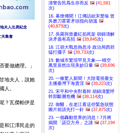
濤警告民爲生存而反
🖼️
(
41,581
次)
16. 幕僚傳聞！江傳話給宋楚瑜 曾
吳磨刀霍霍矛頭指向胡溫
🖼️
(
40,879
次)
甘地夫人出席紀念
17. 吳羅與曾慶紅掐死架 胡錦濤解
亡夫集會
決矛盾有高招
🖼️
(
39,845
次)
18. 江胡大戰忽熱忽冷 政治局西郊
猛打擺子
🖼️
(
39,733
次)
19. 數城市驚現罕見天象──晴空
萬里居然出現美妙日暈
🖼️
(
39,696
否要做總理。」
次)
20. 一條驚人新聞！大陸電視臺女
甘地夫人，說她
主播臺灣下海賣淫
🖼️
(
39,223
次)
國人。
21. 宋平和中央對着幹 胡錦濤驚呼
幹部斷層危機
🖼️
(
38,114
次)
呢？瓦傑帕伊是
22. 御醫，在老江看這些緊急狀態
圖片前請先打一針
🖼️
(
37,875
次)
23. 一個轟動世界的消息！7月將
揭開「諾亞方舟」之謎
🖼️
(
37,194
是和江澤民走的
次)