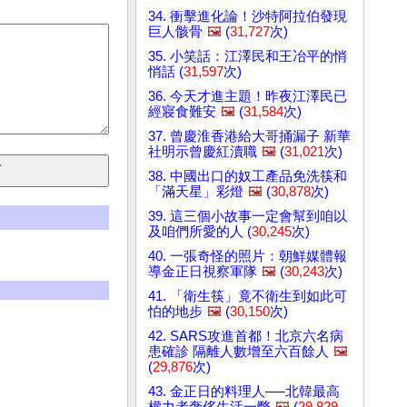
34. 衝擊進化論！沙特阿拉伯發現
巨人骸骨
🖼️
(
31,727
次)
35. 小笑話：江澤民和王冶平的悄
悄話 (
31,597
次)
36. 今天才進主題！昨夜江澤民已
經寢食難安
🖼️
(
31,584
次)
37. 曾慶淮香港給大哥捅漏子 新華
社明示曾慶紅瀆職
🖼️
(
31,021
次)
38. 中國出口的奴工產品免洗筷和
「滿天星」彩燈
🖼️
(
30,878
次)
39. 這三個小故事一定會幫到咱以
及咱們所愛的人 (
30,245
次)
40. 一張奇怪的照片：朝鮮媒體報
導金正日視察軍隊
🖼️
(
30,243
次)
41. 「衛生筷」竟不衛生到如此可
怕的地步
🖼️
(
30,150
次)
42. SARS攻進首都！北京六名病
患確診 隔離人數增至六百餘人
🖼️
(
29,876
次)
43. 金正日的料理人──北韓最高
權力者奢侈生活一瞥
🖼️
(
29,829