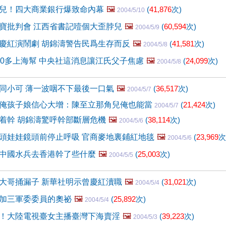
兒！四大商業銀行爆致命內幕
🖼️
(
41,876
次)
2004/5/10
寶批判會 江西省書記噎個大歪脖兒
🖼️
(
60,594
次)
2004/5/9
慶紅演鬧劇 胡錦濤警告民爲生存而反
🖼️
(
41,581
次)
2004/5/8
20多上海幫 中央社這消息讓江氏父子焦慮
🖼️
(
24,099
次)
2004/5/8
同小可 薄一波咽不下最後一口氣
🖼️
(
36,517
次)
2004/5/7
俺孩子娘信心大增：陳至立那角兒俺也能當
(
21,424
次)
2004/5/7
着幹 胡錦濤驚呼幹部斷層危機
🖼️
(
38,114
次)
2004/5/6
頭娃娃鏡頭前停止呼吸 官商麥地裏鋪紅地毯
🖼️
(
23,969
次
2004/5/6
中國水兵去香港幹了些什麼
🖼️
(
25,003
次)
2004/5/5
大哥捅漏子 新華社明示曾慶紅瀆職
🖼️
(
31,021
次)
2004/5/4
加三軍委委員的奧祕
🖼️
(
25,892
次)
2004/5/4
！大陸電視臺女主播臺灣下海賣淫
🖼️
(
39,223
次)
2004/5/3