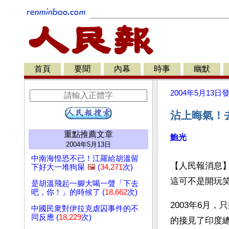
首頁
要聞
內幕
時事
幽默
2004年5月13日
沾上晦氣！
重點推薦文章
鮑光
2004年5月13日
中南海惶恐不已！江羅給胡溫留
【人民報消息
下好大一堆狗屎
🖼️
(
34,271
次)
這可不是開玩
是胡溫飛起一腳大喝一聲「下去
吧，你！」的時候了 (
18,662
次)
2003年6月
中國民衆對伊拉克虐囚事件的不
同反應 (
18,229
次)
的接見了印度