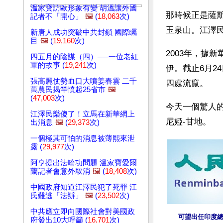
溫家寶訪歐形象有變 胡溫讓外國
那時候正是薩
記者不「開心」
🖼️
(
18,063
次)
玉泉山。江澤
新唐人成功突破中共封鎖 國際矚
目
🖼️
(
19,160
次)
2003年，據
四五月的陰謀（四）──一位老紅
軍的故事 (
19,241
次)
伊。截止6月2
張高麗仗勢血口大噴姜春雲 二千
四處流竄。
萬農民揭竿憤起25省市
🖼️
(
47,003
次)
今天一個驚人
江澤民樂傻了！立馬在新華網上
尼婭-甘地。
出消息
🖼️
(
29,373
次)
一個極其可怕的消息被薄熙來泄
露 (
29,977
次)
阿亨提出法輪功問題 溫家寶愛爾
蘭記者會意外取消
🖼️
(
18,408
次)
中國政府知道江澤民犯了死罪 江
氏難逃「法辦」
🖼️
(
23,502
次)
中共應立即向國際社會對美國政
可望出任印度
府發出10大呼籲 (
16,701
次)