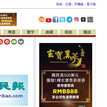
简体
-
正體
-
手機版
-
電子報
專題
寰宇
維權
視頻
雜談