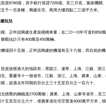
投資8760億，其中銀行借貸7200億。至三月底，黨政機關
建五千一百多幢，興建住宅、商用大樓四點二三億平方米。
燒着玩兒
模、正申請興建生產規模轎車量，在二O一O年可達到850萬輛
樂觀估計只有400萬至450萬輛。
建機場四十五個，正申請興建的機場有五十六個，而目前的機
，投資規模過大的地區有：黑龍江、遼寧、上海、江蘇、浙江
湖北、重慶等十一個省市。江蘇、浙江、上海、廣東、山東、
規模，超過去年同期的百分之三十五至百分之一百六十。
北積壓的鋼鐵達2700萬噸；廣東、上海、山東等省市，至
十五至百分之六十，僅廣東省住宅空置達4000萬平方米，積壓