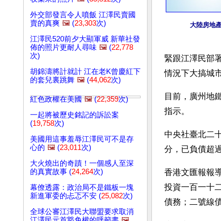
外交部發言令人噴飯 江澤民賣國
賣的真爽
🖼️
(
23,303
次)
大陸房地
江澤民520前夕大顯軍威 新華社發
佈的照片更耐人尋味
🖼️
(
22,778
次)
緊跟江澤民部
胡錦濤將計就計 江在老K曾慶紅下
情況下大搞城
的套兒裏跳舞
🖼️
(
44,062
次)
目前，廣州地
紅色政權在美國
🖼️
(
22,359
次)
指示。
一起將被歷史銘記的訴訟案
(
19,758
次)
中央社臺北二
美國用這事羞辱江澤民可不是存
心的
🖼️
(
23,011
次)
分，已負債超
大火燒出的奇蹟！一個感人至深
的真實故事 (
24,264
次)
香港文匯報報
投資一百一十
幕僚透露：政治局不是鐵板一塊
新進軍委的忐忑不安 (
25,082
次)
債務；二號線
全球公審江澤民大聯盟要求取消
江澤民元首豁免權的呼籲書
🖼️