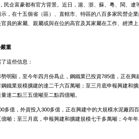
露，民企富豪都有官方背景。近日，滬、浙、蘇、粵、閩、遼
顯示，在十五個省（區）、直轄市、特區的八百多家民營企業
是官員的家屬、親屬或與在位的高官及其家屬在工作、經濟上
勢嚴重
露了這些信息：
勢明顯，至今年四月份爲止，鋼鐵業已投資785億，正在興
有鋼鐵業規模擴建的達二千六百萬噸；至三月底申報興建和擴
產量達二點三五億噸至二點四億噸。
00多億，外資投入300多億，正在興建中的大規模水泥廠四
五億噸；至三月底，申報興建和擴建規模七千多萬噸；今年年