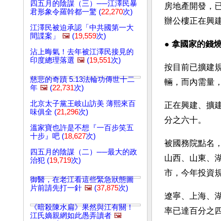
四五月的陰謀（三）──江澤民暴
房地產開發，已
君形象令羅幹都一驚 (
22,270
次)
辦公樓正在興
江澤民被迫承認「中共國第一大
間諜案」
🖼️
(
19,559
次)
● 
拿國家的錢
沾上晦氣！去年被江澤民接見的
印度總理落選
🖼️
(
19,551
次)
按目前已擴建規
慈悲的奇蹟 5.13法輪功傳世十二
輛，而內需量，
年
🖼️
(
22,731
次)
北京太子黨王岐山訪美 薄熙來百
正在興建、擴
味俱全 (
21,296
次)
分之六十。
溫家寶也許是不想『一百步笑五
十步』吧 (
18,627
次)
被國務院點名
四五月的陰謀（二）──最大的政
山西、山東、
治犯 (
19,719
次)
市，今年投資
御醫，在老江看這些緊急狀態圖
片前請先打一針
🖼️
(
37,875
次)
遼寧、上海、湖
《暗殺陳水扁》果然與江有關！
率已達百分之四
江氏嫡親網如此愚弄讀者
🖼️