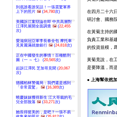
到底誰看誰笑話！一張震驚軍界
在四月二十六
上下的照片
🖼️
(
34,780
次)
研討會、國務
美國訴江案辯論在即 中共高層對
江澤民展開全面調查
🖼️
(
22,455
次)
在黃菊主持的
負責工業和基
愛滋病冠亞軍李長春全包 摩托車
見黃麗滿就搶銀行
🖼️
(
24,818
次)
的投資規模，
正在中國發生的事情！百種酷刑
黃菊竟說，在
圖（一 ～ 七） (
20,565
次)
是要降溫，而
起訴江澤民 芝加哥見聞 (
20,067
次)
● 
上海幫依然
德國柏林警備局：我們還是感到
「非常震驚」
🖼️
(
16,389
次)
曉慶妹妹獲得新生 江大哥栽的毛
兒全部脫落
🖼️
(
33,271
次)
她長得挺美的，是吧？一張不易
收集來的照片
🖼️
(
35,812
次)