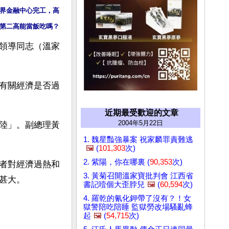
世界金融中心完工，高
界第二高能當飯吃嗎？
領導同志（溫家
有關經濟是否過
近期最受歡迎的文章
2004年5月22日
陸」。副總理黃
1. 魏星豔強暴案 祝家麟罪責難逃
🖼️
(
101,303
次)
2. 紫陽，你在哪裏 (
90,353
次)
者對經濟過熱和
3. 黃菊召開溫家寶批判會 江西省
甚大。
書記噎個大歪脖兒
🖼️
(
60,594
次)
4. 羅乾的氰化鉀帶了沒有？！女
獄警陪吃陪睡 監獄勞改場騷亂蜂
起
🖼️
(
54,715
次)