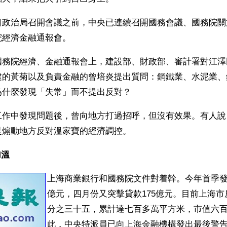
日政治局召開會議之前，中央已連續召開國務會議、國務院關
院經濟金融通報會。
國務院經濟、金融通報會上，建設部、財政部、審計署對江澤
建的黃菊以及負責金融的曾培炎提出質問：鋼鐵業、水泥業、
爲什麼發現「失常」而不提出反對？
工作中發現問題後，曾向地方打過招呼，但沒有效果。有人說
是煽動地方反對溫家寶的經濟調控。
加溫
上海商業銀行和國務院文件對着幹。今年首季
億元，四月份又突擊貸款175億元。目前上海
分之三十五，累計達七百多萬平方米，市值六
此，中央特派員已向上海金融機構發出最後警