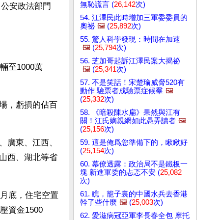
無恥謊言 (
26,142
次)
、公安政法部門
54. 江澤民此時增加三軍委委員的
奧祕
🖼️
(
25,892
次)
55. 驚人科學發現：時間在加速
🖼️
(
25,794
次)
56. 芝加哥起訴江澤民案大揭祕
至1000萬
🖼️
(
25,341
次)
57. 不是笑話！宋楚瑜威脅520有
動作 驗票者成驗票症候羣
🖼️
(
25,332
次)
場，虧損的佔百
58. 《暗殺陳水扁》果然與江有
關！江氏嫡親網如此愚弄讀者
🖼️
(
25,156
次)
、廣東、江西、
59. 這是俺爲您準備下的，瞅瞅好
(
25,154
次)
山西、湖北等省
60. 幕僚透露：政治局不是鐵板一
塊 新進軍委的忐忑不安 (
25,082
次)
61. 瞧，籠子裏的中國水兵去香港
三月底，住宅空置
幹了些什麼
🖼️
(
25,003
次)
資金1500
62. 愛滋病冠亞軍李長春全包 摩托