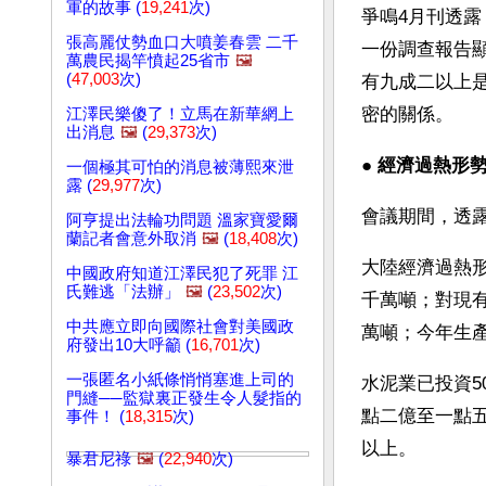
軍的故事 (
19,241
次)
爭鳴4月刊透
張高麗仗勢血口大噴姜春雲 二千
一份調查報告
萬農民揭竿憤起25省市
🖼️
(
47,003
次)
有九成二以上
密的關係。
江澤民樂傻了！立馬在新華網上
出消息
🖼️
(
29,373
次)
● 
經濟過熱形
一個極其可怕的消息被薄熙來泄
露 (
29,977
次)
會議期間，透
阿亨提出法輪功問題 溫家寶愛爾
蘭記者會意外取消
🖼️
(
18,408
次)
大陸經濟過熱形
中國政府知道江澤民犯了死罪 江
氏難逃「法辦」
🖼️
(
23,502
次)
千萬噸；對現
中共應立即向國際社會對美國政
萬噸；今年生
府發出10大呼籲 (
16,701
次)
一張匿名小紙條悄悄塞進上司的
水泥業已投資5
門縫──監獄裏正發生令人髮指的
點二億至一點
事件！ (
18,315
次)
以上。
暴君尼祿
🖼️
(
22,940
次)