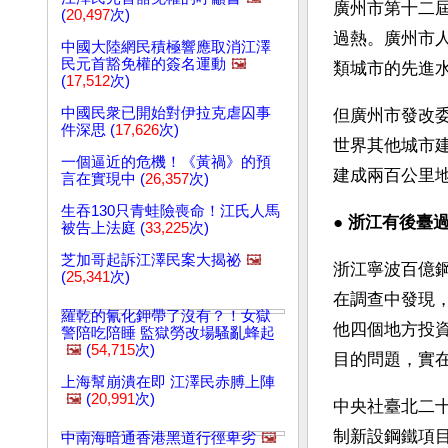
廣州市第十二
(
20,497
次)
過熱。廣州市
中國大陸網民積極響應取消江澤
民元首豁免權的簽名運動
🖼️
類城市的先進
(
17,512
次)
中國民衆已開始對伊拉克虐囚事
但廣州市發改
件深思 (
17,626
次)
世界其他城市
一個逼近的危機！《黃禍》的預
建成兩百公里
言在實現中 (
26,357
次)
生吞130只青蛙險喪命！江氏人馬
● 
浙江有後臺
被告上法庭 (
33,225
次)
芝加哥起訴江澤民案大揭祕
🖼️
浙江寧波百億
(
25,341
次)
在調查中發現
羅乾的氰化鉀帶了沒有？！女獄
他四個地方投
警陪吃陪睡 監獄勞改場騷亂蜂起
🖼️
(
54,715
次)
目的問題，實
上海幫崩潰在即 江澤民赤膊上陣
🖼️
(
20,991
次)
中央社臺北二
制新設鋼鐵項
中南海暗通香港黑道行徑卑劣
🖼️