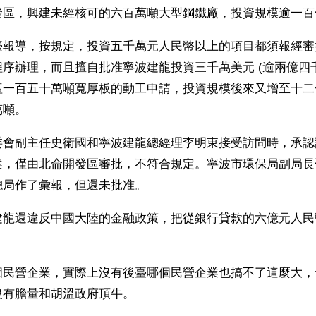
發區，興建未經核可的六百萬噸大型鋼鐵廠，投資規模逾一百
臺報導，按規定，投資五千萬元人民幣以上的項目都須報經審
序辦理，而且擅自批准寧波建龍投資三千萬美元 (逾兩億四
產一百五十萬噸寬厚板的動工申請，投資規模後來又增至十二
萬噸。
委會副主任史衛國和寧波建龍總經理李明東接受訪問時，承認
案，僅由北侖開發區審批，不符合規定。寧波市環保局副局長
總局作了彙報，但還未批准。
建龍還違反中國大陸的金融政策，把從銀行貸款的六億元人民
。
個民營企業，實際上沒有後臺哪個民營企業也搞不了這麼大，
沒有膽量和胡溫政府頂牛。