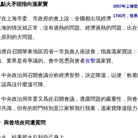
風點火矛頭指向溫家寶
2007年上海
1700尺，世
宇在上海市委、市政府的會上說：全國都出現經濟
上海的情況就正常，沒有過熱的問題。經濟過熱的問題，出在
是原則的大問題。
菊擅自召開華東地區四省一市負責人座談會，指責溫家寶說：
內、業界是有爭議的。會中慫恿與會者
攻擊
溫家寶。 
，中央政治局召開會議分析經濟形勢，決定降溫，以便「軟着
，認爲沒什麼溫可降。
，中央政治局常委又爲此召開會議，透露問題的嚴重性，與會
得共識，但有的部門特別是江家幫我行我素，溫家寶降溫阻力
  與曾培炎同遭質問
點火，結果把火引到自己身上。