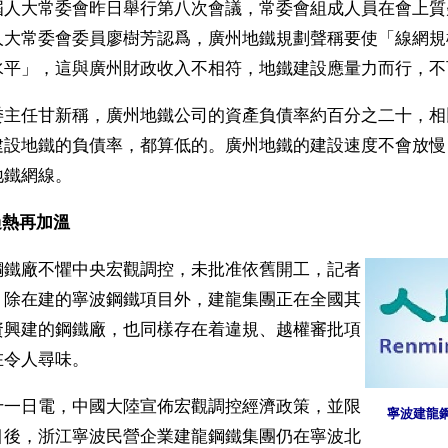
屆人大常委會昨日舉行第八次會議，常委會組成人員在會上質
人大常委會委員廖樹芳認爲，廣州地鐵規劃聲稱要使「線網規
水平」，這與廣州財政收入不相符，地鐵建設應量力而行，不
委主任甘新稱，廣州地鐵公司的資產負債率約百分之二十，相
建設地鐵的負債率，都算低的。廣州地鐵的建設速度不會放慢
地鐵網線。
過熱再加溫
鋼鐵廠不懼中央宏觀調控，未批准依舊開工，記者
，除在建的寧波鋼鐵項目外，建龍集團正在全國其
資興建的鋼鐵廠，也同樣存在着違規、越權審批項
在令人尋味。
十一日電，中國大陸宣佈宏觀調控經濟政策，並限
寧波建龍
目後，浙江寧波民營企業建龍鋼鐵集團仍在寧波北