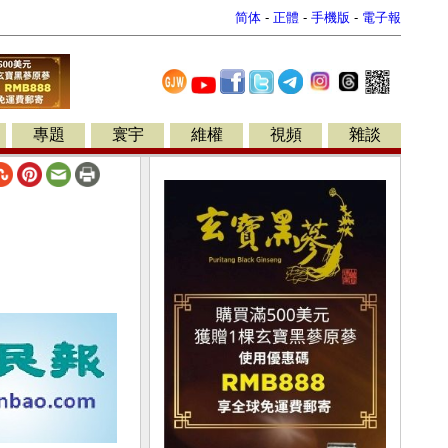
简体
-
正體
-
手機版
-
電子報
專題
寰宇
維權
視頻
雜談