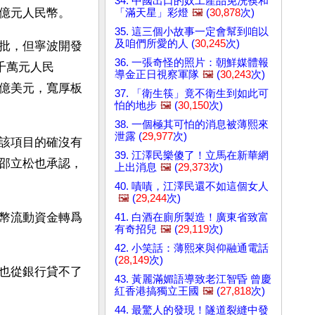
34. 中國出口的奴工產品免洗筷和
億元人民幣。
「滿天星」彩燈
🖼️
(
30,878
次)
35. 這三個小故事一定會幫到咱以
及咱們所愛的人 (
30,245
次)
批，但寧波開發
36. 一張奇怪的照片：朝鮮媒體報
千萬元人民
導金正日視察軍隊
🖼️
(
30,243
次)
億美元，寬厚板
37. 「衛生筷」竟不衛生到如此可
怕的地步
🖼️
(
30,150
次)
38. 一個極其可怕的消息被薄熙來
泄露 (
29,977
次)
該項目的確沒有
39. 江澤民樂傻了！立馬在新華網
邵立松也承認，
上出消息
🖼️
(
29,373
次)
40. 嘖嘖，江澤民還不如這個女人
🖼️
(
29,244
次)
幣流動資金轉爲
41. 白酒在廁所製造！廣東省致富
有奇招兒
🖼️
(
29,119
次)
42. 小笑話：薄熙來與仰融通電話
(
28,149
次)
也從銀行貸不了
43. 黃麗滿媚語導致老江智昏 曾慶
紅香港搞獨立王國
🖼️
(
27,818
次)
44. 最驚人的發現！隧道裂縫中發