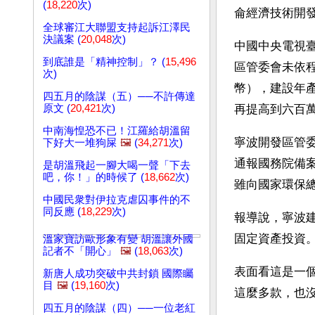
(
18,220
次)
侖經濟技術開
全球審江大聯盟支持起訴江澤民
決議案 (
20,048
次)
中國中央電視
到底誰是「精神控制」？ (
15,496
區管委會未依程
次)
幣），建設年
四五月的陰謀（五）──不許傳達
原文 (
20,421
次)
再提高到六百
中南海惶恐不已！江羅給胡溫留
寧波開發區管
下好大一堆狗屎
🖼️
(
34,271
次)
通報國務院備
是胡溫飛起一腳大喝一聲「下去
吧，你！」的時候了 (
18,662
次)
雖向國家環保
中國民衆對伊拉克虐囚事件的不
同反應 (
18,229
次)
報導說，寧波
固定資產投資
溫家寶訪歐形象有變 胡溫讓外國
記者不「開心」
🖼️
(
18,063
次)
表面看這是一
新唐人成功突破中共封鎖 國際矚
目
🖼️
(
19,160
次)
這麼多款，也
四五月的陰謀（四）──一位老紅