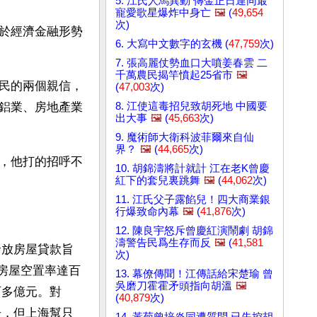
5. 江氏人馬異動 傳金正日連同最
寵愛歌星爆炸中身亡
🖼️
(
49,654
次)
於經濟金融形勢
6. 大寫中文數字的玄機 (
47,759
次)
7. 張高麗仗勢血口大噴姜春雲 二
千萬農民揭竿憤起25省市
🖼️
民的兩個親信，
(
47,003
次)
8. 江使這毒招兒致胡死地 中國要
鋁業、房地產業
出大事
🖼️
(
45,663
次)
9. 魔術師大衛科波菲爾來自仙
界？
🖼️
(
44,665
次)
，他打的招呼不
10. 胡錦濤將計就計 江在老K曾慶
紅下的套兒裏跳舞
🖼️
(
44,062
次)
11. 江氏父子露餡兒！四大商業銀
行爆致命內幕
🖼️
(
41,876
次)
12. 陳良宇怒斥曾慶紅演鬧劇 胡錦
濤警告民爲生存而反
🖼️
(
41,581
發放房屋貸款旨
次)
市房屋空置率達百
13. 幕僚傳聞！江傳話給宋楚瑜 曾
吳磨刀霍霍矛頭指向胡溫
🖼️
百多億元。對
(
40,879
次)
告，但上海幫只
14. 黃菊曾培炎同遭質問 已失控胡