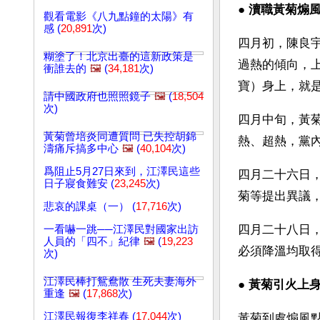
● 
瀆職黃菊煽
觀看電影《八九點鐘的太陽》有
感 (
20,891
次)
四月初，陳良
糊塗了！北京出臺的這新政策是
過熱的傾向，
衝誰去的
🖼️
(
34,181
次)
寶）身上，就
請中國政府也照照鏡子
🖼️
(
18,504
次)
四月中旬，黃
黃菊曾培炎同遭質問 已失控胡錦
熱、超熱，黨
濤痛斥搞多中心
🖼️
(
40,104
次)
爲阻止5月27日來到，江澤民這些
四月二十六日
日子寢食難安 (
23,245
次)
菊等提出異議
悲哀的課桌（一） (
17,716
次)
四月二十八日
一看嚇一跳──江澤民對國家出訪
人員的「四不」紀律
🖼️
(
19,223
必須降溫均取
次)
江澤民棒打鴛鴦散 生死夫妻海外
● 
黃菊引火上身
重逢
🖼️
(
17,868
次)
江澤民報復李祥春 (
17,044
次)
黃菊到處煽風