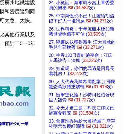
疑廣州地鐵建設
24. 小笑話：海軍司令當上軍委委
員的奧祕
🖼️
(
34,582
次)
模和密度達到同
25. 中南海惶恐不已！江羅給胡溫
可太急、太快。
留下好大一堆狗屎
🖼️
(
34,271
次)
26. 世界稱奇！千年沉船木硬如新
稀世寶物價不可估 (
33,509
次)
比其他行業以及
27. 曉慶妹妹獲得新生 江大哥栽的
，預計二0一0年
毛兒全部脫落
🖼️
(
33,271
次)
28. 生吞130只青蛙險喪命！江氏
人馬被告上法庭 (
33,225
次)
29. 知道嗎，你們的罪過是因爲長
着乳房！ (
32,273
次)
30. 人大代表爲陳希同翻案 江澤民
驚恐萬狀體重驟輕
🖼️
(
31,919
次)
31. 衝擊進化論！沙特阿拉伯發現
巨人骸骨
🖼️
(
31,727
次)
32. 今天才進主題！昨夜江澤民已
經寢食難安
🖼️
(
31,584
次)
33. 曾慶淮香港給大哥捅漏子 新華
鋼鐵有限公司一景
社明示曾慶紅瀆職
🖼️
(
31,021
次)