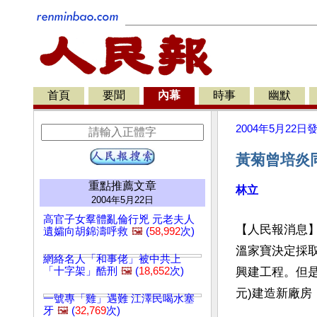
首頁
要聞
內幕
時事
幽默
2004年5月22日
黃菊曾培炎
重點推薦文章
林立
2004年5月22日
高官子女羣體亂倫行兇 元老夫人
【人民報消息
遺孀向胡錦濤呼救
🖼️
(
58,992
次)
溫家寶決定採
網絡名人「和事佬」被中共上
「十字架」酷刑
🖼️
(
18,652
次)
興建工程。但是
元)建造新廠
一號專「雞」遇難 江澤民喝水塞
牙
🖼️
(
32,769
次)