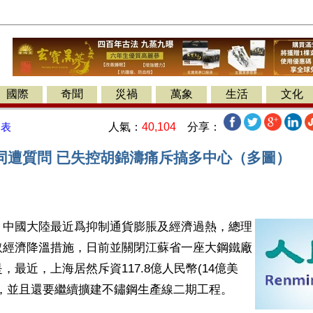
國際
奇聞
災禍
萬象
生活
文化
人氣：
40,104
分享：
發表
同遭質問 已失控胡錦濤痛斥搞多中心（多圖）
】中國大陸最近爲抑制通貨膨脹及經濟過熱，總理
取經濟降溫措施，日前並關閉江蘇省一座大鋼鐵廠
，最近，上海居然斥資117.8億人民幣(14億美
房，並且還要繼續擴建不鏽鋼生產線二期工程。