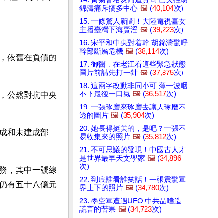
錦濤痛斥搞多中心
🖼️
(
40,104
次)
15. 一條驚人新聞！大陸電視臺女
主播臺灣下海賣淫
🖼️
(
39,223
次)
16. 宋平和中央對着幹 胡錦濤驚呼
幹部斷層危機
🖼️
(
38,114
次)
，依舊在負債的
17. 御醫，在老江看這些緊急狀態
圖片前請先打一針
🖼️
(
37,875
次)
18. 這兩字改動非同小可 薄一波咽
不下最後一口氣
🖼️
(
36,517
次)
，公然對抗中央
19. 一張琢磨來琢磨去讓人琢磨不
透的圖片
🖼️
(
35,904
次)
20. 她長得挺美的，是吧？一張不
成和未建成部
易收集來的照片
🖼️
(
35,812
次)
21. 不可思議的發現！中國古人才
是世界最早天文學家
🖼️
(
34,896
次)
務，其中一號線
22. 到底誰看誰笑話！一張震驚軍
仍有五十八億元
界上下的照片
🖼️
(
34,780
次)
23. 墨空軍遭遇UFO 中共品嚐造
謊言的苦果
🖼️
(
34,723
次)