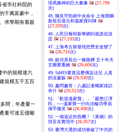
現瑪雅神的巨大畫像
🖼️
(
27,799
等省市社科院的
次)
的千萬富豪中，
45. 陳良宇拒絕中央命令 上海寶鋼
新投百億元和溫家寶叫陣
🖼️
、求學期有着親
(
27,209
次)
46. 人民日報和新華網到底誰在說
謊
🖼️
(
27,193
次)
47. 上海考古新發現把歷史改變了
🖼️
(
26,716
次)
48. 銀河系長出一條胳膊 五十年天
文圖要重繪
🖼️
(
26,606
次)
建中的規模達六
49. SARS要真這麼傳染法兒 人真
的沒處躲
🖼️
(
26,530
次)
建規模五千五百
50. 趣問趣答：八歲記者獨家採訪
布什
🖼️
(
26,513
次)
51. 「歡迎溫家寶」，「嚴懲江澤
民」──溫家寶一行向法輪功學員
百多間，年產量一
揮手微笑
🖼️
(
26,408
次)
產量可達五億噸
52. 一個逼近的危機！《黃禍》的
預言在實現中 (
26,357
次)
53. 臺灣大選的成功衝破了中共的