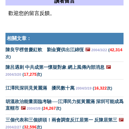
讀者留言
歡迎您的留言反饋。
相關文章：
陳良宇楞曾慶紅軟 劉金寶供出江綿恆
🖼️
(
42,314
2004/3/22
次)
陳呂遇刺 中共成第一懷疑對象 網上風傳內部消息
🖼️
(
17,275
次)
2004/3/20
江澤民深圳見黃麗滿 擾民數十萬
(
16,322
次)
2004/3/19
胡溫政治能量面臨考驗──江澤民力挺黃麗滿 深圳可能成爲
直轄市
🖼️
(
24,267
次)
2004/3/9
三個代表和三個姘頭！兩會調查反江居第一 反陳居第三
🖼️
(
32,596
次)
2004/2/27