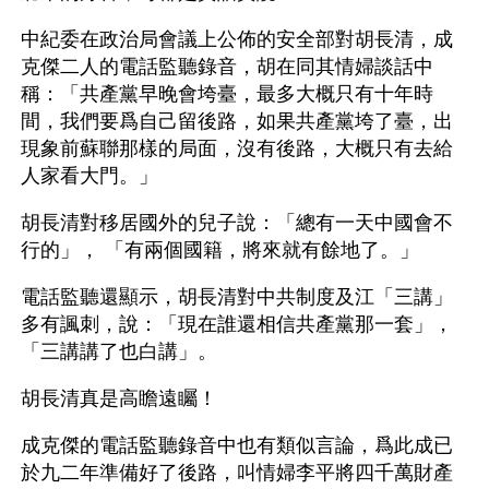
中紀委在政治局會議上公佈的安全部對胡長清，成
克傑二人的電話監聽錄音，胡在同其情婦談話中
稱：「共產黨早晚會垮臺，最多大概只有十年時
間，我們要爲自己留後路，如果共產黨垮了臺，出
現象前蘇聯那樣的局面，沒有後路，大概只有去給
人家看大門。」
胡長清對移居國外的兒子說：「總有一天中國會不
行的」， 「有兩個國籍，將來就有餘地了。」
電話監聽還顯示，胡長清對中共制度及江「三講」
多有諷刺，說：「現在誰還相信共產黨那一套」，
「三講講了也白講」。
胡長清真是高瞻遠矚！
成克傑的電話監聽錄音中也有類似言論，爲此成已
於九二年準備好了後路，叫情婦李平將四千萬財產