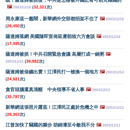
瞧！薩達姆被抓後，中共是怎樣被外國記者可勁兒糟蹋的
🖼️
(
32,321
次)
2003/12/16
周永康這一蠢鬧，新華網外交部都招架不住了
🖼️
2003/12/16
(
26,450
次)
薩達姆落網 美國隨即宣佈延遲朝核六方會談
🖼️
2003/12/16
(
17,495
次)
薩達姆被抓！中共召開緊急會議 高層打成一鍋粥
🖼️
(
38,982
次)
2003/12/15
薩達姆被保鑣出賣！江澤民打一槍換一個地方
🖼️
2003/12/14
(
24,921
次)
貪官頭腦還真清醒 中央領導不省人事
🖼️
2003/12/13
(
32,787
次)
新華網這張照片露底！江澤民正處於危機之中
🖼️
2003/12/12
(
28,363
次)
江曾加快了竊國的腳步 胡錦濤至今敵我不分
🖼️
2003/12/11