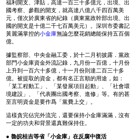
福利開支、津貼，高達一百三十多億元，出境、出
國考察、參觀的開支，就高達八億八千四百萬美
元，僅次於廣東省的紀錄（廣東黨政幹部出境、出
國的開支是十億二千七百萬美元）。深圳市委書記
黃麗滿掌控的
小金庫
無論怎麼花銷總能保持五百個
億。
據監察部、中央金融工委，於十二月初披露．黨政
部門小金庫資金外流記錄，九月份一百億，十月份
上升到一百六十多億，十一月份則達二百三十多
億。被提取的資金，都有名正言順的用途，如：
「某工程動工」、「某發展項目起動」、「社會環
境建設」、「代表團出國考察、進修」等。有的甚
至言明資金是要作爲「黨費上交」。
這樣貪完佔完外流完，還要保持小金庫滿滿，沒有
一定的功夫和背景還真難保持住。
● 
魯皖桂吉等省「小金庫」在反腐中復活