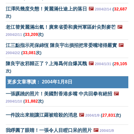
江澤民幾度失態！黃麗滿仕途上的落日
🖼️
(
32,687
2004/2/14
次)
老江替黃麗滿出氣！廣東省委和廣州軍區針尖對麥芒
🖼️
(
33,209
次)
2004/2/11
江三點指示死保綿恆 陳良宇出損招把常委嘴堵得嚴實
🖼️
(
33,081
次)
2004/2/2
陳良宇改邪歸正了？上海爲何自爆其醜
🖼️
(
29,105
2004/1/31
次)
更多文章導讀：
2004年1月8日
一張蹊蹺的照片！美國對香港多嘴 中共回拳有絕招
🖼️
(
31,882
次)
2004/1/10
一件說出來能讓江羅被暗殺的消息
🖼️
(
27,831
次)
2004/1/9
我睜圓了眼睛！一張令人目瞪口呆的照片
🖼️
2004/1/9