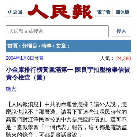
↺ 返回 
電子報
简体版
首頁
分欄目
時事
文章
›
›
›
：
2004年1月8日
發表
人氣：
24,380
小金庫排行榜黃麗滿第一 陳良宇扣壓檢舉信被
責令檢查（圖）
鮑光
【人民報消息】中共的命運會怎樣？讓外人說，怎
麼說也說不了那麼透。請看下面這些江澤民時代的
高官們對江澤民掌控的中共是怎麼評價的。這可不
是上臺做學習「三個代表」報告，這可都是電話監
聽來的錄音，可都是實話實說：