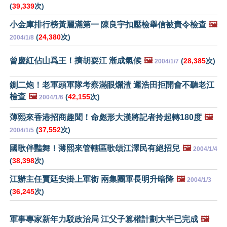
(
39,339
次)
小金庫排行榜黃麗滿第一 陳良宇扣壓檢舉信被責令檢查
🖼️
(
24,380
次)
2004/1/8
曾慶紅佔山爲王！擠胡耍江 漸成氣候
🖼️
(
28,385
次)
2004/1/7
鍘二炮！老軍頭軍隊考察滿眼爛渣 遲浩田拒開會不聽老江
檢查
🖼️
(
42,155
次)
2004/1/6
薄熙來香港招商趣聞！命彪形大漢將記者拎起轉180度
🖼️
(
37,552
次)
2004/1/5
國歌伴豔舞！薄熙來管轄區歌頌江澤民有絕招兒
🖼️
2004/1/4
(
38,398
次)
江辦主任賈廷安掛上軍銜 兩集團軍長明升暗降
🖼️
2004/1/3
(
36,245
次)
軍事專家新年力駁政治局 江父子篡權計劃大半已完成
🖼️