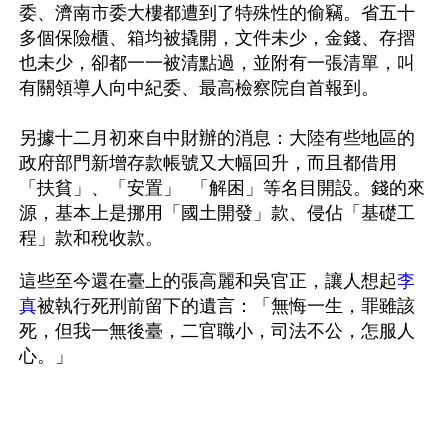
委、濟南市委大樓都遭到了特殊性的偷竊。省五十
多個保險櫃、箱均被撬開，文件未少，金錢、存摺
也未少，卻都一一被清點過，並附有一張清單，叫
有關領導人向中紀委、最高檢察院自首報到。
另據十二月初來自中財辦的消息：大陸有些地區的
政府部門新增存款帳號又大幅回升，而且都借用
「扶貧」、「安置」  「解困」等名目開設。錢的來
源，基本上是挪用「國土開發」款、侵佔「基礎工
程」款和稅收款。
這些至今還在臺上的張高麗和吳官正，讓人想起
李
真
被執行死刑前留下的遺言：「無悔一生，罪雖該
死，但我一無後臺，二官職小，司法不公，怎服人
心。」