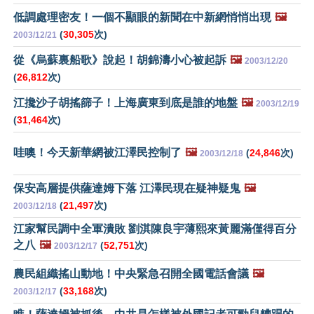
低調處理密友！一個不顯眼的新聞在中新網悄悄出現
🖼️
(
30,305
次)
2003/12/21
從《烏蘇裏船歌》說起！胡錦濤小心被起訴
🖼️
2003/12/20
(
26,812
次)
江攙沙子胡搖篩子！上海廣東到底是誰的地盤
🖼️
2003/12/19
(
31,464
次)
哇噢！今天新華網被江澤民控制了
🖼️
(
24,846
次)
2003/12/18
保安高層提供薩達姆下落 江澤民現在疑神疑鬼
🖼️
(
21,497
次)
2003/12/18
江家幫民調中全軍潰敗 劉淇陳良宇薄熙來黃麗滿僅得百分
之八
🖼️
(
52,751
次)
2003/12/17
農民組織搖山動地！中央緊急召開全國電話會議
🖼️
(
33,168
次)
2003/12/17