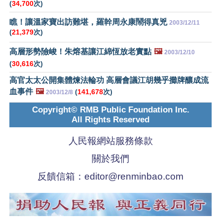
(
34,700
次)
瞧！讓溫家寶出訪難堪，羅幹周永康鬧得真兇
2003/12/11
(
21,379
次)
高層形勢險峻！朱熔基讓江綿恆放老實點
🖼️
2003/12/10
(
30,616
次)
高官太太公開集體煉法輪功 高層會議江胡幾乎攤牌釀成流
血事件
🖼️
(
141,678
次)
2003/12/8
Copyright© RMB Public Foundation Inc.
All Rights Reserved
人民報網站服務條款
關於我們
反饋信箱：
editor@renminbao.com