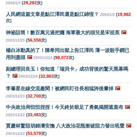
(
29,282
次)
2004/1/3
人民網這篇文章是點江澤民還是點江綿恆？
(
19,982
2004/1/3
次)
神祕話筒！數百萬元過把癮 海軍最大的頭兒是宋祖英
🖼️
(
56,558
次)
2003/12/25
楊白冰動真的了！陳希同出獄上告江澤民 薄一波殺手鐧已
用到盡頭
🖼️
(
98,072
次)
2003/12/24
副總理回良玉！你知道「瑞貝卡」成功背後的驚天黑幕嗎
？
🖼️
(
32,863
次)
2003/12/24
李肇星在線交流趣聞！被網民盯住長相猛誇後暈掉
🖼️
(
32,700
次)
2003/12/23
中央政治局忸忸捏捏！今天終於鼓足了勇氣揭開遮羞布
🖼️
(
33,483
次)
2003/12/22
賈慶林驚阻胡錦濤安撫 八大政治花瓶衝破阻力發出吼聲
🖼️
(
53,579
次)
2003/12/22