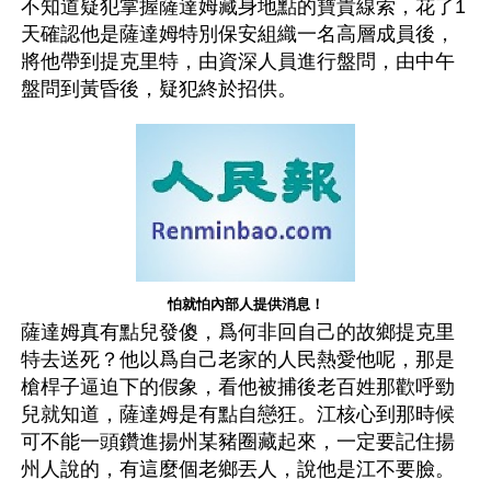
不知道疑犯掌握薩達姆藏身地點的寶貴線索，花了1
天確認他是薩達姆特別保安組織一名高層成員後，
將他帶到提克里特，由資深人員進行盤問，由中午
盤問到黃昏後，疑犯終於招供。
怕就怕內部人提供消息！
薩達姆真有點兒發傻，爲何非回自己的故鄉提克里
特去送死？他以爲自己老家的人民熱愛他呢，那是
槍桿子逼迫下的假象，看他被捕後老百姓那歡呼勁
兒就知道，薩達姆是有點自戀狂。江核心到那時候
可不能一頭鑽進揚州某豬圈藏起來，一定要記住揚
州人說的，有這麼個老鄉丟人，說他是江不要臉。