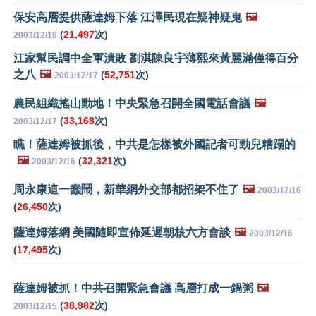
保安高層提供薩達姆下落 江澤民現在疑神疑鬼
🖼️
(
21,497
次)
2003/12/18
江家幫民調中全軍潰敗 劉淇陳良宇薄熙來黃麗滿僅得百分
之八
🖼️
(
52,751
次)
2003/12/17
農民組織搖山動地！中央緊急召開全國電話會議
🖼️
(
33,168
次)
2003/12/17
瞧！薩達姆被抓後，中共是怎樣被外國記者可勁兒糟蹋的
🖼️
(
32,321
次)
2003/12/16
周永康這一蠢鬧，新華網外交部都招架不住了
🖼️
2003/12/16
(
26,450
次)
薩達姆落網 美國隨即宣佈延遲朝核六方會談
🖼️
2003/12/16
(
17,495
次)
薩達姆被抓！中共召開緊急會議 高層打成一鍋粥
🖼️
(
38,982
次)
2003/12/15