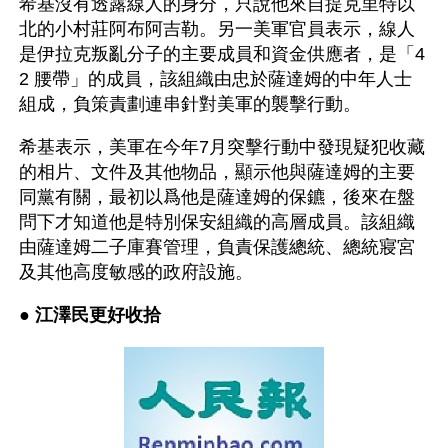
希基沒有透露線人的身分，只說他來自提克里特以
北的小村莊阿布阿吉勒。另一美軍官員表示，線人
是伊拉克叛亂分子的主要成員和資金供應者，是「4
2 腰帶」的成員，該組織由忠於薩達姆的中年人士
組成，負策責劃連串針對美軍的襲擊行動。 
希基表示，美軍在今年7月突擊行動中發現疑犯收藏
的相片、文件及其他物品，顯示他與薩達姆的主要
同黨有關，最初以爲他是薩達姆的保鑣，後來在盤
問下才知道他是特別保安組織的高層成員。該組織
由薩達姆二子庫賽管理，負責保護總統、總統寢宮
及其他高度敏感的政府設施。
● 
江澤民更好收拾