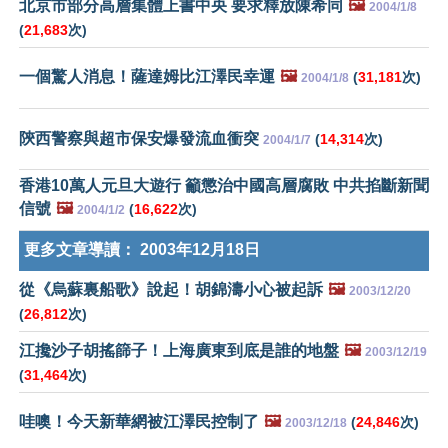
北京市部分高層集體上書中央 要求釋放陳希同
🖼️
2004/1/8
(
21,683
次)
一個驚人消息！薩達姆比江澤民幸運
🖼️
(
31,181
次)
2004/1/8
陝西警察與超市保安爆發流血衝突
(
14,314
次)
2004/1/7
香港10萬人元旦大遊行 籲懲治中國高層腐敗 中共掐斷新聞
信號
🖼️
(
16,622
次)
2004/1/2
更多文章導讀：
2003年12月18日
從《烏蘇裏船歌》說起！胡錦濤小心被起訴
🖼️
2003/12/20
(
26,812
次)
江攙沙子胡搖篩子！上海廣東到底是誰的地盤
🖼️
2003/12/19
(
31,464
次)
哇噢！今天新華網被江澤民控制了
🖼️
(
24,846
次)
2003/12/18