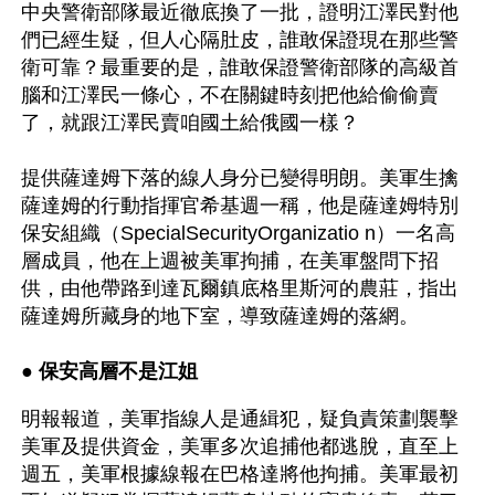
中央警衛部隊最近徹底換了一批，證明江澤民對他
們已經生疑，但人心隔肚皮，誰敢保證現在那些警
衛可靠？最重要的是，誰敢保證警衛部隊的高級首
腦和江澤民一條心，不在關鍵時刻把他給偷偷賣
了，就跟江澤民賣咱國土給俄國一樣？
提供薩達姆下落的線人身分已變得明朗。美軍生擒
薩達姆的行動指揮官希基週一稱，他是薩達姆特別
保安組織（SpecialSecurityOrganizatio n）一名高
層成員，他在上週被美軍拘捕，在美軍盤問下招
供，由他帶路到達瓦爾鎮底格里斯河的農莊，指出
薩達姆所藏身的地下室，導致薩達姆的落網。
● 
保安高層不是江姐
明報報道，美軍指線人是通緝犯，疑負責策劃襲擊
美軍及提供資金，美軍多次追捕他都逃脫，直至上
週五，美軍根據線報在巴格達將他拘捕。美軍最初