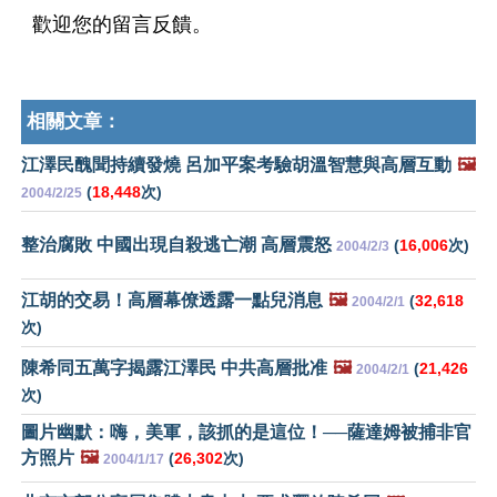
歡迎您的留言反饋。
相關文章：
江澤民醜聞持續發燒 呂加平案考驗胡溫智慧與高層互動
🖼️
(
18,448
次)
2004/2/25
整治腐敗 中國出現自殺逃亡潮 高層震怒
(
16,006
次)
2004/2/3
江胡的交易！高層幕僚透露一點兒消息
🖼️
(
32,618
2004/2/1
次)
陳希同五萬字揭露江澤民 中共高層批准
🖼️
(
21,426
2004/2/1
次)
圖片幽默：嗨，美軍，該抓的是這位！──薩達姆被捕非官
方照片
🖼️
(
26,302
次)
2004/1/17