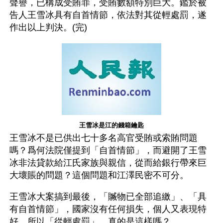
聲譽，已構成受賄罪，受賄數額特別巨大。鑑於被
告人王雪冰具有自首情節，依法對其從輕處罰，遂
作出以上判決。(完)
王雪冰是江的錢箱鑰匙
王雪冰不是已供出七十多名高官受賄或索賄問題
嗎？爲何法院僅提到「自首情節」，而避開了王雪
冰非法貸款給江氏家族與親信，從而給銀行帶來巨
大壞賬的問題？這個問題和江澤民密不可分。
王雪冰大案搞到最後，「贓物已全部追繳」、「具
有自首情節」，國家沒有任何損失，個人又表現特
好，所以「從輕處罰」。真的是這樣嗎？