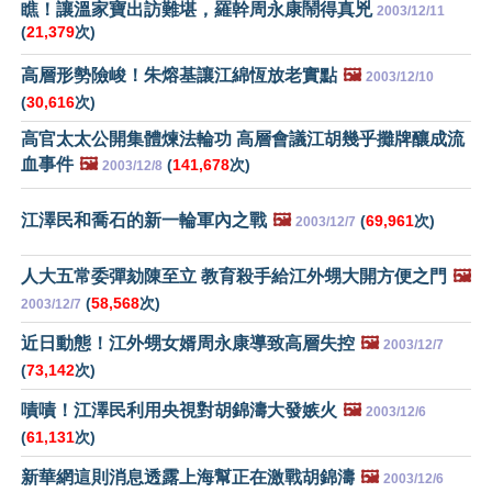
瞧！讓溫家寶出訪難堪，羅幹周永康鬧得真兇
2003/12/11
(
21,379
次)
高層形勢險峻！朱熔基讓江綿恆放老實點
🖼️
2003/12/10
(
30,616
次)
高官太太公開集體煉法輪功 高層會議江胡幾乎攤牌釀成流
血事件
🖼️
(
141,678
次)
2003/12/8
江澤民和喬石的新一輪軍內之戰
🖼️
(
69,961
次)
2003/12/7
人大五常委彈劾陳至立 教育殺手給江外甥大開方便之門
🖼️
(
58,568
次)
2003/12/7
近日動態！江外甥女婿周永康導致高層失控
🖼️
2003/12/7
(
73,142
次)
嘖嘖！江澤民利用央視對胡錦濤大發嫉火
🖼️
2003/12/6
(
61,131
次)
新華網這則消息透露上海幫正在激戰胡錦濤
🖼️
2003/12/6