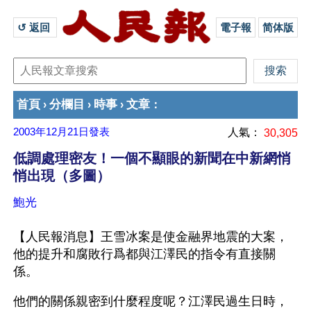
↺ 返回 
電子報
简体版
首頁
分欄目
時事
文章
›
›
›
：
2003年12月21日
發表
人氣：
30,305
低調處理密友！一個不顯眼的新聞在中新網悄
悄出現（多圖）
鮑光
【人民報消息】王雪冰案是使金融界地震的大案，
他的提升和腐敗行爲都與江澤民的指令有直接關
係。
他們的關係親密到什麼程度呢？江澤民過生日時，