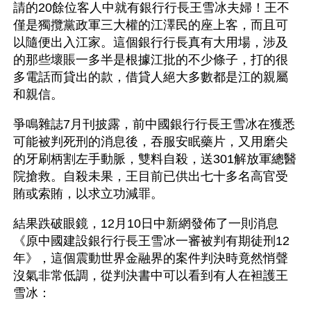
請的20餘位客人中就有銀行行長王雪冰夫婦！王不
僅是獨攬黨政軍三大權的江澤民的座上客，而且可
以隨便出入江家。這個銀行行長真有大用場，涉及
的那些壞賬一多半是根據江批的不少條子，打的很
多電話而貸出的款，借貸人絕大多數都是江的親屬
和親信。
爭鳴雜誌7月刊披露，前中國銀行行長王雪冰在獲悉
可能被判死刑的消息後，吞服安眠藥片，又用磨尖
的牙刷柄割左手動脈，雙料自殺，送301解放軍總醫
院搶救。自殺未果，王目前已供出七十多名高官受
賄或索賄，以求立功減罪。
結果跌破眼鏡，12月10日中新網發佈了一則消息
《原中國建設銀行行長王雪冰一審被判有期徒刑12
年》，這個震動世界金融界的案件判決時竟然悄聲
沒氣非常低調，從判決書中可以看到有人在袒護王
雪冰：