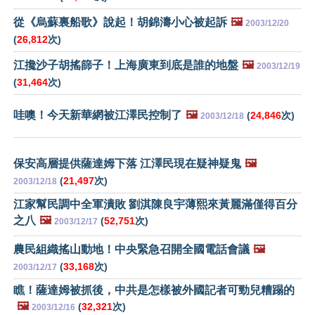
從《烏蘇裏船歌》說起！胡錦濤小心被起訴
🖼️
2003/12/20
(
26,812
次)
江攙沙子胡搖篩子！上海廣東到底是誰的地盤
🖼️
2003/12/19
(
31,464
次)
哇噢！今天新華網被江澤民控制了
🖼️
(
24,846
次)
2003/12/18
保安高層提供薩達姆下落 江澤民現在疑神疑鬼
🖼️
(
21,497
次)
2003/12/18
江家幫民調中全軍潰敗 劉淇陳良宇薄熙來黃麗滿僅得百分
之八
🖼️
(
52,751
次)
2003/12/17
農民組織搖山動地！中央緊急召開全國電話會議
🖼️
(
33,168
次)
2003/12/17
瞧！薩達姆被抓後，中共是怎樣被外國記者可勁兒糟蹋的
🖼️
(
32,321
次)
2003/12/16