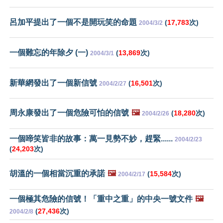
呂加平提出了一個不是開玩笑的命題
(
17,783
次)
2004/3/2
一個難忘的年除夕 (一)
(
13,869
次)
2004/3/1
新華網發出了一個新信號
(
16,501
次)
2004/2/27
周永康發出了一個危險可怕的信號
🖼️
(
18,280
次)
2004/2/26
一個啼笑皆非的故事：萬一見勢不妙，趕緊......
2004/2/23
(
24,203
次)
胡溫的一個相當沉重的承諾
🖼️
(
15,584
次)
2004/2/17
一個極其危險的信號！「重中之重」的中央一號文件
🖼️
(
27,436
次)
2004/2/8