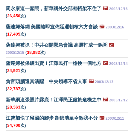
周永康這一蠢鬧，新華網外交部都招架不住了
🖼️
2003/12/16
(
26,450
次)
薩達姆落網 美國隨即宣佈延遲朝核六方會談
🖼️
2003/12/16
(
17,495
次)
薩達姆被抓！中共召開緊急會議 高層打成一鍋粥
🖼️
(
38,982
次)
2003/12/15
薩達姆被保鑣出賣！江澤民打一槍換一個地方
🖼️
2003/12/14
(
24,921
次)
貪官頭腦還真清醒 中央領導不省人事
🖼️
2003/12/13
(
32,787
次)
新華網這張照片露底！江澤民正處於危機之中
🖼️
2003/12/12
(
28,363
次)
江曾加快了竊國的腳步 胡錦濤至今敵我不分
🖼️
2003/12/11
(
34,700
次)