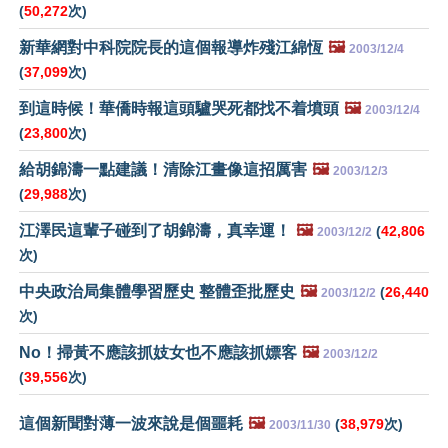
(
50,272
次)
新華網對中科院院長的這個報導炸殘江綿恆
🖼️
2003/12/4
(
37,099
次)
到這時候！華僑時報這頭驢哭死都找不着墳頭
🖼️
2003/12/4
(
23,800
次)
給胡錦濤一點建議！清除江畫像這招厲害
🖼️
2003/12/3
(
29,988
次)
江澤民這輩子碰到了胡錦濤，真幸運！
🖼️
(
42,806
2003/12/2
次)
中央政治局集體學習歷史 整體歪批歷史
🖼️
(
26,440
2003/12/2
次)
No！掃黃不應該抓妓女也不應該抓嫖客
🖼️
2003/12/2
(
39,556
次)
這個新聞對薄一波來說是個噩耗
🖼️
(
38,979
次)
2003/11/30