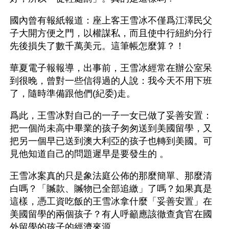
國內曾有報紙報道：座上客王雪冰不僅爲江澤民父
子大開方便之門，以權謀私，而且使中行紐約分行
先後損失了數千萬美元。這筆帳怎麼算？！
華夏電子報報導，出事前，王雪冰經常在辦公室呆
到很晚，曾對一些信得過的人說：我今天不用下班
了，隨時準備跟他們(紀委)走。
爲此，王雪冰對自己的一子一女已做了妥善安置：
把一個尚未高中畢業的孩子匆匆送到美國留學，又
把另一個早已送到澳大利亞的孩子也轉到美國。可
見他知道自己的問題遲早是要發生的 。
王雪冰案真的只是象法庭公佈的那麼簡單、那麼清
白嗎？「贓款、贓物已全部追繳」了嗎？如果真是
這樣，憑工資吃飯的王雪冰拿什麼「妥善安置」在
美國留學的兩個孩子？有人呼籲應該徹查貪官在國
外留學的孩子的經濟來源。