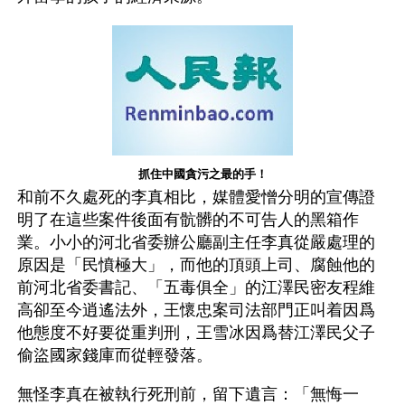
抓住中國貪污之最的手！
和前不久處死的李真相比，媒體愛憎分明的宣傳證
明了在這些案件後面有骯髒的不可告人的黑箱作
業。小小的河北省委辦公廳副主任李真從嚴處理的
原因是「民憤極大」，而他的頂頭上司、腐蝕他的
前河北省委書記、「五毒俱全」的江澤民密友程維
高卻至今逍遙法外，王懷忠案司法部門正叫着因爲
他態度不好要從重判刑，王雪冰因爲替江澤民父子
偷盜國家錢庫而從輕發落。
無怪李真在被執行死刑前，留下遺言：「無悔一