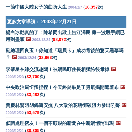
一箇中國大陸女子的曲折人生
(
16,357
次)
2004/2/7
更多文章導讀：
2003年12月21日
楊白冰動真的了！陳希同出獄上告江澤民 薄一波殺手鐧已
用到盡頭
🖼️
(
98,072
次)
2003/12/24
副總理回良玉！你知道「瑞貝卡」成功背後的驚天黑幕嗎
？
🖼️
(
32,863
次)
2003/12/24
李肇星在線交流趣聞！被網民盯住長相猛誇後暈掉
🖼️
(
32,700
次)
2003/12/23
中央政治局忸忸捏捏！今天終於鼓足了勇氣揭開遮羞布
🖼️
(
33,483
次)
2003/12/22
賈慶林驚阻胡錦濤安撫 八大政治花瓶衝破阻力發出吼聲
🖼️
(
53,579
次)
2003/12/22
低調處理密友！一個不顯眼的新聞在中新網悄悄出現
🖼️
(
30,305
次)
2003/12/21