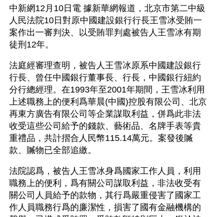
中新網12月10日電 據新華網報道，北京市第二中級
人民法院10日對原中國建設銀行行長王雪冰受賄一
案作出一審判決、以受賄罪判處被告人王雪冰有期
徒刑12年。
法庭經審理查明，被告人王雪冰原系中國建設銀行
行長、曾任中國銀行董事長、行長，中國銀行紐約
分行總經理。在1993年至2001年期間，王雪冰利用
上述職務上的便利爲華晨(中國)控股有限公司、北京
再東方廣告有限公司等企業謀取利益，併爲此非法
收受這些公司給予的錢款、藝術品、名牌手表等貴
重禮品，共計摺合人民幣115.14萬元。案發後贓
款、贓物已全部追繳。
法院認爲，被告人王雪冰身爲國家工作人員，利用
職務上的便利，爲有關公司謀取利益，非法收受有
關公司人員給予的款物，其行爲嚴重侵害了國家工
作人員職務行爲的廉潔性，損害了國有金融機構的