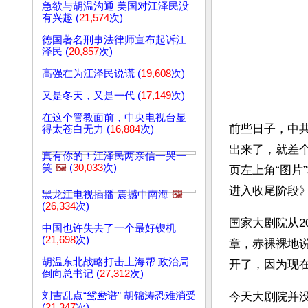
急欲与胡温沟通 美国对江泽民没
有兴趣 (
21,574
次)
德国著名刑事法律师宣布起诉江
泽民 (
20,857
次)
高强在为江泽民说谎 (
19,608
次)
又是冬天，又是一代 (
17,149
次)
在这个管教面前，中央电视台显
前些日子，中
得太苍白无力 (
16,884
次)
出来了，就差
真有你的！江泽民两亲信一哭一
笑
🖼️
(
30,033
次)
页左上角“图
进入收尾阶段
黑龙江电视插播 震撼中南海
🖼️
(
26,334
次)
国家大剧院从2
中国也许失去了一个最好锲机
(
21,698
次)
章，赤裸裸地
胡温东北战略打击上海帮 政治局
开了，因为现
倒向总书记 (
27,312
次)
刘吉乱点“鸳鸯谱” 胡锦涛恐难消受
今天大剧院并
(
21,347
次)