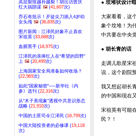
高层裂痕越补越裂！胡出访曾庆
● 
坟堆状设计
红大搞阴谋
🖼️
(
41,607
次)
大家看看，这
乔石有批示！歹徒尖刀插入4岁幼
女头颅
🖼️
(
36,835
次)
象个坟堆！为
图片新闻：江泽民好象不止喜欢
中共要在中央
宋祖英 (
33,688
次)
血腥黑手 (
18,975
次)
● 
胡长青的话
江泽民的亲捧红人在“希望的田野”
上
🖼️
(
20,499
次)
走调儿歌星宋
上海国家安全局准备如何收场？
说，这个剧院预
(
22,969
次)
如此“国家秘密”──新华社《内
我又想起胡长
参》选刊 (
22,316
次)
的中国和现在
从“木子美现象”透视中共意识形态
战略 (
21,910
次)
宋祖英有可能在
中国的土匪司令江泽民 (
18,799
次)
民？！
中国大陆投资者的必修课 (
19,118
次)