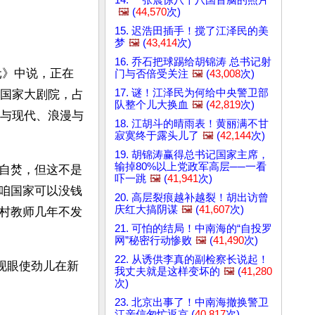
🖼️
(
44,570
次)
15. 迟浩田插手！搅了江泽民的美
梦
🖼️
(
43,414
次)
16. 乔石把球踢给胡锦涛 总书记射
元》中说，正在
门与否倍受关注
🖼️
(
43,008
次)
17. 谜！江泽民为何给中央警卫部
的国家大剧院，占
队整个儿大换血
🖼️
(
42,819
次)
统与现代、浪漫与
18. 江胡斗的晴雨表！黄丽满不甘
寂寞终于露头儿了
🖼️
(
42,144
次)
19. 胡锦涛赢得总书记国家主席，
输掉80%以上党政军高层──一看
自焚，但这不是
吓一跳
🖼️
(
41,941
次)
咱国家可以没钱
20. 高层裂痕越补越裂！胡出访曾
庆红大搞阴谋
🖼️
(
41,607
次)
村教师几年不发
21. 可怕的结局！中南海的“自投罗
网”秘密行动惨败
🖼️
(
41,490
次)
22. 从诱供李真的副检察长说起！
现眼使劲儿在新
我丈夫就是这样变坏的
🖼️
(
41,280
次)
23. 北京出事了！中南海撤换警卫
江亲信匆忙返京 (
40,817
次)