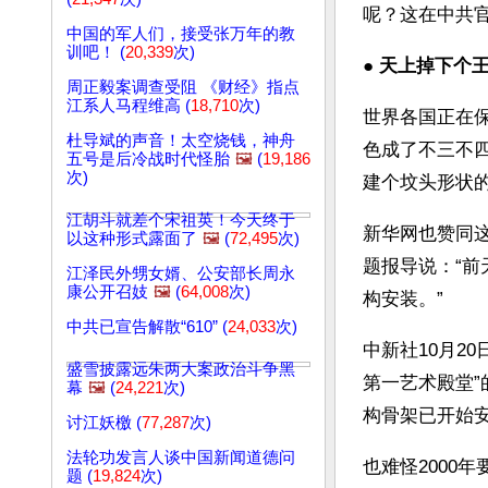
呢？这在中共
中国的军人们，接受张万年的教
训吧！ (
20,339
次)
● 
天上掉下个
周正毅案调查受阻 《财经》指点
江系人马程维高 (
18,710
次)
世界各国正在
杜导斌的声音！太空烧钱，神舟
色成了不三不
五号是后冷战时代怪胎
🖼️
(
19,186
次)
建个坟头形状的
江胡斗就差个宋祖英！今天终于
新华网也赞同这
以这种形式露面了
🖼️
(
72,495
次)
题报导说：“前
江泽民外甥女婿、公安部长周永
康公开召妓
🖼️
(
64,008
次)
构安装。”
中共已宣告解散“610” (
24,033
次)
中新社10月2
盛雪披露远朱两大案政治斗争黑
第一艺术殿堂
幕
🖼️
(
24,221
次)
构骨架已开始
讨江妖檄 (
77,287
次)
法轮功发言人谈中国新闻道德问
也难怪2000
题 (
19,824
次)