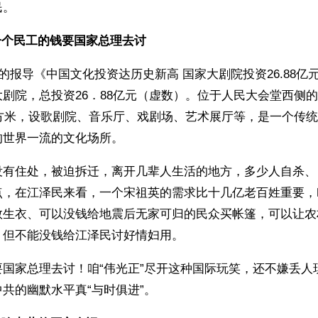
民。
一个民工的钱要国家总理去讨
日的报导《中国文化投资达历史新高 国家大剧院投资26.88亿
剧院，总投资26．88亿元（虚数）。位于人民大会堂西侧
平方米，设歌剧院、音乐厅、戏剧场、艺术展厅等，是一个传
的世界一流的文化场所。
没有住处，被迫拆迁，离开几辈人生活的地方，多少人自杀、
点，在江泽民来看，一个宋祖英的需求比十几亿老百姓重要，
救生衣、可以没钱给地震后无家可归的民众买帐篷，可以让农
，但不能没钱给江泽民讨好情妇用。
要国家总理去讨！咱“伟光正”尽开这种国际玩笑，还不嫌丢人
共的幽默水平真“与时俱进”。