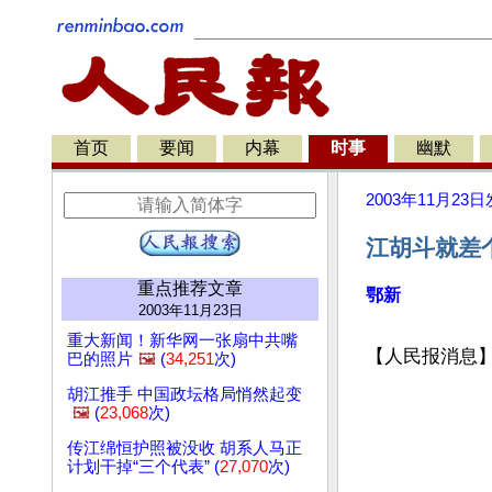
首页
要闻
内幕
时事
幽默
2003年11月23日
江胡斗就差
重点推荐文章
鄂新
2003年11月23日
重大新闻！新华网一张扇中共嘴
【人民报消息
巴的照片
🖼️
(
34,251
次)
胡江推手 中国政坛格局悄然起变
🖼️
(
23,068
次)
传江绵恒护照被没收 胡系人马正
计划干掉“三个代表” (
27,070
次)