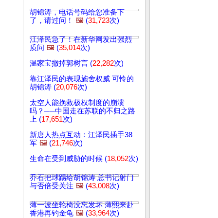
胡锦涛，电话号码给您准备下
了，请过问！
🖼️
(
31,723
次)
江泽民急了！在新华网发出强烈
质问
🖼️
(
35,014
次)
温家宝撤掉郭树言 (
22,282
次)
靠江泽民的表现施舍权威 可怜的
胡锦涛 (
20,076
次)
太空人能挽救极权制度的崩溃
吗？──中国走在苏联的不归之路
上 (
17,651
次)
新唐人热点互动：江泽民插手38
军
🖼️
(
21,746
次)
生命在受到威胁的时候 (
18,052
次)
乔石把球踢给胡锦涛 总书记射门
与否倍受关注
🖼️
(
43,008
次)
薄一波坐轮椅没忘发坏 薄熙来赴
香港再钓金龟
🖼️
(
33,964
次)