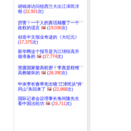
胡锦涛访问纽西兰大出江泽民洋
相 (
22,921
次)
厉害！一个人的真话颠覆了一个
政权的谎言
🖼️
(
19,036
次)
创造中文报业奇迹的《大纪元》
(
17,375
次)
新华网这个报导是为江绵恒高升
做准备的
🖼️
(
27,774
次)
泄露国家最高机密！李真是程维
高教唆坏的
🖼️
(
28,390
次)
中央李长春率先出镜 江泽民从“井
冈山”杀回来了
🖼️
(
22,868
次)
国际记者会议理事长角间隆先生
看中国法轮功
🖼️
(
23,711
次)