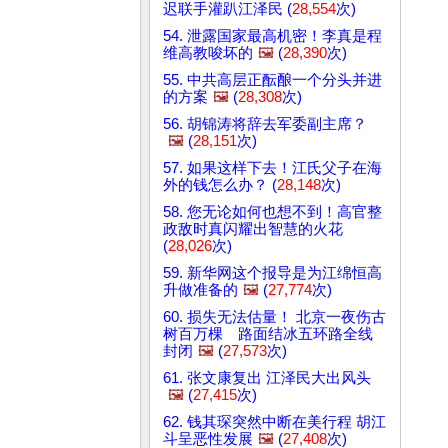
迟联手灌趴江泽民 (
28,554
次)
54. 泄露国家最高机密！李真是程
维高教唆坏的
🖼️
(
28,390
次)
55. 中共高层正酝酿一个分头并进
的方案
🖼️
(
28,308
次)
56. 胡锦涛将辞去军委副主席？
🖼️
(
28,151
次)
57. 如果这样下去！江氏父子在海
外的钱怎么办？ (
28,148
次)
58. 您无论如何也想不到！高官整
政敌时真闪耀出智慧的火花
(
28,026
次)
59. 新华网这个报导是为江绵恒高
升做准备的
🖼️
(
27,774
次)
60. 损失无法估量！ 北京一夜伤古
树百万棵 路面结冰五环路全线
封闭
🖼️
(
27,573
次)
61. 张文康复出 江泽民大出风头
🖼️
(
27,415
次)
62. 钱其琛突然中断在美行程 胡江
斗呈恶性发展
🖼️
(
27,408
次)