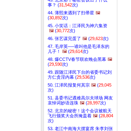
事？ (
31,542
次)
44. 薄熙来遇到了扫帚星
🖼️
(
30,892
次)
45. 小笑话：江泽民为神六集资
🖼️
(
30,772
次)
46. 张艺谋完蛋了
🖼️
(
29,623
次)
47. 毛岸英──谁叫他是毛泽东的
儿子！
🖼️
(
29,614
次)
48. 爆CCTV春节联欢晚会黑幕
🖼️
(
29,590
次)
49. 跟随江泽民下台的省委书记刘
方仁贪淫内幕 (
29,536
次)
50. 江泽民报复何其宗
🖼️
(
29,045
次)
51. 县委书记遇难高尔夫球场 网友
哀悼词妙语连珠
🖼️
(
28,997
次)
52. 北京的秘密！这个会议被航天
飞行颁奖大会所掩盖着
🖼️
(
28,804
次)
53. 老江中南海大摆宴席 朱李刘张