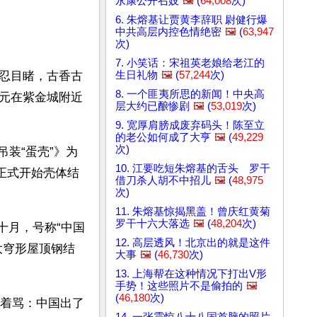
永康公开召妓
🖼️
(
64,008
次)
6. 朱熔基让贾黄李辞职 尉健行爆
中共高层内控色情绝密
🖼️
(
63,947
次)
7. 小笑话：宋祖英老娘给老江的
生日礼物
🖼️
(
57,244
次)
忍目睹，古香古
8. 一个匪夷所思的新闻！中央高
元在紫金城附近
层大约已酿惨剧
🖼️
(
53,019
次)
9. 宽厚肩膀成废弃码头！陈至立
的老公如何成了大亨
🖼️
(
49,229
次)
吊装“蛋壳”》为
10. 江要吃短朱熔基的舌头 罗干
院正式开始壳体结
借刀杀人胡不中招儿
🖼️
(
48,975
次)
11. 朱熔基惊揭黑盖！曾庆红黄菊
罗干十六大落选
🖼️
(
48,204
次)
十月，号称“中国
12. 高层透风！北京出的就是这件
大穹形屋顶钢结
大事
🖼️
(
46,730
次)
13. 上海帮在这种情况下打出V形
手势！这些照片不是偷拍的
🖼️
(
46,180
次)
指着骂：中国出了
14. 一张震惊八十八国首脑的照片