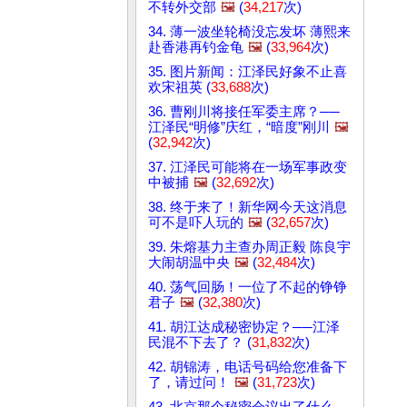
不转外交部
🖼️
(
34,217
次)
34. 薄一波坐轮椅没忘发坏 薄熙来
赴香港再钓金龟
🖼️
(
33,964
次)
35. 图片新闻：江泽民好象不止喜
欢宋祖英 (
33,688
次)
36. 曹刚川将接任军委主席？──
江泽民“明修”庆红，“暗度”刚川
🖼️
(
32,942
次)
37. 江泽民可能将在一场军事政变
中被捕
🖼️
(
32,692
次)
38. 终于来了！新华网今天这消息
可不是吓人玩的
🖼️
(
32,657
次)
39. 朱熔基力主查办周正毅 陈良宇
大闹胡温中央
🖼️
(
32,484
次)
40. 荡气回肠！一位了不起的铮铮
君子
🖼️
(
32,380
次)
41. 胡江达成秘密协定？──江泽
民混不下去了？ (
31,832
次)
42. 胡锦涛，电话号码给您准备下
了，请过问！
🖼️
(
31,723
次)
43. 北京那个秘密会议出了什么