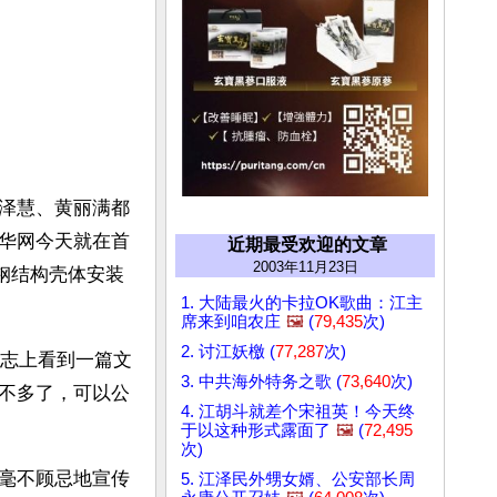
泽慧、黄丽满都
华网今天就在首
近期最受欢迎的文章
2003年11月23日
钢结构壳体安装
1. 大陆最火的卡拉OK歌曲：江主
席来到咱农庄
🖼️
(
79,435
次)
2. 讨江妖檄 (
77,287
次)
杂志上看到一篇文
3. 中共海外特务之歌 (
73,640
次)
不多了，可以公
4. 江胡斗就差个宋祖英！今天终
于以这种形式露面了
🖼️
(
72,495
次)
毫不顾忌地宣传
5. 江泽民外甥女婿、公安部长周