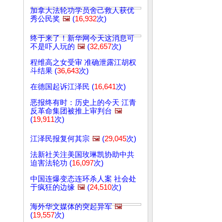
加拿大法轮功学员舍己救人获优
秀公民奖
🖼️
(
16,932
次)
终于来了！新华网今天这消息可
不是吓人玩的
🖼️
(
32,657
次)
程维高之女受审 准确泄露江胡权
斗结果 (
36,643
次)
在德国起诉江泽民 (
16,641
次)
恶报终有时：历史上的今天 江青
反革命集团被推上审判台
🖼️
(
19,911
次)
江泽民报复何其宗
🖼️
(
29,045
次)
法新社关注美国玫琳凯协助中共
迫害法轮功 (
16,097
次)
中国连爆变态连环杀人案 社会处
于疯狂的边缘
🖼️
(
24,510
次)
海外华文媒体的突起异军
🖼️
(
19,557
次)