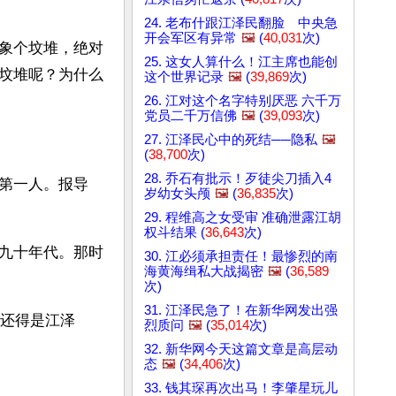
24. 老布什跟江泽民翻脸 中央急
开会军区有异常
🖼️
(
40,031
次)
象个坟堆，绝对
25. 这女人算什么！江主席也能创
坟堆呢？为什么
这个世界记录
🖼️
(
39,869
次)
26. 江对这个名字特别厌恶 六千万
党员二千万信佛
🖼️
(
39,093
次)
27. 江泽民心中的死结──隐私
🖼️
(
38,700
次)
28. 乔石有批示！歹徒尖刀插入4
第一人。报导
岁幼女头颅
🖼️
(
36,835
次)
29. 程维高之女受审 准确泄露江胡
权斗结果 (
36,643
次)
九十年代。那时
30. 江必须承担责任！最惨烈的南
海黄海缉私大战揭密
🖼️
(
36,589
次)
31. 江泽民急了！在新华网发出强
的还得是江泽
烈质问
🖼️
(
35,014
次)
32. 新华网今天这篇文章是高层动
态
🖼️
(
34,406
次)
33. 钱其琛再次出马！李肇星玩儿