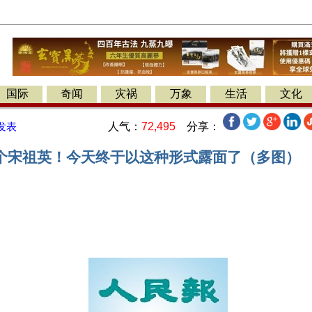
国际
奇闻
灾祸
万象
生活
文化
人气：
72,495
分享：
发表
个宋祖英！今天终于以这种形式露面了（多图）
】