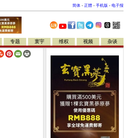
简体
-
正體
-
手机版
-
电子报
专题
寰宇
维权
视频
杂谈