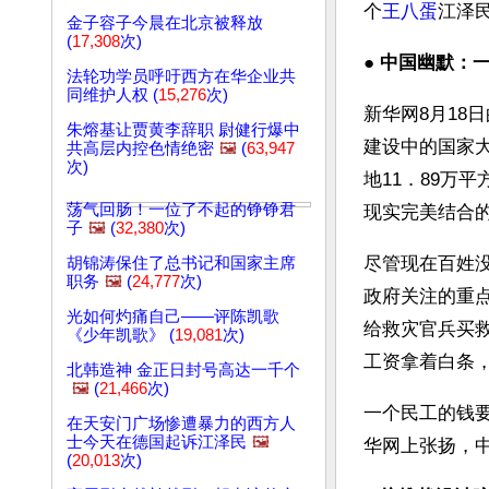
个
王八蛋
江泽
金子容子今晨在北京被释放
(
17,308
次)
● 
中国幽默：
法轮功学员呼吁西方在华企业共
同维护人权 (
15,276
次)
新华网8月18
朱熔基让贾黄李辞职 尉健行爆中
建设中的国家大
共高层内控色情绝密
🖼️
(
63,947
次)
地11．89万
荡气回肠！一位了不起的铮铮君
现实完美结合
子
🖼️
(
32,380
次)
尽管现在百姓
胡锦涛保住了总书记和国家主席
职务
🖼️
(
24,777
次)
政府关注的重
光如何灼痛自己——评陈凯歌
给救灾官兵买
《少年凯歌》 (
19,081
次)
工资拿着白条
北韩造神 金正日封号高达一千个
🖼️
(
21,466
次)
一个民工的钱
在天安门广场惨遭暴力的西方人
士今天在德国起诉江泽民
🖼️
华网上张扬，中
(
20,013
次)