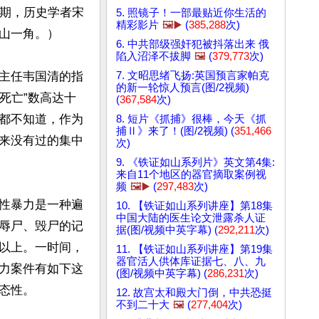
后期，历史学者宋
5. 照镜子！一部最贴近你生活的
精彩影片
🖼️▶️
(
385,288
次)
山一角。）

6. 中共部级强奸犯被抖落出来 俄
陷入沼泽不拔脚
🖼️
(
379,773
次)
7. 文昭思绪飞扬:英国预言家帕克
主任韦国清的指
的新一轮惊人预言(图/2视频)
死亡”数高达十
(
367,584
次)
都不知道，作为
8. 短片《抓捕》很棒，今天《抓
捕Ⅱ》来了！(图/2视频) (
351,466
来没有过的集中
次)
9. 《铁证如山系列片》英文第4集:
来自11个地区的器官摘取案例视
频
🖼️▶️
(
297,483
次)
性暴力是一种遍
10. 【铁证如山系列讲座】第18集
中国大陆的医生论文泄露杀人证
辱尸、毁尸的记
据(图/视频中英字幕) (
292,211
次)
以上。一时间，
11. 【铁证如山系列讲座】第19集
器官活人供体库证据七、八、九
力案件有如下这
(图/视频中英字幕) (
286,231
次)
性。

12. 故宫太和殿大门倒，中共恐挺
不到二十大
🖼️
(
277,404
次)