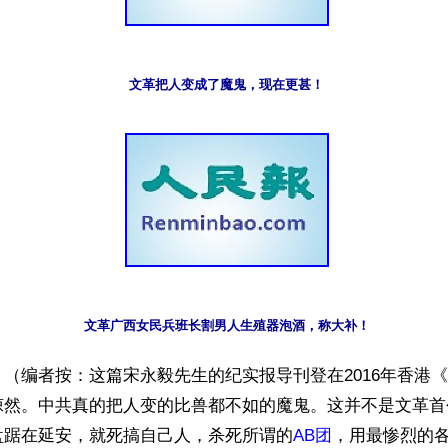
文革把人变成了魔鬼，现在更甚！
文革广西女民兵班长割男人生殖器泡酒，称大补！
（编者按：这篇宋永毅先生的纪实报导刊登在2016年香港
悚然。中共真的把人变的比兽都不如的魔鬼。这并不是文革首
盘踞在延安，就死搞自己人，杀死所谓的
AB团
，用最惨烈的