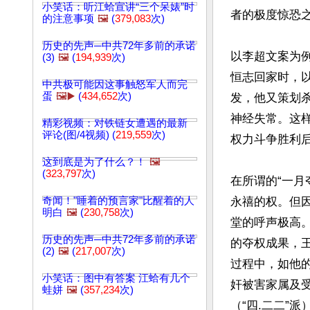
小笑话：听江蛤宣讲“三个呆婊”时
者的极度惊恐之
的注意事项
🖼️
(
379,083
次)
历史的先声─中共72年多前的承诺
以李超文案为
(3)
🖼️
(
194,939
次)
恒志回家时，
中共极可能因这事触怒军人而完
蛋
🖼️▶️
(
434,652
次)
发，他又策划
神经失常。这
精彩视频：对铁链女遭遇的最新
评论(图/4视频) (
219,559
次)
权力斗争胜利后
这到底是为了什么？！
🖼️
(
323,797
次)
在所谓的“一
奇闻！"睡着的预言家"比醒着的人
永禧的权。但
明白
🖼️
(
230,758
次)
堂的呼声极高
历史的先声─中共72年多前的承诺
的夺权成果，
(2)
🖼️
(
217,007
次)
过程中，如他
小笑话：图中有答案 江蛤有几个
奸被害家属及
蛙姘
🖼️
(
357,234
次)
（“四.二二”