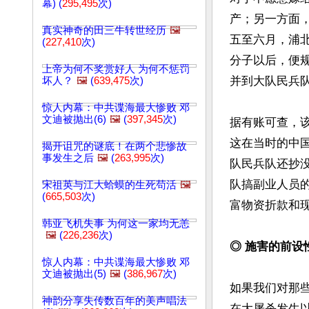
幕) (
295,495
次)
产；另一方面，
真实神奇的田三牛转世经历
🖼️
五至六月，浦
(
227,410
次)
分子以后，便
上帝为何不奖赏好人 为何不惩罚
并到大队民兵队
坏人？
🖼️
(
639,475
次)
惊人内幕：中共谍海最大惨败 邓
文迪被抛出(6)
🖼️
(
397,345
次)
据有账可查，该
这在当时的中
揭开诅咒的谜底！在两个悲惨故
事发生之后
🖼️
(
263,995
次)
队民兵队还抄没地
队搞副业人员的
宋祖英与江大蛤蟆的生死苟活
🖼️
(
665,503
次)
富物资折款和现
韩亚飞机失事 为何这一家均无恙
🖼️
(
226,236
次)
◎ 施害的前设
惊人内幕：中共谍海最大惨败 邓
文迪被抛出(5)
🖼️
(
386,967
次)
如果我们对那
神韵分享失传数百年的美声唱法
在大屠杀发生