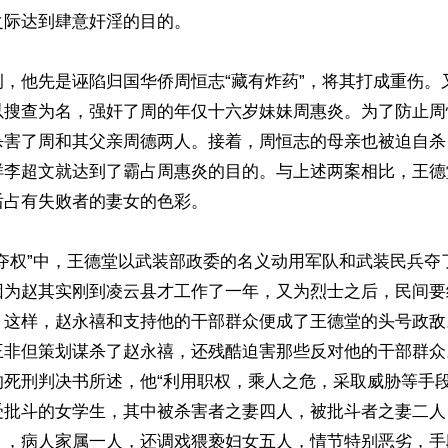
际达到肆意奸淫的目的。

例，他先是诬陷归国华侨周恒志“藏有炸药”，将其打成重伤。
以搜查为名，强奸了周的年仅十六岁妹妹周惠炎。为了防止周
杀害了周和其父亲周德两人。接着，周恒志的母亲也被迫自杀
样李超文就达到了霸占周惠炎的目的。与上述两案相比，王德
占有失败者的妻女的色彩。

月夺权”中，王德堂以武装部政委的名义动用军队和武装民兵夺
因为赵其实刚到凌云县才工作了一年，又为烈士之后，民间要
。这样，赵永禧和支持他的干部群众便成了王德堂的头号政敌
王非但策划谋杀了赵永禧，还残酷迫害那些反对他的干部群众
的死刑判决书所述，他“利用职权，乘人之危，采取威胁等手
受批斗的女学生，其中被杀害者之妻四人，被批斗者之妻二人
派），病人家属一人，还调戏猥亵妇女五人，情节特别恶劣，