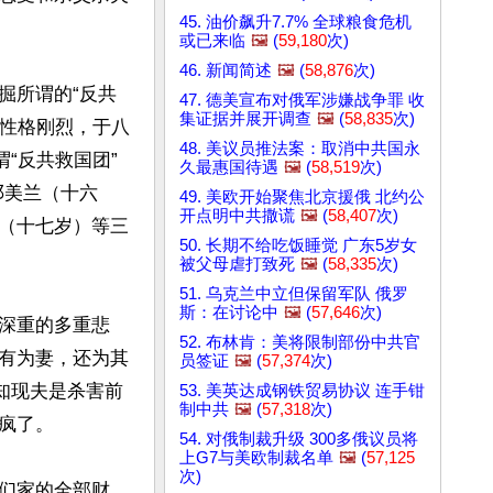
45. 油价飙升7.7% 全球粮食危机
或已来临
🖼️
(
59,180
次)
46. 新闻简述
🖼️
(
58,876
次)
掘所谓的“反共
47. 德美宣布对俄军涉嫌战争罪 收
集证据并展开调查
🖼️
(
58,835
次)
霞性格刚烈，于八
48. 美议员推法案：取消中共国永
“反共救国团”
久最惠国待遇
🖼️
(
58,519
次)
邓美兰（十六
49. 美欧开始聚焦北京援俄 北约公
开点明中共撒谎
🖼️
(
58,407
次)
（十七岁）等三
50. 长期不给吃饭睡觉 广东5岁女
被父母虐打致死
🖼️
(
58,335
次)
51. 乌克兰中立但保留军队 俄罗
斯：在讨论中
🖼️
(
57,646
次)
深重的多重悲
52. 布林肯：美将限制部份中共官
有为妻，还为其
员签证
🖼️
(
57,374
次)
知现夫是杀害前
53. 美英达成钢铁贸易协议 连手钳
制中共
🖼️
(
57,318
次)
了。

54. 对俄制裁升级 300多俄议员将
上G7与美欧制裁名单
🖼️
(
57,125
次)
们家的全部财