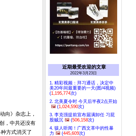
近期最受欢迎的文章
2022年3月23日
1. 精彩视频：拜习通话，决定中
美20年间最重要的一天(图/4视频)
(
1,195,774
次)
2. 北美夏令时 今天后半夜2点开始
🖼️
(
1,024,590
次)
《动向》杂志上，
3. 李克强提前宣布届满卸任 习屁
股贼沉
🖼️
(
506,158
次)
创，中共还没有
4. 骇人听闻！广西文革中的性暴
各种方式消灭了
力
🖼️
(
445,609
次)