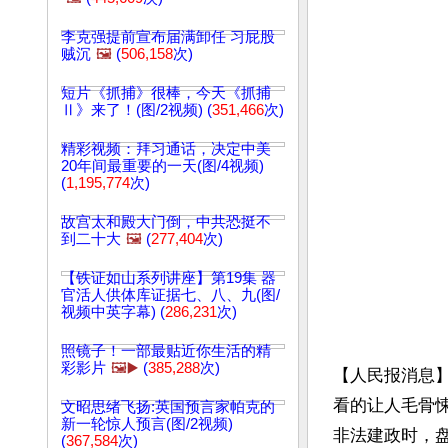
李克强提前宣布届满卸任 习屁股
贼沉
🖼️
(
506,158
次)
短片《抓捕》很棒，今天《抓捕
Ⅱ》来了！(图/2视频) (
351,466
次)
精彩视频：拜习通话，决定中美
20年间最重要的一天(图/4视频)
(
1,195,774
次)
故宫太和殿大门倒，中共恐挺不
到二十大
🖼️
(
277,404
次)
【铁证如山系列讲座】第19集 器
官活人供体库证据七、八、九(图/
视频中英字幕) (
286,231
次)
照镜子！一部最贴近你生活的精
彩影片
🖼️▶️
(
385,288
次)
【人民报消息】
看的让人毛骨
文昭思绪飞扬:英国预言家帕克的
新一轮惊人预言(图/2视频)
非法建政时，
(
367,584
次)