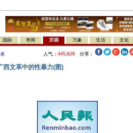
国际
奇闻
灾祸
万象
生活
文化
人气：
445,609
分享：
发表
广西文革中的性暴力(图)