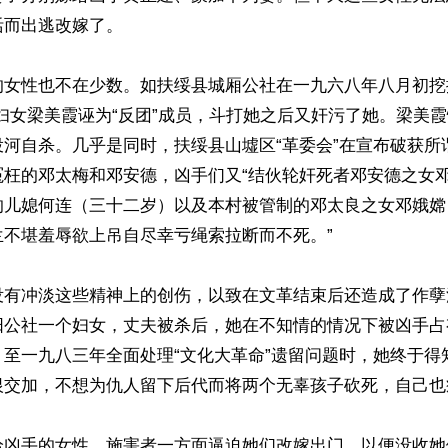
而出逃改嫁了。

的女性也不在少数。如扶绥县城厢公社在一九六八年八月初挖
妇女梁美霞诬为“反团”成员，斗打她之后又奸污了她。梁美
河自杀。几乎是同时，扶绥县山墟区“革委会”在宣布破获所谓
冤枉的邓太梅和邓安德，凶手们又“结伙轮奸死者邓安德之女
的儿媳何连（三十二岁）以及本村被管制的邓太良之女邓娥嫦
不堪羞辱欲上吊自尽幸亏绳索拉断而不死。”

没有冲淡这些精神上的创伤，以致在文革结束后还造成了作孽
阳公社一个妇女，丈夫被杀后，她在不知情的情况下被凶手占
。至一九八三年全面处理“文化大革命”遗留问题时，她终于得
恨交加，不想为仇人留下后代而将两个无辜孩子砍死，自己也疯
给凶手的女性，施害者一方面逼迫她们改嫁出门，以便没收她