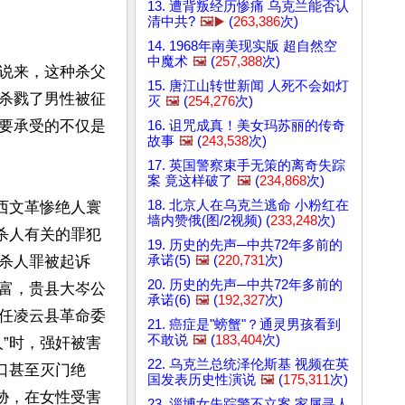
13. 遭背叛经历惨痛 乌克兰能否认
清中共?
🖼️▶️
(
263,386
次)
14. 1968年南美现实版 超自然空
中魔术
🖼️
(
257,388
次)
说来，这种杀父
15. 唐江山转世新闻 人死不会如灯
杀戮了男性被征
灭
🖼️
(
254,276
次)
要承受的不仅是
16. 诅咒成真！美女玛苏丽的传奇
故事
🖼️
(
243,538
次)
17. 英国警察束手无策的离奇失踪
案 竟这样破了
🖼️
(
234,868
次)
18. 北京人在乌克兰逃命 小粉红在
西文革惨绝人寰
墙内赞俄(图/2视频) (
233,248
次)
杀人有关的罪犯
19. 历史的先声─中共72年多前的
承诺(5)
🖼️
(
220,731
次)
杀人罪被起诉
20. 历史的先声─中共72年多前的
富，贵县大岑公
承诺(6)
🖼️
(
192,327
次)
任凌云县革命委
21. 癌症是"螃蟹"？通灵男孩看到
不敢说
🖼️
(
183,404
次)
”时，强奸被害
22. 乌克兰总统泽伦斯基 视频在英
口甚至灭门绝
国发表历史性演说
🖼️
(
175,311
次)
胁，在女性受害
23. 淄博女失踪警不立案 家属寻人