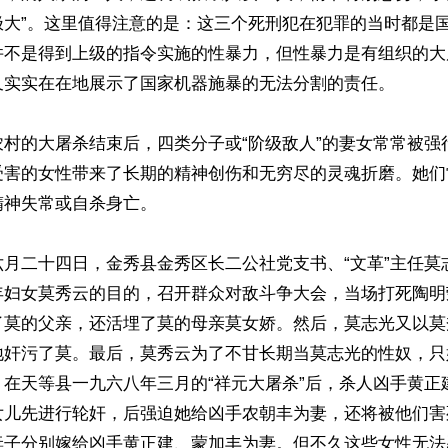
极大”。这里值得注意的是：这三个死刑犯在犯罪的当时都是
并不是得到上级的指令实施的性暴力，但性暴力是有组织的大
又实实在在地展示了国家机器施暴的无法分割的责任。

农村的大屠杀结束后，四类分子或“阶级敌人”的妻女常常被强
受害的女性带来了长期的精神创伤和无穷尽的灵魂折磨。她们
神失常或自杀身亡。

六月二十四日，金秀县金秀区长二公社党支书、“文革”主任莫
年妇女莫秀云的目的，召开群众对敌斗争大会，当场打死陶明
了莫的父亲，还活埋了莫的母亲莫女娇。然后，莫志光又以莫
地奸污了莫。最后，莫秀云为了不甘长期当莫志光的性奴，只
，在天等县一九六八年三月的“祥元大屠杀”后，杀人凶手黄正
女儿先进行轮奸，后强迫她给凶手农朝丰为妻，还将被他们害
妻子分别嫁给凶手黄正建、蒙加丰为妻。但不久这些女性无法