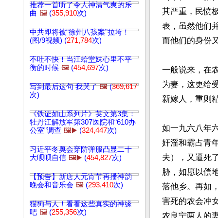
推荐一首听了令人神清气爽的乐
其严重，民愤
曲
🖼️
(
355,910
次)
表，虽然他们
中共即将被“徐州八孩案”拉垮！
而他们的身份
(图/9视频) (
271,784
次)
不吐不快！当江蛤堂妹心里不平
衡的时候
🖼️
(
454,697
次)
一般说来，在
为妻，这更给
写到最后这句 我哭了
🖼️
(
369,617
次)
新嫁人，重则精
《铁证如山系列片》英文第3集：
牡丹江解放军第307医院和“610办
如一九六八年
公室”调查
🖼️▶️
(
324,447
次)
奸淫和霸占青
习近平冬奥会穿防弹服凸显二十
夫），又逼死
大呗呗自信
🖼️▶️
(
454,827
次)
胁，如愿以偿
【预告】新唐人元宵节再播神韵
晚会和音乐会
🖼️
(
293,410
次)
落他乡。再如
害死的农会冲
猫狗与人！看看这些真实的神缘
吧
🖼️
(
255,356
次)
农良宁两人的