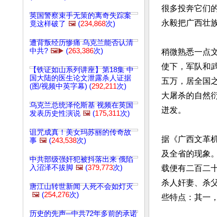
很多投奔它们
英国警察束手无策的离奇失踪案
永毅把广西壮
竟这样破了
🖼️
(
234,868
次)
遭背叛经历惨痛 乌克兰能否认清
中共?
🖼️▶️
(
263,386
次)
稍微熟悉一点
使下，军队和武
【铁证如山系列讲座】第18集 中
国大陆的医生论文泄露杀人证据
五万，居全国
(图/视频中英字幕) (
292,211
次)
大屠杀的自然
乌克兰总统泽伦斯基 视频在英国
迸发。

发表历史性演说
🖼️
(
175,311
次)
诅咒成真！美女玛苏丽的传奇故
据《广西文革
事
🖼️
(
243,538
次)
及全省的现象
中共部级强奸犯被抖落出来 俄陷
入沼泽不拔脚
🖼️
(
379,773
次)
载便有二百二
杀人奸妻、杀
唐江山转世新闻 人死不会如灯灭
🖼️
(
254,276
次)
些特点：其一
历史的先声─中共72年多前的承诺