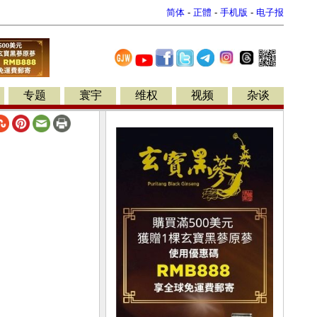
简体
-
正體
-
手机版
-
电子报
专题
寰宇
维权
视频
杂谈