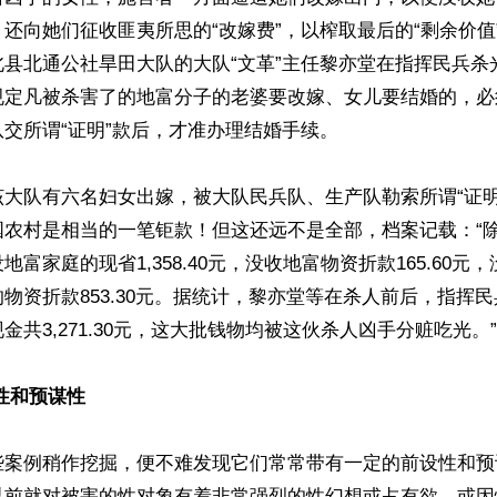
还向她们征收匪夷所思的“改嫁费”，以榨取最后的“剩余价值
北县北通公社旱田大队的大队“文革”主任黎亦堂在指挥民兵杀
规定凡被杀害了的地富分子的老婆要改嫁、女儿要结婚的，必
交所谓“证明”款后，才准办理结婚手续。

大队有六名妇女出嫁，被大队民兵队、生产队勒索所谓“证明”
国农村是相当的一笔钜款！但这还远不是全部，档案记载：“
富家庭的现省1,358.40元，没收地富物资折款165.60元
物资折款853.30元。据统计，黎亦堂等在杀人前后，指挥
金共3,271.30元，这大批钱物均被这伙杀人凶手分赃吃光。”

性和预谋性
些案例稍作挖掘，便不难发现它们常常带有一定的前设性和预
以前就对被害的性对象有着非常强烈的性幻想或占有欲，或因