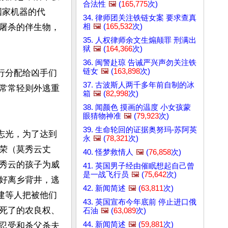
合法性
🖼️
(
165,775
次)
国家机器的代
34. 律师团关注铁链女案 要求查真
相
🖼️
(
165,532
次)
屠杀的伴生物，
35. 人权律师余文生煽颠罪 刑满出
狱
🖼️
(
164,366
次)
36. 闽警赴琼 告诫严兴声勿关注铁
链女
🖼️
(
163,898
次)
行分配给凶手们
37. 古波斯人两千多年前自制的冰
常常轻则外逃重
箱
🖼️
(
82,998
次)
38. 闻颜色 摸画的温度 小女孩蒙
眼猜物神准
🖼️
(
79,923
次)
39. 生命轮回的证据奥努玛-苏阿英
志光，为了达到
永
🖼️
(
78,321
次)
荣（莫秀云丈
40. 怪梦救情人
🖼️
(
76,858
次)
秀云的孩子为威
41. 英国男子经由催眠想起自己曾
是一战飞行员
🖼️
(
75,642
次)
好离乡背井，逃
42. 新闻简述
🖼️
(
63,811
次)
建等人把被他们
43. 英国宣布今年底前 停止进口俄
死了的农良权、
石油
🖼️
(
63,089
次)
44. 新闻简述
🖼️
(
59,881
次)
忍受和杀父杀夫