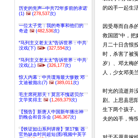
的凶手一起生活
历史的先声─中共72年多前的承诺
(1)
🖼️
(
278,537
次)
一位太子党：我的奇事和他们的
因受辱而自杀
奇迹
🖼️
(
482,536
次)
救国团”中，把
“马列主义老太太”告诉世界：中共
月二十日含恨投
没戏(下)
🖼️▶️
(
327,594
次)
时，杀害了被
“马列主义老太太”告诉世界：中共
岁）、邓太梅
没戏(上)
🖼️▶️
(
326,177
次)
人，少女邓美兰
惊人内幕：中共谍海最大惨败 邓
文迪被抛出(7)
🖼️
(
389,011
次)
时光的流逝并
毛主席死那天！莫言不愧诺贝尔
文学奖得主
🖼️
(
1,269,379
次)
剧。上思县思
生下两个孩子
【预告】新唐人中国新年播出神
韵晚会和音乐会 (
346,367
次)
夫的凶手，悔
【铁证如山系列讲座】第17集 器
官热缺血时间超短(图/视频中英字
对于不愿意嫁