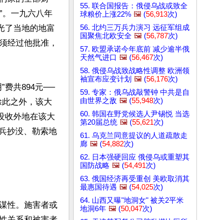
55. 联合国报告：俄侵乌战或致全
”。一九六八年
球粮价上涨22%
🖼️
(
56,913
次)
56. 北约三万兵力演习 远征军组成
光了当地的地富
国聚焦北欧安全
🖼️
(
56,787
次)
须经过他批准，
57. 欧盟承诺今年底前 减少逾半俄
天然气进口
🖼️
(
56,467
次)
58. 俄侵乌战致战略性调整 欧洲领
袖宣布应变计划
🖼️
(
56,176
次)
费共894元──
59. 专家：俄乌战敲警钟 中共是自
由世界之敌
🖼️
(
55,948
次)
除此之外，该大
60. 韩国在野党候选人尹锡悦 当选
，没收外地在该大
第20届总统
🖼️
(
55,621
次)
民兵抄没、勒索地
61. 乌克兰同意提议的人道疏散走
廊
🖼️
(
54,882
次)
62. 日本强硬回应 俄侵乌或重塑其
国防战略
🖼️
(
54,491
次)
63. 俄国经济再受重创 美欧取消其
最惠国待遇
🖼️
(
54,025
次)
64. 山西又曝"地洞女" 被关2平米
谋性。施害者或
地洞6年
🖼️
(
50,047
次)
性关系和被害者