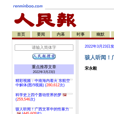
首页
要闻
内幕
时事
幽默
2022年3月23日
骇人听闻！
重点推荐文章
宋永毅
2022年3月23日
精彩视频：中南海内着火 东航空
中解体(图/9视频) (
280,612
次)
科学史上四个轰动世界的梦
🖼️
(
259,546
次)
骇人听闻！广西文革中的性暴力
🖼️
(
445,609
次)