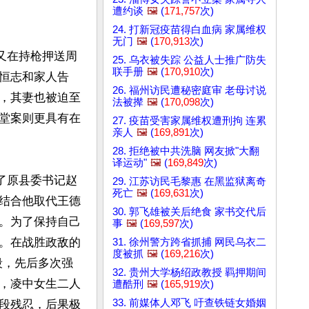
遭约谈
🖼️
(
171,757
次)
24. 打新冠疫苗得白血病 家属维权
无门
🖼️
(
170,913
次)
又在持枪押送周
25. 乌衣被失踪 公益人士推广防失
联手册
🖼️
(
170,910
次)
恒志和家人告
26. 福州访民遭秘密庭审 老母讨说
，其妻也被迫至
法被撵
🖼️
(
170,098
次)
堂案则更具有在
27. 疫苗受害家属维权遭刑拘 连累
亲人
🖼️
(
169,891
次)
28. 拒绝被中共洗脑 网友掀"大翻
译运动"
🖼️
(
169,849
次)
了原县委书记赵
29. 江苏访民毛黎惠 在黑监狱离奇
死亡
🖼️
(
169,631
次)
结合他取代王德
30. 郭飞雄被关后绝食 家书交代后
。为了保持自己
事
🖼️
(
169,597
次)
。在战胜政敌的
31. 徐州警方跨省抓捕 网民乌衣二
度被抓
🖼️
(
169,216
次)
段，先后多次强
32. 贵州大学杨绍政教授 羁押期间
，凌中女生二人
遭酷刑
🖼️
(
165,919
次)
33. 前媒体人邓飞 吁查铁链女婚姻
手段残忍，后果极