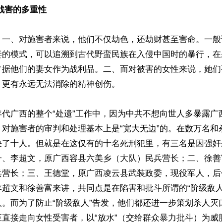
戕害的多重性
：一、对施害者来说，他们不仅劫色，还劫财甚至害命。一般
妻的模式，可以追溯到古代野蛮民族在入侵中国时的暴行，在
占据他们的妻女作为战利品。二、而对被害的女性来说，她们
更有永远无法消除的精神创伤。

年代广西的整个“处遗”工作中，因为中共不想向世人多暴露广
，对施害者的审判和处理基本上是“宽大无边”的。在数万名和
决了十人。但就是在这仅有的十名死刑犯里，有三名是因强奸
一、李超文，原广西容县六美乡（大队）民兵营长；二、徐善
兵营长；三、王德堂，原广西凌云县武装政委，现役军人，后
李超文和徐善富来讲，共同点是在陷害和批斗所谓的“阶级敌人
人。而为了防止“阶级敌人”告发，他们都还进一步策划杀人灭
至直接走向女性受害者，以“放水”（交给群众暴力批斗）为威