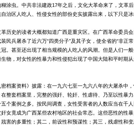
的糊涂虫。中共非法建政17年之后，文化大革命来了，文革
族自治区人吃人、性侵女性的部份史实披露出来，以下只是冰
文革历史的读者大概都知道广西是重灾区。在广西革命委员会
装民兵屠杀了近六万“四类分子”及其子女，使全省的“非正常
之冠。甚至还出现了相当规模的人吃人的风潮。但是人们一般
衍生物，对女性的性暴力和性侵犯出现了中国大陆和平时期从
机密档案资料》披露：在一九六七至一九六八年的大屠杀中，
。在整套档案里，完整的强奸、轮奸、性虐待、乃至以性暴力
十五个案例之多。按民间调查，女性受害者的人数应当在千人
父奸女竟成为广西某些农村地区的社会常态。这些恶性的性暴
，戕害的多重性；其二，前设性和预谋性；其三，残虐性和变态