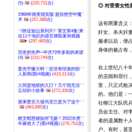
(5)
🖼️
(
220,731
次)
◎ 对受害女性
1968年南美现实版 超自然空中魔
术
🖼️
(
257,388
次)
这有两重含义
《铁证如山系列片》英文第4集:来
奸女、杀夫奸
自11个地区的器官摘取案例视频
服者以后，便
🖼️▶️
(
297,483
次)
身体的被占有，
历史的先声─中共72年多前的承诺
(4)
🖼️
(
210,744
次)
在上世纪八十
姜光宇爆大料：还没有结束的惊
人新闻(图/4视频) (
419,313
次)
的丑闻和罪行
里，只正式枪
人间是地狱的入口！几个我无法
忘却的小故事
🖼️
(
272,336
次)
的。他们是：
原来普京入侵乌克兰是为了这个
社柳江大队民
🖼️
(
463,885
次)
员会主任。对
瞧文昭思绪如何飞扬！2022水虎
者的遗属数十
年麻烦大了(图/4视频) (
276,752
次)
户。有时，甚