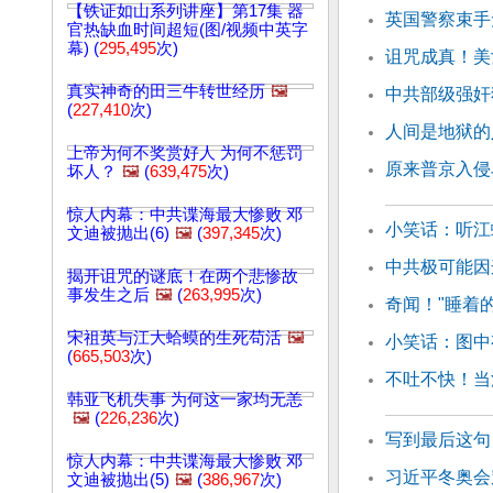
【铁证如山系列讲座】第17集 器
英国警察束手
官热缺血时间超短(图/视频中英字
幕) (
295,495
次)
诅咒成真！美
真实神奇的田三牛转世经历
🖼️
中共部级强奸
(
227,410
次)
人间是地狱的
上帝为何不奖赏好人 为何不惩罚
原来普京入侵
坏人？
🖼️
(
639,475
次)
惊人内幕：中共谍海最大惨败 邓
小笑话：听江
文迪被抛出(6)
🖼️
(
397,345
次)
中共极可能因
揭开诅咒的谜底！在两个悲惨故
事发生之后
🖼️
(
263,995
次)
奇闻！"睡着
宋祖英与江大蛤蟆的生死苟活
🖼️
小笑话：图中
(
665,503
次)
不吐不快！当
韩亚飞机失事 为何这一家均无恙
🖼️
(
226,236
次)
写到最后这句
惊人内幕：中共谍海最大惨败 邓
习近平冬奥会
文迪被抛出(5)
🖼️
(
386,967
次)