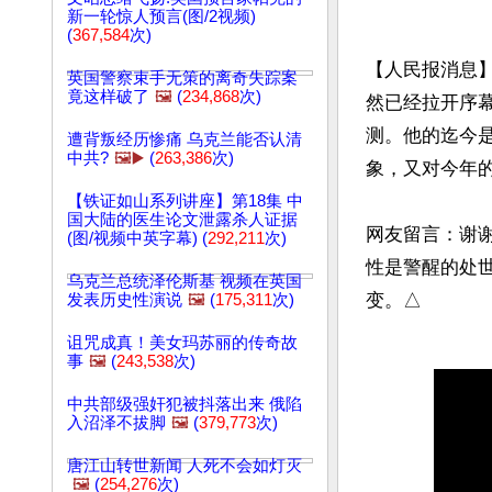
新一轮惊人预言(图/2视频)
(
367,584
次)
【人民报消息】
英国警察束手无策的离奇失踪案
竟这样破了
🖼️
(
234,868
次)
然已经拉开序
测。他的迄今
遭背叛经历惨痛 乌克兰能否认清
中共?
🖼️▶️
(
263,386
次)
象，又对今年的
【铁证如山系列讲座】第18集 中
国大陆的医生论文泄露杀人证据
网友留言：谢
(图/视频中英字幕) (
292,211
次)
性是警醒的处
乌克兰总统泽伦斯基 视频在英国
发表历史性演说
🖼️
(
175,311
次)
诅咒成真！美女玛苏丽的传奇故
事
🖼️
(
243,538
次)
中共部级强奸犯被抖落出来 俄陷
入沼泽不拔脚
🖼️
(
379,773
次)
唐江山转世新闻 人死不会如灯灭
🖼️
(
254,276
次)