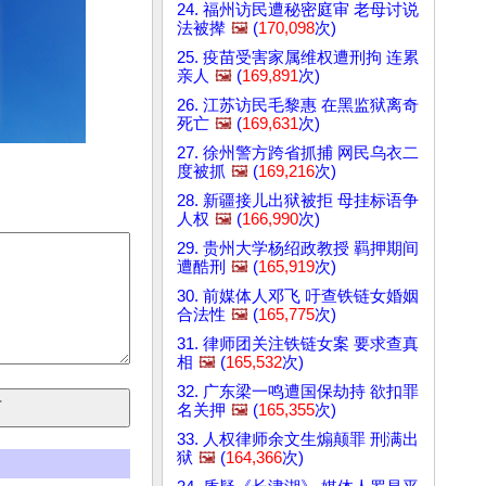
24. 福州访民遭秘密庭审 老母讨说
法被撵
🖼️
(
170,098
次)
25. 疫苗受害家属维权遭刑拘 连累
亲人
🖼️
(
169,891
次)
26. 江苏访民毛黎惠 在黑监狱离奇
死亡
🖼️
(
169,631
次)
27. 徐州警方跨省抓捕 网民乌衣二
度被抓
🖼️
(
169,216
次)
28. 新疆接儿出狱被拒 母挂标语争
人权
🖼️
(
166,990
次)
29. 贵州大学杨绍政教授 羁押期间
遭酷刑
🖼️
(
165,919
次)
30. 前媒体人邓飞 吁查铁链女婚姻
合法性
🖼️
(
165,775
次)
31. 律师团关注铁链女案 要求查真
相
🖼️
(
165,532
次)
32. 广东梁一鸣遭国保劫持 欲扣罪
名关押
🖼️
(
165,355
次)
33. 人权律师余文生煽颠罪 刑满出
狱
🖼️
(
164,366
次)