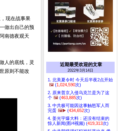
兰，现在战事果
一做出自己的预
阿南德夜观天
做人的底线，灵
近期最受欢迎的文章
2022年3月14日
世原则不能改
1. 北美夏令时 今天后半夜2点开始
🖼️
(
1,024,590
次)
2. 原来普京入侵乌克兰是为了这
个
🖼️
(
463,885
次)
3. 中共极可能因这事触怒军人而
完蛋
🖼️▶️
(
434,652
次)
4. 姜光宇爆大料：还没有结束的
惊人新闻(图/4视频) (
419,313
次)