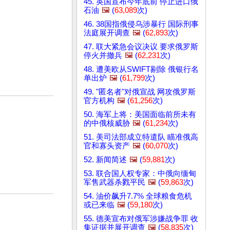
45. 英国宣布今年底前 停止进口俄
石油
🖼️
(
63,089
次)
46. 38国指俄侵乌涉暴行 国际刑事
法庭展开调查
🖼️
(
62,893
次)
47. 联大紧急会议决议 要求俄罗斯
停火并撤兵
🖼️
(
62,231
次)
48. 遭美欧从SWIFT剔除 俄银行名
单出炉
🖼️
(
61,799
次)
49. "匿名者"对俄宣战 网攻俄罗斯
官方机构
🖼️
(
61,256
次)
50. 海军上将：美国面临前所未有
的中俄核威胁
🖼️
(
61,234
次)
51. 美司法部成立特遣队 瞄准俄高
官和寡头资产
🖼️
(
60,070
次)
52. 新闻简述
🖼️
(
59,881
次)
53. 联合国人权专家：中俄向缅甸
军售武器杀戮平民
🖼️
(
59,863
次)
54. 油价飙升7.7% 全球粮食危机
或已来临
🖼️
(
59,180
次)
55. 德美宣布对俄军涉嫌战争罪 收
集证据并展开调查
🖼️
(
58,835
次)