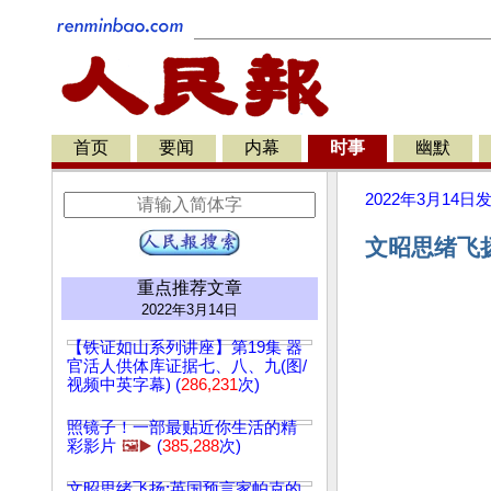
首页
要闻
内幕
时事
幽默
2022年3月14日
文昭思绪飞扬
重点推荐文章
2022年3月14日
【铁证如山系列讲座】第19集 器
官活人供体库证据七、八、九(图/
视频中英字幕) (
286,231
次)
照镜子！一部最贴近你生活的精
彩影片
🖼️▶️
(
385,288
次)
文昭思绪飞扬:英国预言家帕克的