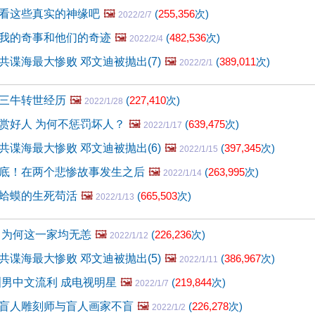
看这些真实的神缘吧
🖼️
(
255,356
次)
2022/2/7
我的奇事和他们的奇迹
🖼️
(
482,536
次)
2022/2/4
共谍海最大惨败 邓文迪被抛出(7)
🖼️
(
389,011
次)
2022/2/1
三牛转世经历
🖼️
(
227,410
次)
2022/1/28
赏好人 为何不惩罚坏人？
🖼️
(
639,475
次)
2022/1/17
共谍海最大惨败 邓文迪被抛出(6)
🖼️
(
397,345
次)
2022/1/15
底！在两个悲惨故事发生之后
🖼️
(
263,995
次)
2022/1/14
蛤蟆的生死苟活
🖼️
(
665,503
次)
2022/1/13
 为何这一家均无恙
🖼️
(
226,236
次)
2022/1/12
共谍海最大惨败 邓文迪被抛出(5)
🖼️
(
386,967
次)
2022/1/11
洲男中文流利 成电视明星
🖼️
(
219,844
次)
2022/1/7
盲人雕刻师与盲人画家不盲
🖼️
(
226,278
次)
2022/1/2