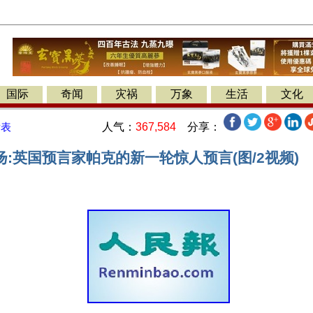
国际
奇闻
灾祸
万象
生活
文化
人气：
367,584
分享：
发表
:英国预言家帕克的新一轮惊人预言(图/2视频)