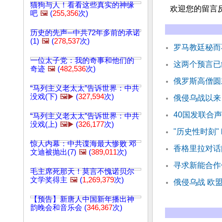
猫狗与人！看看这些真实的神缘
欢迎您的留言
吧
🖼️
(
255,356
次)
历史的先声─中共72年多前的承诺
(1)
🖼️
(
278,537
次)
罗马教廷秘而
一位太子党：我的奇事和他们的
这两个预言已
奇迹
🖼️
(
482,536
次)
俄罗斯高僧圆
“马列主义老太太”告诉世界：中共
没戏(下)
🖼️▶️
(
327,594
次)
俄侵乌战以来
40国发联合
“马列主义老太太”告诉世界：中共
没戏(上)
🖼️▶️
(
326,177
次)
"历史性时刻
惊人内幕：中共谍海最大惨败 邓
香格里拉对话
文迪被抛出(7)
🖼️
(
389,011
次)
寻求新能合作
毛主席死那天！莫言不愧诺贝尔
文学奖得主
🖼️
(
1,269,379
次)
俄侵乌战 欧
【预告】新唐人中国新年播出神
韵晚会和音乐会 (
346,367
次)