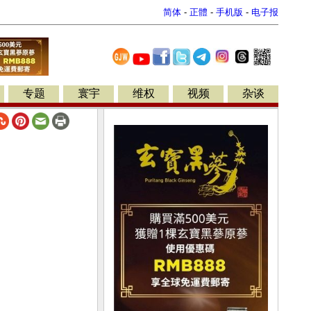
简体
-
正體
-
手机版
-
电子报
专题
寰宇
维权
视频
杂谈