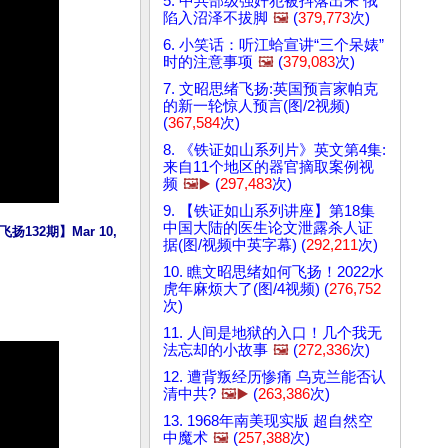
5. 中共部级强奸犯被抖落出来 俄
陷入沼泽不拔脚
🖼️
(
379,773
次)
6. 小笑话：听江蛤宣讲“三个呆婊”
时的注意事项
🖼️
(
379,083
次)
7. 文昭思绪飞扬:英国预言家帕克
的新一轮惊人预言(图/2视频)
(
367,584
次)
8. 《铁证如山系列片》英文第4集:
来自11个地区的器官摘取案例视
频
🖼️▶️
(
297,483
次)
9. 【铁证如山系列讲座】第18集
中国大陆的医生论文泄露杀人证
2期】Mar 10, 
据(图/视频中英字幕) (
292,211
次)
10. 瞧文昭思绪如何飞扬！2022水
虎年麻烦大了(图/4视频) (
276,752
次)
11. 人间是地狱的入口！几个我无
法忘却的小故事
🖼️
(
272,336
次)
12. 遭背叛经历惨痛 乌克兰能否认
清中共?
🖼️▶️
(
263,386
次)
13. 1968年南美现实版 超自然空
中魔术
🖼️
(
257,388
次)