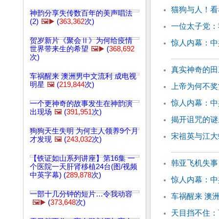
猫狗与人！看
神韵分享失传数百年的美声唱法
(2)
🖼️▶️
(
363,362
次)
一位太子党：
贺岁新片《聚会Ⅱ》为何给疫情
惊人内幕：中
世界带来生的希望
🖼️▶️
(
368,692
次)
真实神奇的田
车祸醒来 澳洲男中文流利 成电视
明星
🖼️
(
219,844
次)
上帝为何不奖
惊人内幕：中
一个更神奇的故事发生在神韵演
出现场
🖼️
(
391,951
次)
揭开诅咒的谜
狗狗天生失明 为何主人领养9个月
宋祖英与江大
才发现
🖼️
(
243,032
次)
【铁证如山系列讲座】第16集 一
韩亚飞机失事
个医院一天肝肾移植24台(图/视频
中英字幕) (
289,878
次)
惊人内幕：中
一部十几分钟的短片…令我动容
车祸醒来 澳
🖼️▶️
(
373,648
次)
天目挡不住：