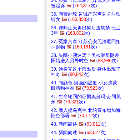
34. 质疑《长津湖》 媒体人罗昌平
被起诉
🖼️
(
164,317
次)
35. 闽警赴琼 告诫严兴声勿关注铁
链女
🖼️
(
163,898
次)
36. 律师江天勇出狱后遭软禁 已近
3年
🖼️
(
163,802
次)
37. 冤案荒唐 江苏公安无法返回扣
押财物
🖼️
(
163,191
次)
38. 失踪扑朔迷离？美核潜艇阴差
阳错进入另外时空
🖼️
(
83,986
次)
39. 她看完这个演出后 身体出现了
神奇
🖼️
(
80,843
次)
40. 闻颜色 摸画的温度 小女孩蒙
眼猜物神准
🖼️
(
79,923
次)
41. 生命轮回的证据奥努玛-苏阿英
永
🖼️
(
78,321
次)
42. 俄入侵乌克兰 北约宣布增加海
陆空部署
🖼️
(
70,172
次)
43. 新闻简述
🖼️
(
63,811
次)
44. 新闻简述
🖼️
(
63,627
次)