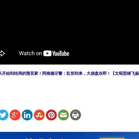
开始到结局的预言家！阿南德示警：乱世到来，大崩盘在即！【文昭思绪飞扬130期】
ww.renminbao.com/rmb/articles/2022/3/15/74008.html