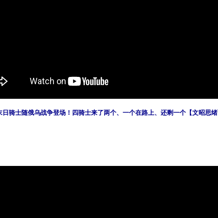
日骑士随俄乌战争登场！四骑士来了两个、一个在路上、还剩一个【文昭思绪飞扬13