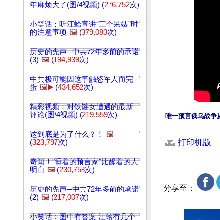
年麻烦大了(图/4视频) (
276,752
次)
小笑话：听江蛤宣讲“三个呆婊”时
的注意事项
🖼️
(
379,083
次)
历史的先声─中共72年多前的承诺
(3)
🖼️
(
194,939
次)
中共极可能因这事触怒军人而完
蛋
🖼️▶️
(
434,652
次)
精彩视频：对铁链女遭遇的最新
评论(图/4视频) (
219,559
次)
唯一预言俄乌战争从
文章网址: http://w
这到底是为了什么？！
🖼️
打印机版
(
323,797
次)
奇闻！"睡着的预言家"比醒着的人
明白
🖼️
(
230,758
次)
分享至：
历史的先声─中共72年多前的承诺
(2)
🖼️
(
217,007
次)
小笑话：图中有答案 江蛤有几个