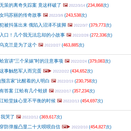
无策的离奇失踪案 竟这样破了
🖼️
(
234,868
次)
2022/3/14
女玛苏丽的传奇故事
🖼️
(
243,538
次)
2022/3/9
犯被抖落出来 俄陷入沼泽不拔脚
🖼️
(
379,773
次)
2022/3/7
入口！几个我无法忘却的小故事
🖼️
(
272,336
次)
2022/2/28
乌克兰是为了这个
🖼️
(
463,885
次)
2022/2/27
蛤宣讲“三个呆婊”时的注意事项
🖼️
(
379,083
次)
2022/2/24
这事触怒军人而完蛋
🖼️▶️
(
434,652
次)
2022/2/22
的预言家"比醒着的人明白
🖼️
(
230,758
次)
2022/2/19
有答案 江蛤有几个蛙姘
🖼️
(
357,234
次)
2022/2/17
江蛤堂妹心里不平衡的时候
🖼️
(
454,697
次)
2022/2/13
 我哭了
🖼️
(
369,617
次)
2022/2/12
穿防弹服凸显二十大呗呗自信
🖼️▶️
(
454,827
次)
2022/2/10