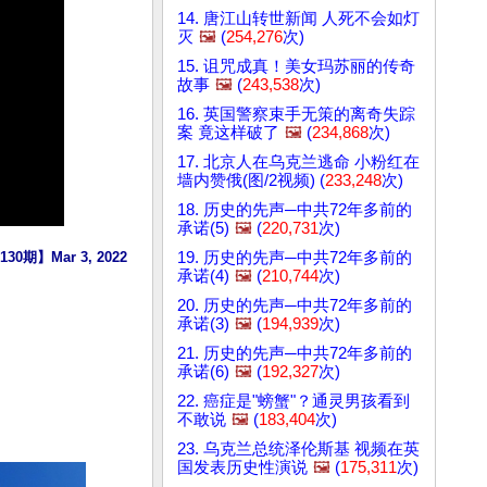
14. 唐江山转世新闻 人死不会如灯
灭
🖼️
(
254,276
次)
15. 诅咒成真！美女玛苏丽的传奇
故事
🖼️
(
243,538
次)
16. 英国警察束手无策的离奇失踪
案 竟这样破了
🖼️
(
234,868
次)
17. 北京人在乌克兰逃命 小粉红在
墙内赞俄(图/2视频) (
233,248
次)
18. 历史的先声─中共72年多前的
承诺(5)
🖼️
(
220,731
次)
19. 历史的先声─中共72年多前的
Mar 3, 2022
承诺(4)
🖼️
(
210,744
次)
20. 历史的先声─中共72年多前的
承诺(3)
🖼️
(
194,939
次)
21. 历史的先声─中共72年多前的
承诺(6)
🖼️
(
192,327
次)
22. 癌症是"螃蟹"？通灵男孩看到
不敢说
🖼️
(
183,404
次)
23. 乌克兰总统泽伦斯基 视频在英
国发表历史性演说
🖼️
(
175,311
次)