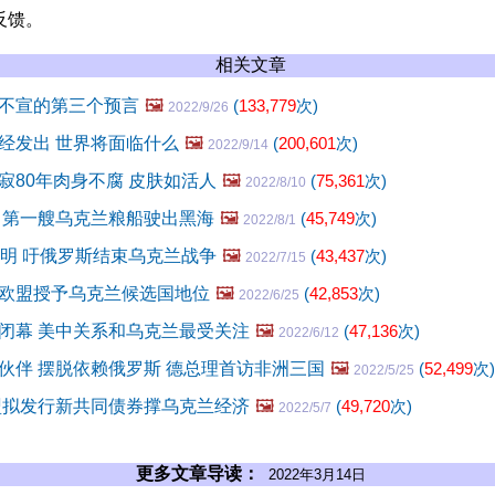
反馈。
相关文章
不宣的第三个预言
🖼️
(
133,779
次)
2022/9/26
经发出 世界将面临什么
🖼️
(
200,601
次)
2022/9/14
寂80年肉身不腐 皮肤如活人
🖼️
(
75,361
次)
2022/8/10
 第一艘乌克兰粮船驶出黑海
🖼️
(
45,749
次)
2022/8/1
声明 吁俄罗斯结束乌克兰战争
🖼️
(
43,437
次)
2022/7/15
" 欧盟授予乌克兰候选国地位
🖼️
(
42,853
次)
2022/6/25
闭幕 美中关系和乌克兰最受关注
🖼️
(
47,136
次)
2022/6/12
伙伴 摆脱依赖俄罗斯 德总理首访非洲三国
🖼️
(
52,499
次)
2022/5/25
盟拟发行新共同债券撑乌克兰经济
🖼️
(
49,720
次)
2022/5/7
更多文章导读：
2022年3月14日