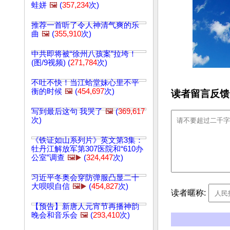
蛙姘
🖼️
(
357,234
次)
推荐一首听了令人神清气爽的乐
曲
🖼️
(
355,910
次)
中共即将被“徐州八孩案”拉垮！
(图/9视频) (
271,784
次)
不吐不快！当江蛤堂妹心里不平
衡的时候
🖼️
(
454,697
次)
读者留言反馈
写到最后这句 我哭了
🖼️
(
369,617
次)
《铁证如山系列片》英文第3集：
牡丹江解放军第307医院和“610办
公室”调查
🖼️▶️
(
324,447
次)
习近平冬奥会穿防弹服凸显二十
大呗呗自信
🖼️▶️
(
454,827
次)
读者暱称:
【预告】新唐人元宵节再播神韵
晚会和音乐会
🖼️
(
293,410
次)