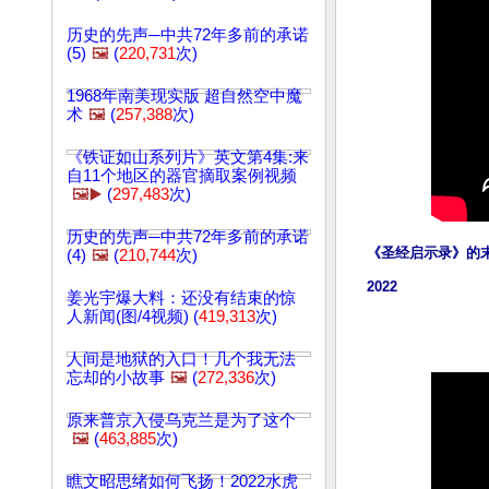
历史的先声─中共72年多前的承诺
(5)
🖼️
(
220,731
次)
1968年南美现实版 超自然空中魔
术
🖼️
(
257,388
次)
《铁证如山系列片》英文第4集:来
自11个地区的器官摘取案例视频
🖼️▶️
(
297,483
次)
历史的先声─中共72年多前的承诺
《圣经启示录》的末
(4)
🖼️
(
210,744
次)
2022
姜光宇爆大料：还没有结束的惊
人新闻(图/4视频) (
419,313
次)
人间是地狱的入口！几个我无法
忘却的小故事
🖼️
(
272,336
次)
原来普京入侵乌克兰是为了这个
🖼️
(
463,885
次)
瞧文昭思绪如何飞扬！2022水虎