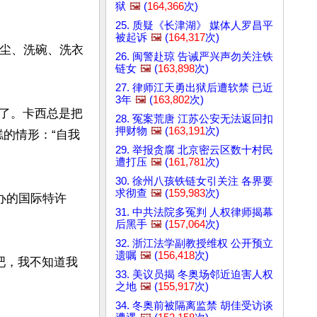
狱
🖼️
(
164,366
次)
25. 质疑《长津湖》 媒体人罗昌平
被起诉
🖼️
(
164,317
次)
吸尘、洗碗、洗衣
26. 闽警赴琼 告诫严兴声勿关注铁
链女
🖼️
(
163,898
次)
27. 律师江天勇出狱后遭软禁 已近
3年
🖼️
(
163,802
次)
了。卡西总是把
28. 冤案荒唐 江苏公安无法返回扣
押财物
🖼️
(
163,191
次)
糕的情形：“自我
29. 举报贪腐 北京密云区数十村民
遭打压
🖼️
(
161,781
次)
30. 徐州八孩铁链女引关注 各界要
求彻查
🖼️
(
159,983
次)
国举办的国际特许
31. 中共法院多冤判 人权律师揭幕
后黑手
🖼️
(
157,064
次)
32. 浙江法学副教授维权 公开预立
遗嘱
🖼️
(
156,418
次)
吧，我不知道我
33. 美议员揭 冬奥场邻近迫害人权
之地
🖼️
(
155,917
次)
34. 冬奥前被隔离监禁 胡佳受访谈