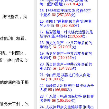
垮！(图/9视频) (
271,784
次)
15. 1968年南美现实版 超自然空
中魔术
🖼️
(
257,388
次)
，我很坚强，我
16. 奇闻！"睡着的预言家"比醒着
的人明白
🖼️
(
230,758
次)
17. 精彩视频：对铁链女遭遇的最
新评论(图/4视频) (
219,559
次)
对他刮目相看。

18. 历史的先声─中共72年多前的
承诺(2)
🖼️
(
217,007
次)
情。”卡西说，
19. 历史的先声─中共72年多前的
承诺(4)
🖼️
(
210,744
次)
们看，他们通常会
20. 历史的先声─中共72年多前的
承诺(3)
🖼️
(
194,939
次)
21. 命由己定 福祸之门惟人自选
🖼️
(
191,803
次)
其他健康的孩子那
22. 新疆接儿出狱被拒 母挂标语争
人权
🖼️
(
166,990
次)
23. 广东梁一鸣遭国保劫持 欲扣罪
名关押
🖼️
(
165,355
次)
做弊大于利，他
24. 人权律师余文生煽颠罪 刑满出