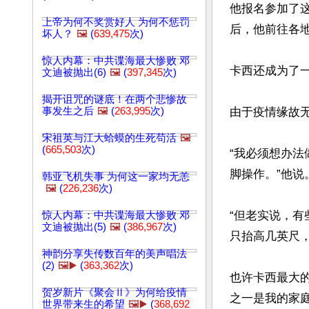
他报名参加了
上帝为何不奖赏好人 为何不惩罚
后，他前往各地
坏人？
🖼️
(
639,475
次)
惊人内幕：中共谍海最大惨败 邓
卡西还成为了一
文迪被抛出(6)
🖼️
(
397,345
次)
揭开诅咒的谜底！在两个悲惨故
事发生之后
🖼️
(
263,995
次)
由于疫情缘故
宋祖英与江大蛤蟆的生死苟活
🖼️
(
665,503
次)
“我必须想办
脚操作。”他说。
韩亚飞机失事 为何这一家均无恙
🖼️
(
226,236
次)
“但老实说，
惊人内幕：中共谍海最大惨败 邓
文迪被抛出(5)
🖼️
(
386,967
次)
只抬高几英尺，
神韵分享失传数百年的美声唱法
(2)
🖼️▶️
(
363,362
次)
也许卡西最大
贺岁新片《聚会Ⅱ》为何给疫情
之一是我的家
世界带来生的希望
🖼️▶️
(
368,692