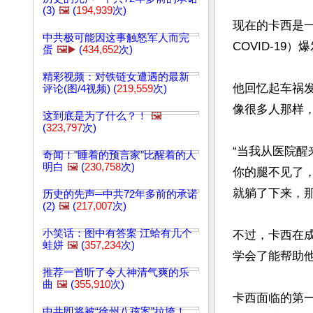
(3)
🖼️
(
194,939
次)
现在的卡西是
中共极可能因这事触怒军人而完
COVID-1
蛋
🖼️▶️
(
434,652
次)
精彩视频：对铁链女遭遇的最新
他回忆起车祸
评论(图/4视频) (
219,559
次)
像很多人那样，
这到底是为了什么？！
🖼️
(
323,797
次)
“当我从医院醒
奇闻！"睡着的预言家"比醒着的人
明白
🖼️
(
230,758
次)
你的腿不见了，
就躺了下来，那
历史的先声─中共72年多前的承诺
(2)
🖼️
(
217,007
次)
小笑话：图中有答案 江蛤有几个
不过，卡西在
蛙姘
🖼️
(
357,234
次)
学会了能帮助他
推荐一首听了令人神清气爽的乐
曲
🖼️
(
355,910
次)
卡西面临的第
中共即将被“徐州八孩案”拉垮！