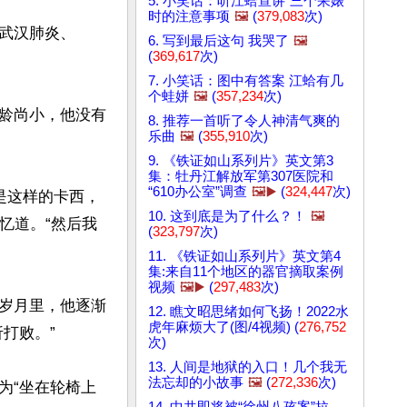
5. 小笑话：听江蛤宣讲“三个呆婊”
时的注意事项
🖼️
(
379,083
次)
武汉肺炎、
6. 写到最后这句 我哭了
🖼️
(
369,617
次)
7. 小笑话：图中有答案 江蛤有几
个蛙姘
🖼️
(
357,234
次)
龄尚小，他没有
8. 推荐一首听了令人神清气爽的
乐曲
🖼️
(
355,910
次)
9. 《铁证如山系列片》英文第3
集：牡丹江解放军第307医院和
“610办公室”调查
🖼️▶️
(
324,447
次)
是这样的卡西，
10. 这到底是为了什么？！
🖼️
忆道。“然后我
(
323,797
次)
11. 《铁证如山系列片》英文第4
集:来自11个地区的器官摘取案例
视频
🖼️▶️
(
297,483
次)
岁月里，他逐渐
12. 瞧文昭思绪如何飞扬！2022水
虎年麻烦大了(图/4视频) (
276,752
败。”

次)
13. 人间是地狱的入口！几个我无
法忘却的小故事
🖼️
(
272,336
次)
为“坐在轮椅上
14. 中共即将被“徐州八孩案”拉