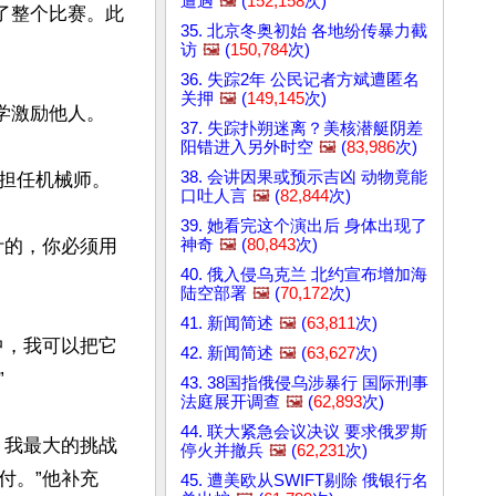
遭遇
🖼️
(
152,158
次)
了整个比赛。此
35. 北京冬奥初始 各地纷传暴力截
访
🖼️
(
150,784
次)
36. 失踪2年 公民记者方斌遭匿名
关押
🖼️
(
149,145
次)
激励他人。

37. 失踪扑朔迷离？美核潜艇阴差
阳错进入另外时空
🖼️
(
83,986
次)
38. 会讲因果或预示吉凶 动物竟能
担任机械师。

口吐人言
🖼️
(
82,844
次)
39. 她看完这个演出后 身体出现了
神奇
🖼️
(
80,843
次)
计的，你必须用
40. 俄入侵乌克兰 北约宣布增加海
陆空部署
🖼️
(
70,172
次)
41. 新闻简述
🖼️
(
63,811
次)
中，我可以把它
42. 新闻简述
🖼️
(
63,627
次)


43. 38国指俄侵乌涉暴行 国际刑事
法庭展开调查
🖼️
(
62,893
次)
44. 联大紧急会议决议 要求俄罗斯
，我最大的挑战
停火并撤兵
🖼️
(
62,231
次)
付。”他补充
45. 遭美欧从SWIFT剔除 俄银行名