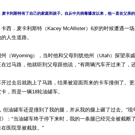
西．麦卡利斯特（Kacey McAllister）6岁的时候遭遇
的人生道路。

州（Wyoming），当时他和父母到犹他州（Utah）探望亲
在过马路，他就听到父母跟他说，“有两辆汽车开过来了，还有
车开过去后就跑上了马路，结果被迎面而来的卡车撞倒了。更
卡，而是一辆18轮油罐车。

，但油罐车还是撞到了我的腿，并从我的腿上碾了过去。”现
报》：“当油罐车终于停下来时，我的一条腿已经完全被截断
在医院里被截肢。”
