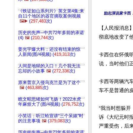
《铁证如山系列片》英文第4集:来
自11个地区的器官摘取案例视频
🖼️▶️
(
297,483
次)
【人民报消息】卡
历史的先声─中共72年多前的承诺
彻底地改变了他
(4)
🖼️
(
210,744
次)
姜光宇爆大料：还没有结束的惊
人新闻(图/4视频) (
419,313
次)
卡西住在怀俄明
说，当时他们正
人间是地狱的入口！几个我无法
忘却的小故事
🖼️
(
272,336
次)
卡西等两辆汽
原来普京入侵乌克兰是为了这个
🖼️
(
463,885
次)
车不是普通的皮
瞧文昭思绪如何飞扬！2022水虎
年麻烦大了(图/4视频) (
276,752
次)
“我当时想躲开
小笑话：听江蛤宣讲“三个呆婊”时
诉《大纪元时
的注意事项
🖼️
(
379,083
次)
严重受伤，后来
历史的先声─中共72年多前的承诺