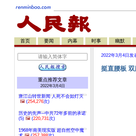
首页
要闻
内幕
时事
幽默
2022年3月4日
发
挺直腰板 双
重点推荐文章
2022年3月4日
唐江山转世新闻 人死不会如灯灭
🖼️
(
254,276
次)
历史的先声─中共72年多前的承诺
(5)
🖼️
(
220,731
次)
1968年南美现实版 超自然空中魔
术
🖼️
(
257,388
次)