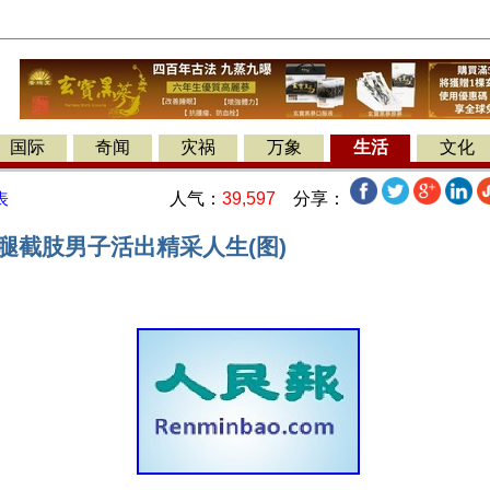
国际
奇闻
灾祸
万象
生活
文化
人气：
39,597
分享：
表
腿截肢男子活出精采人生(图)