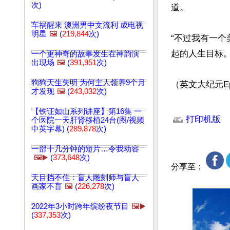
次)
道。

车祸醒来 澳洲男中文流利 成电视
明星
🖼️
(
219,844
次)
“不过我有一
起的人生目标。”
一个更神奇的故事发生在神韵演
出现场
🖼️
(
391,951
次)
狗狗天生失明 为何主人领养9个月
（英文大纪元Epoc
才发现
🖼️
(
243,032
次)
文章网址: http://w
【铁证如山系列讲座】第16集 一
打印机版
个医院一天肝肾移植24台(图/视频
中英字幕) (
289,878
次)
一部十几分钟的短片…令我动容
🖼️▶️
(
373,648
次)
分享至：
天目挡不住：盲人雕刻师与盲人
画家不盲
🖼️
(
226,278
次)
2022年3小时跨年缤纷夜节目
🖼️▶️
(
337,353
次)