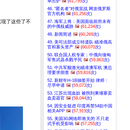
单出炉
🖼️
(
61,799
次)
46. "匿名者"对俄宣战 网攻俄罗斯
官方机构
🖼️
(
61,256
次)
实现了这些了不
47. 海军上将：美国面临前所未有
的中俄核威胁
🖼️
(
61,234
次)
48. 新闻简述
🖼️
(
60,269
次)
49. 美司法部成立特遣队 瞄准俄高
官和寡头资产
🖼️
(
60,070
次)
50. 联合国人权专家：中俄向缅甸
军售武器杀戮平民
🖼️
(
59,863
次)
51. 中共军舰激光瞄准澳军机 澳总
理要求彻查
🖼️
(
59,816
次)
52. 新财年H-1B抽签开始 律师：
尽早申请
🖼️
(
59,073
次)
53. 江苏出现血奴 被拐到柬埔寨卖
血卖器官
🖼️
(
58,044
次)
54. 因安全疑虑 印度再禁54款中国
相关APP
🖼️
(
57,919
次)
55. 美国3G网络即将关闭 不只老
式手机受影响
🖼️
(
57,255
次)