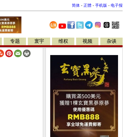
简体
-
正體
-
手机版
-
电子报
专题
寰宇
维权
视频
杂谈