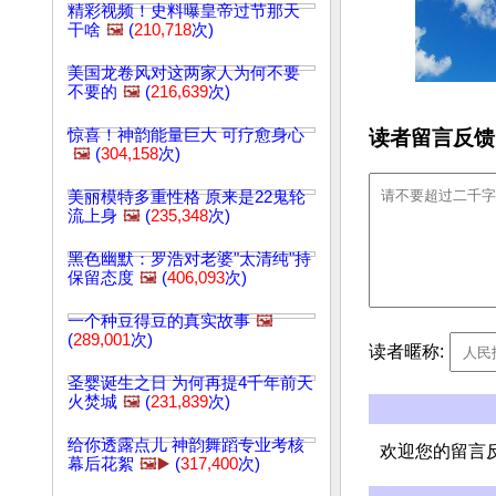
精彩视频！史料曝皇帝过节那天
干啥
🖼️
(
210,718
次)
美国龙卷风对这两家人为何不要
不要的
🖼️
(
216,639
次)
读者留言反馈
惊喜！神韵能量巨大 可疗愈身心
🖼️
(
304,158
次)
美丽模特多重性格 原来是22鬼轮
流上身
🖼️
(
235,348
次)
黑色幽默：罗浩对老婆"太清纯"持
保留态度
🖼️
(
406,093
次)
一个种豆得豆的真实故事
🖼️
(
289,001
次)
读者暱称:
圣婴诞生之日 为何再提4千年前天
火焚城
🖼️
(
231,839
次)
给你透露点儿 神韵舞蹈专业考核
欢迎您的留言
幕后花絮
🖼️▶️
(
317,400
次)