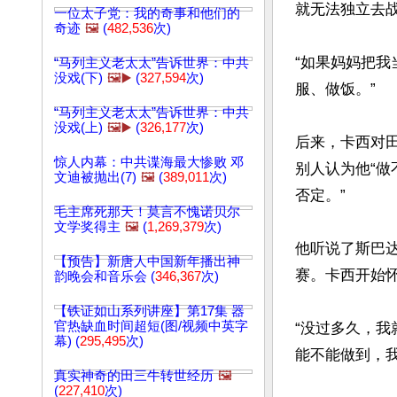
就无法独立去战
一位太子党：我的奇事和他们的
奇迹
🖼️
(
482,536
次)
“如果妈妈把我
“马列主义老太太”告诉世界：中共
没戏(下)
🖼️▶️
(
327,594
次)
服、做饭。”

“马列主义老太太”告诉世界：中共
没戏(上)
🖼️▶️
(
326,177
次)
后来，卡西对
惊人内幕：中共谍海最大惨败 邓
别人认为他“做
文迪被抛出(7)
🖼️
(
389,011
次)
否定。”

毛主席死那天！莫言不愧诺贝尔
文学奖得主
🖼️
(
1,269,379
次)
他听说了斯巴达障
【预告】新唐人中国新年播出神
赛。卡西开始怀
韵晚会和音乐会 (
346,367
次)
【铁证如山系列讲座】第17集 器
官热缺血时间超短(图/视频中英字
“没过多久，我
幕) (
295,495
次)
能不能做到，我
真实神奇的田三牛转世经历
🖼️
(
227,410
次)