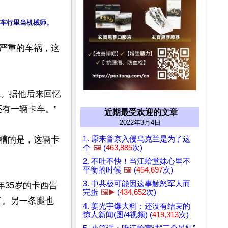
一场严重的车祸，这
戚。据他后来回忆
一辆卡车。”

近期最受欢迎的文章
2022年3月4日
1. 原来普京入侵乌克兰是为了这
糟的是，这辆卡
个
🖼️
(
463,885
次)
2. 不吐不快！当江蛤堂妹心里不
平衡的时候
🖼️
(
454,697
次)
3. 中共极可能因这事触怒军人而
年35岁的卡西告
完蛋
🖼️▶️
(
434,652
次)
了。另一条腿也
4. 姜光宇爆大料：还没有结束的
惊人新闻(图/4视频) (
419,313
次)