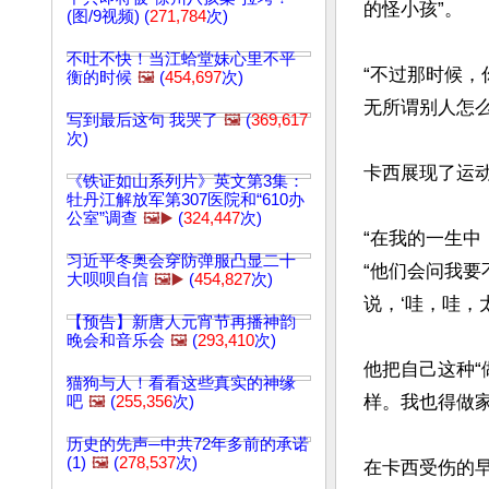
的怪小孩”。

(图/9视频) (
271,784
次)
不吐不快！当江蛤堂妹心里不平
“不过那时候，
衡的时候
🖼️
(
454,697
次)
无所谓别人怎么
写到最后这句 我哭了
🖼️
(
369,617
次)
卡西展现了运
《铁证如山系列片》英文第3集：
牡丹江解放军第307医院和“610办
公室”调查
🖼️▶️
(
324,447
次)
“在我的一生
习近平冬奥会穿防弹服凸显二十
“他们会问我要
大呗呗自信
🖼️▶️
(
454,827
次)
说，‘哇，哇，
【预告】新唐人元宵节再播神韵
晚会和音乐会
🖼️
(
293,410
次)
他把自己这种“
猫狗与人！看看这些真实的神缘
样。我也得做家
吧
🖼️
(
255,356
次)
历史的先声─中共72年多前的承诺
(1)
🖼️
(
278,537
次)
在卡西受伤的