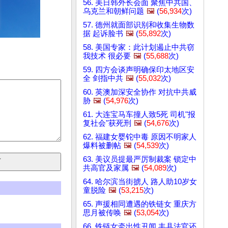
56. 美日韩外长会面 聚焦中共国、
乌克兰和朝鲜问题
🖼️
(
56,934
次)
57. 德州就面部识别和收集生物数
据 起诉脸书
🖼️
(
55,892
次)
58. 美国专家：此计划遏止中共窃
我技术 很必要
🖼️
(
55,688
次)
59. 四方会谈声明确保印太地区安
全 剑指中共
🖼️
(
55,032
次)
60. 英澳加深安全协作 对抗中共威
胁
🖼️
(
54,976
次)
61. 大连宝马车撞人致5死 司机"报
复社会"获死刑
🖼️
(
54,676
次)
62. 福建女婴铊中毒 原因不明家人
爆料被删帖
🖼️
(
54,539
次)
63. 美议员提最严厉制裁案 锁定中
共高官及家属
🖼️
(
54,089
次)
64. 哈尔滨当街掳人 路人助10岁女
童脱险
🖼️
(
53,215
次)
65. 声援相同遭遇的铁链女 重庆方
思月被传唤
🖼️
(
53,054
次)
66. 铁链女牵出性丑闻 丰县法官还