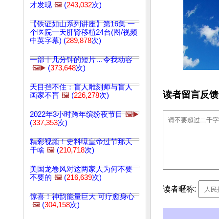
才发现
🖼️
(
243,032
次)
【铁证如山系列讲座】第16集 一
个医院一天肝肾移植24台(图/视频
中英字幕) (
289,878
次)
一部十几分钟的短片…令我动容
🖼️▶️
(
373,648
次)
天目挡不住：盲人雕刻师与盲人
读者留言反馈
画家不盲
🖼️
(
226,278
次)
2022年3小时跨年缤纷夜节目
🖼️▶️
(
337,353
次)
精彩视频！史料曝皇帝过节那天
干啥
🖼️
(
210,718
次)
美国龙卷风对这两家人为何不要
不要的
🖼️
(
216,639
次)
读者暱称:
惊喜！神韵能量巨大 可疗愈身心
🖼️
(
304,158
次)