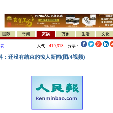
国际
奇闻
灾祸
万象
生活
文化
人气：
419,313
分享：
发表
：还没有结束的惊人新闻(图/4视频)