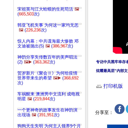
宋祖英与江大蛤蟆的生死苟活
🖼️
(
665,503
次)
韩亚飞机失事 为何这一家均无恙
🖼️
(
226,236
次)
惊人内幕：中共谍海最大惨败 邓
文迪被抛出(5)
🖼️
(
386,967
次)
神韵分享失传数百年的美声唱法
(2)
🖼️▶️
(
363,362
次)
专访中共黑牢幸存
炫耀最高层“内部文
贺岁新片《聚会Ⅱ》为何给疫情
世界带来生的希望
🖼️▶️
(
368,692
文章网址: http://w
次)
打印机版
车祸醒来 澳洲男中文流利 成电视
明星
🖼️
(
219,844
次)
一个更神奇的故事发生在神韵演
分享至：
出现场
🖼️
(
391,951
次)
狗狗天生失明 为何主人领养9个月