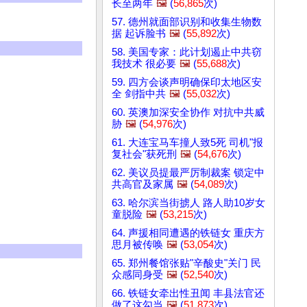
长至两年
🖼️
(
56,865
次)
57. 德州就面部识别和收集生物数
据 起诉脸书
🖼️
(
55,892
次)
58. 美国专家：此计划遏止中共窃
我技术 很必要
🖼️
(
55,688
次)
59. 四方会谈声明确保印太地区安
全 剑指中共
🖼️
(
55,032
次)
60. 英澳加深安全协作 对抗中共威
胁
🖼️
(
54,976
次)
61. 大连宝马车撞人致5死 司机"报
复社会"获死刑
🖼️
(
54,676
次)
62. 美议员提最严厉制裁案 锁定中
共高官及家属
🖼️
(
54,089
次)
63. 哈尔滨当街掳人 路人助10岁女
童脱险
🖼️
(
53,215
次)
64. 声援相同遭遇的铁链女 重庆方
思月被传唤
🖼️
(
53,054
次)
65. 郑州餐馆张贴"辛酸史"关门 民
众感同身受
🖼️
(
52,540
次)
66. 铁链女牵出性丑闻 丰县法官还
做了这勾当
🖼️
(
51,873
次)