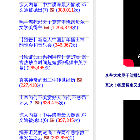
惊人内幕：中共谍海最大惨败 邓
文迪被抛出(7)
🖼️
(
389,011
次)
毛主席死那天！莫言不愧诺贝尔
文学奖得主
🖼️
(
1,269,379
次)
【预告】新唐人中国新年播出神
韵晚会和音乐会 (
346,367
次)
【铁证如山系列讲座】第17集 器
官热缺血时间超短(图/视频中英字
幕) (
295,495
次)
李莹太水灵干部排
真实神奇的田三牛转世经历
🖼️
(
227,410
次)
其次！答应普京又出
上帝为何不奖赏好人 为何不惩罚
坏人？
🖼️
(
639,475
次)
惊人内幕：中共谍海最大惨败 邓
文迪被抛出(6)
🖼️
(
397,345
次)
揭开诅咒的谜底！在两个悲惨故
事发生之后
🖼️
(
263,995
次)