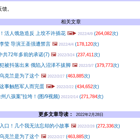
反馈。
相关文章
！活人饿急造反 上坟不许插花
🖼️▶️
(
264,082
次)
2022/4/9
李莹 导演王圣强遭禁言
🖼️
(
178,120
次)
2022/4/4
共72年多前的承诺(7)
🖼️
(
237,411
次)
2022/3/24
犯被抖落出来 俄陷入沼泽不拔脚
🖼️
(
379,773
次)
2022/3/7
乌克兰是为了这个
🖼️
(
463,885
次)
2022/2/27
这事触怒军人而完蛋
🖼️▶️
(
434,652
次)
2022/2/22
州八孩案”拉垮！(图/9视频)
(
271,784
次)
2022/2/14
更多文章导读：
2022年2月28日
入口！几个我无法忘却的小故事
🖼️
(
272,336
次)
2022/2/28
乌克兰是为了这个
🖼️
(
463,885
次)
2022/2/27