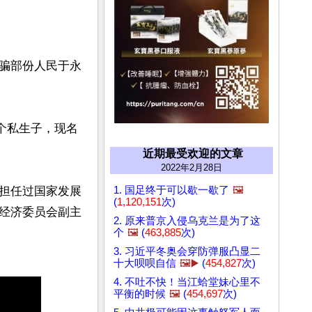
骗部份人民于永
个私生子，现名
近期最受欢迎的文章
2022年2月28日
1. 国足终于可以歇一歇了
🖼️
担任过国家发展
(
1,120,151
次)
经济委员会副主
2. 原来普京入侵乌克兰是为了这
个
🖼️
(
463,885
次)
3. 习近平冬奥会穿防弹服凸显二
十大呗呗自信
🖼️▶️
(
454,827
次)
4. 不吐不快！当江蛤堂妹心里不
平衡的时候
🖼️
(
454,697
次)