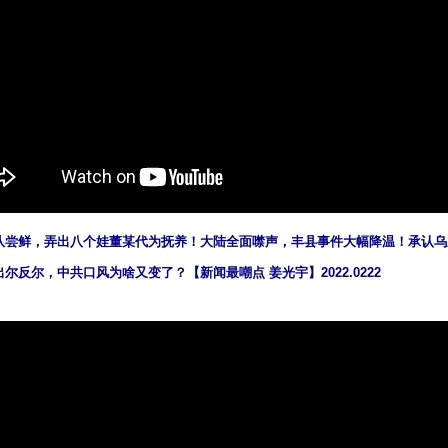
队尝鲜，弄出八个娃董某代为抚养！大陆全面噤声，丰县事件大幅降温！承认乌
尔反尔，中共口风为啥又变了？【新闻最嘲点 姜光宇】2022.0222