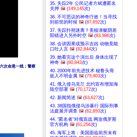
35. 失踪2年 公民记者方斌遭匿名
关押
🖼️
(
149,145
次)
36. 不可思议的神奇疗效！当寻找
到前世的时候
🖼️
(
87,692
次)
37. 失踪扑朔迷离？美核潜艇阴差
阳错进入另外时空
🖼️
(
83,986
次)
38. 会讲因果或预示吉凶 动物竟能
口吐人言
🖼️
(
82,844
次)
39. 她看完这个演出后 身体出现了
神奇
🖼️
(
80,843
次)
六次命悬一线；警察
40. 2000年前先进技术 秘鲁头骨
嵌入不明金属
🖼️
(
79,403
次)
41. 俄入侵乌克兰 北约宣布增加海
陆空部署
🖼️
(
70,172
次)
42. 新闻简述
🖼️
(
63,627
次)
43. 38国指俄侵乌涉暴行 国际刑事
法庭展开调查
🖼️
(
62,893
次)
44. "匿名者"对俄宣战 网攻俄罗斯
官方机构
🖼️
(
61,256
次)
45. 海军上将：美国面临前所未有