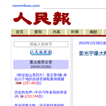
首页
要闻
内幕
时事
幽默
2022年2月28日
姜光宇爆大料
重点推荐文章
2022年2月28日
《铁证如山系列片》英文第4集:来
自11个地区的器官摘取案例视频
🖼️▶️
(
297,483
次)
历史的先声─中共72年多前的承诺
(4)
🖼️
(
210,744
次)
姜光宇爆大料：还没有结束的惊