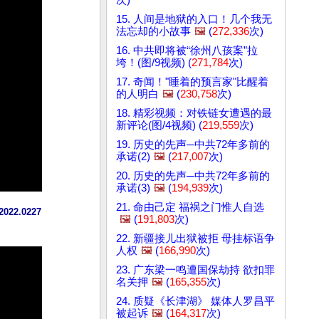
15. 人间是地狱的入口！几个我无
法忘却的小故事
🖼️
(
272,336
次)
16. 中共即将被“徐州八孩案”拉
垮！(图/9视频) (
271,784
次)
17. 奇闻！"睡着的预言家"比醒着
的人明白
🖼️
(
230,758
次)
18. 精彩视频：对铁链女遭遇的最
新评论(图/4视频) (
219,559
次)
19. 历史的先声─中共72年多前的
承诺(2)
🖼️
(
217,007
次)
20. 历史的先声─中共72年多前的
承诺(3)
🖼️
(
194,939
次)
21. 命由己定 福祸之门惟人自选
.0227
🖼️
(
191,803
次)
22. 新疆接儿出狱被拒 母挂标语争
人权
🖼️
(
166,990
次)
23. 广东梁一鸣遭国保劫持 欲扣罪
名关押
🖼️
(
165,355
次)
24. 质疑《长津湖》 媒体人罗昌平
被起诉
🖼️
(
164,317
次)