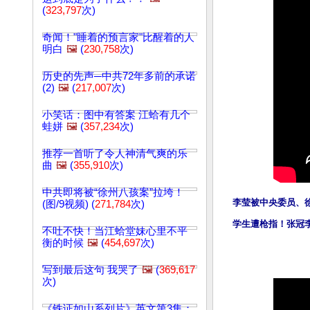
(
323,797
次)
奇闻！"睡着的预言家"比醒着的人
明白
🖼️
(
230,758
次)
历史的先声─中共72年多前的承诺
(2)
🖼️
(
217,007
次)
小笑话：图中有答案 江蛤有几个
蛙姘
🖼️
(
357,234
次)
推荐一首听了令人神清气爽的乐
曲
🖼️
(
355,910
次)
中共即将被“徐州八孩案”拉垮！
李莹被中央委员、
(图/9视频) (
271,784
次)
学生遭枪指！张冠李
不吐不快！当江蛤堂妹心里不平
衡的时候
🖼️
(
454,697
次)
写到最后这句 我哭了
🖼️
(
369,617
次)
《铁证如山系列片》英文第3集：