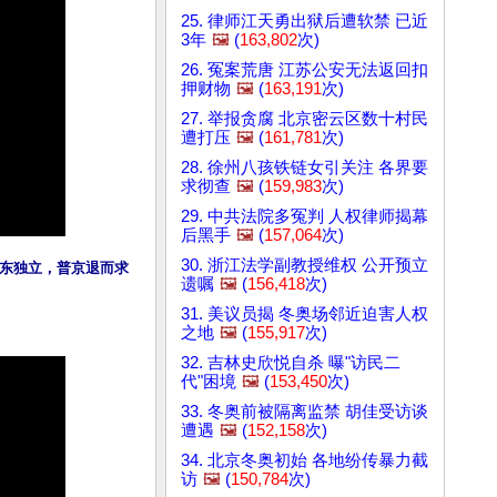
25. 律师江天勇出狱后遭软禁 已近
3年
🖼️
(
163,802
次)
26. 冤案荒唐 江苏公安无法返回扣
押财物
🖼️
(
163,191
次)
27. 举报贪腐 北京密云区数十村民
遭打压
🖼️
(
161,781
次)
28. 徐州八孩铁链女引关注 各界要
求彻查
🖼️
(
159,983
次)
29. 中共法院多冤判 人权律师揭幕
后黑手
🖼️
(
157,064
次)
30. 浙江法学副教授维权 公开预立
东独立，普京退而求
遗嘱
🖼️
(
156,418
次)
31. 美议员揭 冬奥场邻近迫害人权
之地
🖼️
(
155,917
次)
32. 吉林史欣悦自杀 曝"访民二
代"困境
🖼️
(
153,450
次)
33. 冬奥前被隔离监禁 胡佳受访谈
遭遇
🖼️
(
152,158
次)
34. 北京冬奥初始 各地纷传暴力截
访
🖼️
(
150,784
次)