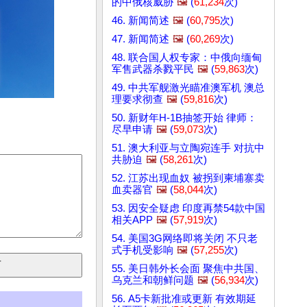
的中俄核威胁
🖼️
(
61,234
次)
46. 新闻简述
🖼️
(
60,795
次)
47. 新闻简述
🖼️
(
60,269
次)
48. 联合国人权专家：中俄向缅甸
军售武器杀戮平民
🖼️
(
59,863
次)
49. 中共军舰激光瞄准澳军机 澳总
理要求彻查
🖼️
(
59,816
次)
50. 新财年H-1B抽签开始 律师：
尽早申请
🖼️
(
59,073
次)
51. 澳大利亚与立陶宛连手 对抗中
共胁迫
🖼️
(
58,261
次)
52. 江苏出现血奴 被拐到柬埔寨卖
血卖器官
🖼️
(
58,044
次)
53. 因安全疑虑 印度再禁54款中国
相关APP
🖼️
(
57,919
次)
54. 美国3G网络即将关闭 不只老
式手机受影响
🖼️
(
57,255
次)
55. 美日韩外长会面 聚焦中共国、
乌克兰和朝鲜问题
🖼️
(
56,934
次)
56. A5卡新批准或更新 有效期延