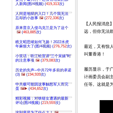
人新闻(图/4视频) (
419,313
次)
人间是地狱的入口！几个我无法
忘却的小故事
🖼️
(
272,336
次)
【人民报消息
原来普京入侵乌克兰是为了这个
远，但你无法欺
🖼️
(
463,885
次)
瞧文昭思绪如何飞扬！2022水虎
年麻烦大了(图/4视频) (
276,752
次)
最近，又有惊
叫董香港！

小笑话：听江蛤宣讲“三个呆婊”时
的注意事项
🖼️
(
379,083
次)
履历显示，于
历史的先声─中共72年多前的承诺
(3)
🖼️
(
194,939
次)
计画委员会副
任等。这就是为
中共极可能因这事触怒军人而完
蛋
🖼️▶️
(
434,652
次)
精彩视频：对铁链女遭遇的最新
评论(图/4视频) (
219,559
次)
这到底是为了什么？！
🖼️