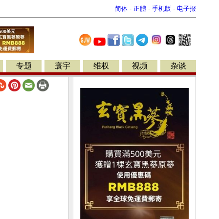
简体
-
正體
-
手机版
-
电子报
专题
寰宇
维权
视频
杂谈