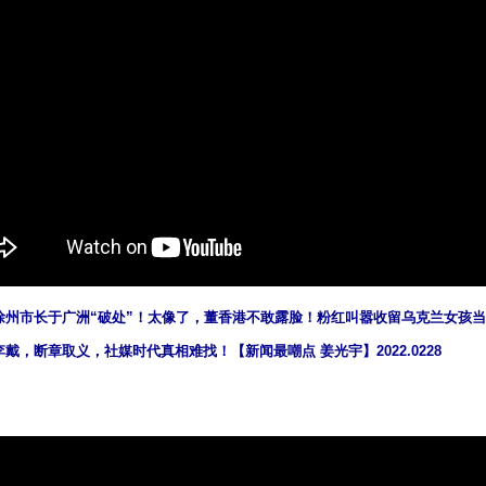
徐州市长于广洲“破处”！太像了，董香港不敢露脸！粉红叫嚣收留乌克兰女孩
戴，断章取义，社媒时代真相难找！【新闻最嘲点 姜光宇】2022.0228