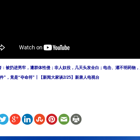
者：被扔进男牢，遭群体性侵；非人奴役，几天头发全白；电击、灌不明药物，
件”，竟是“夺命符”┃【新闻大家谈2/25】新唐人电视台
ww.renminbao.com/rmb/articles/2022/3/1/73956.html