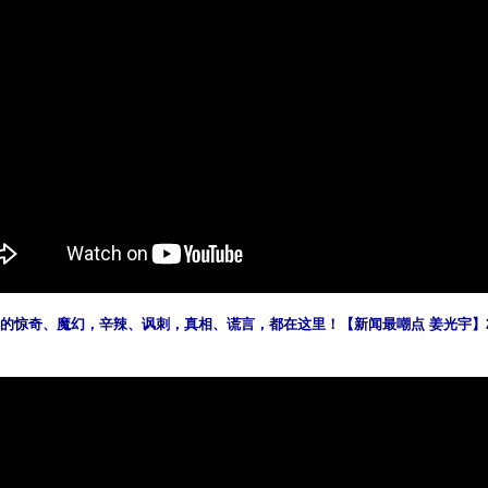
的惊奇、魔幻，辛辣、讽刺，真相、谎言，都在这里！【新闻最嘲点 姜光宇】2022