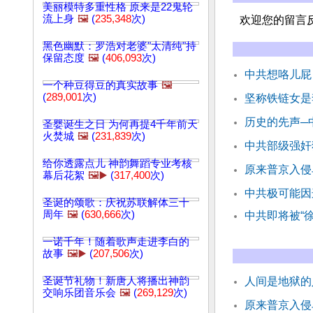
美丽模特多重性格 原来是22鬼轮
流上身
🖼️
(
235,348
次)
欢迎您的留言
黑色幽默：罗浩对老婆"太清纯"持
保留态度
🖼️
(
406,093
次)
中共想咯儿屁
一个种豆得豆的真实故事
🖼️
(
289,001
次)
坚称铁链女是
历史的先声─中
圣婴诞生之日 为何再提4千年前天
火焚城
🖼️
(
231,839
次)
中共部级强奸
给你透露点儿 神韵舞蹈专业考核
原来普京入侵
幕后花絮
🖼️▶️
(
317,400
次)
中共极可能因
圣诞的颂歌：庆祝苏联解体三十
周年
🖼️
(
630,666
次)
中共即将被“徐
一诺千年！随着歌声走进李白的
故事
🖼️▶️
(
207,506
次)
圣诞节礼物！新唐人将播出神韵
人间是地狱的
交响乐团音乐会
🖼️
(
269,129
次)
原来普京入侵