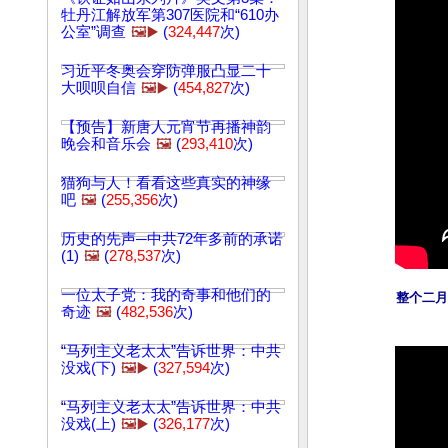
牡丹江解放军第307医院和“610办
公室”调查
🖼️▶️
(
324,447
次)
习近平冬奥会穿防弹服凸显二十
大呗呗自信
🖼️▶️
(
454,827
次)
【预告】新唐人元宵节再播神韵
晚会和音乐会
🖼️
(
293,410
次)
猫狗与人！看看这些真实的神缘
吧
🖼️
(
255,356
次)
历史的先声─中共72年多前的承诺
(1)
🖼️
(
278,537
次)
一位太子党：我的奇事和他们的
整个二月
奇迹
🖼️
(
482,536
次)
“马列主义老太太”告诉世界：中共
没戏(下)
🖼️▶️
(
327,594
次)
“马列主义老太太”告诉世界：中共
没戏(上)
🖼️▶️
(
326,177
次)