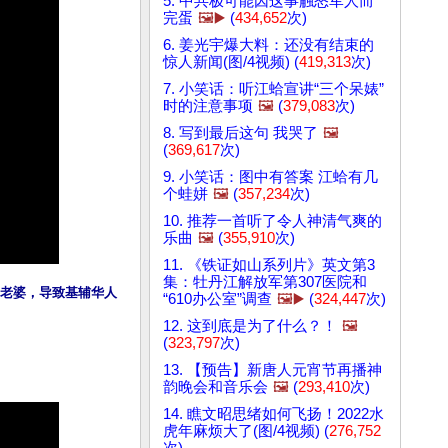
5. 中共极可能因这事触怒军人而
完蛋
🖼️▶️
(
434,652
次)
6. 姜光宇爆大料：还没有结束的
惊人新闻(图/4视频) (
419,313
次)
7. 小笑话：听江蛤宣讲“三个呆婊”
时的注意事项
🖼️
(
379,083
次)
8. 写到最后这句 我哭了
🖼️
(
369,617
次)
9. 小笑话：图中有答案 江蛤有几
个蛙姘
🖼️
(
357,234
次)
10. 推荐一首听了令人神清气爽的
乐曲
🖼️
(
355,910
次)
11. 《铁证如山系列片》英文第3
集：牡丹江解放军第307医院和
当老婆，导致基辅华人
“610办公室”调查
🖼️▶️
(
324,447
次)
12. 这到底是为了什么？！
🖼️
(
323,797
次)
13. 【预告】新唐人元宵节再播神
韵晚会和音乐会
🖼️
(
293,410
次)
14. 瞧文昭思绪如何飞扬！2022水
虎年麻烦大了(图/4视频) (
276,752
次)