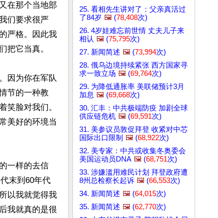
又在那个当地部
25. 看相先生讲对了：父亲真活过
了84岁
🖼️
(
78,408
次)
我们要求很严
26. 4岁娃难忘前世情 丈夫儿子来
的严格。因此我
相认
🖼️
(
75,795
次)
们把它当真。

27. 新闻简述
🖼️
(
73,994
次)
28. 俄乌边境持续紧张 西方国家寻
求一致立场
🖼️
(
69,764
次)
。因为你在军队
29. 为降低通胀率 美联储预计3月
情节的一种教
加息
🖼️
(
69,668
次)
着笑脸对我们。
30. 汇丰：中共极端防疫 加剧全球
供应链危机
🖼️
(
69,591
次)
常美好的环境当
31. 美参议员敦促拜登 收紧对中芯
国际出口限制
🖼️
(
68,922
次)
32. 美专家：中共或收集冬奥委会
美国运动员DNA
🖼️
(
68,751
次)
的一样的去信
33. 涉嫌滥用难民计划 拜登政府遭
代末到60年代
8州总检察长起诉
🖼️
(
66,553
次)
34. 新闻简述
🖼️
(
64,015
次)
所以我就觉得我
35. 新闻简述
🖼️
(
62,770
次)
后我就真的是很