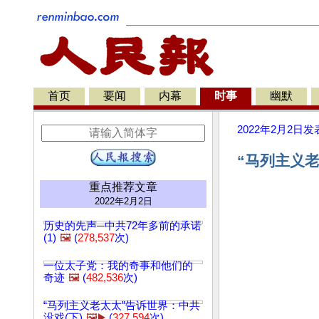
首页
要闻
内幕
时事
幽默
2022年2月2日
发
“马列主义老
重点推荐文章
2022年2月2日
历史的先声─中共72年多前的承诺
(1)
🖼️
(
278,537
次)
一位太子党：我的奇事和他们的
奇迹
🖼️
(
482,536
次)
“马列主义老太太”告诉世界：中共
没戏(下)
🖼️▶️
(
327,594
次)