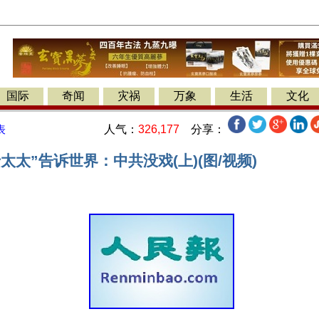
国际
奇闻
灾祸
万象
生活
文化
人气：
326,177
分享：
表
太太”告诉世界：中共没戏(上)(图/视频)