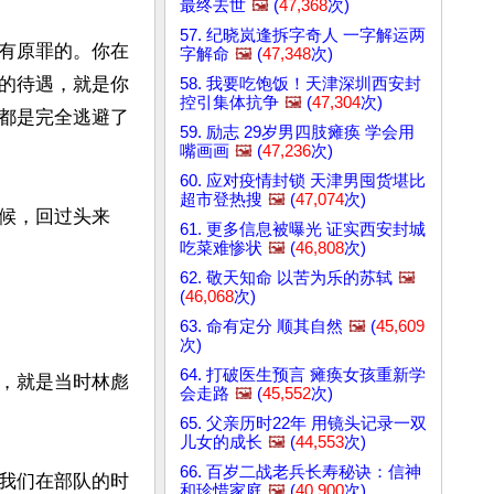
最终去世
🖼️
(
47,368
次)
57. 纪晓岚逢拆字奇人 一字解运两
有原罪的。你在
字解命
🖼️
(
47,348
次)
的待遇，就是你
58. 我要吃饱饭！天津深圳西安封
控引集体抗争
🖼️
(
47,304
次)
都是完全逃避了
59. 励志 29岁男四肢瘫痪 学会用
嘴画画
🖼️
(
47,236
次)
60. 应对疫情封锁 天津男囤货堪比
超市登热搜
🖼️
(
47,074
次)
候，回过头来
61. 更多信息被曝光 证实西安封城
吃菜难惨状
🖼️
(
46,808
次)
62. 敬天知命 以苦为乐的苏轼
🖼️
(
46,068
次)
63. 命有定分 顺其自然
🖼️
(
45,609
次)
64. 打破医生预言 瘫痪女孩重新学
，就是当时林彪
会走路
🖼️
(
45,552
次)
65. 父亲历时22年 用镜头记录一双
儿女的成长
🖼️
(
44,553
次)
66. 百岁二战老兵长寿秘诀：信神
我们在部队的时
和珍惜家庭
🖼️
(
40,900
次)