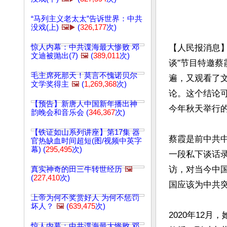
“马列主义老太太”告诉世界：中共
没戏(上)
🖼️▶️
(
326,177
次)
惊人内幕：中共谍海最大惨败 邓
【人民报消息】
文迪被抛出(7)
🖼️
(
389,011
次)
谈”节目特邀
毛主席死那天！莫言不愧诺贝尔
遍，又观看了
文学奖得主
🖼️
(
1,269,368
次)
论。这个结论
【预告】新唐人中国新年播出神
今年秋天举行的
韵晚会和音乐会 (
346,367
次)
【铁证如山系列讲座】第17集 器
蔡霞是前中共中
官热缺血时间超短(图/视频中英字
幕) (
295,495
次)
一段私下谈话
访，对当今中
真实神奇的田三牛转世经历
🖼️
(
227,410
次)
国应该为中共突
上帝为何不奖赏好人 为何不惩罚
坏人？
🖼️
(
639,475
次)
2020年12
惊人内幕：中共谍海最大惨败 邓