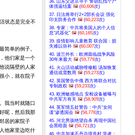
36. 山东父进京寻子 警胡乱找个尸
体强逼结案
🖼️
(
60,606
次)
37. 日法将举行2+2部长会议 强化
印太防务合作
🖼️
(
60,223
次)
生活状态是完全不
38. 专家：中共将美国人的个人信
息"武器化"
🖼️
(
60,185
次)
39. 疫情影响儿童教育 联合国：损
失难以弥补
🖼️
(
60,007
次)
最简单的例子。
40. 波兰外长：欧洲面临战争风险
，他们家是一个
30年来最大
🖼️
(
59,779
次)
他说隔壁的人家
41. 火山活动威胁维修船 汤加恢复
通信或需数周
🖼️
(
59,273
次)
很小，就在院子
42. 英国警告中俄 西方将联合对抗
专制政权
🖼️
(
59,233
次)
43. 欧洲敏感地点 安检设备被曝与
中共军方有关
🖼️
(
58,909
次)
。我当时就随口
44. 英军情五处警告：中共"女间
好呢，然后我那
谍"渗透国会
🖼️
(
58,778
次)
45. 河北男孩绝望自杀 再现中国社
邻居的家院子
会黑暗面
🖼️
(
58,721
次)
人他家里边吃什
46. 中共加速不丹边境造村 学者：