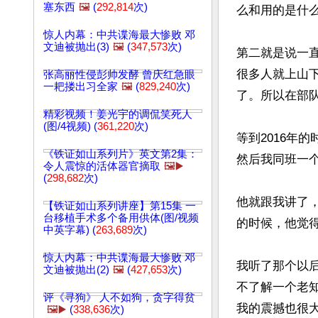
塞东西
🖼️
(
292,814
次)
么和用的是什
惊人内幕：中共谍海最大惨败 邓
文迪被抛出(3)
🖼️
(
347,573
次)
第二就是说一
很多人就上山
张高丽性侵彭帅发酵 曾庆红急眼
一耙搂出习全家
🖼️
(
829,240
次)
了。所以在部队
精彩视频！姜光宇的调侃笑死人
(图/4视频) (
361,220
次)
等到2016年
《铁证如山系列片》英文第2集：
然后我同班一
令人震惊的活体器官摘取
🖼️▶️
(
298,682
次)
他就跟我讲了
【铁证如山系列讲座】第15集 一
台移植手术多个备用供体(图/视频
的时候，他觉
中英字幕) (
263,689
次)
惊人内幕：中共谍海最大惨败 邓
我听了那个以
文迪被抛出(2)
🖼️
(
427,653
次)
不了解一个老
评《寻狗》 人不如狗，贪字得贫
我的震撼也很大
🖼️▶️
(
338,636
次)