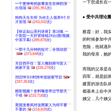
一下您成长在一
一个更神奇的故事发生在神韵演
出现场
🖼️
(
391,951
次)
● 受中共理论
狗狗天生失明 为何主人领养9个月
才发现
🖼️
(
243,032
次)
【铁证如山系列讲座】第16集 一
蔡霞：好，我实
个医院一天肝肾移植24台(图/视频
的时候参加中
中英字幕) (
289,878
次)
危险，他就逃
一部十几分钟的短片…令我动容
🖼️▶️
(
373,648
次)
我的母亲，她
天目挡不住：盲人雕刻师与盲人
画家不盲
🖼️
(
226,278
次)
而我的父亲是
四军，就是皖
2022年3小时跨年缤纷夜节目
🖼️▶️
(
337,353
次)
建置的游击队
都基本上在中
精彩视频！史料曝皇帝过节那天
干啥
🖼️
(
210,718
次)
姨父，几个姨父
美国龙卷风对这两家人为何不要
不要的
🖼️
(
216,639
次)