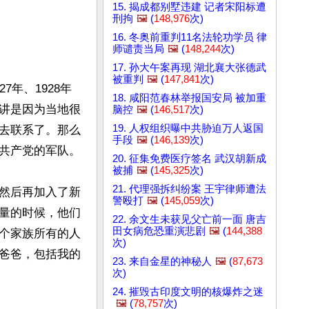
15. 揭成都别墅违建 记者宋阳标遭
刑拘
🖼️
(
148,976
次)
16. 冬奥前重判11名法轮功学员 律
师谴责当局
🖼️
(
148,244
次)
17. 孙大午案再现 湖北襄大张德武
被重判
🖼️
(
147,841
次)
年、1928年
18. 咸阳范春林举报国安局 被加重
讲是因为当地很
脑控
🖼️
(
146,517
次)
19. 人权组织曝中共胁迫万人返国
去联系了。那么
手段
🖼️
(
146,139
次)
共产党的军队。

20. 征集免费医疗签名 武汉胡新成
被捕
🖼️
(
145,325
次)
21. 代理强拆纠纷案 王宇律师遭法
然后再加入了新
警殴打
🖼️
(
145,059
次)
量的时候，他们
22. 余文生未获见父亡前一面 唐吉
田女病危恐重演悲剧
🖼️
(
144,388
个家族所有的人
次)
爸爸，包括我的
23. 来自金星的神秘人
🖼️
(
87,673
次)
24. 摧毁古印度文明的核爆炸之迷
🖼️
(
78,757
次)