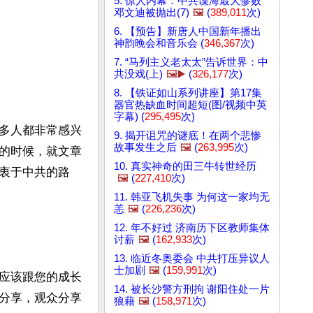
5. 惊人内幕：中共谍海最大惨败
邓文迪被抛出(7)
🖼️
(
389,011
次)
6. 【预告】新唐人中国新年播出
神韵晚会和音乐会 (
346,367
次)
7. “马列主义老太太”告诉世界：中
共没戏(上)
🖼️▶️
(
326,177
次)
8. 【铁证如山系列讲座】第17集
器官热缺血时间超短(图/视频中英
字幕) (
295,495
次)
多人都非常感兴
9. 揭开诅咒的谜底！在两个悲惨
故事发生之后
🖼️
(
263,995
次)
的时候，就文章
10. 真实神奇的田三牛转世经历
衷于中共的路
🖼️
(
227,410
次)
11. 韩亚飞机失事 为何这一家均无
恙
🖼️
(
226,236
次)
12. 年不好过 济南历下区教师集体
讨薪
🖼️
(
162,933
次)
13. 临近冬奥委会 中共打压异议人
士加剧
🖼️
(
159,991
次)
应该跟您的成长
14. 被长沙警方刑拘 谢阳住处一片
分享，观众分享
狼藉
🖼️
(
158,971
次)