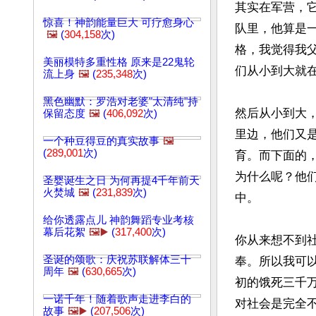
其实在军营，
惊喜！神韵能量巨大 可疗愈身心
队里，他算是
🖼️
(
304,158
次)
格，我觉得我
美丽模特多重性格 原来是22鬼轮
们从小到大就
流上身
🖼️
(
235,348
次)
黑色幽默：罗浩对老婆"太清纯"持
然后从小到大
保留态度
🖼️
(
406,092
次)
里边，他们又
一个种豆得豆的真实故事
🖼️
(
289,001
次)
育。而下面的
为什么呢？他
圣婴诞生之日 为何再提4千年前天
火焚城
🖼️
(
231,839
次)
中。

给你透露点儿 神韵舞蹈专业考核
幕后花絮
🖼️▶️
(
317,400
次)
你从来想不到
圣诞的颂歌：庆祝苏联解体三十
奉。所以我可以
周年
🖼️
(
630,665
次)
初的饿死三千
一诺千年！随着歌声走进李白的
对社会是完全
故事
🖼️▶️
(
207,506
次)