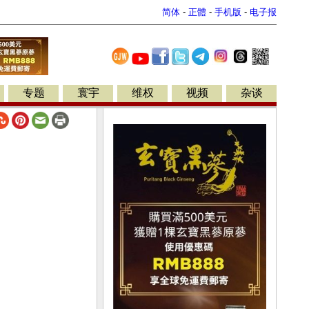
简体
-
正體
-
手机版
-
电子报
专题
寰宇
维权
视频
杂谈