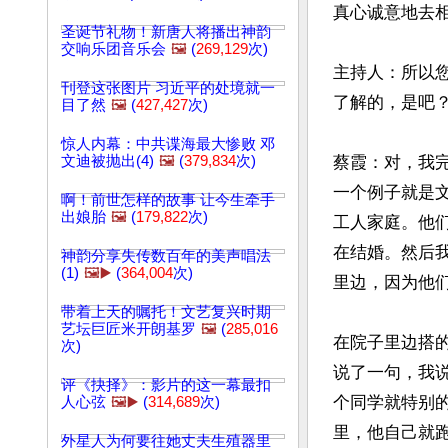
真心诚意地去相
圣诞节礼物！新唐人将播出神韵
交响乐团音乐会
🖼️
(
269,129
次)
主持人：所以
刊登这张图片 习近平的处境就一
了解的，是吧？
目了然
🖼️
(
427,427
次)
惊人内幕：中共谍海最大惨败 邓
文迪被抛出(4)
🖼️
(
379,834
次)
蔡霞：对，我
一个例子就是
啊！前世怎样的故事 让今生牵手
出娘胎
🖼️
(
179,822
次)
工人家庭。他
在结婚。然后
神韵分享失传数百年的美声唱法
(1)
🖼️▶️
(
364,004
次)
里边，因为他们
带着上天的嘱托！文艺复兴时期
艺坛巨匠米开朗基罗
🖼️
(
285,016
在院子里边搭
次)
说了一句，我
评《抉择》：影片的这一幕最扣
个同学就特别
人心弦
🖼️▶️
(
314,689
次)
里，他自己就
外星人为何要往她丈夫生殖器里