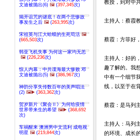
教授，到对中
文迪被抛出(6)
🖼️
(
397,345
次)
揭开诅咒的谜底！在两个悲惨故
主持人：蔡霞教
事发生之后
🖼️
(
263,995
次)
宋祖英与江大蛤蟆的生死苟活
🖼️
蔡霞：方菲好，
(
665,503
次)
韩亚飞机失事 为何这一家均无恙
🖼️
(
226,236
次)
主持人：好的
趣了解的。我
惊人内幕：中共谍海最大惨败 邓
文迪被抛出(5)
🖼️
(
386,967
次)
中有一个细节
线，以至于在背
神韵分享失传数百年的美声唱法
(2)
🖼️▶️
(
363,362
次)
贺岁新片《聚会Ⅱ》为何给疫情
蔡霞：是马列主
世界带来生的希望
🖼️▶️
(
368,692
次)
主持人：马列
车祸醒来 澳洲男中文流利 成电视
明星
🖼️
(
219,844
次)
的环境、成长