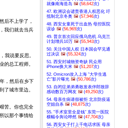
就像南海造岛
🖼️
(
58,642
次)
47. 欧洲议会谴责香港人权恶化 吁
抵制北京冬奥
🖼️
(
57,946
次)
然后不上学了，
48. 西安女童死于出血热 母控医院
误诊
🖼️
(
56,969
次)
，我们就去当兵
49. 普京首次回应俄乌危机 乌克兰
计划增兵10万
🖼️
(
55,943
次)
50. 关注中国人权 日本国会罕见通
过决议
🖼️
(
55,324
次)
些，我说要反思。
51. 西安封城物资奇缺 民众用
业的总工程师。

iPhone换大米
🖼️
(
51,207
次)
52. Omicron攻入上海 "大学生逃
亡"影片曝光
🖼️
(
50,786
次)
0年，然后在乡下
53. 自闭症弟弟勇敢发表伴郎致辞
到了城市里边。

感动数百万网友
🖼️
(
49,250
次)
54. 母亲生病请假被拒 北京防疫逼
空姐自杀
🖼️
(
48,875
次)
艰苦。你也完全
55. "手术室里全是钱" 东莞一医院
所以那个事情给
横幅令舆论哗然
🖼️
(
47,704
次)
56. 西安女子打上千电话求医 母亲