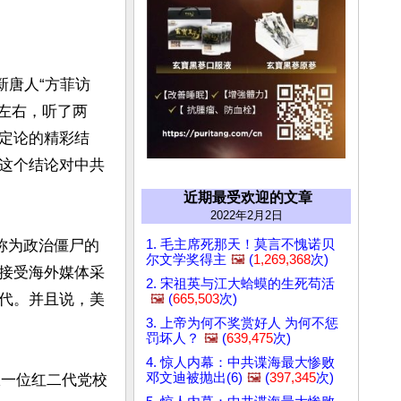
新唐人“方菲访
左右，听了两
定论的精彩结
这个结论对中共
近期最受欢迎的文章
2022年2月2日
1. 毛主席死那天！莫言不愧诺贝
称为政治僵尸的
尔文学奖得主
🖼️
(
1,269,368
次)
接受海外媒体采
2. 宋祖英与江大蛤蟆的生死苟活
代。并且说，美
🖼️
(
665,503
次)
3. 上帝为何不奖赏好人 为何不惩
罚坏人？
🖼️
(
639,475
次)
4. 惊人内幕：中共谍海最大惨败
邓文迪被抛出(6)
🖼️
(
397,345
次)
从一位红二代党校