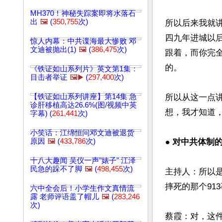
MH370！神秘失踪案即将水落石
出
🖼️
(
350,755
次)
所以后来我就
四九年进城以
惊人内幕：中共谍海最大惨败 邓
文迪被抛出(1)
🖼️
(
386,475
次)
跟着，而你完
的。

《铁证如山系列片》英文第1集：
目击者举证
🖼️▶️
(
297,400
次)
【铁证如山系列讲座】第14集 急
所以从这一点
诊肝移植高达26.6%(图/视频中英
想，我才知道，
字幕) (
261,441
次)
小笑话：江绵恒问邓文迪被退货
原因
🖼️
(
433,786
次)
● 对中共体制的
十八大趣闻 吴仪一声"婊子" 江泽
民急的跺不了脚
🖼️
(
498,455
次)
主持人：所以
摔死的那个913
六中全会后！小学生作文真情流
露 老师评语盖了帽儿
🖼️
(
283,246
次)
蔡霞：对，这