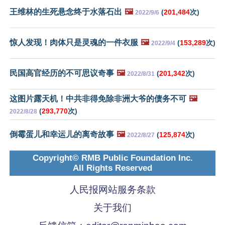
王维林的生死悬念终于水落石出
🖼️
(
201,484
次)
2022/9/6
惊人发现！肉体只是灵魂的一件衣服
🖼️
(
153,289
次)
2022/9/4
民国高官经历的不可思议奇事
🖼️
(
201,342
次)
2022/8/31
这图片露天机！中共非得免除非洲大爷的债务不可
🖼️
(
293,770
次)
2022/8/28
倒霉蛋儿和幸运儿的离奇故事
🖼️
(
125,874
次)
2022/8/27
Copyright© RMB Public Foundation Inc.
All Rights Reserved
人民报网站服务条款
关于我们