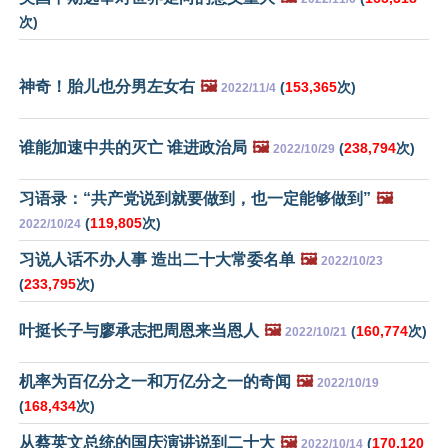
次)
神奇！胎儿也分男左女右
🖼️
(
153,365
次)
2022/11/4
谁能加速中共的灭亡 谁进政治局
🖼️
(
238,794
次)
2022/10/29
习语录：“共产党说到就要做到，也一定能够做到”
🖼️
(
119,805
次)
2022/10/24
习说人话不办人事 造出二十大常委名单
🖼️
2022/10/23
(
233,795
次)
叶挺长子与廖承志把周恩来当恩人
🖼️
(
160,774
次)
2022/10/21
机率为百亿分之一和万亿分之一的奇闻
🖼️
2022/10/19
(
168,434
次)
从蔡英文总统的国庆演讲说到二十大
🖼️
(
170,120
2022/10/14