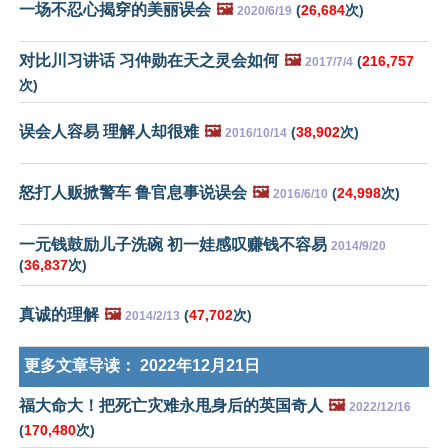
一场不忍心揭穿的美丽误会
🖼️
(
26,684
次)
2020/6/19
对比川习讲话 习仲勋在天之灵会如何
🖼️
(
216,757
2017/7/4
次)
误会人容易 理解人却很难
🖼️
(
38,902
次)
2016/10/14
怒打人贩掀警车 鲁官息事说误会
🖼️
(
24,998
次)
2016/6/10
一元钱鼓励儿子洗碗 初一娃感叹赚钱不容易
2014/9/20
(
36,837
次)
真诚的理解
🖼️
(
47,702
次)
2014/2/13
更多文章导读：
2022年12月21日
福大命大！把死亡灾难永甩身后的英国奇人
🖼️
2022/12/16
(
170,480
次)