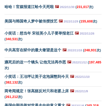
哈哈！官媒报道江蛤今天死啦
🖼️
(
231,017
次)
2022/11/30
美国与韩国奇人梦中被传授技艺
🖼️
(
155,608
次)
2022/11/29
小笑话：想当年 宋祖英小儿子要举报老江
🖼️
2022/11/26
(
340,531
次)
中共高官在狱中的最大奢望是这个
🖼️
(
248,931
次)
2022/11/18
濒死后的这一个镜头 让他无法再作恶
🖼️
(
197,485
2022/11/12
次)
小笑话：王冶坪让英子这泡屎憋到今天
🖼️
2022/11/10
(
382,132
次)
两奇闻规定！张高丽反对只和老婆上床
🖼️
2022/11/9
(
261,212
次)
美国中期选举对世界走向的意义重大
🖼️
(
165,318
2022/11/6