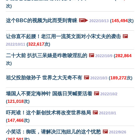
次)
这个BBC的视频为此而受到青睐
🖼️▶️
(
145,494
次)
2022/10/13
让你直不起腰！老江用一流英文面对小宋丈夫的袭击
🖼️
(
322,617
次)
2022/10/11
二十大前 扒扒三呆婊是咋教唆淫乱的
🖼️
(
282,864
2022/10/9
次)
祖父投胎做孙子 世界之大无奇不有
🖼️
(
189,272
次)
2022/10/3
墙国人不要定海神针 国殇日哭喊要活着
🖼️
2022/10/2
(
121,018
次)
吓死谁！这个新创技术将改变世界格局
🖼️
2022/10/1
(
147,466
次)
小笑话：御医，请解决江泡妞儿的这个忧愁
🖼️
2022/9/26
(
267,501
次)