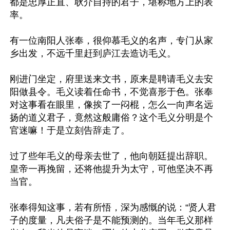
都是忠厚正直、耿介自持的君子，堪称地方上的表
率。

有一位南阳人张奉，很仰慕毛义的名声，专门从家
乡出发，不远千里赶到庐江去造访毛义。

刚进门坐定，府里送来文书，原来是聘请毛义去安
阳做县令。毛义读着任命书，不觉喜形于色。张奉
对这事看在眼里，像挨了一闷棍，怎么一向声名远
扬的道义君子，竟然这般庸俗？这个毛义分明是个
官迷嘛！于是立刻告辞走了。

过了些年毛义的母亲去世了，他向朝廷提出辞职。
皇帝一再挽留，还将他提升为太守，可他坚决不再
当官。

张奉得知这事，若有所悟，深为感慨的说：“贤人君
子的度量，凡夫俗子是不能预测的。当年毛义那样