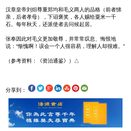
汉章皇帝刘炟尊重郑均和毛义两人的品格（前者悌
亲，后者孝母），下诏褒奖，各人赐给粟米一千
石。每年秋天，还派使者去问候起居。

张奉因此对毛义更加敬尊，并常常叹息、悔恨地
说：“惭愧啊！误会一个人很容易，理解人却很难。”

分享到：