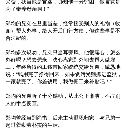
兴奋，我当他是官迷，哪知他十分穷困，做官竟是
为了奉养母亲啊！”

郑均的兄弟在县里当差，经常接受别人的礼物（收
贿）帮人办事，给人开后门行方便，但这些事是不
合法纪的。

郑均多次规劝，兄弟只当耳旁风。他很痛心，怎么
办好呢？想去想来，决心离家到外地去帮人做雇
工，年终所得的工钱带回家统统交给兄弟，诚恳地
说：“钱用完了挣得回来，如果贪污受贿抓进监狱，
一家就完了。你差钱用，我做佣工来补贴吧！”

郑均的兄弟听了十分感动，从此公正廉洁，不占别
人的半点便宜。

郑均曾经当到尚书，后来主动退职归家，与兄弟一
起过着勤劳朴实的生活。
