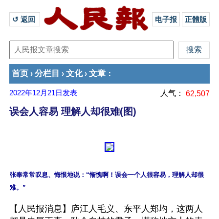
↺ 返回 
电子报
正體版
首页
分栏目
文化
文章
›
›
›
：
2022年12月21日
发表
人气：
62,507
误会人容易 理解人却很难(图)
张奉常常叹息、悔恨地说：“惭愧啊！误会一个人很容易，理解人却很
【人民报消息】庐江人毛义、东平人郑均，这两人