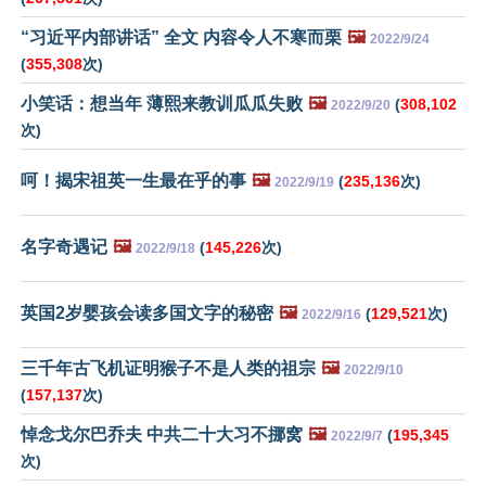
“习近平内部讲话” 全文 内容令人不寒而栗
🖼️
2022/9/24
(
355,308
次)
小笑话：想当年 薄熙来教训瓜瓜失败
🖼️
(
308,102
2022/9/20
次)
呵！揭宋祖英一生最在乎的事
🖼️
(
235,136
次)
2022/9/19
名字奇遇记
🖼️
(
145,226
次)
2022/9/18
英国2岁婴孩会读多国文字的秘密
🖼️
(
129,521
次)
2022/9/16
三千年古飞机证明猴子不是人类的祖宗
🖼️
2022/9/10
(
157,137
次)
悼念戈尔巴乔夫 中共二十大习不挪窝
🖼️
(
195,345
2022/9/7
次)