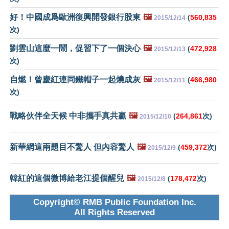
好！中國成爲歐洲復興開發銀行股東
🖼️
(
560,835
2015/12/14
次)
劉雲山這麼一鬧，促習下了一個決心
🖼️
(
472,928
2015/12/13
次)
自燃！曾慶紅連同鐵帽子一起燒成灰
🖼️
(
466,980
2015/12/11
次)
戰略伙伴全天候 中非攜手真共贏
🖼️
(
264,861
次)
2015/12/10
新華網這兩題目不驚人 但內容驚人
🖼️
(
459,372
次)
2015/12/9
韓紅的這個微博給老江提個醒兒
🖼️
(
178,472
次)
2015/12/8
Copyright© RMB Public Foundation Inc.
All Rights Reserved