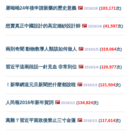
屠呦呦24年後申請新藥的歷史意義
🖼️
(
103,171
次)
2016/1/6
想賣真正中國設計的高定婚紗設計師
🖼️
(
41,597
次)
2016/1/6
兩則奇聞 動物教導人類該如何做人
🖼️
(
319,064
次)
2016/1/5
習近平這兩段話一針見血 非常到位
🖼️
(
120,977
次)
2016/1/4
！新華網這元旦新聞把什麼都說啦
🖼️
(
121,504
次)
2016/1/3
人民報2016年新年賀詞
🖼️
(
134,824
次)
2016/1/1
萬難？習近平當政後禁止三寸金蓮
🖼️
(
117,614
次)
2016/1/1