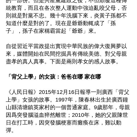
的一部份。但是共產黨建政之後，不但顛覆這種傳
統教育，而且在各次整人運動中強迫亂咬父母，否
則就是對黨不忠。幾十年洗腦下來，炎黃子孫都不
知道什麼是對的了。現在是爺爺動輒成了「孫
子」，孫子在家稱霸當起「爺爺」來。

自從習近平當政提出實現中華民族的偉大復興夢以
來，媒體開始在民間挖掘具有傳統美德、對父母親
盡孝的真人真事。下面是兩則孝女的感人故事。

「背父上學」的女孩：爸爸在哪 家在哪
《人民日報》2015年12月16日報導一則廣西「背父
上學」女孩的故事。1997年，陳春林出生於廣西鐘
山縣清塘鎮英家村的一個普通家庭。9歲那年，母親
因爲突發腦溢血猝然離世；2010年，她的父親陳世
日在打工時，因突發腦梗塞而癱瘓在床，難以動
彈。
