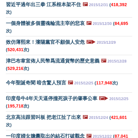
習近平過年出三拳 江系根本架不住
🖼️
(
418,392
2015/12/31
次)
一個身體被多個靈魂輪流主宰的悲哀
🖼️
(
84,695
2015/12/30
次)
效仿薄熙來！瀋陽黨官不顧個人安危
🖼️▶️
2015/12/29
(
520,431
次)
津巴布韋宣佈人民幣爲流通貨幣的歷史意義
🖼️
2015/12/28
(
529,216
次)
今年聖誕奇聞 暗含驚人預言
🖼️
(
117,948
次)
2015/12/25
印度母牛4年天天逼停撞死孩子的肇事公車
🖼️▶️
2015/12/25
(
195,718
次)
北京高法跟習叫板 把老江扯了出來
🖼️
(
421,601
2015/12/24
次)
一印度婦女膽囊取出的結石打破觀念
🖼️
(
87,041
2015/12/22