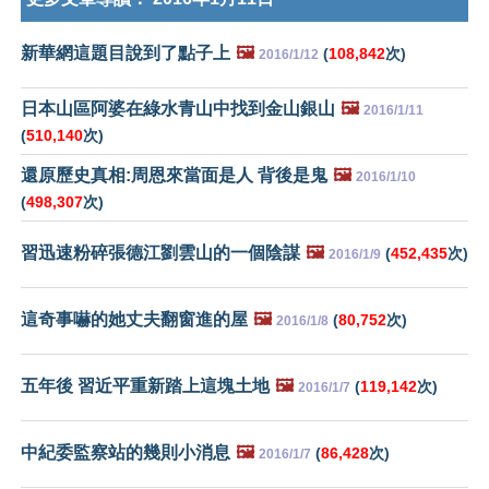
新華網這題目說到了點子上
🖼️
(
108,842
次)
2016/1/12
日本山區阿婆在綠水青山中找到金山銀山
🖼️
2016/1/11
(
510,140
次)
還原歷史真相:周恩來當面是人 背後是鬼
🖼️
2016/1/10
(
498,307
次)
習迅速粉碎張德江劉雲山的一個陰謀
🖼️
(
452,435
次)
2016/1/9
這奇事嚇的她丈夫翻窗進的屋
🖼️
(
80,752
次)
2016/1/8
五年後 習近平重新踏上這塊土地
🖼️
(
119,142
次)
2016/1/7
中紀委監察站的幾則小消息
🖼️
(
86,428
次)
2016/1/7