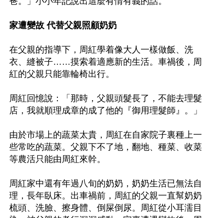
爸。」小小年記說出這麼有情有義的話。

家遭變故 代替父親照顧奶奶
在父親的指導下，周紅學着像大人一樣做飯、洗
衣、縫被子……摸索着適應新的生活。車禍後，周
紅的父親只能靠輪椅出行。

周紅回憶說：「那時，父親頭髮長了，不能去理髮
店，我就順理成章的成了他的『御用理髮師』。」

由於市場上的蔬菜太貴，周紅在自家院子裏種上一
些常吃的蔬菜。父親下不了地，翻地、種菜、收菜
等農活只能由周紅來幹。

周紅家中還有年過八旬的奶奶，奶奶生活已無法自
理，長年臥床。出車禍前，周紅的父親一直幫奶奶
梳頭、洗臉、擦身體、倒屎倒尿。周紅從小耳濡目