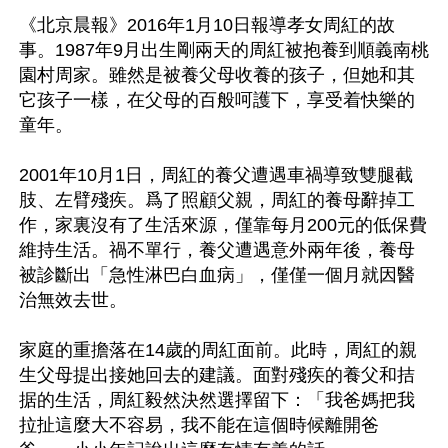
《北京晨報》2016年1月10日報導孝女周紅的故
事。1987年9月出生剛兩天的周紅被抱養到順義南桃
園村周家。雖然是被養父母收養的孩子，但她和其
它孩子一樣，在父母的百般呵護下，享受着快樂的
童年。

2001年10月1日，周紅的養父遭遇車禍導致雙腿截
肢、左臂殘疾。爲了照顧父親，周紅的養母辭掉工
作，家裏沒有了生活來源，僅靠每月200元的低保費
維持生活。禍不單行，養父遭遇意外兩年後，養母
被診斷出「急性淋巴白血病」，僅僅一個月就因醫
治無效去世。

家庭的重擔落在14歲的周紅面前。此時，周紅的親
生父母提出接她回去的建議。面對殘疾的養父和拮
据的生活，周紅毅然決然選擇留下：「我爸媽把我
拉扯這麼大不容易，我不能在這個時候離開爸