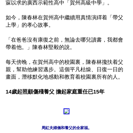
寐以求的廣西示範性高中「賀州高級中學」。

如今，陳春林在賀州高中繼續用真情演繹着「帶父
上學」的孝心故事。

「在爸爸沒有康復之前，無論去哪兒讀書，我都會
帶着他。」陳春林堅毅的說。

每天傍晚，在賀州高中的校園裏，陳春林攙扶着父
親，幫助他練習邁步。這個平凡枯燥、日復一日的
畫面，潛移默化地感動和教育着校園裏所有的人。

14歲起照顧傷殘養父 擔起家庭重任已15年