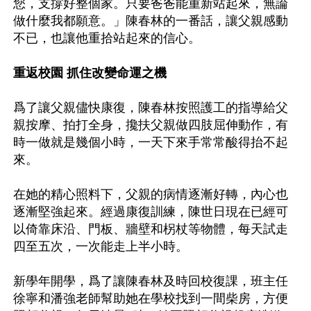
您，支撐好整個家。只要爸爸能重新站起來，無論
做什麼我都願意。」陳春林的一番話，讓父親感動
不已，也讓他重拾站起來的信心。

重返校園 抓住改變命運之機
爲了讓父親儘快康復，陳春林按照護工的指導給父
親按摩、拍打全身，攙扶父親做四肢屈伸動作，有
時一做就是幾個小時，一天下來手常常酸得抬不起
來。

在她的精心照料下，父親的病情逐漸好轉，內心也
逐漸堅強起來。經過康復訓練，陳世日現在已經可
以倚靠床沿、門板、牆壁和柺杖等物體，每天試走
四至五次，一次能走上半小時。

新學年開學，爲了讓陳春林及時回校復課，班主任
徐寧和潘強老師幫助她在學校找到一間柴房，方便