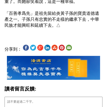
重了。而她卻笑着說，這是一種幸福。

「百善孝爲先」是祖先留給炎黃子孫的寶貴道德遺
產之一。子孫只有忠實的不走樣的繼承下去，中華
分享到：
讀者留言反饋: