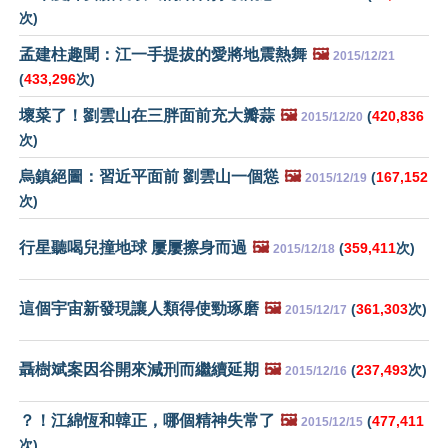
次)
孟建柱趣聞：江一手提拔的愛將地震熱舞
🖼️
2015/12/21
(
433,296
次)
壞菜了！劉雲山在三胖面前充大瓣蒜
🖼️
(
420,836
2015/12/20
次)
烏鎮絕圖：習近平面前 劉雲山一個慫
🖼️
(
167,152
2015/12/19
次)
行星聽喝兒撞地球 屢屢擦身而過
🖼️
(
359,411
次)
2015/12/18
這個宇宙新發現讓人類得使勁琢磨
🖼️
(
361,303
次)
2015/12/17
聶樹斌案因谷開來減刑而繼續延期
🖼️
(
237,493
次)
2015/12/16
？！江綿恆和韓正，哪個精神失常了
🖼️
(
477,411
2015/12/15
次)