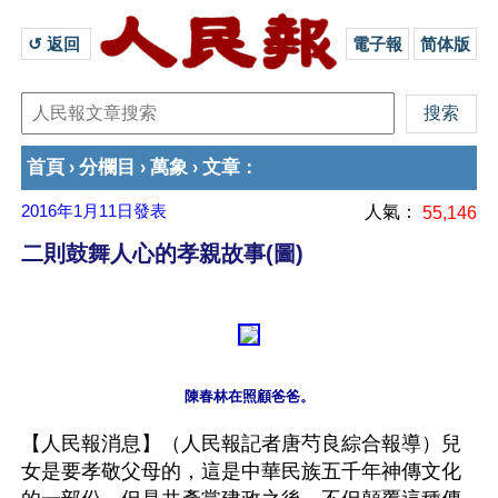
↺ 返回 
電子報
简体版
首頁
分欄目
萬象
文章
›
›
›
：
2016年1月11日
發表
人氣：
55,146
二則鼓舞人心的孝親故事(圖)
【人民報消息】（人民報記者唐芍良綜合報導）兒
女是要孝敬父母的，這是中華民族五千年神傳文化