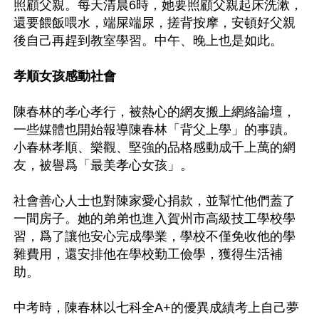
照顧父親。每天清晨6時，她要照顧父親起床洗漱，
還要餵飯喂水，端屎端尿，搓背按摩，安頓好父親
後自己再趕到教室學習。中午、晚上也是如此。

孝順女孩感動社會
陳春林的孝心孝行，被熱心的網友搬上網絡論壇，
一些媒體也開始報導陳春林「背父上學」的事蹟。
小春林孝順、樂觀、堅強的品格感動成千上萬的網
友，被譽爲「最美孝心女孩」。

社會善心人士也對陳家愛心捐款，並幫忙他們蓋了
一間房子。她的弟弟也進入賀州市高級技工學校學
習，爲了讓他安心完成學業，學校不僅免收他的學
雜費用，還安排他在學校勤工儉學，獲得生活補
助。

中考時，陳春林以七科全A+的優異成績考上自己夢