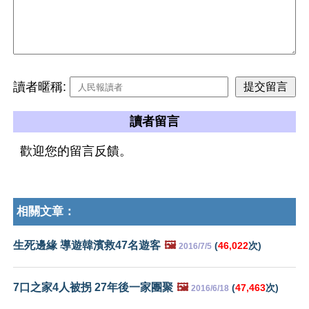
讀者暱稱:
讀者留言
歡迎您的留言反饋。
相關文章：
生死邊緣 導遊韓濱救47名遊客
🖼️
(
46,022
次)
2016/7/5
7口之家4人被拐 27年後一家團聚
🖼️
(
47,463
次)
2016/6/18