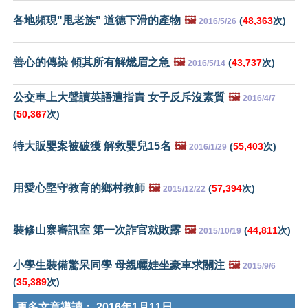
各地頻現"甩老族" 道德下滑的產物
🖼️
(
48,363
次)
2016/5/26
善心的傳染 傾其所有解燃眉之急
🖼️
(
43,737
次)
2016/5/14
公交車上大聲讀英語遭指責 女子反斥沒素質
🖼️
2016/4/7
(
50,367
次)
特大販嬰案被破獲 解救嬰兒15名
🖼️
(
55,403
次)
2016/1/29
用愛心堅守教育的鄉村教師
🖼️
(
57,394
次)
2015/12/22
裝修山寨審訊室 第一次詐官就敗露
🖼️
(
44,811
次)
2015/10/19
小學生裝備驚呆同學 母親曬娃坐豪車求關注
🖼️
2015/9/6
(
35,389
次)
更多文章導讀：
2016年1月11日