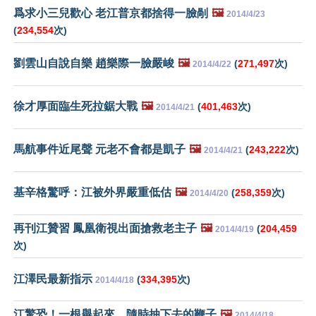
爲求小三兒歡心 老江普京都捨得一臉剮
🖼️
2014/4/23
(
234,554
次)
劉雲山自說自樂 趙樂際一臉嚴峻
🖼️
(
271,497
次)
2014/4/22
徐才厚面臨生死拉鋸大戰
🖼️
(
401,463
次)
2014/4/21
馬航事件近尾聲 元老不會都是凱子
🖼️
(
243,222
次)
2014/4/21
基辛格驚呼：江被外界嚴重低估
🖼️
(
258,359
次)
2014/4/20
再刊江贊習 鳳凰衛視出面搶救老主子
🖼️
(
204,459
2014/4/19
次)
江澤民最新指示
(
334,395
次)
2014/4/18
江驚恐！一根舉起來，隨時抽下去的鞭子
🖼️
2014/4/18