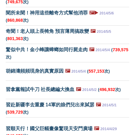
(
749,675
次)
聞所未聞！神用這些離奇方式幫他消罪
🖼️▶️
2014/5/6
(
860,868
次)
奇聞！老人頭上長犄角 預言薄周搞政變
🖼️
2014/5/5
(
801,363
次)
驚似中共！金小蜂讓蟑螂如同行屍走肉
🖼️
(
739,575
2014/5/4
次)
胡錦濤頻頻現身的真實原因
🖼️
(
557,153
次)
2014/5/4
習拿黨報試牛刀 社長總編大換血
🖼️
(
496,932
次)
2014/5/2
習赴新疆李去重慶 14軍的娘們兒出來脦瑟
🖼️
2014/5/1
(
539,729
次)
習順天行！國父巨幅畫像驚現天安門廣場
🖼️
2014/4/29