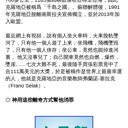
克羅地亞被稱爲「千島之國」。蘇聯解體後，1991
年克羅地亞脫離南斯拉夫宣佈獨立，並於2013年加
入歐盟。

最近網上有視頻，說有個人坐火車時，火車脫軌墜
河了，只有他一個人遊了上來；坐飛機，飛機墜毀
了，只有他一個人倖存；坐公車，竟然也能掉進河
裏， 他又沒事兒了；自己開車竟然也自燃，爆炸，
墜崖……七次大難不死，最後隨手買張彩票竟中了
合111萬美元的大獎，於是被稱作是世界上最最幸運
的人，他就是克羅地亞的音樂教師弗蘭諾-塞拉克
（Frano Selak）。

◎ 
神用這些離奇方式幫他消罪