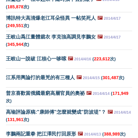
(
185,878
次)
博訊特大高清爆老江耳朵怪異 一帖笑死人
🖼️
2014/4/17
(
249,551
次)
王岐山爲江量體裁衣 李克強高調見李鵬女
🖼️
2014/4/17
(
345,944
次)
王岐山一說破 江核心一哆嗦
🖼️
(
223,612
次)
2014/4/16
江系用輿論打的最兇的有三種人
🖼️
(
301,487
次)
2014/4/15
普京喜歡當俄國最窮高層官員的奧祕
🖼️
(
171,949
2014/4/14
次)
高瑜評論原稿:"康師傅"怎麼就變成"防波堤"？
🖼️
2014/4/14
(
131,961
次)
李鵬兩記重拳 把江澤民打回原形
🖼️
(
388,989
次)
2014/4/13