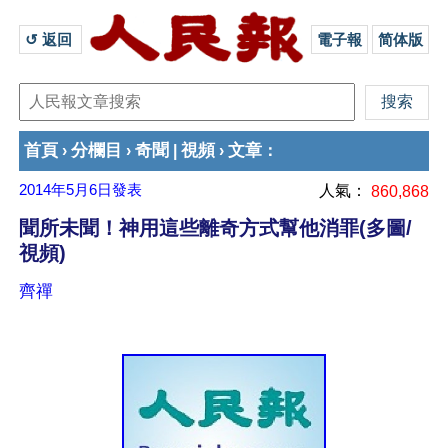
↺ 返回 
電子報
简体版
首頁
分欄目
奇聞
視頻
文章
›
›
|
›
：
2014年5月6日
發表
人氣：
860,868
聞所未聞！神用這些離奇方式幫他消罪(多圖/
視頻)
齊禪