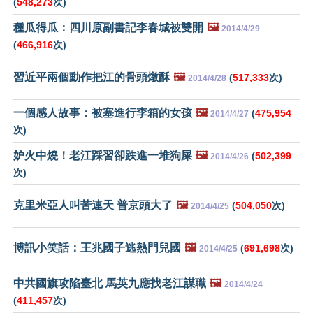
(
548,273
次)
種瓜得瓜：四川原副書記李春城被雙開
🖼️
2014/4/29
(
466,916
次)
習近平兩個動作把江的骨頭燉酥
🖼️
(
517,333
次)
2014/4/28
一個感人故事：被塞進行李箱的女孩
🖼️
(
475,954
2014/4/27
次)
妒火中燒！老江踩習卻跌進一堆狗屎
🖼️
(
502,399
2014/4/26
次)
克里米亞人叫苦連天 普京頭大了
🖼️
(
504,050
次)
2014/4/25
博訊小笑話：王兆國子逃熱門兒國
🖼️
(
691,698
次)
2014/4/25
中共國旗攻陷臺北 馬英九應找老江謀職
🖼️
2014/4/24
(
411,457
次)