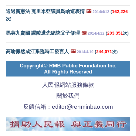
通過新憲法 克里米亞議員爲啥這表情
🖼️
(
162,226
2014/4/12
次)
馬英九賣國 謁陵遭先總統父子修理
🖼️
(
293,351
次)
2014/4/12
高瑜儼然成江系臨時工發言人
🖼️
(
244,071
次)
2014/4/10
Copyright© RMB Public Foundation Inc.
All Rights Reserved
人民報網站服務條款
關於我們
反饋信箱：
editor@renminbao.com