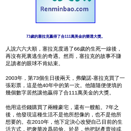
73歲的塞拉克贏得了合111萬美金的樂透大獎。
人說六六大順，塞拉克度過了66歲的生死一線後，
再沒有死裏逃生的奇遇。然而，塞拉克的故事不賺
足讀者的眼球不肯結束。

2003年，第73個生日後兩天，弗蘭諾-塞拉克買了一
張彩票，這是他40年中的第一次。他隨隨便便填的
幾個數字居然讓他贏得了合111萬美金的大獎。

他用這些錢購買了兩幢豪宅，還有一艘船。7年之
後，他發現這種生活不是他所想像的，也不是他所
想要的。在2010年，他下定決心改變自己目前的生
活方式，把奢華改爲節儉。於是，他把財產賣掉或