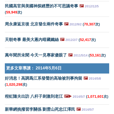
民國高官與美國神探經歷的不可思議奇事
🖼️
2012/12/5
(
59,949
次)
周永康返京後 北京發生兩件奇事
🖼️
(
70,307
次)
2012/9/2
天朝奇事 最美大蔥內暗藏鐵絲
🖼️
(
52,417
次)
2012/2/7
萬年聞所未聞 今天一見專家傻眼了
🖼️
(
53,161
次)
2011/5/14
更多文章導讀：
2014年5月6日
好消息！高調爲江系發聲的高瑜被刑事拘留
🖼️
2014/5/8
(
1,020,298
次)
程虹隨夫出訪 八杆子刺激到老江
🖼️▶️
(
1,071,601
次)
2014/5/7
新華網挑撥習李關係 劉雲山死忠江澤民
🖼️
2014/5/7