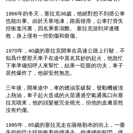
1966年的冬天，塞拉克36歲，他絕對想不到搭公車
也能出事。由於天寒地凍，路面很滑，公車打滑失
控衝進河裏，四名乘客溺斃。 塞拉克游到岸邊獲
救，身上僅有一些割傷和瘀傷。 

1970年，40歲的塞拉克開車在高速公路上行駛，不
知爲什麼那天車子在途中莫名其妙的起火，他急忙
下車準備招呼人來幫忙，結果一眨眼的功夫，車子
居然爆炸了，他卻安然無恙。

三年後，開車途中，車的燃油泵破裂，發動機被澆
上熱油，車子起火造成的火苗通過空氣通風口向塞
拉克噴來，他的頭髮被完全燒光，但他的皮膚居然
沒有灼傷。

1995年，65歲的塞拉克走在薩格勒布的街上，一臺
失控的巴士猛的衝着他撞過去，他連續的躲閃，僅