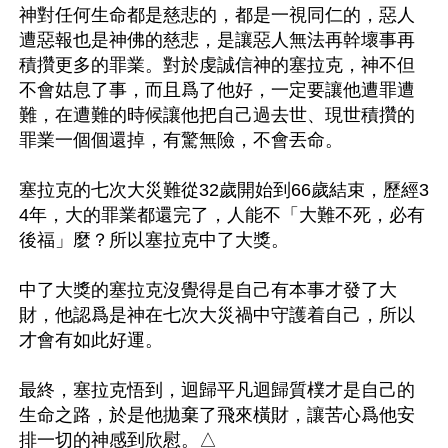
神對任何生命都是慈悲的，都是一視同仁的，惡人
遭惡報也是神佛的慈悲，是讓惡人無法再幹壞事再
積攢更多的罪業。對於虔誠信神的塞拉克，神不但
不會姑息了事，而且爲了他好，一定要讓他遭罪遭
難，在遭難的時候讓他把自己過去世、現世積攢的
罪業一個個還掉，有驚無險，不會丟命。 

塞拉克的七次大災難從32歲開始到66歲結束，歷經3
4年，大的罪業都還完了，人能不「大難不死，必有
後福」麼？所以塞拉克中了大獎。

中了大獎的塞拉克沒覺得是自己有本事才發了大
財，他認爲是神在七次大災禍中守護着自己，所以
才會有如此好運。

最終，塞拉克悟到，迴歸平凡迴歸質樸才是自己的
生命之路，於是他拋棄了飛來橫財，讓苦心爲他安
排一切的神感到欣慰。△
