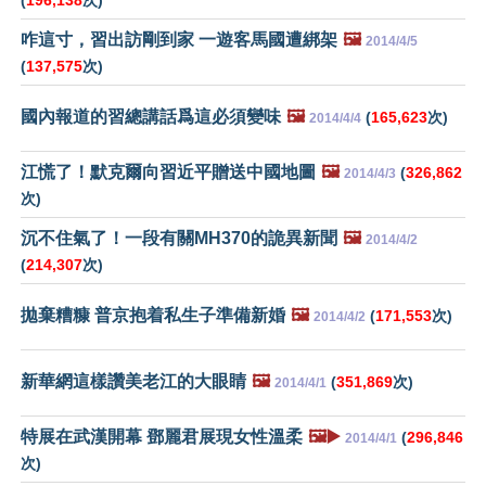
(
196,138
次)
咋這寸，習出訪剛到家 一遊客馬國遭綁架
🖼️
2014/4/5
(
137,575
次)
國內報道的習總講話爲這必須變味
🖼️
(
165,623
次)
2014/4/4
江慌了！默克爾向習近平贈送中國地圖
🖼️
(
326,862
2014/4/3
次)
沉不住氣了！一段有關MH370的詭異新聞
🖼️
2014/4/2
(
214,307
次)
拋棄糟糠 普京抱着私生子準備新婚
🖼️
(
171,553
次)
2014/4/2
新華網這樣讚美老江的大眼睛
🖼️
(
351,869
次)
2014/4/1
特展在武漢開幕 鄧麗君展現女性溫柔
🖼️▶️
(
296,846
2014/4/1
次)