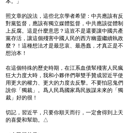
本。」

照文章的說法，這些北京學者希望：中共應該有反
對黨監督，應該有獨立媒體監督，中共應該從體制
上反腐。這是什麼意思？這豈不是還要讓中國共產
黨存活，讓這個殘害中國人民的西方幽靈繼續執政
麼？！這種想法才是最悲哀、最愚蠢，才真正是不
想治本！

在這個特殊的歷史時期，在江系血債幫殘害人民瘋
狂大力度大時，我和小夥伴們舉雙手贊成習近平使
用更大的權力、更大的力度去反擊。不要怕惡鬼們
說你「獨裁」。爲人民爲國家爲民族謀未來的「獨
裁」好的很！

切記，習近平，只要你順天而行，一定會得到上天
的喜愛和幫助。△
