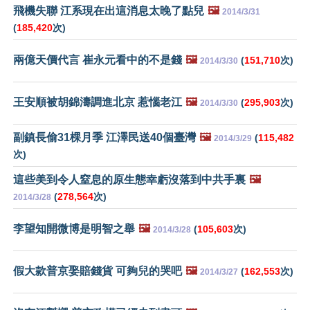
飛機失聯 江系現在出這消息太晚了點兒
🖼️
2014/3/31
(
185,420
次)
兩億天價代言 崔永元看中的不是錢
🖼️
(
151,710
次)
2014/3/30
王安順被胡錦濤調進北京 惹惱老江
🖼️
(
295,903
次)
2014/3/30
副鎮長偷31棵月季 江澤民送40個臺灣
🖼️
(
115,482
2014/3/29
次)
這些美到令人窒息的原生態幸虧沒落到中共手裏
🖼️
(
278,564
次)
2014/3/28
李望知開微博是明智之舉
🖼️
(
105,603
次)
2014/3/28
假大款普京娶賠錢貨 可夠兒的哭吧
🖼️
(
162,553
次)
2014/3/27