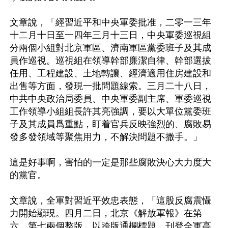
文章說，「經習近平和中央軍委批准，二零一三年
十二月十日至一四年三月十三日，中央軍委巡視組
分兩個小組對北京軍區、濟南軍區黨委班子及其成
員作巡視。巡視組在領導幹部廉潔自律、幹部選拔
任用、工程建設、土地轉讓、經濟適用住房建設和
出售等方面，發現一批問題線索。三月二十八日，
中共中央政治局委員、中央軍委副主席、軍委巡視
工作領導小組組長許其亮強調，要以大單位黨委班
子及其成員爲重點，盯着官兵反映強烈的、腐敗易
發多發領域等聚焦用力，不解決問題不撒手。」

這是好事啊，害怕的一定是那些腐敗決心大力度大
的黨官。

文章說，全軍對習近平效忠表態，「這股反腐震懾
力開始顯現。四月二日，北京《解放軍報》在第
六、第七兩個整版，以跨版通欄標題，刊登全軍高