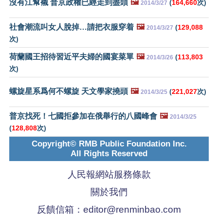
沒有江幫襯 普京政權已經走到盡頭
🖼️
(
164,660
次)
2014/3/27
社會潮流叫女人脫掉…請把衣服穿着
🖼️
(
129,088
2014/3/27
次)
荷蘭國王招待習近平夫婦的國宴菜單
🖼️
(
113,803
2014/3/26
次)
螺旋星系爲何不螺旋 天文學家撓頭
🖼️
(
221,027
次)
2014/3/25
普京找死！七國拒參加在俄舉行的八國峰會
🖼️
2014/3/25
(
128,808
次)
Copyright© RMB Public Foundation Inc.
All Rights Reserved
人民報網站服務條款
關於我們
反饋信箱：
editor@renminbao.com