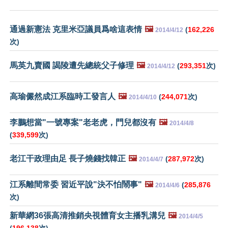
通過新憲法 克里米亞議員爲啥這表情
🖼️
(
162,226
2014/4/12
次)
馬英九賣國 謁陵遭先總統父子修理
🖼️
(
293,351
次)
2014/4/12
高瑜儼然成江系臨時工發言人
🖼️
(
244,071
次)
2014/4/10
李鵬想當"一號專案"老老虎，門兒都沒有
🖼️
2014/4/8
(
339,599
次)
老江干政理由足 長子燒錢找韓正
🖼️
(
287,972
次)
2014/4/7
江系離間常委 習近平說"決不怕鬧事"
🖼️
(
285,876
2014/4/6
次)
新華網36張高清推銷央視體育女主播乳溝兒
🖼️
2014/4/5