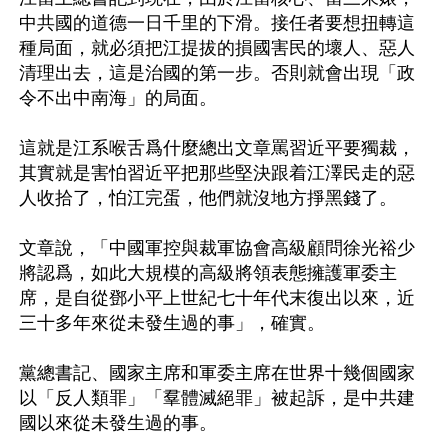
中共國的道德一日千里的下滑。接任者要想扭轉這
種局面，就必須把江提拔的損國害民的壞人、惡人
清理出去，這是治國的第一步。否則就會出現「政
令不出中南海」的局面。

這就是江系喉舌爲什麼總出文章罵習近平要獨裁，
其實就是害怕習近平把那些堅決跟着江澤民走的惡
人收拾了，怕江完蛋，他們就沒地方掙黑錢了。

文章說，「中國軍控與裁軍協會高級顧問徐光裕少
將認爲，如此大規模的高級將領表態擁護軍委主
席，是自從鄧小平上世紀七十年代末復出以來，近
三十多年來從未發生過的事」，確實。

黨總書記、國家主席和軍委主席在世界十幾個國家
以「反人類罪」「羣體滅絕罪」被起訴，是中共建
國以來從未發生過的事。
