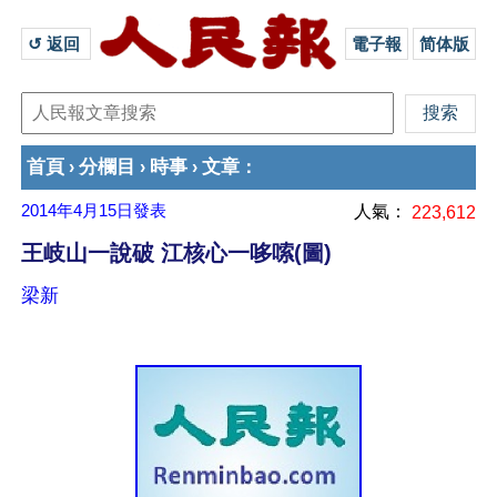
↺ 返回 
電子報
简体版
首頁
分欄目
時事
文章
›
›
›
：
2014年4月15日
發表
人氣：
223,612
王岐山一說破 江核心一哆嗦(圖)
梁新