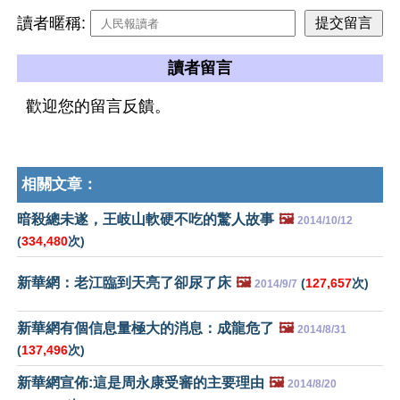
讀者暱稱:
讀者留言
歡迎您的留言反饋。
相關文章：
暗殺總未遂，王岐山軟硬不吃的驚人故事
🖼️
2014/10/12
(
334,480
次)
新華網：老江臨到天亮了卻尿了床
🖼️
(
127,657
次)
2014/9/7
新華網有個信息量極大的消息：成龍危了
🖼️
2014/8/31
(
137,496
次)
新華網宣佈:這是周永康受審的主要理由
🖼️
2014/8/20