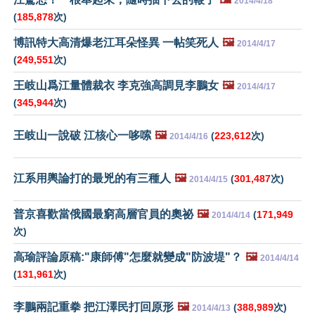
2014/4/18
(
185,878
次)
博訊特大高清爆老江耳朵怪異 一帖笑死人
🖼️
2014/4/17
(
249,551
次)
王岐山爲江量體裁衣 李克強高調見李鵬女
🖼️
2014/4/17
(
345,944
次)
王岐山一說破 江核心一哆嗦
🖼️
(
223,612
次)
2014/4/16
江系用輿論打的最兇的有三種人
🖼️
(
301,487
次)
2014/4/15
普京喜歡當俄國最窮高層官員的奧祕
🖼️
(
171,949
2014/4/14
次)
高瑜評論原稿:"康師傅"怎麼就變成"防波堤"？
🖼️
2014/4/14
(
131,961
次)
李鵬兩記重拳 把江澤民打回原形
🖼️
(
388,989
次)
2014/4/13