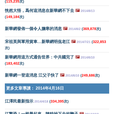
(
115,235
次)
恍然大悟，爲何這消息在新華網不下去
🖼️
2014/8/13
(
149,184
次)
新華網發佈一個令人膽寒的消息
🖼️
(
369,878
次)
2014/8/2
宋祖英與軍用貨車…新華網明侃老江
🖼️
(
322,853
2014/7/21
次)
新華網用這方式通告世界：中共國完了
🖼️
2014/6/10
(
183,402
次)
新華網一登這消息 江父子快了
🖼️
(
249,686
次)
2014/6/10
更多文章導讀：
2014年4月16日
江澤民最新指示
(
334,395
次)
2014/4/18
江驚恐！一根舉起來，隨時抽下去的鞭子
🖼️