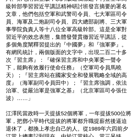
級幹部學習習近平講話精神研討班發言摘要的署名
文章，他們包括空軍和武警司令員、七大軍區司令
員、海軍及二炮副司令員、四大總部副將、三大軍
事學院負責人等十八位全軍高級幹部。這是全軍對
習近平的效忠表態，集體發聲貫徹習近平講話，從
多個角度闡釋習提出的『中國夢』和『強軍夢』。
有網民統計，兩個版面的文字中，出現二百二十多
次『習主席』：『確保習主席和中央軍委一聲令
下，能夠有效履行使命任務』（空軍司令員馬曉
天）；『習主席站在國家安全和發展戰略全域的高
度』（海軍副司令員田中）；『習主席強調，依法
治軍、從嚴治軍是強軍之基』（北京軍區司令張仕
波）……」

江澤民當政時一天提拔52個將軍，一年提拔500位將
軍，把鄧小平時代提拔的將軍都升職提薪然後逼迫
退休了，都換上孝忠自己的人。從1989年六四前夕
江當上總書記到現在，由於江當核心、當三呆婊，