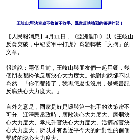
王岐山:堅決查處不收斂不收手、羣衆反映強烈的領導幹部！
【人民報消息】4月11日，《亞洲週刊》以《王岐山
反貪突破，中紀委軍中打虎》爲題轉載「文摘」的
文章。

報道說：兩個月前，王岐山與朋友們一起用餐，幾
個朋友都誇他反腐決心大力度大。他對此說卻不以
爲然：「你們都錯了，我再怎麼也沒用，是總書記
反腐決心大力度大。」

言外之意是，國家是好是壞與第一把手的決策密不
可分。江澤民當政時，腐敗決心大力度大、糜爛決
心大力度大、孝忠升官決心大力度大、活摘器官決
心大力度大，所以才有習近平今天的針對性的個個
擊破的決心大力度大。
