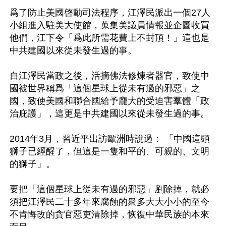
爲了防止美國啓動司法程序，江澤民派出一個27人
小組進入駐美大使館，蒐集美議員情報並企圖收買
他們，江下令「爲此所需花費上不封頂！」這也是
中共建國以來從未發生過的事。

自江澤民當政之後，活摘佛法修煉者器官，致使中
國被世界稱爲「這個星球上從未有過的邪惡」之
國，致使美國和聯合國給予龐大的受迫害羣體「政
治庇護」，這更是中共建國以來從未發生過的事。

2014年3月，習近平出訪歐洲時說過： 「中國這頭
獅子已經醒了，但這是一隻和平的、可親的、文明
的獅子」。

要把「這個星球上從未有過的邪惡」剷除掉，就必
須把江澤民二十多年來腐蝕的衆多大大小小的至今
不肯悔改的貪官惡吏清除掉，恢復中華民族的本來