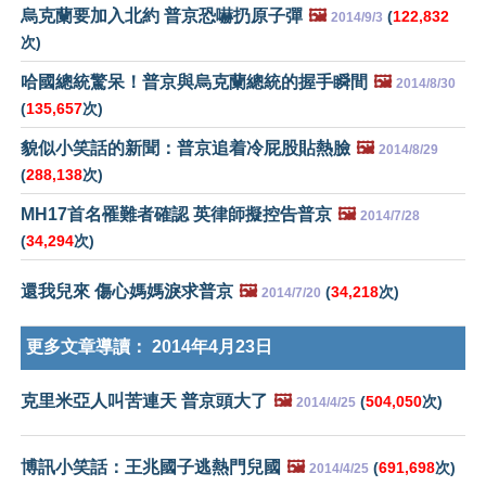
烏克蘭要加入北約 普京恐嚇扔原子彈
🖼️
(
122,832
2014/9/3
次)
哈國總統驚呆！普京與烏克蘭總統的握手瞬間
🖼️
2014/8/30
(
135,657
次)
貌似小笑話的新聞：普京追着冷屁股貼熱臉
🖼️
2014/8/29
(
288,138
次)
MH17首名罹難者確認 英律師擬控告普京
🖼️
2014/7/28
(
34,294
次)
還我兒來 傷心媽媽淚求普京
🖼️
(
34,218
次)
2014/7/20
更多文章導讀：
2014年4月23日
克里米亞人叫苦連天 普京頭大了
🖼️
(
504,050
次)
2014/4/25
博訊小笑話：王兆國子逃熱門兒國
🖼️
(
691,698
次)
2014/4/25