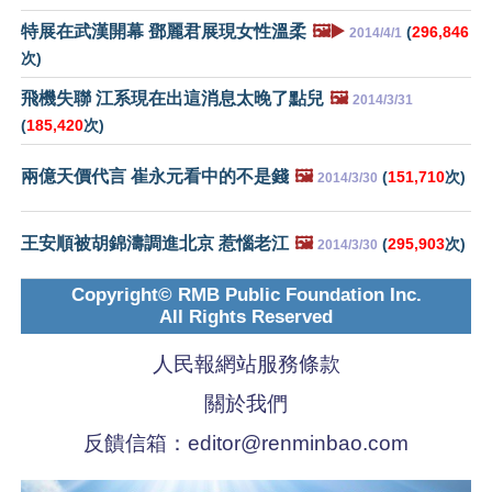
特展在武漢開幕 鄧麗君展現女性溫柔
🖼️▶️
(
296,846
2014/4/1
次)
飛機失聯 江系現在出這消息太晚了點兒
🖼️
2014/3/31
(
185,420
次)
兩億天價代言 崔永元看中的不是錢
🖼️
(
151,710
次)
2014/3/30
王安順被胡錦濤調進北京 惹惱老江
🖼️
(
295,903
次)
2014/3/30
Copyright© RMB Public Foundation Inc.
All Rights Reserved
人民報網站服務條款
關於我們
反饋信箱：
editor@renminbao.com