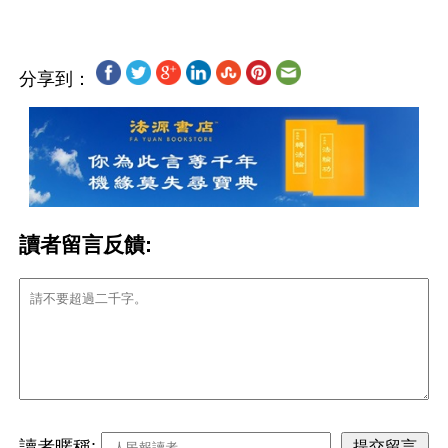
分享到：
讀者留言反饋:
讀者暱稱: