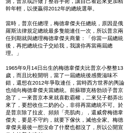
測，普京或許做了整容手術，讓自己看起來更加精
幹年輕，以便贏得2012年的總統選舉。

當時，普京任總理，梅德韋傑夫任總統，原因是俄
羅斯法律規定總統最多隻能連任一次，所以普京兩
任到期就與總理梅德韋傑夫商量：「你當一屆總統
後，再把總統位子交給我，我讓你再當兩屆總
理。」

1965年9月14日出生的梅德韋傑夫比普京小整整13
歲，而且比較開明，當了一屆總統後感覺滋味不
錯，還想在2012年爭取連任，當時西方世界的輿論
也傾向梅德韋傑夫當總統。前蘇聯克格勃頭子普京
急了，一來普京本來就喜歡霸權，二來兒子都弄出
來了，要想收住二奶的心，非得再當總統不可。於
是普京除了拉皮、頻頻「亮肌肉」，還威脅梅德韋
傑夫，要是不守約，就要下傢伙，滅他全家。梅德
韋傑夫最後一想沒命了什麼也都沒了，所以公開宣