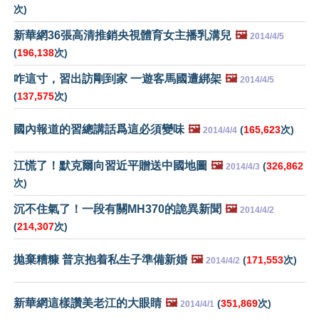
次)
新華網36張高清推銷央視體育女主播乳溝兒
🖼️
2014/4/5
(
196,138
次)
咋這寸，習出訪剛到家 一遊客馬國遭綁架
🖼️
2014/4/5
(
137,575
次)
國內報道的習總講話爲這必須變味
🖼️
(
165,623
次)
2014/4/4
江慌了！默克爾向習近平贈送中國地圖
🖼️
(
326,862
2014/4/3
次)
沉不住氣了！一段有關MH370的詭異新聞
🖼️
2014/4/2
(
214,307
次)
拋棄糟糠 普京抱着私生子準備新婚
🖼️
(
171,553
次)
2014/4/2
新華網這樣讚美老江的大眼睛
🖼️
(
351,869
次)
2014/4/1