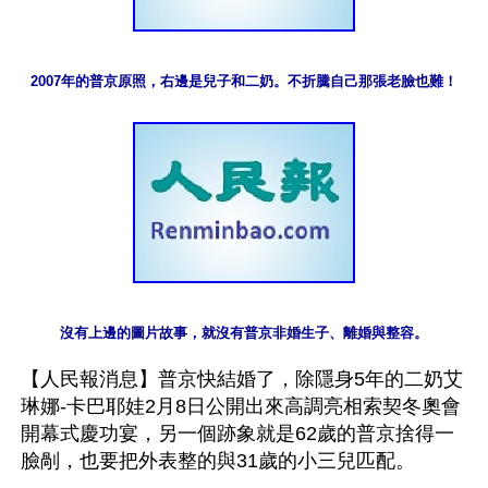
2007年的普京原照，右邊是兒子和二奶。不折騰自己那張老臉也難！
沒有上邊的圖片故事，就沒有普京非婚生子、離婚與整容。
【人民報消息】普京快結婚了，除隱身5年的二奶艾
琳娜-卡巴耶娃2月8日公開出來高調亮相索契冬奧會
開幕式慶功宴，另一個跡象就是62歲的普京捨得一
臉剮，也要把外表整的與31歲的小三兒匹配。
