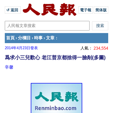
↺ 返回 
電子報
简体版
首頁
分欄目
時事
文章
›
›
›
：
2014年4月23日
發表
人氣：
234,554
爲求小三兒歡心 老江普京都捨得一臉剮(多圖)
辛馨