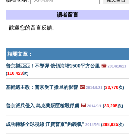
讀者留言
歡迎您的留言反饋。
相關文章：
普京樂亞亞！不導彈 俄領海增1500平方公里
🖼️
2014/10/13
(
110,423
次)
基輔總主教：普京受了撒旦的影響
🖼️
(
33,770
次)
2014/9/21
普京派兵侵入 烏克蘭叛匪槍殺俘虜
🖼️
(
33,205
次)
2014/9/1
成功轉移全球視線 江贊普京"夠義氣"
(
268,625
次)
2014/9/4