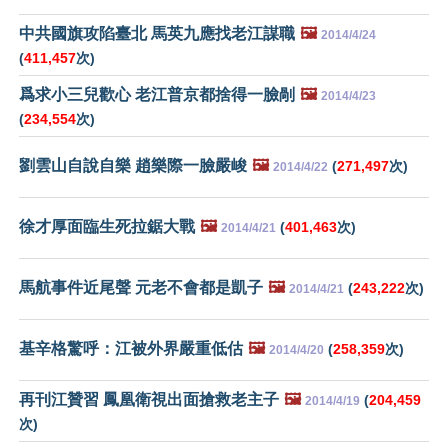
中共國旗攻陷臺北 馬英九應找老江謀職
🖼️
2014/4/24
(
411,457
次)
爲求小三兒歡心 老江普京都捨得一臉剮
🖼️
2014/4/23
(
234,554
次)
劉雲山自說自樂 趙樂際一臉嚴峻
🖼️
(
271,497
次)
2014/4/22
徐才厚面臨生死拉鋸大戰
🖼️
(
401,463
次)
2014/4/21
馬航事件近尾聲 元老不會都是凱子
🖼️
(
243,222
次)
2014/4/21
基辛格驚呼：江被外界嚴重低估
🖼️
(
258,359
次)
2014/4/20
再刊江贊習 鳳凰衛視出面搶救老主子
🖼️
(
204,459
2014/4/19
次)