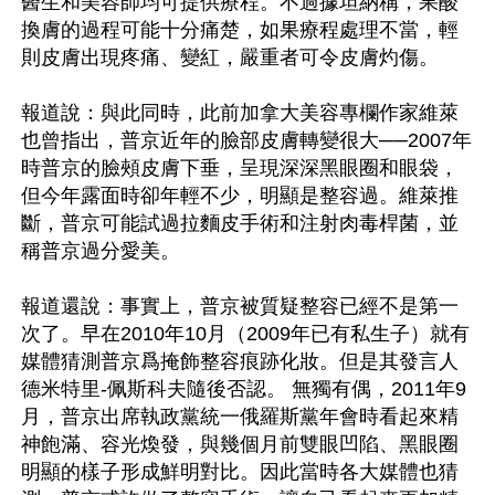
醫生和美容師均可提供療程。不過據坦納稱，果酸
換膚的過程可能十分痛楚，如果療程處理不當，輕
則皮膚出現疼痛、變紅，嚴重者可令皮膚灼傷。

報道說：與此同時，此前加拿大美容專欄作家維萊
也曾指出，普京近年的臉部皮膚轉變很大──2007年
時普京的臉頰皮膚下垂，呈現深深黑眼圈和眼袋，
但今年露面時卻年輕不少，明顯是整容過。維萊推
斷，普京可能試過拉麵皮手術和注射肉毒桿菌，並
稱普京過分愛美。 

報道還說：事實上，普京被質疑整容已經不是第一
次了。早在2010年10月（2009年已有私生子）就有
媒體猜測普京爲掩飾整容痕跡化妝。但是其發言人
德米特里-佩斯科夫隨後否認。 無獨有偶，2011年9
月，普京出席執政黨統一俄羅斯黨年會時看起來精
神飽滿、容光煥發，與幾個月前雙眼凹陷、黑眼圈
明顯的樣子形成鮮明對比。因此當時各大媒體也猜