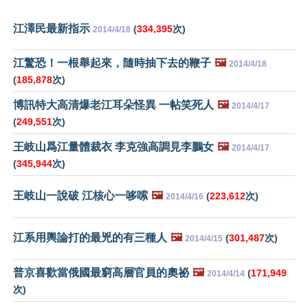
江澤民最新指示
(
334,395
次)
2014/4/18
江驚恐！一根舉起來，隨時抽下去的鞭子
🖼️
2014/4/18
(
185,878
次)
博訊特大高清爆老江耳朵怪異 一帖笑死人
🖼️
2014/4/17
(
249,551
次)
王岐山爲江量體裁衣 李克強高調見李鵬女
🖼️
2014/4/17
(
345,944
次)
王岐山一說破 江核心一哆嗦
🖼️
(
223,612
次)
2014/4/16
江系用輿論打的最兇的有三種人
🖼️
(
301,487
次)
2014/4/15
普京喜歡當俄國最窮高層官員的奧祕
🖼️
(
171,949
2014/4/14
次)