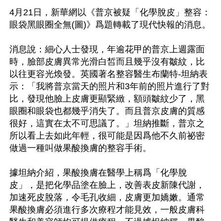
4月21日，新華網以《普京被疑「化學脫皮」整容：
眼袋黑眼圈全無(圖)》爲題轉載了現代快報的消息。

消息說：細心人士發現，年逾花甲的普京上週露面
時，臉部皮膚異常光滑白皙而且幾乎沒有皺紋，比
以往更容光煥發。英國著名整容醫生布蘭特-坦納表
示：「我將普京當天的照片和3年前的照片進行了對
比，發現他臉上皮膚更顯緊緻，額頭皺紋少了，黑
眼圈和眼袋也都幾乎消失了。而且普京皮膚的質感
很好，這實在太不可思議了。」坦納推斷，普京之
所以看上去如此年輕，很可能是因爲他不久前祕密
做過一種叫做果酸換膚的整容手術。 

據坦納介紹，果酸換膚在醫學上稱爲「化學脫
皮」，是把化學品塗在臉上，改善表皮新陳代謝，
加速死皮脫落，令毛孔收細，皮膚更加嬌嫩。通常
果酸換膚必須進行多次療程才能見效，一般皮膚科