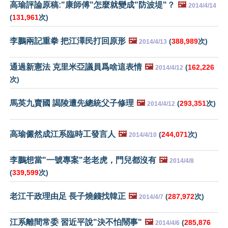
高瑜評論原稿:"康師傅"怎麼就變成"防波堤"？
🖼️
2014/4/14
(
131,961
次)
李鵬兩記重拳 把江澤民打回原形
🖼️
(
388,989
次)
2014/4/13
通過新憲法 克里米亞議員爲啥這表情
🖼️
(
162,226
2014/4/12
次)
馬英九賣國 謁陵遭先總統父子修理
🖼️
(
293,351
次)
2014/4/12
高瑜儼然成江系臨時工發言人
🖼️
(
244,071
次)
2014/4/10
李鵬想當"一號專案"老老虎，門兒都沒有
🖼️
2014/4/8
(
339,599
次)
老江干政理由足 長子燒錢找韓正
🖼️
(
287,972
次)
2014/4/7
江系離間常委 習近平說"決不怕鬧事"
🖼️
(
285,876
2014/4/6