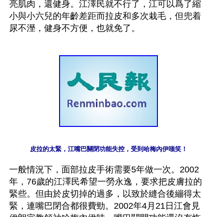
亮肌肉，還健身。江澤民就不行了，江可以爲了縮
小與小六兒的年齡差距而拉皮和多次栽毛，但兜着
皮拉的太緊，江嘴巴關閉功能失控，受到哈梅內伊嗤笑！
一般情況下，面部拉皮手術需要5年做一次。2002
年，76歲的江澤民希望一勞永逸，要求把皮膚拉的
緊些。但由於皮切掉的過多，以致於縫合後繃得太
緊，連嘴巴閉合都很費勁。2002年4月21日江會見