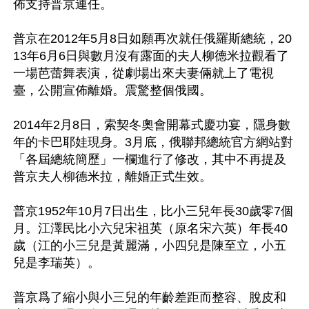
佈支持普京連任。

普京在2012年5月8日如願再次就任俄羅斯總統，20
13年6月6日與數月沒有露面的夫人柳德米拉觀看了
一場芭蕾舞表演，從劇場出來夫妻倆就上了電視
臺，公開宣佈離婚。震驚整個俄國。

2014年2月8日，索契冬奧會開幕式慶功宴，隱身數
年的卡巴耶娃現身。3月底，俄聯邦總統官方網站對
「各屆總統簡歷」一欄進行了修改，其中不再提及
普京夫人柳德米拉，離婚正式生效。

普京1952年10月7日出生，比小三兒年長30歲零7個
月。江澤民比小六兒宋祖英（原名宋六英）年長40
歲（江的小三兒是黃麗滿，小四兒是陳至立，小五
兒是李瑞英）。

普京爲了縮小與小三兒的年齡差距而整容、脫皮和