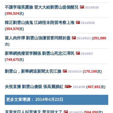
不讓李瑞英露臉 習大大給劉雲山提個醒兒
🖼️
2014/5/30
(
356,524
次)
韓正劉雲山搞鬼 江綿恆未陪習考察上海
🖼️
2014/5/28
(
354,570
次)
當人肉炸彈 劉雲山強摟習要同歸於盡
🖼️
(
251,080
2014/5/21
次)
新華網挑撥習李關係 劉雲山死忠江澤民
🖼️
2014/5/7
(
749,675
次)
劉雲山，新華網這新聞太丟江臉
🖼️
(
170,100
次)
2014/3/14
央視直播 劉雲山傻眼 張高麗臊紅
🖼️▶️
(
407,651
次)
2014/3/6
更多文章導讀：
2014年4月22日
克里米亞人叫苦連天 普京頭大了
🖼️
(
504,050
次)
2014/4/25