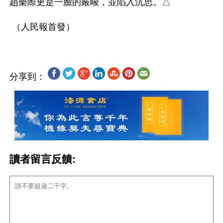
趙樂際更是一臉的嚴峻，並陷入沉思。△

分享到：
讀者留言反饋: