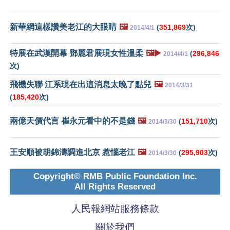
新華網這樣讚美老江的大眼睛
🖼️
(
351,869
次)
2014/4/1
特展在武漢開幕 鄧麗君展現女性溫柔
🖼️▶️
(
296,846
2014/4/1
次)
飛機失聯 江系現在出這消息太晚了點兒
🖼️
2014/3/31
(
185,420
次)
兩億天價代言 崔永元看中的不是錢
🖼️
(
151,710
次)
2014/3/30
王安順被胡錦濤調進北京 惹惱老江
🖼️
(
295,903
次)
2014/3/30
Copyright© RMB Public Foundation Inc.
All Rights Reserved
人民報網站服務條款
關於我們