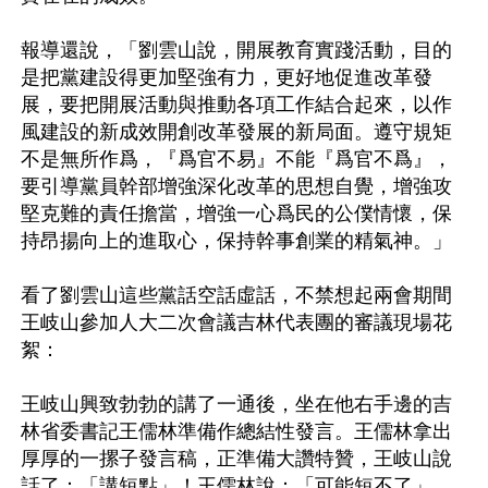
報導還說，「劉雲山說，開展教育實踐活動，目的
是把黨建設得更加堅強有力，更好地促進改革發
展，要把開展活動與推動各項工作結合起來，以作
風建設的新成效開創改革發展的新局面。遵守規矩
不是無所作爲，『爲官不易』不能『爲官不爲』，
要引導黨員幹部增強深化改革的思想自覺，增強攻
堅克難的責任擔當，增強一心爲民的公僕情懷，保
持昂揚向上的進取心，保持幹事創業的精氣神。」

看了劉雲山這些黨話空話虛話，不禁想起兩會期間
王岐山參加人大二次會議吉林代表團的審議現場花
絮：

王岐山興致勃勃的講了一通後，坐在他右手邊的吉
林省委書記王儒林準備作總結性發言。王儒林拿出
厚厚的一摞子發言稿，正準備大讚特贊，王岐山說
話了：「講短點」！王儒林說：「可能短不了」。
