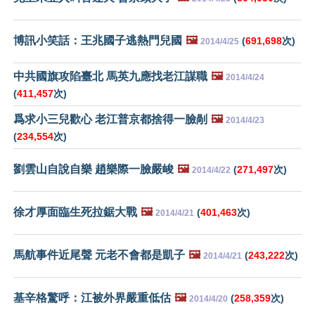
博訊小笑話：王兆國子逃熱門兒國
🖼️
(
691,698
次)
2014/4/25
中共國旗攻陷臺北 馬英九應找老江謀職
🖼️
2014/4/24
(
411,457
次)
爲求小三兒歡心 老江普京都捨得一臉剮
🖼️
2014/4/23
(
234,554
次)
劉雲山自說自樂 趙樂際一臉嚴峻
🖼️
(
271,497
次)
2014/4/22
徐才厚面臨生死拉鋸大戰
🖼️
(
401,463
次)
2014/4/21
馬航事件近尾聲 元老不會都是凱子
🖼️
(
243,222
次)
2014/4/21
基辛格驚呼：江被外界嚴重低估
🖼️
(
258,359
次)
2014/4/20