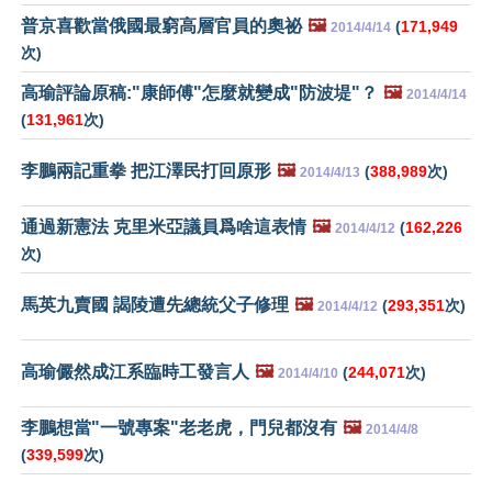
普京喜歡當俄國最窮高層官員的奧祕
🖼️
(
171,949
2014/4/14
次)
高瑜評論原稿:"康師傅"怎麼就變成"防波堤"？
🖼️
2014/4/14
(
131,961
次)
李鵬兩記重拳 把江澤民打回原形
🖼️
(
388,989
次)
2014/4/13
通過新憲法 克里米亞議員爲啥這表情
🖼️
(
162,226
2014/4/12
次)
馬英九賣國 謁陵遭先總統父子修理
🖼️
(
293,351
次)
2014/4/12
高瑜儼然成江系臨時工發言人
🖼️
(
244,071
次)
2014/4/10
李鵬想當"一號專案"老老虎，門兒都沒有
🖼️
2014/4/8
(
339,599
次)