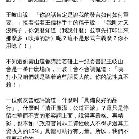
王岐山說：「你說話肯定是說我的發言如何如何重
要。」接着指着王儒林手中的稿子說：「我剛才又
沒稿子，你怎麼知道（我說什麼）並事先打印出來
那麼多（吹捧的話）呢？這不是形式主義麼？你不
用唸了！」

不知道劉雲山這番講話若碰上中紀委書記王岐山，
會是一番什麼場面，王岐山會不會調侃道：「咦，
打小兒咱們就是聽着這些話長大的。你的記性真不
賴！」

一位網友曾經評論道：什麼叫「具備良好的品
行」、什麼叫「清正廉潔，公道正派」？還只是停
留在華而不實的形容詞上面，說得再嚴格、再精
彩，也不如「政府官員非工資性收入不得超過其工
資收入的15%」具體可執行有力量。所以，我們不
需要玩虛的。
