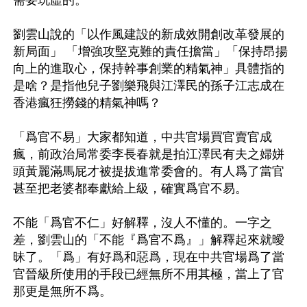
劉雲山說的「以作風建設的新成效開創改革發展的
新局面」 「增強攻堅克難的責任擔當」「保持昂揚
向上的進取心，保持幹事創業的精氣神」具體指的
是啥？是指他兒子劉樂飛與江澤民的孫子江志成在
香港瘋狂撈錢的精氣神嗎？

「爲官不易」大家都知道，中共官場買官賣官成
瘋，前政治局常委李長春就是拍江澤民有夫之婦姘
頭黃麗滿馬屁才被提拔進常委會的。有人爲了當官
甚至把老婆都奉獻給上級，確實爲官不易。

不能「爲官不仁」好解釋，沒人不懂的。一字之
差，劉雲山的「不能『爲官不爲』」解釋起來就曖
昧了。「爲」有好爲和惡爲，現在中共官場爲了當
官晉級所使用的手段已經無所不用其極，當上了官
那更是無所不爲。
