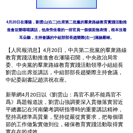
4月20日在瀋陽，劉雲山(右二)出席第二批黨的羣衆路線教育實踐活動推
進會並樂嘻嘻講話，他身旁坐着的一排官員一個個面無表情，根本沒着
耳朵聽，主持會議的中組部部長趙樂際(右一)滿臉嚴峻。
【人民報消息】4月20日，中共第二批黨的羣衆路線
教育實踐活動推進會在瀋陽召開，中央政治局常
委、中央黨的羣衆路線教育實踐活動領導小組組長
劉雲山出席並講話，中組部部長趙樂際主持會議，
中紀委副書記趙洪祝在座。

新華網4月20日以《劉雲山：爲官不易不能爲官不
爲》爲題報道說，劉雲山強調要深入貫徹落實習近
平總書記在河南蘭考調研指導時的重要講話精神，
堅持高標準高質量，堅持從嚴從實要求，把每個環
節的工作做紮實做到位，確保教育實踐活動取得實
實在在的成效。
