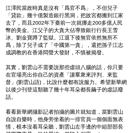
江澤民當政時真是沒有「爲官不爲」，不但兒子
「貸款」幾十億製造銀行黑洞，把故宮都搬到江家
去了，而且2002年下臺前一次就挪走200多億人民
幣的美金。江父子的大貪大佔導致銀行行長王雪
冰、劉金寶蹲了監獄。江退下後無官依然無所不
爲，除了兒子成了「中國第一貪」，還把孫子江志
成調教的在香港悶聲大發財，不慎被揭發。

其實，劉雲山不需要說那些虛頭八腦的話，你只要
在官場亮出你自己的資產「讓羣衆來評判、來監
督」(劉雲山語)，比說什麼都有說服力。希望新華網
以後少刊登這類聽了幾十年耳朵都長繭子的虛話廢
話。

看看新華網攝影記者拍攝的圖片就知道，當劉雲山
自說自樂時，他身旁坐着的一排官員一個個面無表
情，根本沒着耳朵聽，劉雲山左手邊的中組部部長