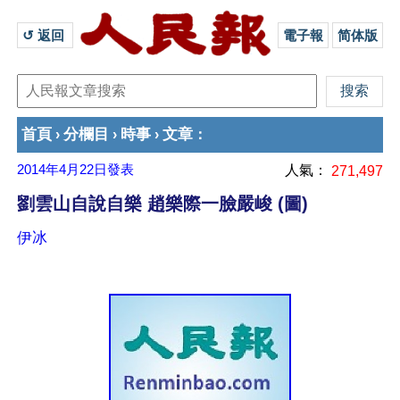
↺ 返回 
電子報
简体版
首頁
分欄目
時事
文章
›
›
›
：
2014年4月22日
發表
人氣：
271,497
劉雲山自說自樂 趙樂際一臉嚴峻 (圖)
伊冰