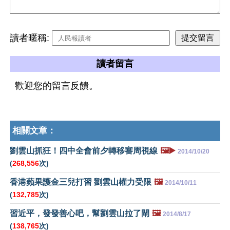
讀者暱稱:
讀者留言
歡迎您的留言反饋。
相關文章：
劉雲山抓狂！四中全會前夕轉移審周視線
🖼️▶️
2014/10/20
(
268,556
次)
香港蘋果護金三兒打習 劉雲山權力受限
🖼️
2014/10/11
(
132,785
次)
習近平，發發善心吧，幫劉雲山拉了閘
🖼️
2014/8/17
(
138,765
次)