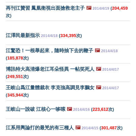
再刊江贊習 鳳凰衛視出面搶救老主子
🖼️
(
204,459
2014/4/19
次)
江澤民最新指示
(
334,395
次)
2014/4/18
江驚恐！一根舉起來，隨時抽下去的鞭子
🖼️
2014/4/18
(
185,878
次)
博訊特大高清爆老江耳朵怪異 一帖笑死人
🖼️
2014/4/17
(
249,551
次)
王岐山爲江量體裁衣 李克強高調見李鵬女
🖼️
2014/4/17
(
345,944
次)
王岐山一說破 江核心一哆嗦
🖼️
(
223,612
次)
2014/4/16
江系用輿論打的最兇的有三種人
🖼️
(
301,487
次)
2014/4/15