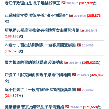
老江干政理由足 長子燒錢找韓正
🖼️
(
287,972
次)
2014/4/7
江系離間常委 習近平說"決不怕鬧事"
🖼️
(
285,876
2014/4/6
次)
新華網36張高清推銷央視體育女主播乳溝兒
🖼️
2014/4/5
(
196,138
次)
咋這寸，習出訪剛到家 一遊客馬國遭綁架
🖼️
2014/4/5
(
137,575
次)
國內報道的習總講話爲這必須變味
🖼️
(
165,623
次)
2014/4/4
江慌了！默克爾向習近平贈送中國地圖
🖼️
(
326,862
2014/4/3
次)
沉不住氣了！一段有關MH370的詭異新聞
🖼️
2014/4/2
(
214,307
次)
拋棄糟糠 普京抱着私生子準備新婚
🖼️
(
171,553
次)
2014/4/2