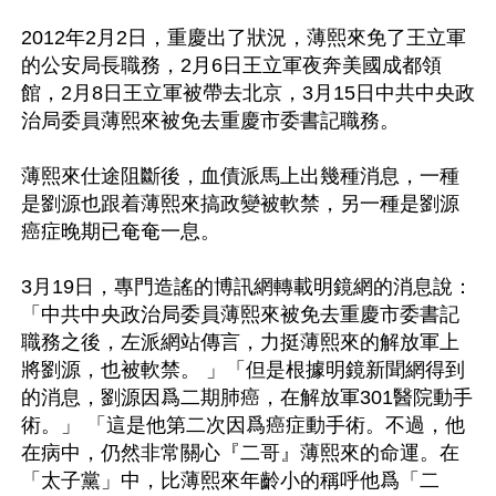
2012年2月2日，重慶出了狀況，薄熙來免了王立軍
的公安局長職務，2月6日王立軍夜奔美國成都領
館，2月8日王立軍被帶去北京，3月15日中共中央政
治局委員薄熙來被免去重慶市委書記職務。

薄熙來仕途阻斷後，血債派馬上出幾種消息，一種
是劉源也跟着薄熙來搞政變被軟禁，另一種是劉源
癌症晚期已奄奄一息。

3月19日，專門造謠的博訊網轉載明鏡網的消息說：
「中共中央政治局委員薄熙來被免去重慶市委書記
職務之後，左派網站傳言，力挺薄熙來的解放軍上
將劉源，也被軟禁。 」「但是根據明鏡新聞網得到
的消息，劉源因爲二期肺癌，在解放軍301醫院動手
術。」 「這是他第二次因爲癌症動手術。不過，他
在病中，仍然非常關心『二哥』薄熙來的命運。在
「太子黨」中，比薄熙來年齡小的稱呼他爲「二