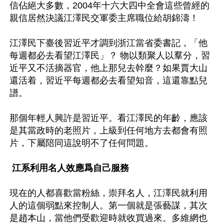
信佔絕大多數，2004年十六大四中全會這些曾經的
親信居然決議江澤民交軍委主席職位給胡錦濤！

江澤民下臺後習近平才調到浙江當省委書記，「他
每週都必去看望江澤民」？ 物以類聚人以羣分，習
近平又不活摘器官，他上那兒去幹麼？如果賈大山
還活着，習近平每週都必去看望知音，這還靠點兒
譜。

那個年輕人興許是習近平。看江澤民的年齡，應該
是其當政時的老照片，上級到任何地方去都會有照
江系利用名人效應爲自己服務
現在的人都喜歡當粉絲，崇拜名人，江澤民就利用
人的這個弱點來控制人。第一個就是張藝謀，其次
是趙本山，當他們受歡迎時就收買過來。多維網也