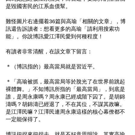
是毀國害民的江系血債幫。

難怪圖片右邊擺着36篇與高瑜「相關的文章」，博
訊還告訴讀者：想看更多的高瑜「請利用搜索功
能」。你說博訊愛江澤民愛到何種程度！

有讀者非常清醒，在該文章下留言：

＊（博訊指的）最高當局就是習近平。

＊「高瑜被抓，最高當局等於脫光了在世界前跳起
裸體舞。」不知博訊所指的「最高當局」，到底是
誰，是周永康嗎？周永康已經成階下囚了。是胡錦
濤嗎？胡錦濤已經退了，不在其位，不謀其政嘛。
是江澤民嘛？江澤民連周永康這樣的核心幕僚都不
一定能保得了。

博訊扭捏來扭捏去，就是不好意思明說，其實高瑜