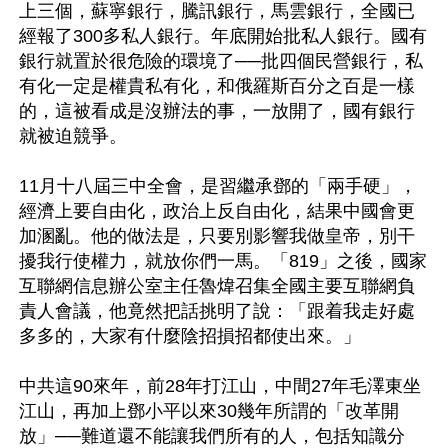
上三個，蘇寧銀行，騰訊銀行，馬雲銀行，全國已
經報了300多私人銀行。年底開始批私人銀行。國有
銀行就置於很危險的環境了──批四個民營銀行，私
有化一定是權貴私有化，和俄羅斯百分之百是一樣
的，這被看成是沒辦法的事，一放開了，國有銀行
就被迫競爭。

11月十八屆三中全會，是習繼承鄧的「兩手硬」，
經濟上要自由化，政治上反自由化，結果中國會更
加溷亂。他的做法是，只要別影響我做皇帝，別干
擾我行使權力，就放你們一馬。「819」之後，國家
互聯網信息辦公室主任魯煒召集全國主要互聯網負
責人會議，他竟然把話挑明了說：「跟着我走好處
多多的，大家有什麼陰招損招都使出來。」

中共這90來年，前28年打江山，中間27年毛澤東坐
江山，再加上鄧小平以來30幾年所謂的「改革開
放」──難道還不能讓我們所有的人，包括知識分