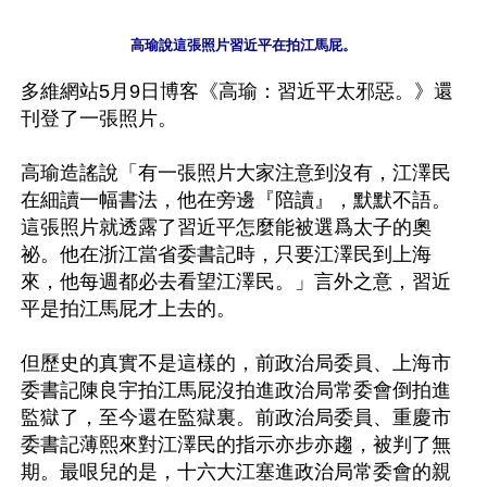
高瑜說這張照片習近平在拍江馬屁。
多維網站5月9日博客《高瑜：習近平太邪惡。》還
刊登了一張照片。

高瑜造謠說「有一張照片大家注意到沒有，江澤民
在細讀一幅書法，他在旁邊『陪讀』，默默不語。
這張照片就透露了習近平怎麼能被選爲太子的奧
祕。他在浙江當省委書記時，只要江澤民到上海
來，他每週都必去看望江澤民。」言外之意，習近
平是拍江馬屁才上去的。

但歷史的真實不是這樣的，前政治局委員、上海市
委書記陳良宇拍江馬屁沒拍進政治局常委會倒拍進
監獄了，至今還在監獄裏。前政治局委員、重慶市
委書記薄熙來對江澤民的指示亦步亦趨，被判了無
期。最哏兒的是，十六大江塞進政治局常委會的親