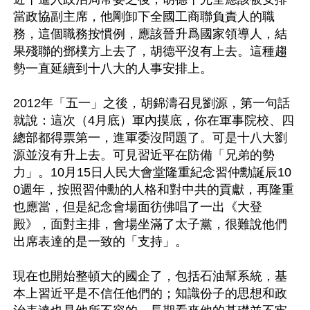
當政協副主席，他剛卸下全國工商聯負責人的職
務，這個職務按慣例，應該晉升爲國家領導人，結
果殘聯的鄧樸方上去了，胡德平沒有上去。這種趨
勢一直延續到十八大的人事安排上。

2012年「五一」之後，胡錦濤召見劉源，第一句話
就說：這次（4月底）軍內摸底，你在軍事院校、四
總部都得票第一，進軍委沒問題了。可是十八大劉
源並沒有升上去。可見習近平在防備「兄弟的勢
力」。10月15日人民大會堂隆重紀念習仲勳誕辰10
0週年，按照習仲勳的人格和對中共的貢獻，再隆重
也應當，但是紀念會場面彷佛唱了一出《大登
殿》，面對主排，會場坐滿了太子黨，很難說他們
出席表達的是一致的「支持」。

現在也開始整頓大的國企了，包括石油幫系統，基
本上習近平是不信任他們的；知識份子的思想和政