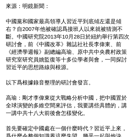
來源：明鏡新聞：

中國黨和國家最高領導人習近平到底傾左還是傾
右？自2007年他被確認爲接班人以來就被猜測不
斷。中國研究院2013年10月28日於紐約舉行第四次
研討會，前《中國改革》雜誌社社長李偉東、前
《經濟學週報》副總編高瑜、原中共中央農村政策
研究室研究員姚監復等十多位學者與會，一同探討
習近平的思想路線與根源。

以下爲根據錄音整理的研討會發言。

高瑜：剛才李偉東從大戰略分析中國，把中國置於
全球演變的多維空間來評估，我要講些具體的，講
一講中共十八大前後會怎樣變化。

首先要確定中國處在一個什麼時代？習近平上來，
爲什麼令整個知識界這麼失望、幾乎一起與他決