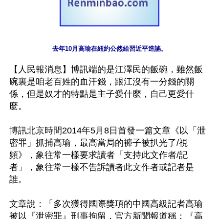
去年10月高瑜在紐約公然給習近平造謠。
【人民報消息】博訊端的是江澤民的飯碗，雖然飯
碗裏是咱老百姓的血汗錢，跟江沒有一分錢的關
係，但是奴才的特點是主子愛什麼，自己更愛什
麼。

博訊北京時間2014年5月8日首發一篇文章《以「泄
密罪」抓捕高瑜，最高當局的褲子被扒光了/視
頻》，象往常一樣要求讀者「支持此文作者/記
者」，象往常一樣不告訴讀者此文作者或記者是
誰。

文章說：「多次獲得國際獎項的中國高級記者高瑜
被以『泄密罪』刑事拘留，官方新聞報道稱：『高