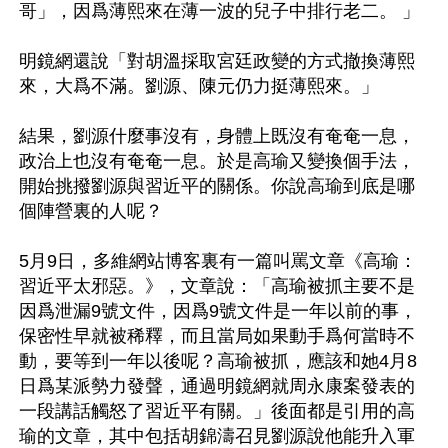
哥」，因爲薄熙來在薄一波的兒子中排行老二。 」

明鏡網還說「對胡溫採取宮廷政變的方式撤換薄熙
來，大爲不滿。劉源、陳元仍力挺薄熙來。」

結果，劉源什麼事沒有，身體上既沒有奄奄一息，
政治上也沒有奄奄一息。於是高瑜又變換個手法，
開始挑撥劉源與習近平的關係。你說高瑜到底是哪
個陣營裏的人呢？ 

5月9日，多維網站博客裏有一篇叫罵文章《高瑜：
習近平太邪惡。》，文章說：「高瑜被抓主要不是
因爲泄漏9號文件，因爲9號文件是一年以前的事，
保密性早就被稀釋，而且當局如果動手爲何當時不
動，要等到一年以後呢？高瑜被抓，應該和她4月8
日爲某派勢力發聲，通過明鏡網就周永康案發表的
一段講話觸怒了習近平有關。」後面都是引用的高
瑜的文章，其中包括胡錦濤召見劉源說他能升入軍