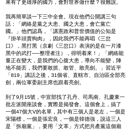
果有了更雄厚的國力，會對世界做什麼？很難說。

我再簡單談一下三中全會。現在他們公開講三句
話：「網絡是黨之大患、國之大患，會亡黨亡
國。」他們認爲，「講憲政和普世價值的公知是
『掛羊頭賣狗肉』，因此我們不能再唱《三岔
口》，黑打黑（京劇《三岔口》表演的是在一片漆
黑中的武打──整理者注），得明着來！」「網絡能
量正在變大，是我們的心腹大患，導向不能變，陣
地不能丟，我們要敢抓、敢管、敢亮劍。」習近平
「819」講話之後，31個省、直轄市、自治區全部亮
劍，兩位軍委副主席也跟着亮劍。

到了9月15號，中宣部找了孔丹、司馬南、孔慶東一
批左派開座談會，實際是揭發會。這個會上，搞了
一個47個大V的名單，其中有三個人是老左，一個是
宋陽標，一個是張宏良，一個是韓德強，說這三人
是「拆廟黨」，要用「文革」方式把共產黨這個廟