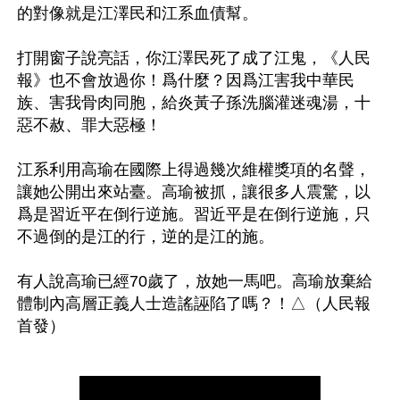
的對像就是江澤民和江系血債幫。

打開窗子說亮話，你江澤民死了成了江鬼，《人民
報》也不會放過你！爲什麼？因爲江害我中華民
族、害我骨肉同胞，給炎黃子孫洗腦灌迷魂湯，十
惡不赦、罪大惡極！ 

江系利用高瑜在國際上得過幾次維權獎項的名聲，
讓她公開出來站臺。高瑜被抓，讓很多人震驚，以
爲是習近平在倒行逆施。習近平是在倒行逆施，只
不過倒的是江的行，逆的是江的施。

有人說高瑜已經70歲了，放她一馬吧。高瑜放棄給
體制內高層正義人士造謠誣陷了嗎？！△（人民報