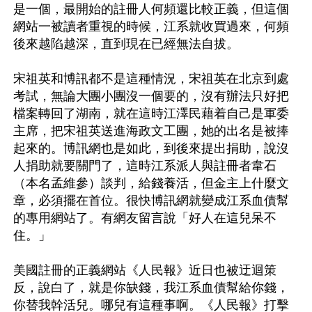
是一個，最開始的註冊人何頻還比較正義，但這個
網站一被讀者重視的時候，江系就收買過來，何頻
後來越陷越深，直到現在已經無法自拔。

宋祖英和博訊都不是這種情況，宋祖英在北京到處
考試，無論大團小團沒一個要的，沒有辦法只好把
檔案轉回了湖南，就在這時江澤民藉着自己是軍委
主席，把宋祖英送進海政文工團，她的出名是被捧
起來的。博訊網也是如此，到後來提出捐助，說沒
人捐助就要關門了，這時江系派人與註冊者韋石
（本名孟維參）談判，給錢養活，但金主上什麼文
章，必須擺在首位。很快博訊網就變成江系血債幫
的專用網站了。有網友留言說「好人在這兒呆不
住。」

美國註冊的正義網站《人民報》近日也被迂迴策
反，說白了，就是你缺錢，我江系血債幫給你錢，
你替我幹活兒。哪兒有這種事啊。《人民報》打擊