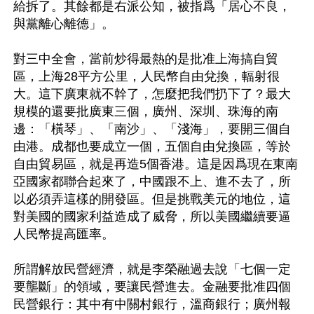
給拆了。其餘都是右派公知，被指爲「居心不良，
與黨離心離德」。

對三中全會，當前炒得最熱的是批准上海搞自貿
區，上海28平方公里，人民幣自由兌換，輻射很
大。這下廣東就不幹了，怎麼把我們扔下了？最大
規模的還要批廣東三個，廣州、深圳、珠海的南
邊：「橫琴」、「南沙」、「淺海」，要開三個自
由港。成都也要成立一個，五個自由兌換區，等於
自由貿易區，就是再造5個香港。這是因爲現在東南
亞國家都聯合起來了，中國跟不上、進不去了，所
以必須弄這樣的開發區。但是挑戰美元的地位，這
對美國的國家利益造成了威脅，所以美國繼續要逼
人民幣提高匯率。

所謂解放民營經濟，就是李榮融過去說「七個一定
要壟斷」的領域，要讓民營進去。金融要批准四個
民營銀行：其中有中關村銀行，溫商銀行；廣州報