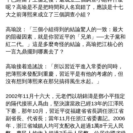
呢？高瑜是不是把時間和人名寫錯了，應該是十七
大之前薄熙來成立了三個調查小組？

高瑜說：「三個小組得到的結論驚人的一致：最大
的阻礙因素，就是你習近平的「兄弟」──太子黨和
紅二代。」這是多麼奇怪的結論，高瑜把江核心的
一言九鼎擺到哪裏去了？

高瑜接着造謠說：「所以習近平進入常委的同時，
把薄熙來發配到重慶，習近平是有他的考慮的，但
沒有想到薄熙來在那兒搞得風生水起。」

2002年11月十六大，元老們以胡錦濤是鄧小平指定
的隔代接班人爲由，堅決讓當政已經13年的江澤民
下臺，那年10月，習近平從福建省省長調任浙江省
副省長、代省長；當年11月任浙江省委書記。2006
年，浙江省城鎮人均可支配收入超過1萬8千元人民