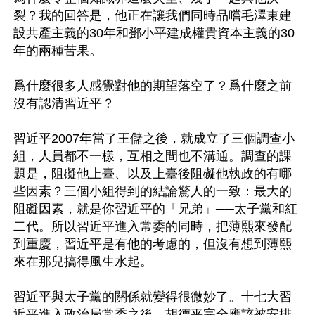
裂？我的回答是，他正在讓我們同時品嚐毛澤東建
設共產主義的30年和鄧小平建成權貴資本主義的30
年的兩種苦果。

爲什麼很多人感覺對他的期望落空了？爲什麼之前
沒有認清習近平？

習近平2007年當了王儲之後，就成立了三個調查小
組，人員都不一樣，互相之間也不溝通。調查的課
題是，阻礙他上臺、以及上臺後阻礙他執政的有哪
些因素？三個小組得到的結論驚人的一致：最大的
阻礙因素，就是你習近平的「兄弟」──太子黨和紅
二代。所以習近平進入常委的同時，把薄熙來發配
到重慶，習近平是有他的考慮的，但沒有想到薄熙
來在那兒搞得風生水起。

習近平與太子黨的關係就變得很微妙了。十七大習
近平進入政治局常委之後，胡德平完全應該被安排