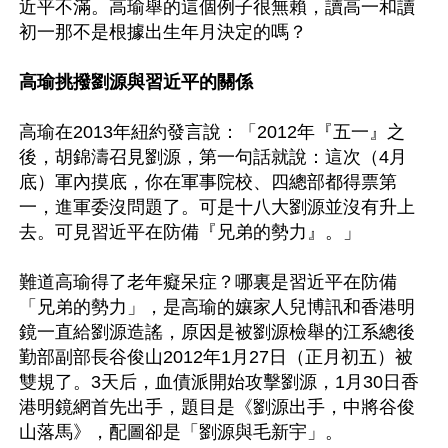
近平不滿。高瑜舉的這個例子很無賴，讀高一和讀
初一那不是根據出生年月決定的嗎？

高瑜挑撥劉源與習近平的關係
高瑜在2013年紐約發言說：「2012年『五一』之
後，胡錦濤召見劉源，第一句話就說：這次（4月
底）軍內摸底，你在軍事院校、四總部都得票第
一，進軍委沒問題了。可是十八大劉源並沒有升上
去。可見習近平在防備『兄弟的勢力』。」

難道高瑜得了老年癡呆症？哪裏是習近平在防備
「兄弟的勢力」，是高瑜的孃家人兒博訊和香港明
鏡一直給劉源造謠，原因是被劉源檢舉的江系總後
勤部副部長谷俊山2012年1月27日（正月初五）被
雙規了。3天后，血債派開始攻擊劉源，1月30日香
港明鏡網首先出手，題目是《劉源出手，中將谷俊
山落馬》，配圖卻是「劉源與毛新宇」。
