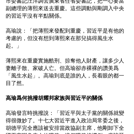
市委書記汪洋調去廣東省任省委書記，把一心要當
副總理的薄熙來送去重慶。這些調動與剛調入中央
的習近平沒有半點關係。

高瑜說：「把薄熙來發配到重慶，習近平是有他的
考慮的，但沒有想到薄熙來在那兒搞得風生水
起。」

薄熙來在重慶實施酷刑、掠奪他人財產，讓多少人
妻離子散、家破人亡。但高瑜卻赤裸裸的讚美爲
「風生水起」。高瑜到底是誰的人，長着眼的都一
目了然。

高瑜爲何挑撥胡耀邦家族與習近平的關係
高瑜發言時挑撥說：「習近平與太子黨的關係就變
得很微妙了。十七大習近平進入政治局常委之後，
胡德平完全應該被安排當政協副主席，他剛卸下全