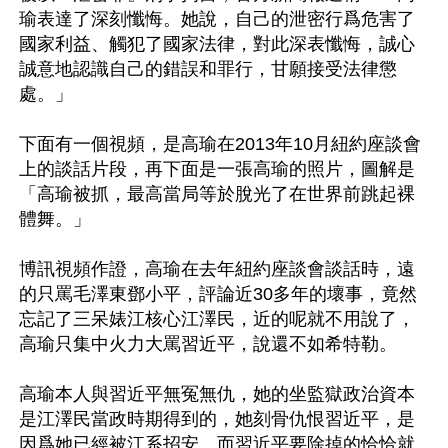
瑜表達了深刻懺悔。她說，自己的泄密行爲危害了
國家利益、觸犯了國家法律，對此深表懺悔，誠心
誠意地認識自己的錯誤和罪行，甘願接受法律懲
處。」

下面有一個視頻，是高瑜在2013年10月紐約座談會
上的談話片段，再下面是一張高瑜的照片，圖解是
「高瑜被抓，最高當局等於脫光了在世界前跳起裸
體舞。」

博訊視頻作證，高瑜在去年紐約座談會談話時，遠
的只罵毛澤東鄧小平，評論近30多年的壞事，竟然
忘記了三呆婊江核心江澤民，近的呢就不用說了，
高瑜只集中火力大罵習近平，說還不如希特勒。

高瑜本人與習近平無冤無仇，她的坐監獄政治資本
是江澤民當政時期得到的，她刻骨仇恨習近平，是
因爲她已經被江系招安，而習近平要除掉的恰恰就