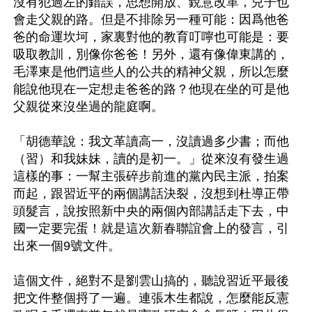
沒有犯過左的錯誤，思想開放、銳意改革，兒子也
會走父親的路。但是不排除另一種可能：因爲他爸
爸的命運坎坷，家裏對他的教育叮嚀也可能是：要
吸取教訓，別像你爸爸！另外，還有像偉東講的，
毛澤東是他們這些人的公共的精神父親，所以怎麼
能說他現在一定想走爸爸的路？他現在坐的可是他
父親從來沒坐過的龍庭啊。

「胡德華說：我文革讀高一，沒讀過多少書；而他
（習）和我妹妹，讀的是初一。」從來沒有發生過
這樣的事：一幫主張碎步前進的黨內民主派，拍案
而起，跟習近平的兩個講話決裂，沒想到杜導正帶
頭髮言，說按照新中央的兩個內部講話走下去，中
國一定要完蛋！就是這次新春聯誼會上的發言，引
出來一個9號文件。

這個文件，絕對不是劉雲山搞的，聽說習近平最後
把文件整個捋了一遍。連張木生都說，怎麼能反憲