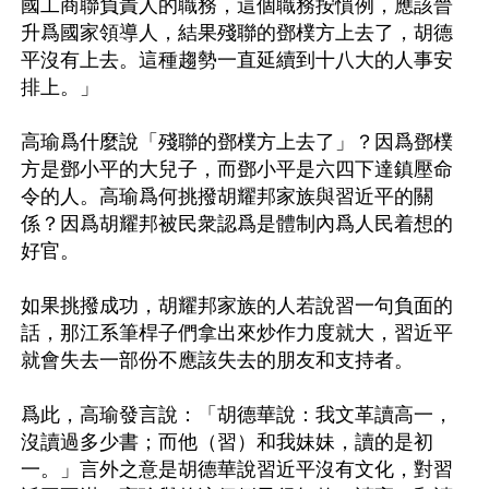
國工商聯負責人的職務，這個職務按慣例，應該晉
升爲國家領導人，結果殘聯的鄧樸方上去了，胡德
平沒有上去。這種趨勢一直延續到十八大的人事安
排上。」

高瑜爲什麼說「殘聯的鄧樸方上去了」？因爲鄧樸
方是鄧小平的大兒子，而鄧小平是六四下達鎮壓命
令的人。高瑜爲何挑撥胡耀邦家族與習近平的關
係？因爲胡耀邦被民衆認爲是體制內爲人民着想的
好官。

如果挑撥成功，胡耀邦家族的人若說習一句負面的
話，那江系筆桿子們拿出來炒作力度就大，習近平
就會失去一部份不應該失去的朋友和支持者。

爲此，高瑜發言說：「胡德華說：我文革讀高一，
沒讀過多少書；而他（習）和我妹妹，讀的是初
一。」言外之意是胡德華說習近平沒有文化，對習