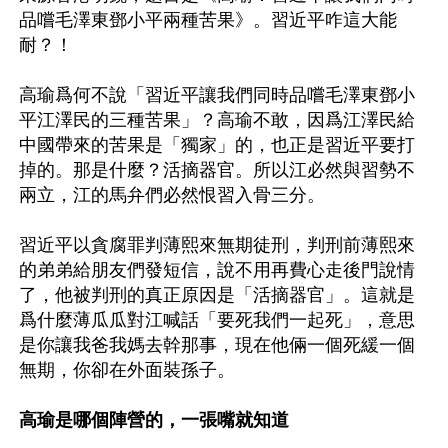
品嚐毛澤東鄧小平兩種苦果》。習近平咋這大能
耐？！

高瑜爲何不說「習近平讓我們同時品嚐毛澤東鄧小
平江澤民的三種苦果」？高瑜不敢，因爲江澤民給
中國帶來的苦果是「獨家」的，也正是習近平要打
掉的。那是什麼？活摘器官。所以江必然與習勢不
兩立，江的馬弁們必然恨習入骨三分。

習近平以貪腐罪判薄熙來無期徒刑，判刑前薄熙來
的弟弟給朋友們發短信，說不用再費心走後門說情
了，他被判刑的真正原因是「活摘器官」。這就是
爲什麼薄瓜瓜對江喊話「要死我們一起死」，意思
是你讓我爸我媽去幹那事，現在他倆一個死緩一個
高瑜是哪個陣營的，一張嘴就知道