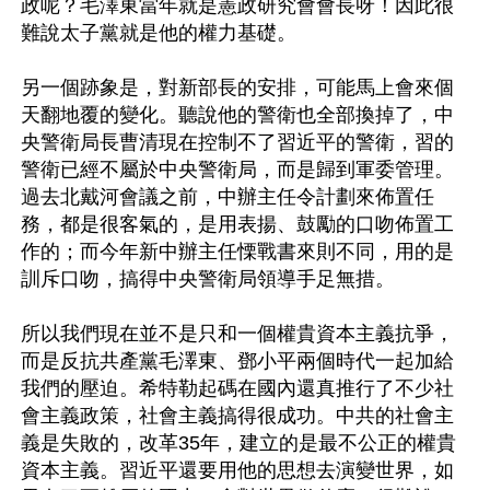
政呢？毛澤東當年就是憲政研究會會長呀！因此很
難說太子黨就是他的權力基礎。

另一個跡象是，對新部長的安排，可能馬上會來個
天翻地覆的變化。聽說他的警衛也全部換掉了，中
央警衛局長曹清現在控制不了習近平的警衛，習的
警衛已經不屬於中央警衛局，而是歸到軍委管理。
過去北戴河會議之前，中辦主任令計劃來佈置任
務，都是很客氣的，是用表揚、鼓勵的口吻佈置工
作的；而今年新中辦主任慄戰書來則不同，用的是
訓斥口吻，搞得中央警衛局領導手足無措。

所以我們現在並不是只和一個權貴資本主義抗爭，
而是反抗共產黨毛澤東、鄧小平兩個時代一起加給
我們的壓迫。希特勒起碼在國內還真推行了不少社
會主義政策，社會主義搞得很成功。中共的社會主
義是失敗的，改革35年，建立的是最不公正的權貴
資本主義。習近平還要用他的思想去演變世界，如