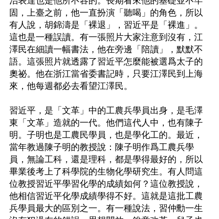
治表達也是他所不容的。長期看來他的基礎並不牢
固，上臺之前，他一直扮演「聽喝」的角色，所以
有人說，胡錦濤是「裸退」，習近平是「裸進」。
這也是一種誤讀。有一張照片大家注意到沒有，江
澤民在細讀一幅書法，他在旁邊「陪讀」，默默不
語。這張照片就透露了習近平怎麼能被選爲太子的
奧祕。他在浙江當省委書記時，只要江澤民到上海
來，他每週都必去看望江澤民。

習近平，是「文革」中的工農兵學員出身，是毛澤
東「文革」造就的一代。他們這代人中，也有陳子
明。子明也是工農民學員，也是學化工的。最近，
當年教過陳子明的教授說：陳子明作爲工農兵學
員，無論工科，還是理科，都是學得最好的，所以
畢業後考上了科學院的生物化學研究生。有人問這
位教授習近平學習化學的成績如何？這位教授說，
他相信習近平化學成績學得不好。這就是這批工農
兵學員最大的區別之一。有一種說法，習仲勳一生