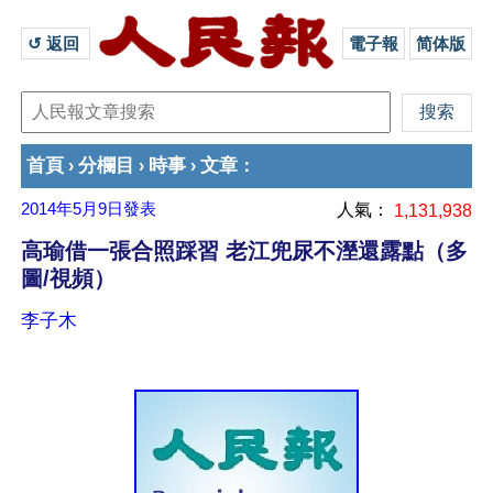
↺ 返回 
電子報
简体版
首頁
分欄目
時事
文章
›
›
›
：
2014年5月9日
發表
人氣：
1,131,938
高瑜借一張合照踩習 老江兜尿不溼還露點（多
圖/視頻）
李子木