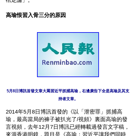
高瑜恨習入骨三分的原因
5月8日博訊首發文章大罵習近平抓捕高瑜，右邊廣告下全是高瑜及其支
持者文章。
2014年5月8日博訊首發的《以「泄密罪」抓捕高
瑜，最高當局的褲子被扒光了/視頻》裏面高瑜的發
言視頻，去年12月7日博訊已經轉載過發言文字稿，
來源香港明鏡，題目是《高瑜：習近平讓我們同時