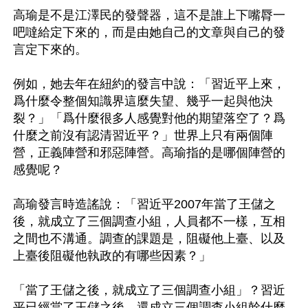
高瑜是不是江澤民的發聲器，這不是誰上下嘴脣一
吧噠給定下來的，而是由她自己的文章與自己的發
言定下來的。

例如，她去年在紐約的發言中說：「習近平上來，
爲什麼令整個知識界這麼失望、幾乎一起與他決
裂？」「爲什麼很多人感覺對他的期望落空了？爲
什麼之前沒有認清習近平？」世界上只有兩個陣
營，正義陣營和邪惡陣營。高瑜指的是哪個陣營的
感覺呢？

高瑜發言時造謠說：「習近平2007年當了王儲之
後，就成立了三個調查小組，人員都不一樣，互相
之間也不溝通。調查的課題是，阻礙他上臺、以及
上臺後阻礙他執政的有哪些因素？」

「當了王儲之後，就成立了三個調查小組」？習近
平已經當了王儲之後，還成立三個調查小組幹什麼