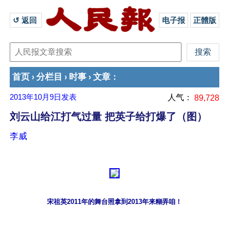
↺ 返回 
电子报
正體版
首页
分栏目
时事
文章
›
›
›
：
2013年10月9日
发表
人气：
89,728
刘云山给江打气过量 把英子给打爆了（图）
李威
宋祖英2011年的舞台照拿到2013年来糊弄咱！