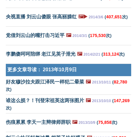
央视直播 刘云山傻眼 张高丽臊红
🖼️▶️
(
407,651
次)
2014/3/6
党借刘云山的嘴打击习近平
🖼️
(
175,530
次)
2014/3/1
李鹏傻呵呵陪绑 老江见英子泄光
🖼️
(
313,124
次)
2014/2/21
更多文章导读：
2013年10月9日
好友穆沙拉夫跟江泽民一样犯二晕菜
🖼️
(
82,780
2013/10/11
次)
谁这么损？！刊登宋祖英这两张图片
🖼️
(
147,269
2013/10/10
次)
伤痕累累 李天一主辩律师辞职
🖼️
(
75,858
次)
2013/10/9