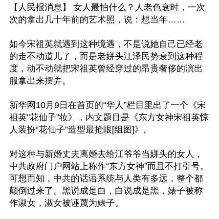
【人民报消息】 女人最怕什么？人老色衰时，一次
次的拿出几十年前的艺术照，说：想当年……

如今宋祖英就遇到这种境遇，不是说她自己已经老
的走不动道儿了，而是老姘头江泽民势衰到这种程
度，动不动就把宋祖英曾经穿过的昂贵奢侈的演出
服拿出来摆弄。

新华网10月9日在首页的“华人”栏目里出了一个《宋
祖英"花仙子"妆》，内文题目是《东方女神宋祖英惊
人装扮“花仙子”造型最抢眼[组图]》。

对这种与新婚丈夫离婚去给江爷爷当姘头的女人，
中共政府门户网站上称作“东方女神”而且不打引号。
可想而知，中共的话语系统与人类有多远，整个都
颠倒过来了。黑说成是白，白说成是黑，婊子被称
作淑女，淑女被诬蔑为婊子。
