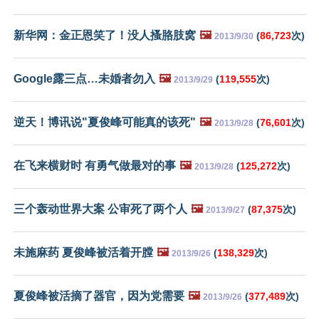
新华网：金正恩笑了！没人搔胳肢窝
🖼️
(
86,723
次)
2013/9/30
Google露三点…未婚者勿入
🖼️
(
119,555
次)
2013/9/29
逆天！博讯说"夏俊峰可能真的该死"
🖼️
(
76,601
次)
2013/9/28
在飞来横财时 有勇气做最对的事
🖼️
(
125,272
次)
2013/9/28
三个轰动世界大案 公审死了两个人
🖼️
(
87,375
次)
2013/9/27
未施麻药 夏俊峰被活着开膛
🖼️
(
138,329
次)
2013/9/26
夏俊峰被活摘了器官，因为党需要
🖼️
(
377,489
次)
2013/9/26