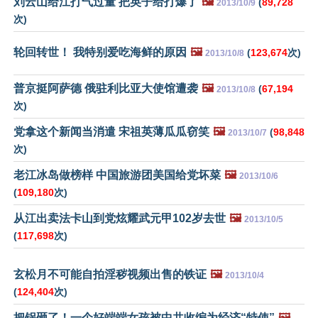
刘云山给江打气过量 把英子给打爆了
🖼️
(
89,728
2013/10/9
次)
轮回转世！ 我特别爱吃海鲜的原因
🖼️
(
123,674
次)
2013/10/8
普京挺阿萨德 俄驻利比亚大使馆遭袭
🖼️
(
67,194
2013/10/8
次)
党拿这个新闻当消遣 宋祖英薄瓜瓜窃笑
🖼️
(
98,848
2013/10/7
次)
老江冰岛做榜样 中国旅游团美国给党坏菜
🖼️
2013/10/6
(
109,180
次)
从江出卖法卡山到党炫耀武元甲102岁去世
🖼️
2013/10/5
(
117,698
次)
玄松月不可能自拍淫秽视频出售的铁证
🖼️
2013/10/4
(
124,404
次)
把锅砸了！一个好端端女孩被中共收编为经济“特使”
🖼️