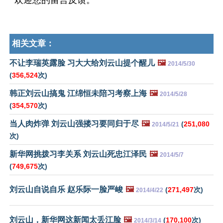
欢迎您的留言反馈。
相关文章：
不让李瑞英露脸 习大大给刘云山提个醒儿
🖼️
2014/5/30
(
356,524
次)
韩正刘云山搞鬼 江绵恒未陪习考察上海
🖼️
2014/5/28
(
354,570
次)
当人肉炸弹 刘云山强搂习要同归于尽
🖼️
(
251,080
2014/5/21
次)
新华网挑拨习李关系 刘云山死忠江泽民
🖼️
2014/5/7
(
749,675
次)
刘云山自说自乐 赵乐际一脸严峻
🖼️
(
271,497
次)
2014/4/22
刘云山，新华网这新闻太丢江脸
🖼️
(
170,100
次)
2014/3/14