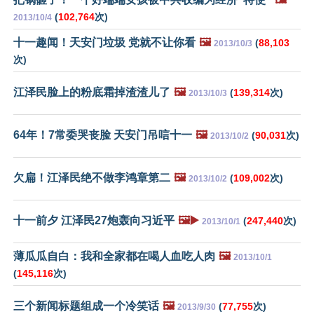
(
102,764
次)
2013/10/4
十一趣闻！天安门垃圾 党就不让你看
🖼️
(
88,103
2013/10/3
次)
江泽民脸上的粉底霜掉渣渣儿了
🖼️
(
139,314
次)
2013/10/3
64年！7常委哭丧脸 天安门吊唁十一
🖼️
(
90,031
次)
2013/10/2
欠扁！江泽民绝不做李鸿章第二
🖼️
(
109,002
次)
2013/10/2
十一前夕 江泽民27炮轰向习近平
🖼️▶️
(
247,440
次)
2013/10/1
薄瓜瓜自白：我和全家都在喝人血吃人肉
🖼️
2013/10/1
(
145,116
次)
三个新闻标题组成一个冷笑话
🖼️
(
77,755
次)
2013/9/30