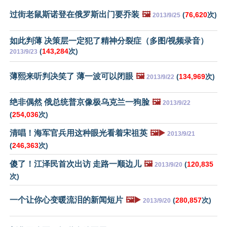
过街老鼠斯诺登在俄罗斯出门要乔装
🖼️
(
76,620
次)
2013/9/25
如此判薄 决策层一定犯了精神分裂症（多图/视频录音）
(
143,284
次)
2013/9/23
薄熙来听判决笑了 薄一波可以闭眼
🖼️
(
134,969
次)
2013/9/22
绝非偶然 俄总统普京像极乌克兰一狗脸
🖼️
2013/9/22
(
254,036
次)
清唱！海军官兵用这种眼光看着宋祖英
🖼️▶️
2013/9/21
(
246,363
次)
傻了！江泽民首次出访 走路一顺边儿
🖼️
(
120,835
2013/9/20
次)
一个让你心变暖流泪的新闻短片
🖼️▶️
(
280,857
次)
2013/9/20