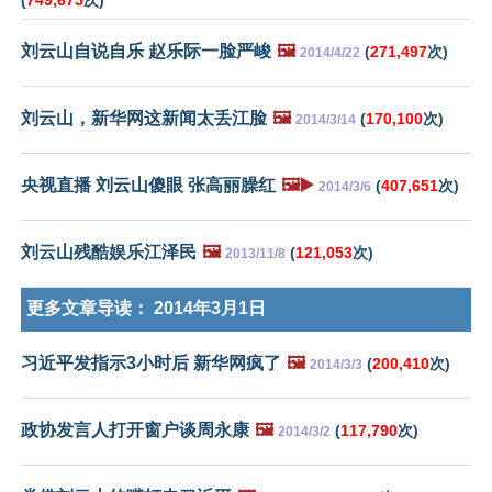
(
749,675
次)
刘云山自说自乐 赵乐际一脸严峻
🖼️
(
271,497
次)
2014/4/22
刘云山，新华网这新闻太丢江脸
🖼️
(
170,100
次)
2014/3/14
央视直播 刘云山傻眼 张高丽臊红
🖼️▶️
(
407,651
次)
2014/3/6
刘云山残酷娱乐江泽民
🖼️
(
121,053
次)
2013/11/8
更多文章导读：
2014年3月1日
习近平发指示3小时后 新华网疯了
🖼️
(
200,410
次)
2014/3/3
政协发言人打开窗户谈周永康
🖼️
(
117,790
次)
2014/3/2