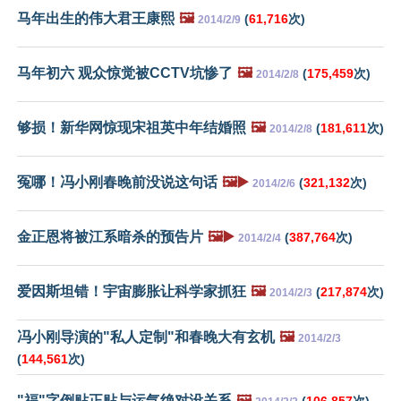
马年出生的伟大君王康熙
🖼️
(
61,716
次)
2014/2/9
马年初六 观众惊觉被CCTV坑惨了
🖼️
(
175,459
次)
2014/2/8
够损！新华网惊现宋祖英中年结婚照
🖼️
(
181,611
次)
2014/2/8
冤哪！冯小刚春晚前没说这句话
🖼️▶️
(
321,132
次)
2014/2/6
金正恩将被江系暗杀的预告片
🖼️▶️
(
387,764
次)
2014/2/4
爱因斯坦错！宇宙膨胀让科学家抓狂
🖼️
(
217,874
次)
2014/2/3
冯小刚导演的"私人定制"和春晚大有玄机
🖼️
2014/2/3
(
144,561
次)
"福"字倒贴正贴与运气绝对没关系
🖼️
(
106,857
次)