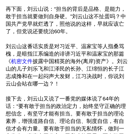
再下面，刘云山说：“担当的背后是品格、是能力，
敢于担当就要做到自身硬。”刘云山这不扯蛋吗？中
国共产党早就烂透了，照他说的这样，早就应该亡
了，但党说还要统治60年。

刘云山这番话实质是对习近平、温家宝等人指桑骂
槐，是暗指江系编造的诽谤习近平和温家宝的那篇
《
机密文件
披露中国精英的海外(离岸)资产》。刘云
山的儿子刘乐飞和江泽民的长孙、江绵恒的长子江
志成搀和在一起闷声大发财，江习决战时，你说刘
云山会站在哪一边？！

接下去，刘云山又说了一番党的媒体说了64年的
话：“要有敢于担当的政治定力，始终坚守正确的理
想信念，有坚守才能有担当。要有敢于担当的理论
素养，增强道路自信、理论自信、制度自信，有自
信才会有力量。要有敢于担当的无私情怀，做到一