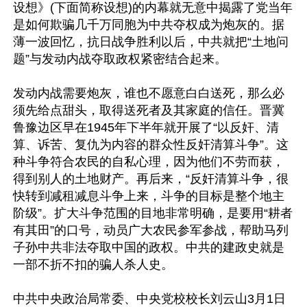
设想》(下面简称设想)的内幕就无意中揭露了党当年
是如何欺骗几千万同胞为中共夺权成为炮灰的。据
薄一波回忆，抗日战争胜利以后，中共就把“土地问
题”与发动内战夺取政权紧密结合起来。

发动内战需要炮灰，谁也不愿意白白送死，那么必
须先给点甜头，取得送死者及其家庭的信任。晋冀
鲁豫边区早在1945年下半年就开展了“以反奸、清
算、诉苦、复仇为内容的群众性反奸清算斗争”。这
种斗争符合农民的自私心理，因为他们不劳而获，
得到别人的土地财产。再后来，“反奸清算斗争，很
快转到减租减息斗争上来，斗争的目标是整个地主
阶级”。扩大斗争范围的目地非常明确，是要用“耕者
有其田”的口号，动员广大农民参军参战，帮助马列
子孙中共非法夺取中国的政权。中共的建政史就是
一部不折不扣的骗人杀人史。

中共中央政治局常委、中央党校校长刘云山3月1日