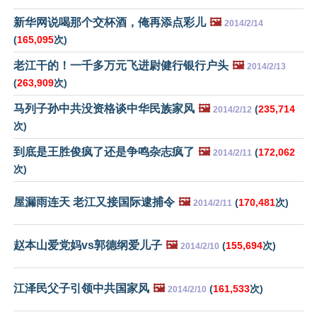
新华网说喝那个交杯酒，俺再添点彩儿
🖼️
2014/2/14
(
165,095
次)
老江干的！一千多万元飞进尉健行银行户头
🖼️
2014/2/13
(
263,909
次)
马列子孙中共没资格谈中华民族家风
🖼️
(
235,714
2014/2/12
次)
到底是王胜俊疯了还是争鸣杂志疯了
🖼️
(
172,062
2014/2/11
次)
屋漏雨连天 老江又接国际逮捕令
🖼️
(
170,481
次)
2014/2/11
赵本山爱党妈vs郭德纲爱儿子
🖼️
(
155,694
次)
2014/2/10
江泽民父子引领中共国家风
🖼️
(
161,533
次)
2014/2/10