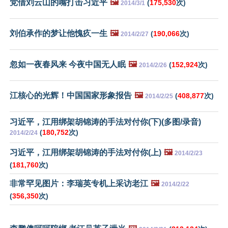
党借刘云山的嘴打击习近平
🖼️
(
175,530
次)
2014/3/1
刘伯承作的梦让他愧疚一生
🖼️
(
190,066
次)
2014/2/27
忽如一夜春风来 今夜中国无人眠
🖼️
(
152,924
次)
2014/2/26
江核心的光辉！中国国家形象报告
🖼️
(
408,877
次)
2014/2/25
习近平，江用绑架胡锦涛的手法对付你(下)(多图/录音)
(
180,752
次)
2014/2/24
习近平，江用绑架胡锦涛的手法对付你(上)
🖼️
2014/2/23
(
181,760
次)
非常罕见图片：李瑞英专机上采访老江
🖼️
2014/2/22
(
356,350
次)