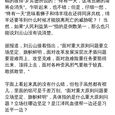
稿的彼得·罗宾逊所说的：“终有一天，这堵丑陋的墙
将会消失”。乍听起来，也不错；但是，仔细一想， 
“终有一天”意味着狮子和绵羊现在还得同床共枕，绵
羊还要等到什么时候才能脱离死亡的威胁呢？！ 当
然，如果“人民利益第一”指的是倒数第一，那么也只
能说刘云山没有说清楚。

据报道，刘云山接着指出，“面对重大原则问题要立
场坚定、旗帜鲜明，面对改革发展深层次矛盾问题
要迎难而上、攻坚克难，面对急难险重任务要豁得
出来、顶得上去，面对各种歪风邪气要敢于较真、
敢抓敢管。”

字面上看起来真的没有什么错，但包子虽然都有褶
儿，里面的馅可是千差万别。“面对重大原则问题要
立场坚定、旗帜鲜明”，具体指的是什么重大原则问
题？立场往哪边坚定？是江泽民血债帮一边还是习
近平一边？
