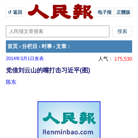
↺ 返回 
电子报
正體版
首页
分栏目
时事
文章
›
›
›
：
2014年3月1日
发表
人气：
175,530
党借刘云山的嘴打击习近平(图)
陈东