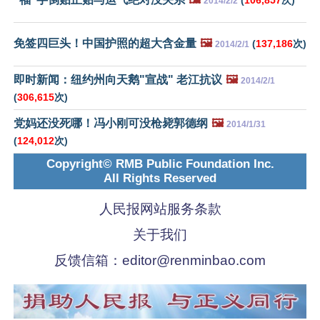
2014/2/2
免签四巨头！中国护照的超大含金量
🖼️
(
137,186
次)
2014/2/1
即时新闻：纽约州向天鹅"宣战" 老江抗议
🖼️
2014/2/1
(
306,615
次)
党妈还没死哪！冯小刚可没枪毙郭德纲
🖼️
2014/1/31
(
124,012
次)
Copyright© RMB Public Foundation Inc.
All Rights Reserved
人民报网站服务条款
关于我们
反馈信箱：
editor@renminbao.com