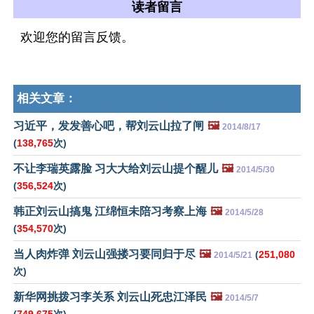
读者留言
欢迎您的留言反馈。
相关文章：
习近平，发发善心吧，帮刘云山拉了闸
🖼️
2014/8/17
(
138,765
次)
不让李瑞英露脸 习大大给刘云山提个醒儿
🖼️
2014/5/30
(
356,524
次)
韩正刘云山搞鬼 江绵恒未陪习考察上海
🖼️
2014/5/28
(
354,570
次)
当人肉炸弹 刘云山强搂习要同归于尽
🖼️
(
251,080
2014/5/21
次)
新华网挑拨习李关系 刘云山死忠江泽民
🖼️
2014/5/7