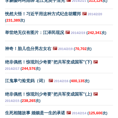
李鹏傻呵呵陪绑 老江见英子泄光
🖼️
(
313,124
次)
2014/2/21
恍然大悟！习近平用这种方式纪念胡耀邦
🖼️
2014/2/20
(
231,389
次)
举世绝无仅有图片：江泽民现况
🖼️
(
242,341
次)
2014/2/19
神奇！胎儿也分男左女右
🖼️
(
70,702
次)
2014/2/19
绝非偶然！惊现刘少奇要"把共军变成国军"(下)
🖼️
(
244,576
次)
2014/2/17
江鬼掌勺烩党妈（词）
🖼️
(
400,135
次)
2014/2/16
绝非偶然！惊现刘少奇要"把共军变成国军"(上)
🖼️
(
238,265
次)
2014/2/15
生死相随故事 婚姻是一生的承诺
🖼️
(
125,600
次)
2014/2/14