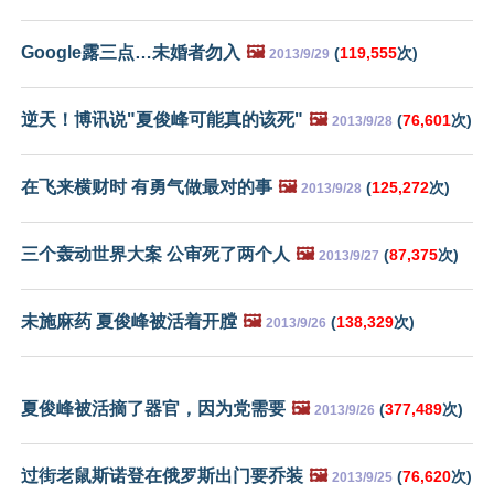
Google露三点…未婚者勿入
🖼️
(
119,555
次)
2013/9/29
逆天！博讯说"夏俊峰可能真的该死"
🖼️
(
76,601
次)
2013/9/28
在飞来横财时 有勇气做最对的事
🖼️
(
125,272
次)
2013/9/28
三个轰动世界大案 公审死了两个人
🖼️
(
87,375
次)
2013/9/27
未施麻药 夏俊峰被活着开膛
🖼️
(
138,329
次)
2013/9/26
夏俊峰被活摘了器官，因为党需要
🖼️
(
377,489
次)
2013/9/26
过街老鼠斯诺登在俄罗斯出门要乔装
🖼️
(
76,620
次)
2013/9/25