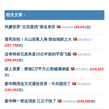
相关文章：
风靡世界“左宗棠鸡”菜名来历
🖼️
(
48,041
次)
2014/6/8
冒死实拍！火山岩浆入海 惊似地狱之火
🖼️
2014/6/12
(
267,788
次)
这奇特岩石原来是15亿年前的宇宙飞船
🖼️
2014/6/12
(
296,853
次)
骇人美景：黄海2万平方公里铺满绿毯
🖼️
(
316,620
2014/6/11
次)
新华网用这方式通告世界：中共国完了
🖼️
2014/6/10
(
183,402
次)
新华网一登这消息 江父子快了
🖼️
(
249,686
次)
2014/6/10