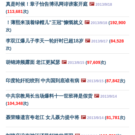
真是时候！章子怡告博讯网诽谤案开庭
🖼️
2013/9/18
(
113,681
次)
！薄熙来顶着绿帽儿"王冠"慷慨就义
🖼️
(
192,900
2013/9/18
次)
李双江爆儿子李天一轮奸时已超18岁
🖼️
(
84,528
2013/9/17
次)
胡锦涛频露面 老江更脦瑟
🖼️
(
97,609
次)
2013/9/15
印度轮奸犯绞刑 中共国到底谁有病
🖼️
(
87,842
次)
2013/9/15
中共宗教局长当场爆料十一世班禅是假货
🖼️
2013/9/14
(
104,348
次)
聂荣臻遗言夸老江 女儿聂力提中将
🖼️
(
81,781
次)
2013/9/14