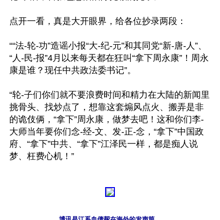
点开一看，真是大开眼界，给各位抄录两段：

““法-轮-功”造谣小报“大-纪-元”和其同党“新-唐-人”、
“人-民-报”4月以来每天都在狂叫“拿下周永康”！周永
康是谁？现任中共政法委书记”。

“轮-子们你们就不要浪费时间和精力在大陆的新闻里
挑骨头、找炒点了，想靠这套煽风点火、搬弄是非
的诡伎俩，“拿下”周永康，做梦去吧！这和你们李-
大师当年要你们念-经-文、发-正-念，“拿下”中国政
府、“拿下”中共、“拿下”江泽民一样，都是痴人说
梦、枉费心机！”

博讯是江系血债帮在海外的发声筒。