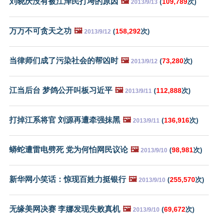
刘晓庆没有被江泽民打垮的原因
🖼️
(
109,789
次)
2013/9/13
万万不可贪天之功
🖼️
(
158,292
次)
2013/9/12
当律师们成了污染社会的帮凶时
🖼️
(
73,280
次)
2013/9/12
江当后台 梦鸽公开叫板习近平
🖼️
(
112,888
次)
2013/9/11
打掉江系将官 刘源再遭牵强抹黑
🖼️
(
136,916
次)
2013/9/11
蟒蛇遭雷电劈死 党为何怕网民议论
🖼️
(
98,981
次)
2013/9/10
新华网小笑话：惊现百姓力挺银行
🖼️
(
255,570
次)
2013/9/10
无缘美网决赛 李娜发现失败真机
🖼️
(
69,672
次)
2013/9/10