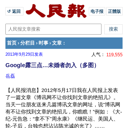
↺ 返回 
电子报
正體版
首页
分栏目
时事
文章
›
›
›
：
2013年9月29日
发表
人气：
119,555
Google露三点…未婚者勿入（多图）
岳磊
【人民报消息】2012年5月17日我在人民报上发表
了一篇文章《博讯网不让你找到文章的绝招儿》。
当天一位朋友送来几篇博讯文章的网址，说“博讯网
有不让你找到文章的绝招儿，你瞧瞧！”例如：《大-
纪-元告急：“拿不下”周永康》《继民运、美国人、
轮-子后，台独也想沾沾陈光诚的光了》……
