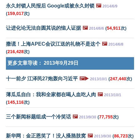
永久封锁人民报后 Google或被永久封锁
🖼️
2014/6/9
(
159,017
次)
让进化论无法自圆其说的恼人证据
🖼️
(
54,911
次)
2014/6/6
撒谎！上海APEC会议江送的礼物不是这个
🖼️
2014/6/8
(
216,428
次)
更多文章导读：
2013年9月29日
十一前夕 江泽民27炮轰向习近平
🖼️▶️
(
247,440
次)
2013/10/1
薄瓜瓜自白：我和全家都在喝人血吃人肉
🖼️
2013/10/1
(
145,116
次)
三个新闻标题组成一个冷笑话
🖼️
(
77,755
次)
2013/9/30
新华网：金正恩笑了！没人搔胳肢窝
🖼️
(
86,723
次)
2013/9/30