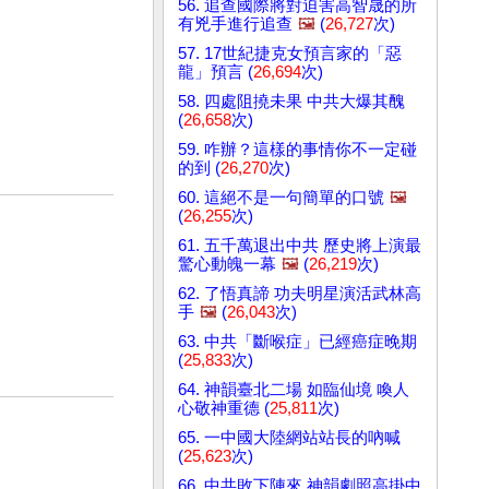
56. 追查國際將對迫害高智晟的所
有兇手進行追查
🖼️
(
26,727
次)
57. 17世紀捷克女預言家的「惡
龍」預言 (
26,694
次)
58. 四處阻撓未果 中共大爆其醜
(
26,658
次)
59. 咋辦？這樣的事情你不一定碰
的到 (
26,270
次)
60. 這絕不是一句簡單的口號
🖼️
(
26,255
次)
61. 五千萬退出中共 歷史將上演最
驚心動魄一幕
🖼️
(
26,219
次)
62. 了悟真諦 功夫明星演活武林高
手
🖼️
(
26,043
次)
63. 中共「斷喉症」已經癌症晚期
(
25,833
次)
64. 神韻臺北二場 如臨仙境 喚人
心敬神重德 (
25,811
次)
65. 一中國大陸網站站長的吶喊
(
25,623
次)
66. 中共敗下陣來 神韻劇照高掛中