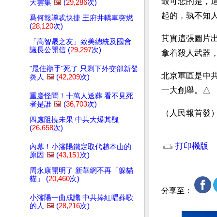
最可悲的是，
大雲集
🖼️
(
29,286
次)
起的，孰不知
爲何報導忒快捷 王府井轎車突燃
(
28,120
次)
其實這張圖片
「高智晟之友」致美總統及國會
議長公開信 (
29,297
次)
拿着殺人武器
"最佳辯手"死了 只剩下外交部新發
北京軍區是中
炎人
🖼️
(
42,209
次)
一大創舉。△
重慶怪聞！十萬人送葬 看不見死
者是誰
🖼️
(
36,703
次)
（人民報首發
四處阻撓未果 中共大爆其醜
(
26,658
次)
文章網址: http://w
打印機版
內幕！小瀋陽鐵定取代趙本山的
原因
🖼️
(
43,151
次)
周永康開明了 新華網不再「躲貓
貓」 (
20,460
次)
分享至：
小瀋陽一曲成讖 中共捧紅唱葬歌
的人
🖼️
(
28,216
次)