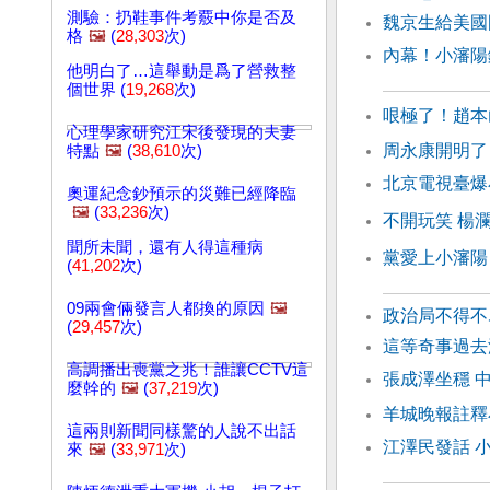
測驗：扔鞋事件考覈中你是否及
魏京生給美國
格
🖼️
(
28,303
次)
內幕！小瀋陽
他明白了…這舉動是爲了營救整
個世界 (
19,268
次)
哏極了！趙本
心理學家研究江宋後發現的夫妻
周永康開明了
特點
🖼️
(
38,610
次)
北京電視臺爆
奧運紀念鈔預示的災難已經降臨
🖼️
(
33,236
次)
不開玩笑 楊
聞所未聞，還有人得這種病
黨愛上小瀋陽
(
41,202
次)
09兩會倆發言人都換的原因
🖼️
政治局不得
(
29,457
次)
這等奇事過
高調播出喪黨之兆！誰讓CCTV這
張成澤坐穩 
麼幹的
🖼️
(
37,219
次)
羊城晚報註釋
這兩則新聞同樣驚的人說不出話
江澤民發話 
來
🖼️
(
33,971
次)