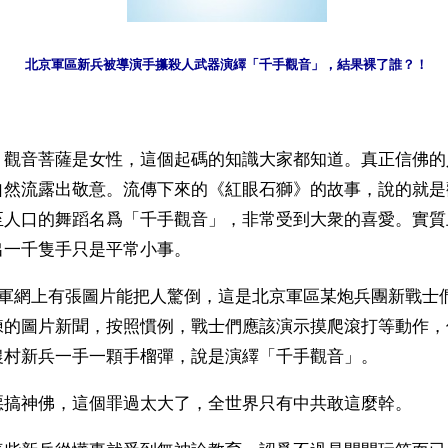
北京軍區新兵被導演手攥殺人武器演繹「千手觀音」，結果裸了誰？！
】觀音菩薩是女性，這個起碼的知識大家都知道。真正信佛的
自然流露出敬意。流傳下來的《紅眼石獅》的故事，說的就是
至人口的舞蹈名爲「千手觀音」，非常受到大衆的喜愛。實質
出一千隻手只是平常小事。
共軍網上有張圖片能把人驚倒，這是北京軍區某炮兵團新戰士們
練的圖片新聞，按照慣例，戰士們應該演示摸爬滾打等動作，
農村新兵一手一顆手榴彈，說是演繹「千手觀音」。
惡搞神佛，這個罪過太大了，全世界只有中共敢這麼幹。