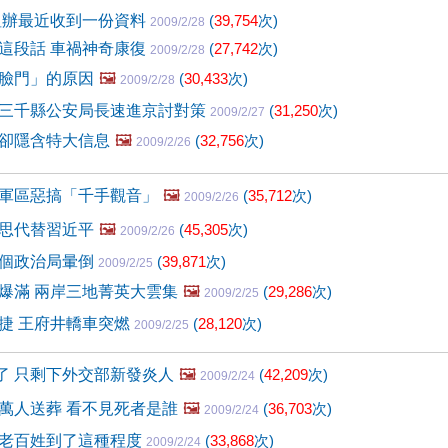
溫辦最近收到一份資料
(
39,754
次)
2009/2/28
這段話 車禍神奇康復
(
27,742
次)
2009/2/28
臉門」的原因
🖼️
(
30,433
次)
2009/2/28
三千縣公安局長速進京討對策
(
31,250
次)
2009/2/27
卻隱含特大信息
🖼️
(
32,756
次)
2009/2/26
軍區惡搞「千手觀音」
🖼️
(
35,712
次)
2009/2/26
思代替習近平
🖼️
(
45,305
次)
2009/2/26
個政治局暈倒
(
39,871
次)
2009/2/25
爆滿 兩岸三地菁英大雲集
🖼️
(
29,286
次)
2009/2/25
捷 王府井轎車突燃
(
28,120
次)
2009/2/25
死了 只剩下外交部新發炎人
🖼️
(
42,209
次)
2009/2/24
萬人送葬 看不見死者是誰
🖼️
(
36,703
次)
2009/2/24
老百姓到了這種程度
(
33,868
次)
2009/2/24