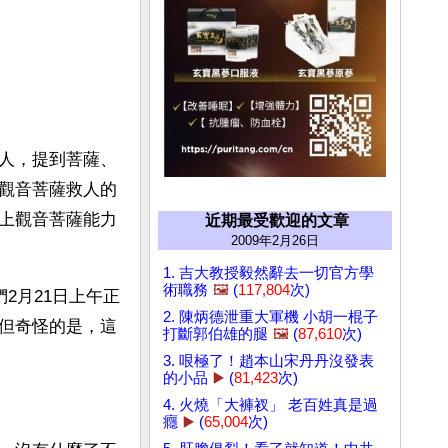
人，提到菩薩、
觀音菩薩救人的
上觀音菩薩能力
近期最受歡迎的文章
2009年2月26日
1. 吉大教授毅然辭去一切官方學
術職務
🖼️
(
117,804
次)
2月21日上午正
2. 陳炳德泄重大軍機 小胡一棍子
但奇怪的是，這
打斷郭伯雄的腿
🖼️
(
87,610
次)
3. 哏極了！趙本山宋丹丹沒發表
的小品
▶️
(
81,423
次)
4. 火燒「大褲衩」 老百姓真是過
癮
▶️
(
65,004
次)