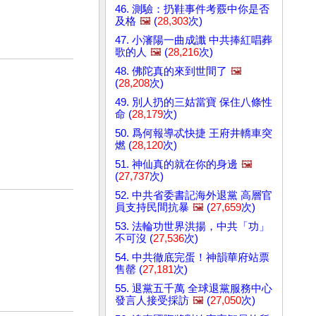
46. 測驗：扔鞋事件考覈中你是否
及格
🖼️
(
28,303
次)
47. 小瀋陽一曲成讖 中共捧紅唱葬
歌的人
🖼️
(
28,216
次)
48. 佛陀真的來到世間了
🖼️
(
28,208
次)
49. 別人扔的三姑當寶 保住八條性
命 (
28,179
次)
50. 爲何報導忒快捷 王府井轎車突
燃 (
28,120
次)
51. 神仙真的就在你的身邊
🖼️
(
27,737
次)
52. 中共省委書記海外退黨 高層官
員支持民間抗暴
🖼️
(
27,659
次)
53. 法輪功世界洪揚，中共「功」
不可沒 (
27,536
次)
54. 中共徹底完蛋！神韻華府站票
售罄 (
27,181
次)
55. 退黨五千萬 全球退黨服務中心
發言人接受採訪
🖼️
(
27,050
次)