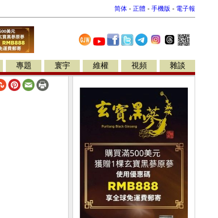
简体
-
正體
-
手機版
-
電子報
專題
寰宇
維權
視頻
雜談