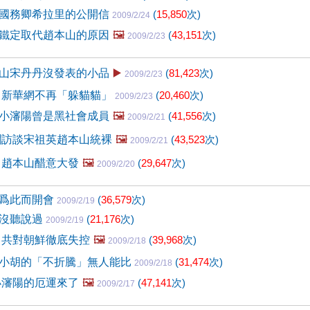
國務卿希拉里的公開信
(
15,850
次)
2009/2/24
鐵定取代趙本山的原因
🖼️
(
43,151
次)
2009/2/23
山宋丹丹沒發表的小品
▶️
(
81,423
次)
2009/2/23
 新華網不再「躲貓貓」
(
20,460
次)
2009/2/23
小瀋陽曾是黑社會成員
🖼️
(
41,556
次)
2009/2/21
瀾訪談宋祖英趙本山統裸
🖼️
(
43,523
次)
2009/2/21
 趙本山醋意大發
🖼️
(
29,647
次)
2009/2/20
不爲此而開會
(
36,579
次)
2009/2/19
去沒聽說過
(
21,176
次)
2009/2/19
中共對朝鮮徹底失控
🖼️
(
39,968
次)
2009/2/18
小胡的「不折騰」無人能比
(
31,474
次)
2009/2/18
小瀋陽的厄運來了
🖼️
(
47,141
次)
2009/2/17