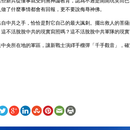
這些新兵從懂事就受到無神論教育，認爲不過是開開玩笑而已
人做了什麼事情都會有回報，更不要說侮辱神佛。
出自中共之手，恰恰是對它自己的最大諷刺。擺出救人的菩薩
，這不活脫脫中共的現實寫照嗎？這不活脫脫中共軍隊的現實
共中央所在地的軍區，讓新戰士演繹手榴彈「千手觀音」，確
）
ww.renminbao.com/rmb/articles/2009/2/26/49916b.html