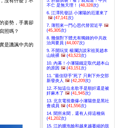
5. 肝膽俱裂！看了就知道！中共
，沒有什麼了不
不亡 是無天理！ (
48,328
次)
6. 江澤民發話 小瀋陽的厄運來了
🖼️
(
47,141
次)
的姿勢，手裏卻
7. 薄熙來一門心思代替習近平
🖼️
(
45,305
次)
寫照嗎？
8. 幾個對下體尤有獨鍾的中共政
治局要員 (
44,007
次)
實是譏諷中共的
9. 不開玩笑 楊瀾訪談宋祖英趙本
山統裸
🖼️
(
43,523
次)
10. 內幕！小瀋陽鐵定取代趙本山
的原因
🖼️
(
43,151
次)
11. "最佳辯手"死了 只剩下外交部
新發炎人
🖼️
(
42,209
次)
12. 不知這位名歌手是順奸還是被
奸麻木了
🖼️
(
41,945
次)
13. 北京電視臺爆小瀋陽曾是黑社
會成員
🖼️
(
41,556
次)
14. 聞所未聞，還有人得這種病
(
41,202
次)
15. 江的腫泡臉和越來越萎縮的肢