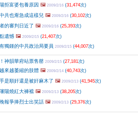
陽拒富婆包養原因
🖼️
(
31,474
次)
2009/2/16
中共也甭急成這樣兒
🖼️
(
30,102
次)
2009/2/16
者的審判日近了
🖼️
(
25,393
次)
2009/2/16
點遺憾
🖼️
(
21,407
次)
2009/2/15
有獨鍾的中共政治局要員
(
44,007
次)
2009/2/15
！神韻華府站票售罄
(
27,181
次)
2009/2/15
越來越萎縮的肢體
🖼️
(
40,743
次)
2009/2/14
手是順奸還是被奸麻木了
🖼️
(
41,945
次)
2009/2/13
瀋陽燒紅大褲襠
🖼️
(
38,205
次)
2009/2/13
晚報爭捧烈士出笑話
🖼️
(
29,376
次)
2009/2/13