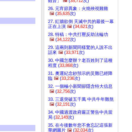
觀音」
🖼️
(
35,712
次)
26. 元宵節異象：火燒殃視雞雞
🖼️
(
35,635
次)
27. 紅牆欲倒 天滅中共的最後一幕
正在上演
🖼️
(
34,621
次)
28. 特稿：中共打壓反助法輪功
🖼️
(
34,122
次)
29. 這兩則新聞同樣驚的人說不出
話來
🖼️
(
33,971
次)
30. 中國怎麼辦？老百姓到了這種
程度 (
33,868
次)
31. 奧運紀念鈔預示的災難已經降
臨
🖼️
(
33,236
次)
32. 一個極小新聞卻隱含特大信息
🖼️
(
32,756
次)
33. 三退突破五千萬 中共牛年難熬
🖼️
(
32,191
次)
34. 中國過渡政府嚴正警告中共當
局 (
32,149
次)
35. 在今後數年您不會忘記這張新
華網圖片
🖼️
(
32,034
次)