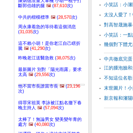
陳炳德泄重大軍機 小胡一棍子打
小笑話：小瀋
斷郭伯雄的腿
🖼️
(
87,610
次)
太沒人愛了！
中共的楷模標準
🖼️
(
28,570
次)
對高智晟施暴
周永康着急的等待着這個消息
(
31,035
次)
小笑話：一點
這不賴小胡！是你老江自己瞎折
幾個對下體尤
騰
🖼️
(
41,290
次)
昨晚老江送醫急救 (
38,075
次)
中共徹底完蛋
江的腫泡臉和
最新圖片 別對「陽光雨露」要求
太高
🖼️
(
29,556
次)
不知這位名歌
他不當市長誰當市長
🖼️
(
23,196
末世圖片！小
次)
新京報和瀋陽
得罪宋祖英 李詠被江點名撤下春
晚主持人
🖼️
(
57,094
次)
太棒了！無論男女 變美變年青的
處方
🖼️
(
40,080
次)