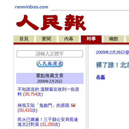
首頁
要聞
內幕
時事
幽默
2009年2月26日
裸了誰！北
重點推薦文章
岳磊
2009年2月26日
不知誰送的 溫辦最近收到一份資
料 (
39,754
次)
殃視又陷「鬼臉門」的原因
🖼️
(
30,433
次)
民火已燃遍！三千縣公安局長速
進京討對策 (
31,250
次)