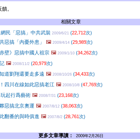
反饋。
相關文章
 網民「惡搞」中共武裝
(
22,712
次)
2009/6/21
共惡搞「內憂外患」
🖼️
(
29,989
次)
2009/4/14
赤壁》惡搞中國人祖宗
🖼️
(
34,262
次)
2009/1/10
記
🖼️
(
20,979
次)
2008/11/2
知道劉翔還要走多遠
🖼️
(
34,433
次)
2008/10/26
！四川在線如此惡搞老江
🖼️
(
47,769
次)
2008/10/8
共玩起行爲藝術
🖼️
(
23,168
次)
2008/7/31
夥惡搞北京奧運
🖼️
(
38,063
次)
2007/8/12
此翻番的與時俱進
🖼️
(
28,761
次)
2007/8/2
更多文章導讀：
2009年2月26日