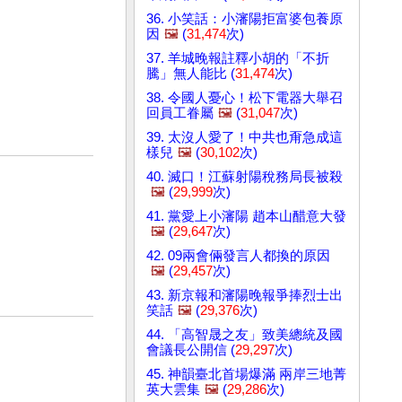
36. 小笑話：小瀋陽拒富婆包養原
因
🖼️
(
31,474
次)
37. 羊城晚報註釋小胡的「不折
騰」無人能比 (
31,474
次)
38. 令國人憂心！松下電器大舉召
回員工眷屬
🖼️
(
31,047
次)
39. 太沒人愛了！中共也甭急成這
樣兒
🖼️
(
30,102
次)
40. 滅口！江蘇射陽稅務局長被殺
🖼️
(
29,999
次)
41. 黨愛上小瀋陽 趙本山醋意大發
🖼️
(
29,647
次)
42. 09兩會倆發言人都換的原因
🖼️
(
29,457
次)
43. 新京報和瀋陽晚報爭捧烈士出
笑話
🖼️
(
29,376
次)
44. 「高智晟之友」致美總統及國
會議長公開信 (
29,297
次)
45. 神韻臺北首場爆滿 兩岸三地菁
英大雲集
🖼️
(
29,286
次)