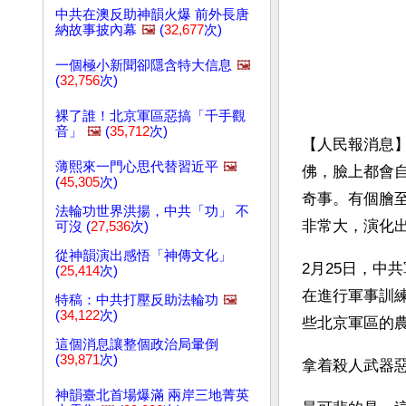
中共在澳反助神韻火爆 前外長唐
納故事披內幕
🖼️
(
32,677
次)
一個極小新聞卻隱含特大信息
🖼️
(
32,756
次)
裸了誰！北京軍區惡搞「千手觀
音」
🖼️
(
35,712
次)
【人民報消息
薄熙來一門心思代替習近平
🖼️
佛，臉上都會
(
45,305
次)
奇事。有個膾
法輪功世界洪揚，中共「功」 不
非常大，演化
可沒 (
27,536
次)
從神韻演出感悟「神傳文化」
2月25日，中
(
25,414
次)
在進行軍事訓
特稿：中共打壓反助法輪功
🖼️
(
34,122
次)
些北京軍區的
這個消息讓整個政治局暈倒
(
39,871
次)
拿着殺人武器
神韻臺北首場爆滿 兩岸三地菁英