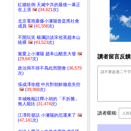
紅牆欲倒 天滅中共的最後一幕正
在上演
🖼️
(
34,621
次)
北京電視臺爆小瀋陽曾是黑社會
成員
🖼️
(
41,556
次)
不開玩笑 楊瀾訪談宋祖英趙本山
統裸
🖼️
(
43,523
次)
黨愛上小瀋陽 趙本山醋意大發
🖼️
讀者留言反饋
(
29,647
次)
政治局不得不爲此而開會 (
36,579
次)
張成澤坐穩 中共對朝鮮徹底失控
🖼️
(
39,968
次)
羊城晚報註釋小胡的「不折騰」
無人能比 (
31,474
次)
讀者暱稱:
江澤民發話 小瀋陽的厄運來了
🖼️
(
47,141
次)