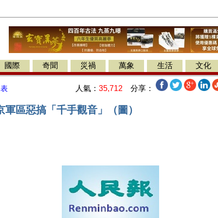
國際
奇聞
災禍
萬象
生活
文化
人氣：
35,712
分享：
發表
京軍區惡搞「千手觀音」（圖）