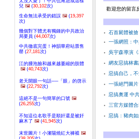
太沒人愛了！中共也甭急成這樣
兒
🖼️
(
30,102
次)
歡迎您的留言
生命無法承受的錯誤
🖼️
(
19,397
次)
幾個對下體尤有獨鍾的中共政治
石首屍體被搶
局要員 (
44,007
次)
一張網照：中
中共徹底完蛋！神韻華府站票售
罄 (
27,181
次)
吳宇森導演《
網友惡搞林書
江的腫泡臉和越來越萎縮的肢體
🖼️
(
40,743
次)
惡搞自己，不
老天開眼一句話──「眼」的啓示
一張絕門圖片
🖼️
(
22,792
次)
惡搞奧運 中
這絕不是一句簡單的口號
🖼️
(
26,255
次)
三官方媒體合
惡搞：豬肉如
不知這位名歌手是順奸還是被奸
麻木了
🖼️
(
41,945
次)
末世圖片！小瀋陽燒紅大褲襠
🖼️
(
38,205
次)