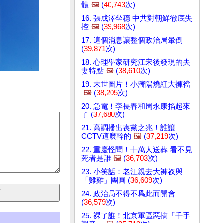
體
🖼️
(
40,743
次)
16. 張成澤坐穩 中共對朝鮮徹底失
控
🖼️
(
39,968
次)
17. 這個消息讓整個政治局暈倒
(
39,871
次)
18. 心理學家研究江宋後發現的夫
妻特點
🖼️
(
38,610
次)
19. 末世圖片！小瀋陽燒紅大褲襠
🖼️
(
38,205
次)
20. 急電！李長春和周永康掐起來
了 (
37,680
次)
21. 高調播出喪黨之兆！誰讓
CCTV這麼幹的
🖼️
(
37,219
次)
22. 重慶怪聞！十萬人送葬 看不見
死者是誰
🖼️
(
36,703
次)
23. 小笑話：老江親去大褲衩與
「雞雞」團圓 (
36,609
次)
24. 政治局不得不爲此而開會
(
36,579
次)
25. 裸了誰！北京軍區惡搞「千手