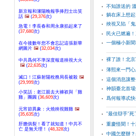
不知誰送的 
新京報和瀋陽晚報爭捧烈士出笑
躺在床上想起
話
🖼️
(
29,376
次)
殃視又陷「鬼
急電！李長春和周永康掐起來了
(
37,680
次)
民火已燃遍！
一個極小新聞
在今後數年您不會忘記這張新華
網圖片
🖼️
(
32,034
次)
裸了誰！北京
中共爲何不準深度報道殃視大火
🖼️
(
22,635
次)
薄熙來一門心
滅口！江蘇射陽稅務局長被殺
🖼️
這個消息讓整
(
29,999
次)
神韻臺北首場
小笑話：老江親去大褲衩與「雞
雞」團圓 (
36,609
次)
爲何報導忒快
元宵節異象：火燒殃視雞雞
🖼️
"最佳辯手"
(
35,635
次)
肝膽俱裂！看了就知道！中共不
重慶怪聞！十
亡 是無天理！ (
48,328
次)
中國怎麼辦？