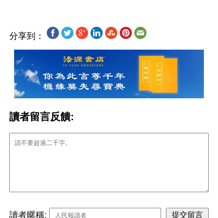
分享到：
讀者留言反饋:
讀者暱稱: