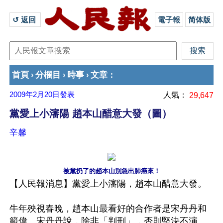
↺ 返回 
電子報
简体版
首頁
分欄目
時事
文章
›
›
›
：
2009年2月20日
發表
人氣：
29,647
黨愛上小瀋陽 趙本山醋意大發（圖）
辛馨
被黨扔了的趙本山別急出肺癌來！
【人民報消息】黨愛上小瀋陽，趙本山醋意大發。
牛年殃視春晚，趙本山最看好的合作者是宋丹丹和
範偉。宋丹丹說，除非「判刑」，否則堅決不演。