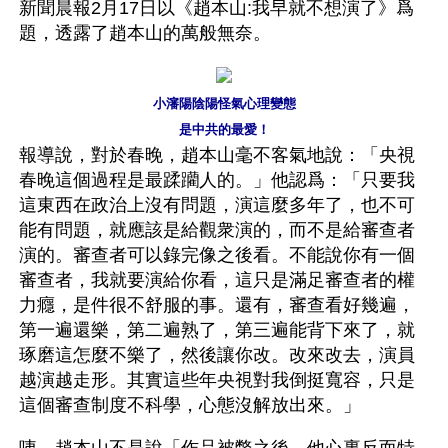
新聞晨報2月17日以《趙本山:我早就不想演了》爲
題，透露了趙本山的萬般無奈。 
小瀋陽陰陽怪氣心理變態
是中共的最愛！
報導說，對於春晚，趙本山毫不客氣地說：「央視
春晚這個過程是最蹂躪人的。」他認爲：「只要我
這東西在政治上沒有問題，演這麼多年了，也不可
能有問題，就應該是給觀衆演的，而不是給審查者
演的。審查者可以錄完像之後看。不能說你有一個
審查者，我就要演給你看，這只是滿足審查者的權
力癮，是件很不舒服的事。還有，審查看好幾遍，
第一遍還樂，第二遍熟了，第三遍能背下來了，就
琢磨這怎麼不樂了，然後讓你改。改來改去，演員
越演越走形。其實這些年央視對我倒挺寬容，只是
這個審查制度不科學，心態沒解放出來。」