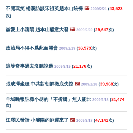
不開玩笑 楊瀾訪談宋祖英趙本山統裸
🖼️
(
43,523
2009/2/21
次)
黨愛上小瀋陽 趙本山醋意大發
🖼️
(
29,647
次)
2009/2/20
政治局不得不爲此而開會
(
36,579
次)
2009/2/19
這等奇事過去沒聽說過
(
21,176
次)
2009/2/19
張成澤坐穩 中共對朝鮮徹底失控
🖼️
(
39,968
次)
2009/2/18
羊城晚報註釋小胡的「不折騰」無人能比
(
31,474
2009/2/18
次)
江澤民發話 小瀋陽的厄運來了
🖼️
(
47,141
次)
2009/2/17