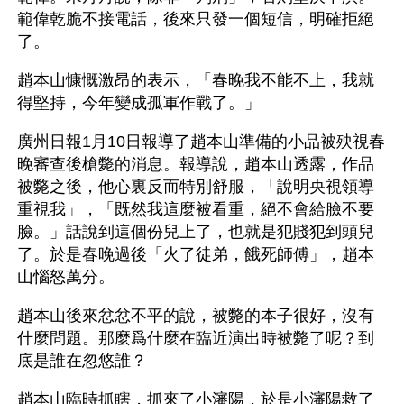
範偉乾脆不接電話，後來只發一個短信，明確拒絕
了。
趙本山慷慨激昂的表示，「春晚我不能不上，我就
得堅持，今年變成孤軍作戰了。」
廣州日報1月10日報導了趙本山準備的小品被殃視春
晚審查後槍斃的消息。報導說，趙本山透露，作品
被斃之後，他心裏反而特別舒服，「說明央視領導
重視我」，「既然我這麼被看重，絕不會給臉不要
臉。」話說到這個份兒上了，也就是犯賤犯到頭兒
了。於是春晚過後「火了徒弟，餓死師傅」，趙本
山惱怒萬分。
趙本山後來忿忿不平的說，被斃的本子很好，沒有
什麼問題。那麼爲什麼在臨近演出時被斃了呢？到
底是誰在忽悠誰？
趙本山臨時抓瞎，抓來了小瀋陽，於是小瀋陽救了