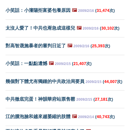
小笑話：小瀋陽拒富婆包養原因
🖼️
(
31,474
次)
2009/2/16
太沒人愛了！中共也甭急成這樣兒
🖼️
(
30,102
次)
2009/2/16
對高智晟施暴者的審判日近了
🖼️
(
25,393
次)
2009/2/16
小笑話：一點點遺憾
🖼️
(
21,407
次)
2009/2/15
幾個對下體尤有獨鍾的中共政治局要員
(
44,007
次)
2009/2/15
中共徹底完蛋！神韻華府站票售罄
(
27,181
次)
2009/2/15
江的腫泡臉和越來越萎縮的肢體
🖼️
(
40,743
次)
2009/2/14