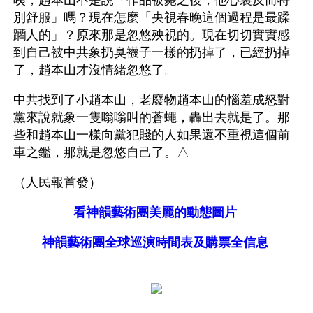
咦，趙本山不是說「作品被斃之後，他心裏反而特
別舒服」嗎？現在怎麼「央視春晚這個過程是最蹂
躪人的」？原來那是忽悠殃視的。現在切切實實感
到自己被中共象扔臭襪子一樣的扔掉了，已經扔掉
了，趙本山才沒情緒忽悠了。
中共找到了小趙本山，老廢物趙本山的惱羞成怒對
黨來說就象一隻嗡嗡叫的蒼蠅，轟出去就是了。那
些和趙本山一樣向黨犯賤的人如果還不重視這個前
車之鑑，那就是忽悠自己了。△
（人民報首發）
看神韻藝術團美麗的動態圖片
神韻藝術團全球巡演時間表及購票全信息