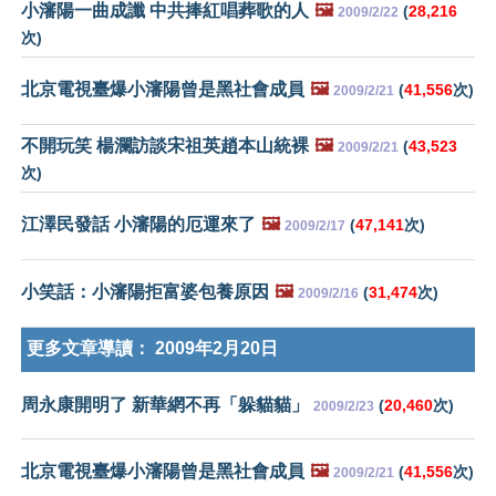
小瀋陽一曲成讖 中共捧紅唱葬歌的人
🖼️
(
28,216
2009/2/22
次)
北京電視臺爆小瀋陽曾是黑社會成員
🖼️
(
41,556
次)
2009/2/21
不開玩笑 楊瀾訪談宋祖英趙本山統裸
🖼️
(
43,523
2009/2/21
次)
江澤民發話 小瀋陽的厄運來了
🖼️
(
47,141
次)
2009/2/17
小笑話：小瀋陽拒富婆包養原因
🖼️
(
31,474
次)
2009/2/16
更多文章導讀：
2009年2月20日
周永康開明了 新華網不再「躲貓貓」
(
20,460
次)
2009/2/23
北京電視臺爆小瀋陽曾是黑社會成員
🖼️
(
41,556
次)
2009/2/21