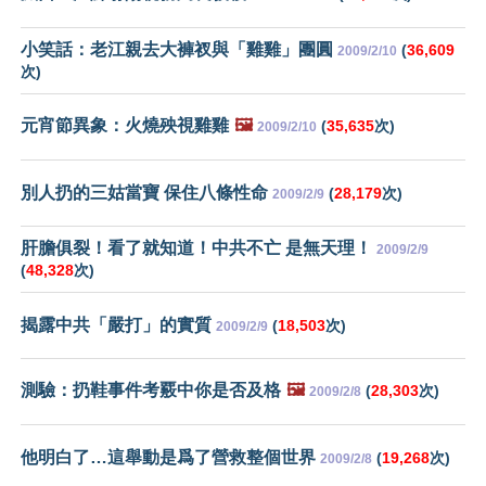
小笑話：老江親去大褲衩與「雞雞」團圓
(
36,609
2009/2/10
次)
元宵節異象：火燒殃視雞雞
🖼️
(
35,635
次)
2009/2/10
別人扔的三姑當寶 保住八條性命
(
28,179
次)
2009/2/9
肝膽俱裂！看了就知道！中共不亡 是無天理！
2009/2/9
(
48,328
次)
揭露中共「嚴打」的實質
(
18,503
次)
2009/2/9
測驗：扔鞋事件考覈中你是否及格
🖼️
(
28,303
次)
2009/2/8
他明白了…這舉動是爲了營救整個世界
(
19,268
次)
2009/2/8