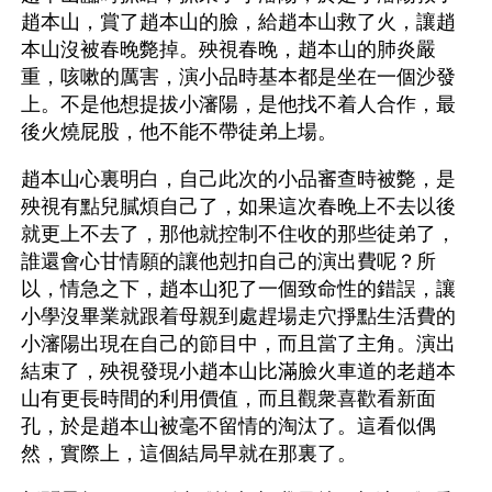
趙本山，賞了趙本山的臉，給趙本山救了火，讓趙
本山沒被春晚斃掉。殃視春晚，趙本山的肺炎嚴
重，咳嗽的厲害，演小品時基本都是坐在一個沙發
上。不是他想提拔小瀋陽，是他找不着人合作，最
後火燒屁股，他不能不帶徒弟上場。
趙本山心裏明白，自己此次的小品審查時被斃，是
殃視有點兒膩煩自己了，如果這次春晚上不去以後
就更上不去了，那他就控制不住收的那些徒弟了，
誰還會心甘情願的讓他剋扣自己的演出費呢？所
以，情急之下，趙本山犯了一個致命性的錯誤，讓
小學沒畢業就跟着母親到處趕場走穴掙點生活費的
小瀋陽出現在自己的節目中，而且當了主角。演出
結束了，殃視發現小趙本山比滿臉火車道的老趙本
山有更長時間的利用價值，而且觀衆喜歡看新面
孔，於是趙本山被毫不留情的淘汰了。這看似偶
然，實際上，這個結局早就在那裏了。