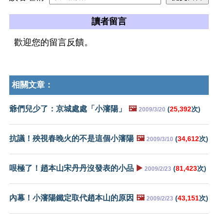
讀者留言
歡迎您的留言反饋。
相關文章：
爺們兒少了：京城處處「小瀋陽」
🖼️
(
25,392
次)
2009/3/20
抗議！殃視春晚火的不是這個小瀋陽
🖼️
(
34,612
次)
2009/3/10
哏極了！趙本山宋丹丹沒發表的小品
▶️
(
81,423
次)
2009/2/23
內幕！小瀋陽鐵定取代趙本山的原因
🖼️
(
43,151
次)
2009/2/23