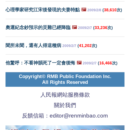
心理學家研究江宋後發現的夫妻特點
🖼️
(
38,610
次)
2009/2/8
奧運紀念鈔預示的災難已經降臨
🖼️
(
33,236
次)
2009/2/7
聞所未聞，還有人得這種病
(
41,202
次)
2009/2/7
他驚呼：不看神韻死了一定會後悔
🖼️
(
16,466
次)
2009/2/7
Copyright© RMB Public Foundation Inc.
All Rights Reserved
人民報網站服務條款
關於我們
反饋信箱：
editor@renminbao.com