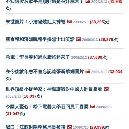
不知這位名歌手是順奸還是被奸麻木了
🖼️
(
41,945
2009/2/13
次)
末世圖片！小瀋陽燒紅大褲襠
🖼️
(
38,205
次)
2009/2/13
新京報和瀋陽晚報爭捧烈士出笑話
🖼️
(
29,376
次)
2009/2/13
急電！李長春和周永康掐起來了
(
37,680
次)
2009/2/12
在今後數年您不會忘記這張新華網圖片
🖼️
(
32,034
2009/2/11
次)
世界頂級小提琴家：神韻讓我對中國人刮目相看
🖼️
(
16,037
次)
2009/2/11
令國人憂心！松下電器大舉召回員工眷屬
🖼️
2009/2/10
(
31,047
次)
滅口！江蘇射陽稅務局長被殺
🖼️
(
29,999
次)
2009/2/10