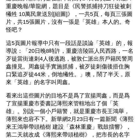
重慶晚報/華龍網，題目是《民警抓捕持刀狂徒被刺
犧牲 10萬民衆送別[組圖]》，一共5頁，每頁三張圖
片，共15張圖片，沒有一張是「英雄」本人的。奇
怪吧？
這5頁圖片報導中只有一段話是談論「英雄」的，報
導說：「20日晚8時許，重慶涪陵區人民西路，一名
歹徒當街連刺4人後逃跑，被敦仁派出所戶籍民警周
鑫撞見。周鑫徒手實施抓捕，被歹徒刺傷後捂住胸
口緊追歹徒44米，倒地犧牲。」噢，鬧了半天，原
來「英雄」的名字叫周鑫。
看來出這些圖片的目地不是爲了宣揚周鑫，而是爲
了宣揚重慶市委書記薄熙來管轄地出了個「英
雄」。別說一個小戶籍警，就是重慶市長王鴻舉，
薄熙來也容不下。新華網2月23日有一篇新聞《薄熙
來王鴻舉帶頭植樹 建設「森林重慶」戰鼓擂響》，
第二天就改成《薄熙來帶頭植樹》，把市長的名字