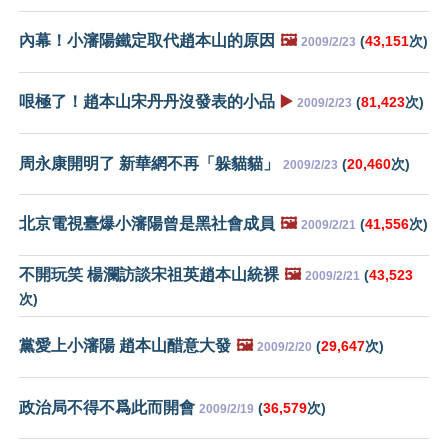
內幕！小瀋陽鐵定取代趙本山的原因
🖼️
(
43,151
次)
2009/2/23
哏極了！趙本山宋丹丹沒發表的小品
▶️
(
81,423
次)
2009/2/23
周永康開明了 新華網不再「躲貓貓」
(
20,460
次)
2009/2/23
北京電視臺爆小瀋陽曾是黑社會成員
🖼️
(
41,556
次)
2009/2/21
不開玩笑 楊瀾訪談宋祖英趙本山統裸
🖼️
(
43,523
2009/2/21
次)
黨愛上小瀋陽 趙本山醋意大發
🖼️
(
29,647
次)
2009/2/20
政治局不得不爲此而開會
(
36,579
次)
2009/2/19