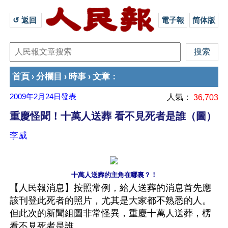
↺ 返回 
電子報
简体版
首頁
分欄目
時事
文章
›
›
›
：
2009年2月24日
發表
人氣：
36,703
重慶怪聞！十萬人送葬 看不見死者是誰（圖）
李威
十萬人送葬的主角在哪裏？！
【人民報消息】按照常例，給人送葬的消息首先應
該刊登此死者的照片，尤其是大家都不熟悉的人。
但此次的新聞組圖非常怪異，重慶十萬人送葬，楞
看不見死者是誰。