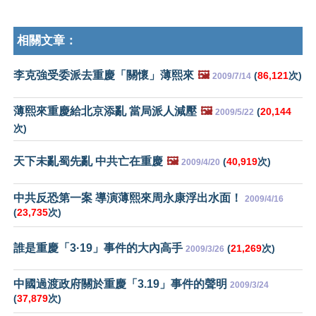
相關文章：
李克強受委派去重慶「關懷」薄熙來
🖼️
(
86,121
次)
2009/7/14
薄熙來重慶給北京添亂 當局派人減壓
🖼️
(
20,144
2009/5/22
次)
天下未亂蜀先亂 中共亡在重慶
🖼️
(
40,919
次)
2009/4/20
中共反恐第一案 導演薄熙來周永康浮出水面！
2009/4/16
(
23,735
次)
誰是重慶「3·19」事件的大內高手
(
21,269
次)
2009/3/26
中國過渡政府關於重慶「3.19」事件的聲明
2009/3/24
(
37,879
次)