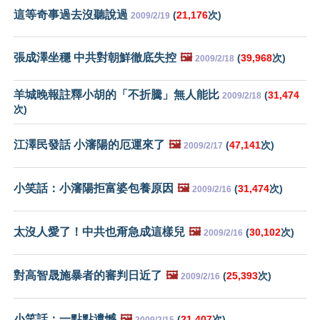
這等奇事過去沒聽說過
(
21,176
次)
2009/2/19
張成澤坐穩 中共對朝鮮徹底失控
🖼️
(
39,968
次)
2009/2/18
羊城晚報註釋小胡的「不折騰」無人能比
(
31,474
2009/2/18
次)
江澤民發話 小瀋陽的厄運來了
🖼️
(
47,141
次)
2009/2/17
小笑話：小瀋陽拒富婆包養原因
🖼️
(
31,474
次)
2009/2/16
太沒人愛了！中共也甭急成這樣兒
🖼️
(
30,102
次)
2009/2/16
對高智晟施暴者的審判日近了
🖼️
(
25,393
次)
2009/2/16
小笑話：一點點遺憾
🖼️
(
21,407
次)
2009/2/15