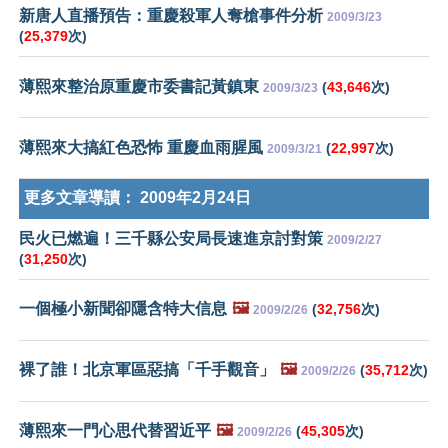
新唐人直播預告：重慶殺軍人奪槍事件分析
2009/3/23
(
25,379
次)
薄熙來整治原重慶市委書記黃鎮東
(
43,646
次)
2009/3/23
薄熙來大搞紅色恐怖 重慶血雨腥風
(
22,997
次)
2009/3/21
更多文章導讀：
2009年2月24日
民火已燃遍！三千縣公安局長速進京討對策
2009/2/27
(
31,250
次)
一個極小新聞卻隱含特大信息
🖼️
(
32,756
次)
2009/2/26
裸了誰！北京軍區惡搞「千手觀音」
🖼️
(
35,712
次)
2009/2/26
薄熙來一門心思代替習近平
🖼️
(
45,305
次)
2009/2/26