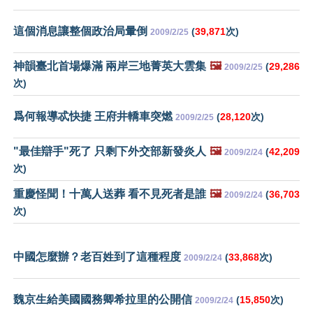
這個消息讓整個政治局暈倒
(
39,871
次)
2009/2/25
神韻臺北首場爆滿 兩岸三地菁英大雲集
🖼️
(
29,286
2009/2/25
次)
爲何報導忒快捷 王府井轎車突燃
(
28,120
次)
2009/2/25
"最佳辯手"死了 只剩下外交部新發炎人
🖼️
(
42,209
2009/2/24
次)
重慶怪聞！十萬人送葬 看不見死者是誰
🖼️
(
36,703
2009/2/24
次)
中國怎麼辦？老百姓到了這種程度
(
33,868
次)
2009/2/24
魏京生給美國國務卿希拉里的公開信
(
15,850
次)
2009/2/24