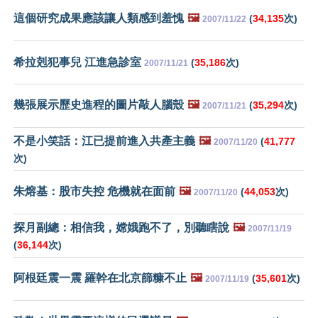
這個研究成果應該讓人類感到羞愧
🖼️
(
34,135
次)
2007/11/22
希拉剋犯事兒 江進急診室
(
35,186
次)
2007/11/21
幾張展示歷史進程的圖片敲人腦殼
🖼️
(
35,294
次)
2007/11/21
不是小笑話：江已提前進入共產主義
🖼️
(
41,777
2007/11/20
次)
朱熔基：股市失控 危機就在面前
🖼️
(
44,053
次)
2007/11/20
探月副總：相信我，嫦娥跑不了，別聽瞎說
🖼️
2007/11/19
(
36,144
次)
阿根廷震一震 羅幹在北京篩糠不止
🖼️
(
35,601
次)
2007/11/19