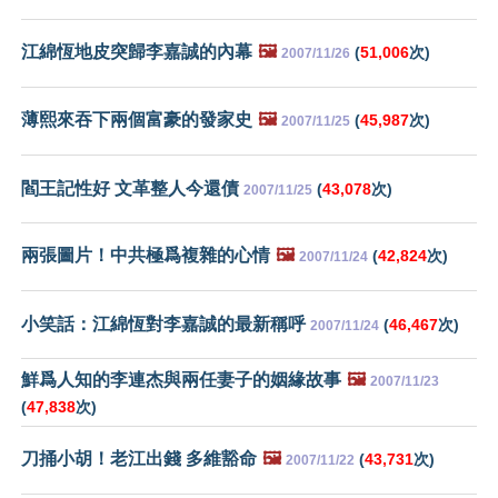
江綿恆地皮突歸李嘉誠的內幕
🖼️
(
51,006
次)
2007/11/26
薄熙來吞下兩個富豪的發家史
🖼️
(
45,987
次)
2007/11/25
閻王記性好 文革整人今還債
(
43,078
次)
2007/11/25
兩張圖片！中共極爲複雜的心情
🖼️
(
42,824
次)
2007/11/24
小笑話：江綿恆對李嘉誠的最新稱呼
(
46,467
次)
2007/11/24
鮮爲人知的李連杰與兩任妻子的姻緣故事
🖼️
2007/11/23
(
47,838
次)
刀捅小胡！老江出錢 多維豁命
🖼️
(
43,731
次)
2007/11/22