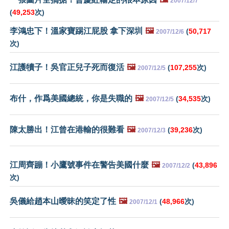
2007/12/7
(
49,253
次)
李鴻忠下！溫家寶踢江屁股 拿下深圳
🖼️
(
50,717
2007/12/6
次)
江護犢子！吳官正兒子死而復活
🖼️
(
107,255
次)
2007/12/5
布什，作爲美國總統，你是失職的
🖼️
(
34,535
次)
2007/12/5
陳太勝出！江曾在港輸的很難看
🖼️
(
39,236
次)
2007/12/3
江周齊蹦！小鷹號事件在警告美國什麼
🖼️
(
43,896
2007/12/2
次)
吳儀給趙本山曖昧的笑定了性
🖼️
(
48,966
次)
2007/12/1