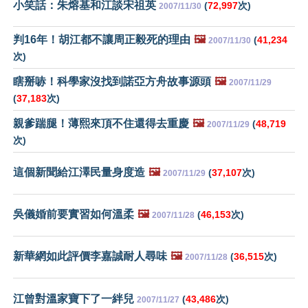
小笑話：朱熔基和江談宋祖英
(
72,997
次)
2007/11/30
判16年！胡江都不讓周正毅死的理由
🖼️
(
41,234
2007/11/30
次)
瞎掰哧！科學家沒找到諾亞方舟故事源頭
🖼️
2007/11/29
(
37,183
次)
親爹踹腿！薄熙來頂不住還得去重慶
🖼️
(
48,719
2007/11/29
次)
這個新聞給江澤民量身度造
🖼️
(
37,107
次)
2007/11/29
吳儀婚前要實習如何溫柔
🖼️
(
46,153
次)
2007/11/28
新華網如此評價李嘉誠耐人尋味
🖼️
(
36,515
次)
2007/11/28
江曾對溫家寶下了一絆兒
(
43,486
次)
2007/11/27