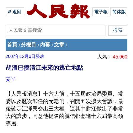
↺ 返回 
電子報
简体版
首頁
分欄目
內幕
文章
›
›
›
：
2007年12月9日
發表
人氣：
45,960
胡溫已摸清江未來的逃亡地點
姜平
【人民報消息】十六大前，十五屆政治局委員、常
委以及歷次卸任的元老們，召開五次擴大會議，最
後確定江澤民交出三大權。這其中對江做出了非常
大的讓步，同意他提名的親信都塞進十六屆最高領
導層。