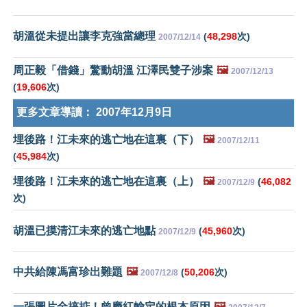
胡溫從未提出讓李克強當總理
(
48,298
次)
2007/12/14
周正毅「借錢」驚動胡溫 江澤民雙子涉案
🖼️
2007/12/13
(
19,606
次)
更多文章導讀：
2007年12月9日
埋後路！江未來的逃亡地在這裏（下）
🖼️
2007/12/11
(
45,984
次)
埋後路！江未來的逃亡地在這裏（上）
🖼️
(
46,082
2007/12/9
次)
胡溫已摸清江未來的逃亡地點
(
45,960
次)
2007/12/9
中共給陳馮富珍出難題
🖼️
(
50,206
次)
2007/12/8
一張圖片全搞掂！曾慶紅輸定的根本原因
🖼️