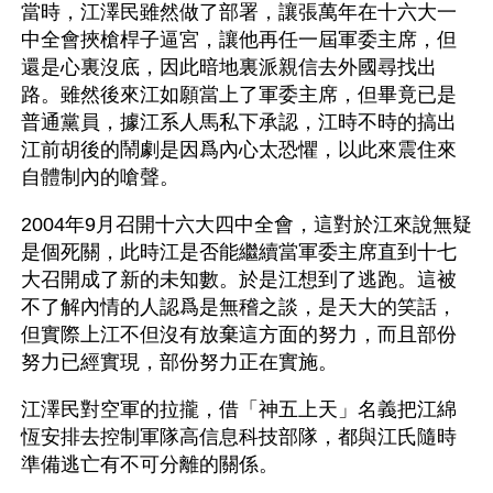
當時，江澤民雖然做了部署，讓張萬年在十六大一
中全會挾槍桿子逼宮，讓他再任一屆軍委主席，但
還是心裏沒底，因此暗地裏派親信去外國尋找出
路。雖然後來江如願當上了軍委主席，但畢竟已是
普通黨員，據江系人馬私下承認，江時不時的搞出
江前胡後的鬧劇是因爲內心太恐懼，以此來震住來
自體制內的嗆聲。
2004年9月召開十六大四中全會，這對於江來說無疑
是個死關，此時江是否能繼續當軍委主席直到十七
大召開成了新的未知數。於是江想到了逃跑。這被
不了解內情的人認爲是無稽之談，是天大的笑話，
但實際上江不但沒有放棄這方面的努力，而且部份
努力已經實現，部份努力正在實施。
江澤民對空軍的拉攏，借「神五上天」名義把江綿
恆安排去控制軍隊高信息科技部隊，都與江氏隨時
準備逃亡有不可分離的關係。