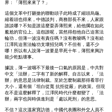
界：「薄熙來來了？」
這個文革中打砸搶的聯動頭子此時成了縮頭烏龜。
縮着頭也得來，中德談判，商務部長不來，人家跟
誰談哪？不知是誰這麼耍弄薄熙來，給他擱在如此
尷尬的官位上。這怨誰呢，當然得怨他自己迫害法
輪功，但薄一波沒有責任嗎？沒有教唆嗎？沒有給
江澤民迫害法輪功支壞招兒嗎？不但有，還不少
哪！所以有人說薄一波要是早死十年，薄熙來興許
能少乾點壞事。 
據說，薄一波咽不下最後一口氣的原因是，中共對
中文「法辦」二字有了新的解釋。自古以來，「法
辦」的意思是法律制裁。至於怎麼制裁那得看罪行
大小，還有個「坦白從寬 抗拒從嚴」的政策。但現
在不是這麼解釋了，江澤民時代什麼都變了，「法
辦」兩字也與時俱進到是「處以死刑」的意思。
不信？這次溫家寶訪德，中國代表團和外交人員不