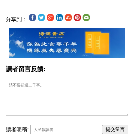
分享到：
讀者留言反饋:
讀者暱稱: