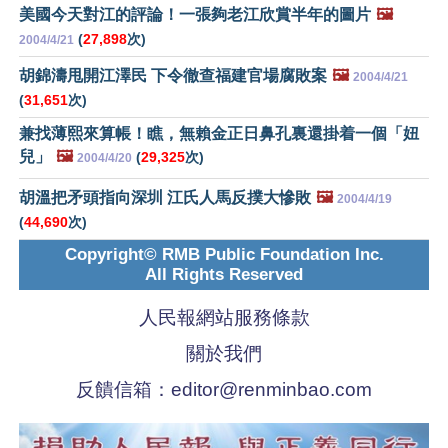
美國今天對江的評論！一張夠老江欣賞半年的圖片
🖼️
(
27,898
次)
2004/4/21
胡錦濤甩開江澤民 下令徹查福建官場腐敗案
🖼️
2004/4/21
(
31,651
次)
兼找薄熙來算帳！瞧，無賴金正日鼻孔裏還掛着一個「妞
兒」
🖼️
(
29,325
次)
2004/4/20
胡溫把矛頭指向深圳 江氏人馬反撲大慘敗
🖼️
2004/4/19
(
44,690
次)
Copyright© RMB Public Foundation Inc.
All Rights Reserved
人民報網站服務條款
關於我們
反饋信箱：
editor@renminbao.com