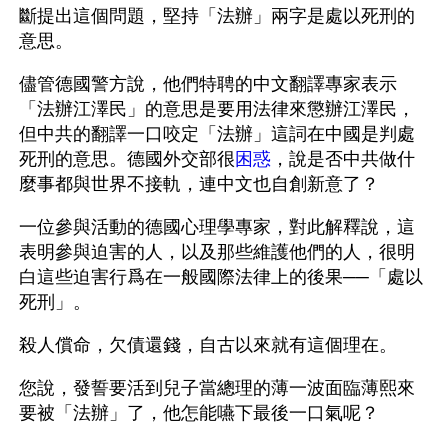
斷提出這個問題，堅持「法辦」兩字是處以死刑的
意思。 
儘管德國警方說，他們特聘的中文翻譯專家表示
「法辦江澤民」的意思是要用法律來懲辦江澤民，
但中共的翻譯一口咬定「法辦」這詞在中國是判處
死刑的意思。德國外交部很
困惑
，說是否中共做什
麼事都與世界不接軌，連中文也自創新意了？
一位參與活動的德國心理學專家，對此解釋說，這
表明參與迫害的人，以及那些維護他們的人，很明
白這些迫害行爲在一般國際法律上的後果──「處以
死刑」。
殺人償命，欠債還錢，自古以來就有這個理在。
您說，發誓要活到兒子當總理的薄一波面臨薄熙來