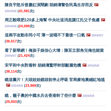
陳良宇怒斥曾慶紅演鬧劇 胡錦濤警告民爲生存而反
🖼️
(
41,581
次)
2004/5/8
周正毅喂肥120多上海幫 中央社這消息讓江氏父子焦慮
🖼️
(
24,099
次)
2004/5/8
這兩字改動非同小可 薄一波咽不下最後一口氣
🖼️
2004/5/7
(
36,517
次)
看了新華網！俺孩子娘信心大增：陳至立那角兒俺也能當
(
21,424
次)
2004/5/7
宋平和中央對着幹 胡錦濤驚呼幹部斷層危機
🖼️
2004/5/6
(
38,114
次)
瞧這圖片！大頭娃娃鏡頭前停止呼吸 官商麥地裏鋪紅地毯
🖼️
(
23,969
次)
2004/5/6
瞧，籠子裏的中國水兵去香港幹了些什麼
🖼️
2004/5/5
(
25,003
次)