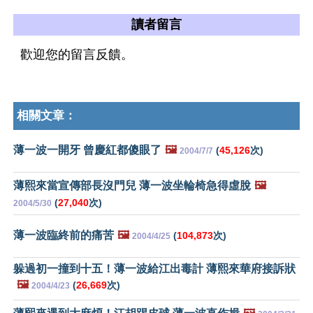
讀者留言
歡迎您的留言反饋。
相關文章：
薄一波一開牙 曾慶紅都傻眼了
🖼️
(
45,126
次)
2004/7/7
薄熙來當宣傳部長沒門兒 薄一波坐輪椅急得虛脫
🖼️
(
27,040
次)
2004/5/30
薄一波臨終前的痛苦
🖼️
(
104,873
次)
2004/4/25
躲過初一撞到十五！薄一波給江出毒計 薄熙來華府接訴狀
🖼️
(
26,669
次)
2004/4/23