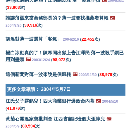
薄熙來遇到大麻煩！江胡踢皮球 薄一波直作揖
🖼️
2004/3/31
(
33,803
次)
誰讓薄熙來當商務部長的？薄一波要找推薦者算帳
🖼️
(
39,916
次)
2004/2/20
胡溫對薄一波還算「客氣」
(
22,452
次)
2004/2/16
楊白冰動真的了！陳希同出獄上告江澤民 薄一波殺手鐧已
用到盡頭
🖼️
(
98,072
次)
2003/12/24
這個新聞對薄一波來說是個噩耗
🖼️
(
38,979
次)
2003/11/30
更多文章導讀：
2004年5月7日
江氏父子露餡兒！四大商業銀行爆致命內幕
🖼️
2004/5/10
(
41,876
次)
黃菊召開溫家寶批判會 江西省書記噎個大歪脖兒
🖼️
(
60,594
次)
2004/5/9