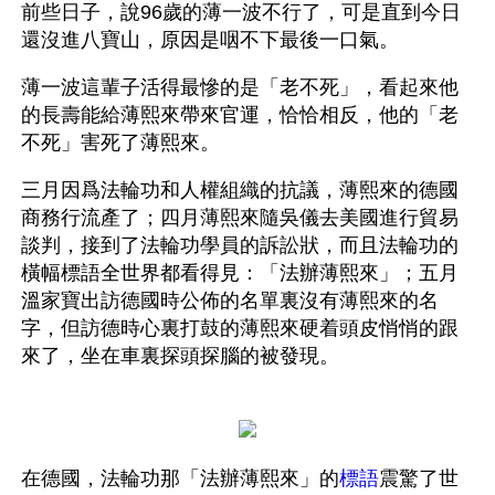
前些日子，說96歲的薄一波不行了，可是直到今日
還沒進八寶山，原因是咽不下最後一口氣。
薄一波這輩子活得最慘的是「老不死」，看起來他
的長壽能給薄熙來帶來官運，恰恰相反，他的「老
不死」害死了薄熙來。
三月因爲法輪功和人權組織的抗議，薄熙來的德國
商務行流產了；四月薄熙來隨吳儀去美國進行貿易
談判，接到了法輪功學員的訴訟狀，而且法輪功的
橫幅標語全世界都看得見：「法辦薄熙來」；五月
溫家寶出訪德國時公佈的名單裏沒有薄熙來的名
字，但訪德時心裏打鼓的薄熙來硬着頭皮悄悄的跟
來了，坐在車裏探頭探腦的被發現。
在德國，法輪功那「法辦薄熙來」的
標語
震驚了世