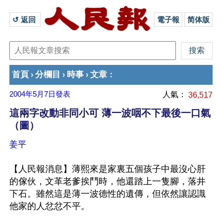
↺ 返回 
電子報
简体版
首頁
分欄目
時事
文章
›
›
›
：
2004年5月7日
發表
人氣：
36,517
這兩字改動非同小可 薄一波咽不下最後一口氣
（圖）
姜平
【人民報消息】薄熙來是家裏五個孩子中最沒心肝
的傢伙，文革老爹挨鬥時，他還踏上一隻腳，落井
下石。雖然這是薄一波德性的遺傳，但依然讓認識
他家的人忿忿不平。