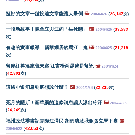
2004/4/27
挺好的文章一鏈接這文章能讓人暈倒
🖼️
(
26,147
次)
2004/4/26
一段新故事！陳至立與江的「生死戀」
🖼️
(
33,583
2004/4/25
次)
有趣的實事報導：新華網居然罵江
....
鬼
🖼️
(
21,719
2004/4/25
次)
曾慶紅整溫家寶未遂 江害楊尚昆曾是幫兇
🖼️
2004/4/24
(
42,801
次)
這條小道消息到底想說什麼？
🖼️
(
22,235
次)
2004/4/24
死月的薩斯！新華網的這條消息讓人滲出冷汗
🖼️
2004/4/23
(
24,249
次)
福州政法委書記克隆江澤民 胡錦濤敢揪鉅貪立馬下臺
🖼️
(
42,053
次)
2004/4/22