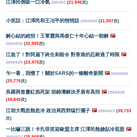
江澤民倒吸一口冷氣
(
21,946
次)
2004/5/1
小笑話：江澤民和王冶平的悄悄話
(
31,597
次)
2004/4/30
解心結的絕招！王軍霞與馬俊仁十年心結一朝解
🖼️
(
32,995
次)
2004/4/30
江急了！對阿扁下終生刺殺令 對香港的忍耐過了時限
🖼️
(
23,475
次)
2004/4/29
乍一看，我懵了！關於SARS的一條離奇新聞
🖼️
2004/4/29
(
25,776
次)
吳羅與曾慶紅掐死架 胡錦濤解決矛盾有高招
🖼️
2004/4/28
(
39,845
次)
江胡大戰忽熱忽冷 政治局西郊猛打擺子
🖼️
(
39,733
2004/4/27
次)
一比嚇三跳！卡扎菲笑迎歐盟主席 江澤民熱臉貼冷屁股
🖼️
(
25,569
次)