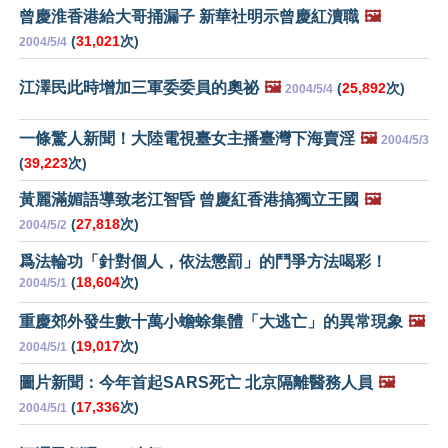
曾慶淮香港給大哥捅漏子 新華社明示曾慶紅瀆職
🖼️
(
31,021
次)
2004/5/4
江澤民此時增加三軍委委員的奧祕
🖼️
(
25,892
次)
2004/5/4
一條驚人新聞！大陸電視臺女主播臺灣下海賣淫
🖼️
2004/5/3
(
39,223
次)
黃麗滿媚語導致老江智昏 曾慶紅香港搞獨立王國
🖼️
(
27,818
次)
2004/5/2
爲法輪功「針對個人，依法懲罰」的鬥爭方法喝彩！
(
18,604
次)
2004/5/1
重慶郊外發生數十萬小蟾蜍集體「大逃亡」的異常現象
🖼️
(
19,017
次)
2004/5/1
圖片新聞：今年首起SARS死亡 北京隔離醫務人員
🖼️
(
17,336
次)
2004/5/1