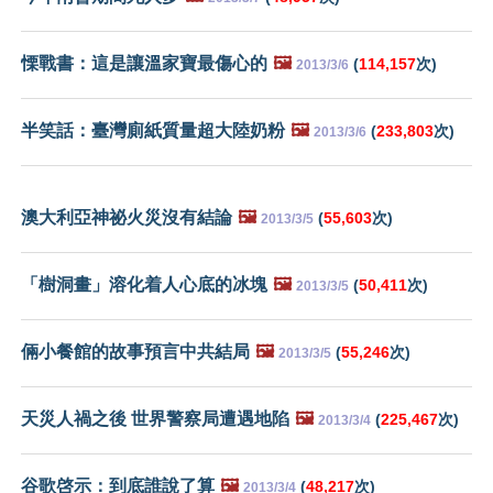
慄戰書：這是讓溫家寶最傷心的
🖼️
(
114,157
次)
2013/3/6
半笑話：臺灣廁紙質量超大陸奶粉
🖼️
(
233,803
次)
2013/3/6
澳大利亞神祕火災沒有結論
🖼️
(
55,603
次)
2013/3/5
「樹洞畫」溶化着人心底的冰塊
🖼️
(
50,411
次)
2013/3/5
倆小餐館的故事預言中共結局
🖼️
(
55,246
次)
2013/3/5
天災人禍之後 世界警察局遭遇地陷
🖼️
(
225,467
次)
2013/3/4
谷歌啓示：到底誰說了算
🖼️
(
48,217
次)
2013/3/4