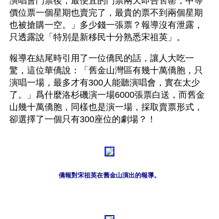
演唱會門票後，最便宜的門票兩天即告售罄，中等
價位票一個星期也賣完了，最貴的票不到兩個星期
也被搶購一空。」多少錢一張票？報導沒有泄露，
只透露說「特別是新移民十分熟悉宋祖英」。
報導在結尾時引用了一位僑民的話，讓人大吃一
驚，這位華僑說：「舊金山灣區有幾十萬僑胞，只
演唱一場，最多才有300人能聽演唱會，實在太少
了。」爲什麼洛杉磯演一場6000張票白送，而舊金
山幾十萬僑胞，同樣也是演一場，採取賣票形式，
卻選擇了一個只有300座位的劇場？！
僑報對宋祖英在舊金山演出的報導。