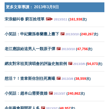
更多文章導讀：
2013年3月9日
宋浪貓叫春 窮百姓埋單
🖼️▶️
(
161,938
次)
2013/3/11
小笑話：申紀蘭孫春蘭臺上臺下
🖼️
(
240,267
次)
2013/3/10
老江應該給這男人一顆原子彈
🖼️
(
47,756
次)
2013/3/10
網友對宋祖英演唱會的評論史無前例
🖼️
(
54,073
次)
2013/3/9
想活？！查韋斯你別往死裏嘬
🖼️
(
38,559
次)
2013/3/8
小笑話：趙本山需要復婚
🖼️
(
240,862
次)
2013/3/7
今年兩會期間死人多
🖼️
(
48,957
次)
2013/3/7