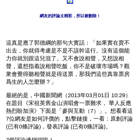
網友的評論太精彩，所以被刪除！
這真是應了郭德綱的那句大實話：「如果實在賣不
出去，你就得考慮是不是不該幹這行。沒有這個能
力你就別跟這兒混了。又不會說相聲，又想說相
聲，還想指着說相聲吃飯，你不是破壞市場嗎？觀
衆會覺得聽相聲就是得送票，那我們這些真靠票房
爲生的人怎麼辦？」
最絕的是，中國新聞網（2013年03月01日 10:29）
在題目《宋祖英舊金山演唱會一票難求， 華人反應
熱烈盼加演》下面是「參與互動（7）」。想看看這
7位網友是如何評價的，點擊鏈接，一看：原創評論 
(已有0條評論)，發表評論 (已有0條評論)。 