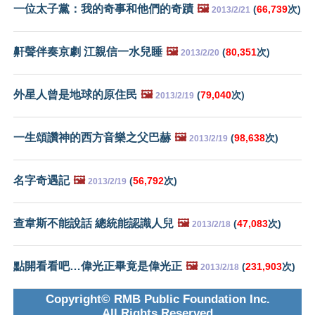
一位太子黨：我的奇事和他們的奇蹟
🖼️
(
66,739
次)
2013/2/21
鼾聲伴奏京劇 江親信一水兒睡
🖼️
(
80,351
次)
2013/2/20
外星人曾是地球的原住民
🖼️
(
79,040
次)
2013/2/19
一生頌讚神的西方音樂之父巴赫
🖼️
(
98,638
次)
2013/2/19
名字奇遇記
🖼️
(
56,792
次)
2013/2/19
查韋斯不能說話 總統能認識人兒
🖼️
(
47,083
次)
2013/2/18
點開看看吧…偉光正畢竟是偉光正
🖼️
(
231,903
次)
2013/2/18
Copyright© RMB Public Foundation Inc.
All Rights Reserved