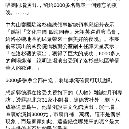
唱團同場演出.，留給6000多名觀衆一個難忘的夜
晚。……」
中共山寨國駐洛杉磯總領事館總領事邱紹芳表示，
「感謝『文化中國·四海同春』宋祖英巡迴演唱會，
給洛杉磯地區的民衆帶來一個美好的夜晚」。率團
前來演出的國務院僑務辦公室副主任譚天星表示，
「在洛杉磯的演出，獲得了巨大的成功，6000多人
的劇場爆滿，說明這場演出受到了洛杉磯地區華僑
華人的歡迎。」
6000多張票全部白送，劇場爆滿確實可以理解。
想起郭德綱在接受央視旗下的《人物》雜誌2月刊專
訪，透露說北京31家小劇場，除德雲社外，剩下八
成靠送票爲生。他舉例說某文化館演出，演一場，
區裏給演員3000元，市裏再補一萬塊。這不是偶然
現象，而是家家如此。這些錢從哪兒來的呢？是大
陸十幾億老百姓的民脂民膏。