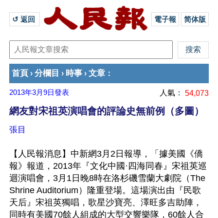
↺ 返回 
電子報
简体版
首頁
分欄目
時事
文章
›
›
›
：
2013年3月9日
發表
人氣：
54,073
網友對宋祖英演唱會的評論史無前例（多圖）
張目
【人民報消息】中新網3月2日報導，「據美國《僑
報》報道，2013年『文化中國·四海同春』宋祖英巡
迴演唱會，3月1日晚8時在洛杉磯雪蘭大劇院（The 
Shrine Auditorium）隆重登場。這場演出由『民歌
天后』宋祖英獨唱，歌星沙寶亮、澤旺多吉助陣，
同時有美國70餘人組成的大型交響樂隊，60餘人合