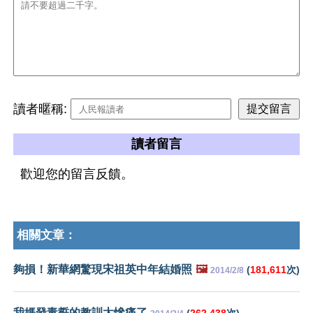
讀者暱稱:
讀者留言
歡迎您的留言反饋。
相關文章：
夠損！新華網驚現宋祖英中年結婚照
🖼️
(
181,611
次)
2014/2/8
我媽發毒誓的教訓太慘痛了
(
262,438
次)