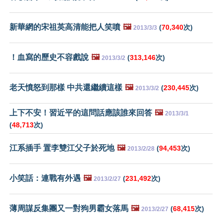
新華網的宋祖英高清能把人笑噴
🖼️
(
70,340
次)
2013/3/3
！血寫的歷史不容戲說
🖼️
(
313,146
次)
2013/3/2
老天憤怒到那樣 中共還繼續這樣
🖼️
(
230,445
次)
2013/3/2
上下不安！習近平的這問話應該誰來回答
🖼️
2013/3/1
(
48,713
次)
江系插手 置李雙江父子於死地
🖼️
(
94,453
次)
2013/2/28
小笑話：連戰有外遇
🖼️
(
231,492
次)
2013/2/27
薄周謀反集團又一對狗男霸女落馬
🖼️
(
68,415
次)
2013/2/27