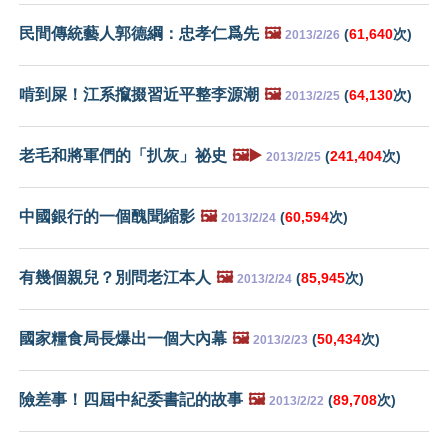
民間傳統藝人郭德綱：忠孝仁爲先
🖼️
(
61,640
次)
2013/2/26
啃到屎！江系攛掇習近平整李源潮
🖼️
(
64,130
次)
2013/2/25
老毛和將軍們的「扒灰」祕史
🖼️▶️
(
241,404
次)
2013/2/25
中國銀行的一個醜聞縮影
🖼️
(
60,594
次)
2013/2/24
有幾個親兒？別問老江本人
🖼️
(
85,945
次)
2013/2/24
國家糧食局長爆出一個大內幕
🖼️
(
50,434
次)
2013/2/23
險差事！四屆中紀委書記的故事
🖼️
(
89,708
次)
2013/2/22