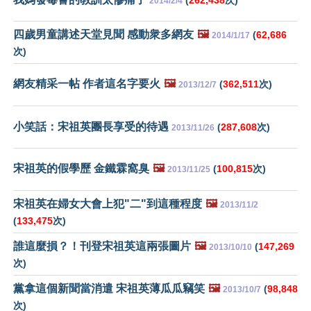
2014/2/4
四歲男童講述天堂見聞 感動衆多網友
🖼️
(
62,686
2014/1/17
次)
網友精采一帖 作者這名字要火
🖼️
(
362,511
次)
2013/12/7
小笑話：宋祖英團長享受的待遇
(
287,608
次)
2013/11/26
宋祖英的假學歷 金鐵霖窩臭
🖼️
(
100,815
次)
2013/11/25
宋祖英在婦女大會上犯"二"到這種程度
🖼️
2013/11/2
(
133,475
次)
誰這麼損？！刊登宋祖英這兩張圖片
🖼️
(
147,269
2013/10/10
次)
黨拿這個新聞當消遣 宋祖英薄瓜瓜竊笑
🖼️
(
98,848
2013/10/7
次)