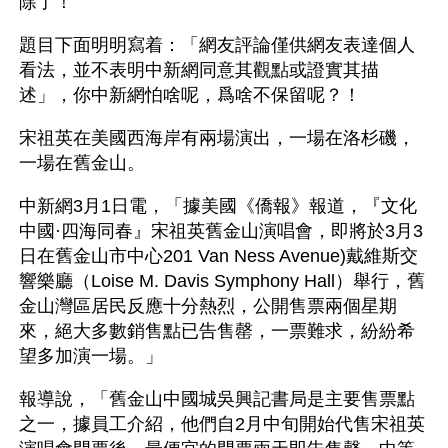
除了！
題目下面明明寫着：「網友評論僅供網友表達個人
看法，並不表明中新網同意其觀點或證實其描
述」，你中新網怕啥呢，爲啥不保留呢？！
宋祖英在美國西海岸有兩場演出，一場在洛杉磯，
一場在舊金山。
中新網3月1日電，「據美國《僑報》報道，『文化
中國·四海同春』宋祖英舊金山演唱會，即將於3月3
日在舊金山市中心201 Van Ness Avenue)戴維斯交
響樂廳（Loise M. Davis Symphony Hall）舉行，舊
金山灣區居民反應十分熱烈，公開售票兩個星期
來，絕大多數銷售點已告售罄，一票難求，紛紛希
望多加演一場。」
報導說，「舊金山中國城吳興記書局是主要售票點
之一，據員工介紹，他們自2月中旬開始代售宋祖英