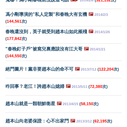
2014/2/6
馮小剛導演的"私人定製"和春晚大有玄機
🖼️
2014/2/3
(
144,561
次)
春晚還沒到，英子就受到趙本山如此摧殘
🖼️
2014/1/26
(
177,842
次)
"春晚釘子戶"被窩兒裏應該沒有江大哥
🖼️
2014/1/21
(
144,550
次)
絕門圖片！黨非要趙本山的命不可
🖼️
(
122,204
次)
2013/7/12
咋回事？老江！誇趙本山媳婦
🖼️
(
72,380
次)
2013/5/11
趙本山就是一顆朝鮮衛星
🖼️
(
58,150
次)
2013/4/15
趙本山向老婆保證：心不出家門
🖼️
(
62,195
次)
2013/3/12