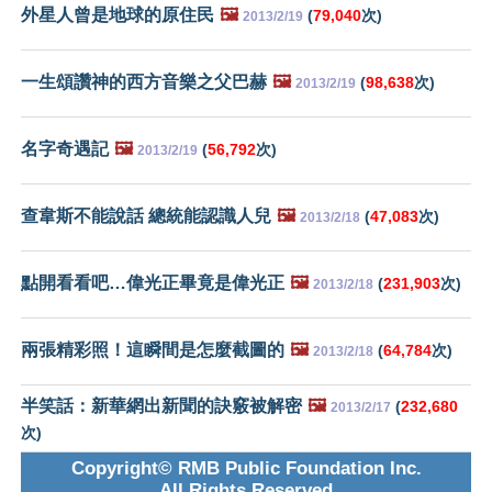
外星人曾是地球的原住民
🖼️
(
79,040
次)
2013/2/19
一生頌讚神的西方音樂之父巴赫
🖼️
(
98,638
次)
2013/2/19
名字奇遇記
🖼️
(
56,792
次)
2013/2/19
查韋斯不能說話 總統能認識人兒
🖼️
(
47,083
次)
2013/2/18
點開看看吧…偉光正畢竟是偉光正
🖼️
(
231,903
次)
2013/2/18
兩張精彩照！這瞬間是怎麼截圖的
🖼️
(
64,784
次)
2013/2/18
半笑話：新華網出新聞的訣竅被解密
🖼️
(
232,680
2013/2/17
次)
Copyright© RMB Public Foundation Inc.
All Rights Reserved