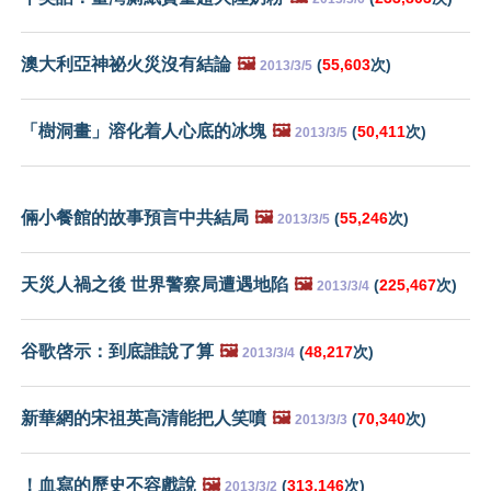
澳大利亞神祕火災沒有結論
🖼️
(
55,603
次)
2013/3/5
「樹洞畫」溶化着人心底的冰塊
🖼️
(
50,411
次)
2013/3/5
倆小餐館的故事預言中共結局
🖼️
(
55,246
次)
2013/3/5
天災人禍之後 世界警察局遭遇地陷
🖼️
(
225,467
次)
2013/3/4
谷歌啓示：到底誰說了算
🖼️
(
48,217
次)
2013/3/4
新華網的宋祖英高清能把人笑噴
🖼️
(
70,340
次)
2013/3/3
！血寫的歷史不容戲說
🖼️
(
313,146
次)
2013/3/2