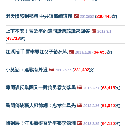
老天憤怒到那樣 中共還繼續這樣
🖼️
(
230,445
次)
2013/3/2
上下不安！習近平的這問話應該誰來回答
🖼️
2013/3/1
(
48,713
次)
江系插手 置李雙江父子於死地
🖼️
(
94,453
次)
2013/2/28
小笑話：連戰有外遇
🖼️
(
231,492
次)
2013/2/27
薄周謀反集團又一對狗男霸女落馬
🖼️
(
68,415
次)
2013/2/27
民間傳統藝人郭德綱：忠孝仁爲先
🖼️
(
61,640
次)
2013/2/26
啃到屎！江系攛掇習近平整李源潮
🖼️
(
64,130
次)
2013/2/25