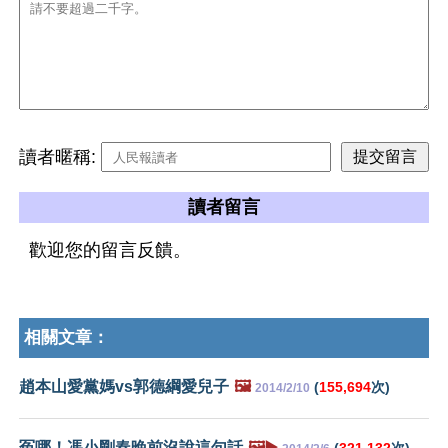
讀者暱稱:
讀者留言
歡迎您的留言反饋。
相關文章：
趙本山愛黨媽vs郭德綱愛兒子
🖼️
(
155,694
次)
2014/2/10
冤哪！馮小剛春晚前沒說這句話
🖼️▶️
(
321,132
次)