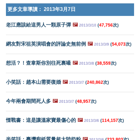
更多文章導讀：
2013年3月7日
老江應該給這男人一顆原子彈
🖼️
(
47,756
次)
2013/3/10
網友對宋祖英演唱會的評論史無前例
🖼️
(
54,073
次)
2013/3/9
想活？！查韋斯你別往死裏嘬
🖼️
(
38,559
次)
2013/3/8
小笑話：趙本山需要復婚
🖼️
(
240,862
次)
2013/3/7
今年兩會期間死人多
🖼️
(
48,957
次)
2013/3/7
慄戰書：這是讓溫家寶最傷心的
🖼️
(
114,157
次)
2013/3/6
半笑話：臺灣廁紙質量超大陸奶粉
🖼️
(
233,803
次)
2013/3/6