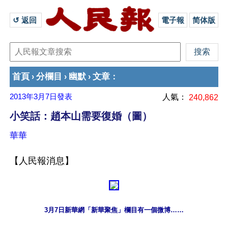
↺ 返回 
電子報
简体版
首頁
分欄目
幽默
文章
›
›
›
：
2013年3月7日
發表
人氣：
240,862
小笑話：趙本山需要復婚（圖）
華華
【人民報消息】
3月7日新華網「新華聚焦」欄目有一個微博……