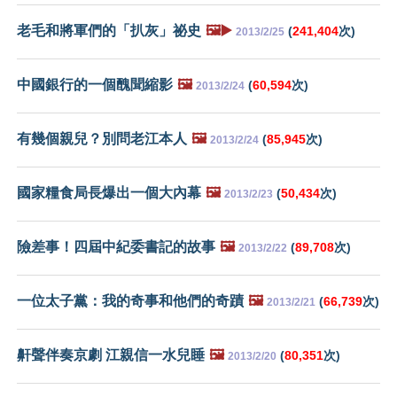
老毛和將軍們的「扒灰」祕史
🖼️▶️
(
241,404
次)
2013/2/25
中國銀行的一個醜聞縮影
🖼️
(
60,594
次)
2013/2/24
有幾個親兒？別問老江本人
🖼️
(
85,945
次)
2013/2/24
國家糧食局長爆出一個大內幕
🖼️
(
50,434
次)
2013/2/23
險差事！四屆中紀委書記的故事
🖼️
(
89,708
次)
2013/2/22
一位太子黨：我的奇事和他們的奇蹟
🖼️
(
66,739
次)
2013/2/21
鼾聲伴奏京劇 江親信一水兒睡
🖼️
(
80,351
次)
2013/2/20