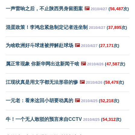
一声雷响之后，不止陕西男身留图案
🖼️
(
56,487
次)
2010/4/27
混蛋政策！李鸿忠紧急制定记者连坐制
(
37,895
次)
2010/4/27
为啥欧洲好斗球迷被押解赴球场
🖼️
(
27,171
次)
2010/4/27
属正常现象 你新华网出这新闻干啥
🖼️
(
47,587
次)
2010/4/26
江现状真是用文字都无法形容的惨
🖼️
(
58,479
次)
2010/4/26
一元老：看来这回小胡要动真的
🖼️
(
52,218
次)
2010/4/25
牛！一个无人敢驳的预言来自CCTV
(
54,312
次)
2010/4/25