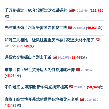
千万别错过！60年没听过这么讲课的
🖼️▶️
(
111,765
2010/5/4
次)
先冲重庆馆！习近平贺国强参观世博
🖼️
(
49,931
次)
2010/5/3
和薄三儿相比，让凤姐当重庆市委书记是大材小用了
🖼️
(
35,749
次)
2010/5/3
碾压女交警碾出个烈士子弟
🖼️
(
32,468
次)
2010/5/2
谁来回答：宋祖英身边人为何都如此压抑
🖼️
2010/5/2
(
45,054
次)
不许老江世博露脸 新华网恶搞宋祖英
🖼️
(
58,946
次)
2010/5/1
真惨！瞧世博开幕式的世界各地领导人名单
🖼️
2010/4/30
(
42,476
次)