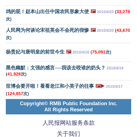
鸡的屁！赵本山出任中国农民形象大使
🖼️
(
33,279
2010/4/20
次)
人民网为何谈论宋祖英会不会死的很惨
🖼️
(
43,670
2010/4/20
次)
杨贵妃与唐明皇的前世今生
🖼️
(
75,091
次)
2010/4/18
黑色幽默：文强的感言──我该去咬谁的奶头？
2010/4/18
(
41,928
次)
世博会要开啦！看看老江和小英子的往事
🖼️▶️
2010/4/17
(
124,857
次)
Copyright© RMB Public Foundation Inc.
All Rights Reserved
人民报网站服务条款
关于我们