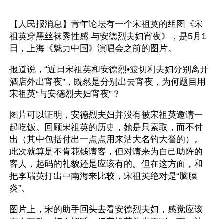
【人民报消息】青年论坛有一个宋祖英的组图《宋
祖英穿黑丝袜秀性感 与安德烈夫妇宵夜》，是5月1
日，上海《魅力中国》演唱会之前的图片。
报道说，“近日宋祖英和安德烈•波切利夫妇分别离开
酒店外出宵夜”，既然是分别出去宵夜，为何题目用
宋祖英“与安德烈夫妇宵夜”？
图片可以证明，安德烈夫妇并没有被宋祖英邀请一
起吃饭。回顾宋祖英的历史，她是只索取，而不付
出（其中包括付出一点点用来沽大名钓大誉的）。
此次就算是不肯花钱请客，但对请来为自己助阵的
客人，起码的礼貌还是应该有的。但在这方面，和
把李瑞英打出中南海来比较，宋祖英绝对是“脑膜
炎”。
图片上，宋的助手回头去看安德烈夫妇，感觉应该