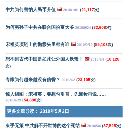
中共为何害怕人民币升值
🖼️
(
21,117
次)
2010/10/1
为何穷孙子中共在联合国扮富大爷
(
32,608
次)
2010/9/24
宋祖英项链上的骷髅头里都有谁
🖼️
(
55,103
次)
2010/9/19
想不到古代中国是如此让外国人钦羡！
🖼️
(
18,128
2010/9/8
次)
专家为何越来越没有信誉？
(
23,105
次)
2010/9/2
惊人组图：宋祖英，要想勾引哥，先卸妆再说……
(
54,898
次)
2010/8/29
更多文章导读：
2010年5月2日
束手无策 中共解不开世博的这个死结
🖼️
(
37,525
次)
2010/5/4