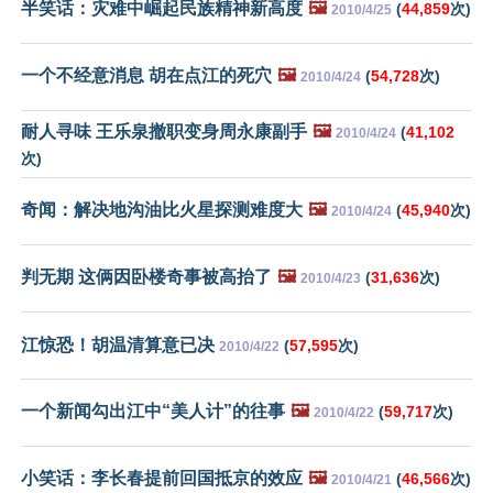
半笑话：灾难中崛起民族精神新高度
🖼️
(
44,859
次)
2010/4/25
一个不经意消息 胡在点江的死穴
🖼️
(
54,728
次)
2010/4/24
耐人寻味 王乐泉撤职变身周永康副手
🖼️
(
41,102
2010/4/24
次)
奇闻：解决地沟油比火星探测难度大
🖼️
(
45,940
次)
2010/4/24
判无期 这俩因卧楼奇事被高抬了
🖼️
(
31,636
次)
2010/4/23
江惊恐！胡温清算意已决
(
57,595
次)
2010/4/22
一个新闻勾出江中“美人计”的往事
🖼️
(
59,717
次)
2010/4/22
小笑话：李长春提前回国抵京的效应
🖼️
(
46,566
次)
2010/4/21