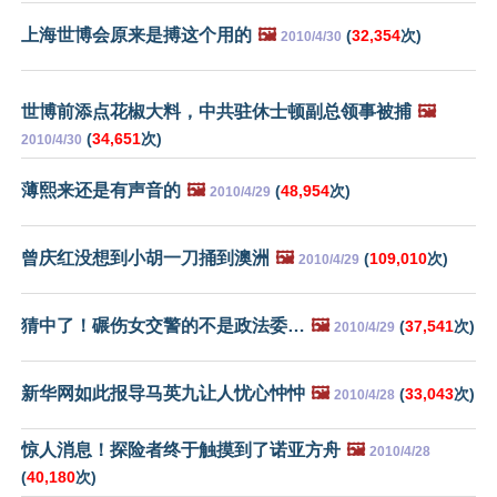
上海世博会原来是搏这个用的
🖼️
(
32,354
次)
2010/4/30
世博前添点花椒大料，中共驻休士顿副总领事被捕
🖼️
(
34,651
次)
2010/4/30
薄熙来还是有声音的
🖼️
(
48,954
次)
2010/4/29
曾庆红没想到小胡一刀捅到澳洲
🖼️
(
109,010
次)
2010/4/29
猜中了！碾伤女交警的不是政法委…
🖼️
(
37,541
次)
2010/4/29
新华网如此报导马英九让人忧心忡忡
🖼️
(
33,043
次)
2010/4/28
惊人消息！探险者终于触摸到了诺亚方舟
🖼️
2010/4/28
(
40,180
次)