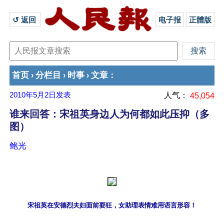
↺ 返回 
电子报
正體版
首页
分栏目
时事
文章
›
›
›
：
2010年5月2日
发表
人气：
45,054
谁来回答：宋祖英身边人为何都如此压抑（多
图）
鲍光
宋祖英在安德烈夫妇面前耍狂，女助理表情难用语言形容！