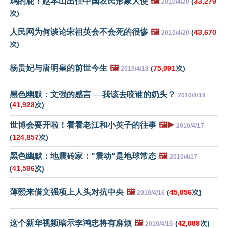
鸡的屁！赵本山出任中国农民形象大使
🖼️
(
33,279
2010/4/20
次)
人民网为何谈论宋祖英会不会死的很惨
🖼️
(
43,670
2010/4/20
次)
杨贵妃与唐明皇的前世今生
🖼️
(
75,091
次)
2010/4/18
黑色幽默：文强的感言──我该去咬谁的奶头？
2010/4/18
(
41,928
次)
世博会要开啦！看看老江和小英子的往事
🖼️▶️
2010/4/17
(
124,857
次)
黑色幽默：地震砖家："震动"是地球常态
🖼️
2010/4/17
(
41,596
次)
薄熙来借文强项上人头对抗中央
🖼️
(
45,056
次)
2010/4/16
这个新华视频暗示李鸿忠将有麻烦
🖼️
(
42,089
次)
2010/4/16