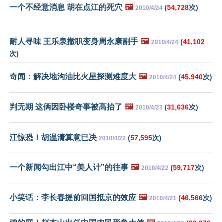
一个不经意消息 胡在点江的死穴
🖼️
(
54,728
次)
2010/4/24
耐人寻味 王乐泉撤职变身周永康副手
🖼️
(
41,102
2010/4/24
次)
奇闻：解决地沟油比火星探测难度大
🖼️
(
45,940
次)
2010/4/24
判无期 这俩因卧楼奇事被高抬了
🖼️
(
31,636
次)
2010/4/23
江惊恐！胡温清算意已决
(
57,595
次)
2010/4/22
一个新闻勾出江中“美人计”的往事
🖼️
(
59,717
次)
2010/4/22
小笑话：李长春提前回国抵京的效应
🖼️
(
46,566
次)
2010/4/21