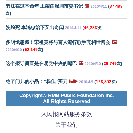
老江在过本命年 王荣任深圳市委书记
🖼️
(
37,493
2010/4/11
次)
洗脸死 李鸿忠治下又出奇闻
(
46,236
次)
2010/4/11
多明戈患癌！宋祖英将与盲人流行歌手亮相世博会
🖼️
(
52,149
次)
2010/4/10
这个报导简直是在扇党中央的嘴巴
🖼️
(
39,749
次)
2010/4/10
绝了门儿的小品：“杨佳”买刀
🖼️▶️
(
128,802
次)
2010/4/9
Copyright© RMB Public Foundation Inc.
All Rights Reserved
人民报网站服务条款
关于我们