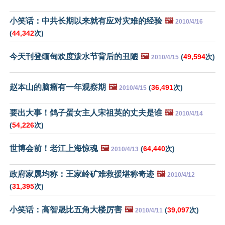
小笑话：中共长期以来就有应对灾难的经验
🖼️
2010/4/16
(
44,342
次)
今天刊登缅甸欢度泼水节背后的丑陋
🖼️
(
49,594
次)
2010/4/15
赵本山的脑瘤有一年观察期
🖼️
(
36,491
次)
2010/4/15
要出大事！鸽子蛋女主人宋祖英的丈夫是谁
🖼️
2010/4/14
(
54,226
次)
世博会前！老江上海惊魂
🖼️
(
64,440
次)
2010/4/13
政府家属均称：王家岭矿难救援堪称奇迹
🖼️
2010/4/12
(
31,395
次)
小笑话：高智晟比五角大楼厉害
🖼️
(
39,097
次)
2010/4/11