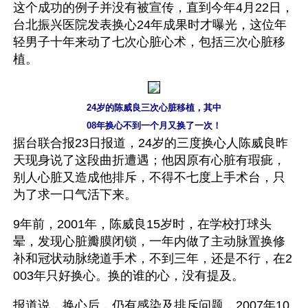
这个成功的例子并没有被宣传，直到今年4月22日，
台北振兴医院发表换心24年成果时才曝光，这位年
轻男子十年来动了七次心脏心术，包括三次心脏移
植。
24岁的陈威良三次心脏移植，其中
08年换心不到一个月又换了一次！
据台联合报23日报道，24岁的三度换心人陈威良昨
天现身说了这段曲折遭遇；他因原有心脏有瑕疵，
别人心脏又造成他排斥，不得不七度上手术台，只
为了求一口气活下来。
9年前，2001年，陈威良15岁时，在学校打球头
晕，发现心脏瓣膜闭锁，一年内做了主动脉置换修
补和冠状动脉绕道手术，不到三年，还是不行，在2
003年只好换心。换的谁的心，没有提及。
报道说，换心后，仍有感染及排斥问题，2007年10