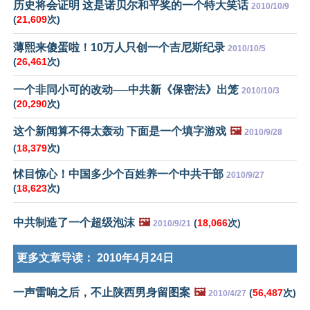
历史将会证明 这是诺贝尔和平奖的一个特大笑话
2010/10/9
(
21,609
次)
薄熙来傻蛋啦！10万人只创一个吉尼斯纪录
2010/10/5
(
26,461
次)
一个非同小可的改动──中共新《保密法》出笼
2010/10/3
(
20,290
次)
这个新闻算不得太轰动 下面是一个填字游戏
🖼️
2010/9/28
(
18,379
次)
怵目惊心！中国多少个百姓养一个中共干部
2010/9/27
(
18,623
次)
中共制造了一个超级泡沫
🖼️
(
18,066
次)
2010/9/21
更多文章导读：
2010年4月24日
一声雷响之后，不止陕西男身留图案
🖼️
(
56,487
次)
2010/4/27