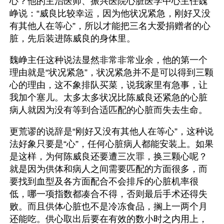
心？他的主治医师、振兴医院心脏医学中心主任魏
峥说：“威良比较幸运，因为他状况紧急，刚好又没
有其他人在等心”，所以才能把三名大爱捐赠者的心
脏，先后装进陈威良的身体里。
魏峥主任这种说法显然非常非常业余，他的第一个
理由就是“状况紧急”，状况紧急并不是可以得到三颗
心的理由，这不象排队买菜，说我家里有急事，让
我加个塞儿。太多太多状况比陈威良还紧急的心脏
病人就因为没有等到合适匹配的心脏而失去生命。
更荒谬的说辞是“刚好又没有其他人在等心”，这种说
法好象只要是“心”，任何心脏病人都能安装上。如果
是这样，为何陈威良还要遭三次罪，换三颗心呢？
就是因为供体和病人之间需要匹配的方面很多，而
要找到血型及各方面配合不会排斥的心脏机率很
低，哪一项指数都凑合不得，否则最后手术还得失
败。而且供体心脏也不是冷冻食品，搁上一两个月
还能吃。供心取出后要在有效的数小时之内用上，