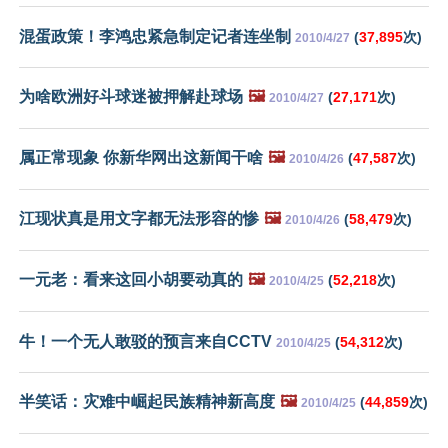
混蛋政策！李鸿忠紧急制定记者连坐制
(
37,895
次)
2010/4/27
为啥欧洲好斗球迷被押解赴球场
🖼️
(
27,171
次)
2010/4/27
属正常现象 你新华网出这新闻干啥
🖼️
(
47,587
次)
2010/4/26
江现状真是用文字都无法形容的惨
🖼️
(
58,479
次)
2010/4/26
一元老：看来这回小胡要动真的
🖼️
(
52,218
次)
2010/4/25
牛！一个无人敢驳的预言来自CCTV
(
54,312
次)
2010/4/25
半笑话：灾难中崛起民族精神新高度
🖼️
(
44,859
次)
2010/4/25