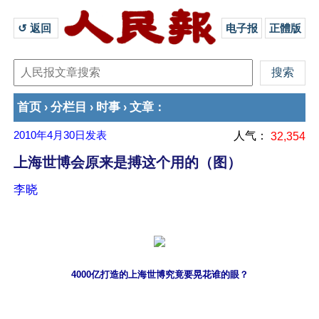
↺ 返回 
电子报
正體版
首页
分栏目
时事
文章
›
›
›
：
2010年4月30日
发表
人气：
32,354
上海世博会原来是搏这个用的（图）
李晓
4000亿打造的上海世博究竟要晃花谁的眼？