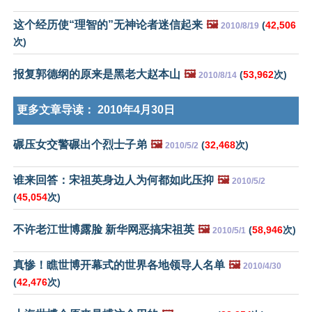
这个经历使“理智的”无神论者迷信起来
🖼️
(
42,506
2010/8/19
次)
报复郭德纲的原来是黑老大赵本山
🖼️
(
53,962
次)
2010/8/14
更多文章导读：
2010年4月30日
碾压女交警碾出个烈士子弟
🖼️
(
32,468
次)
2010/5/2
谁来回答：宋祖英身边人为何都如此压抑
🖼️
2010/5/2
(
45,054
次)
不许老江世博露脸 新华网恶搞宋祖英
🖼️
(
58,946
次)
2010/5/1
真惨！瞧世博开幕式的世界各地领导人名单
🖼️
2010/4/30
(
42,476
次)