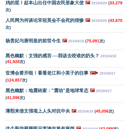
鸡的屁！赵本山出任中国农民形象大使
🖼️
(
33,279
2010/4/20
次)
人民网为何谈论宋祖英会不会死的很惨
🖼️
(
43,670
2010/4/20
次)
杨贵妃与唐明皇的前世今生
🖼️
(
75,091
次)
2010/4/18
黑色幽默：文强的感言──我该去咬谁的奶头？
2010/4/18
(
41,928
次)
世博会要开啦！看看老江和小英子的往事
🖼️▶️
2010/4/17
(
124,857
次)
黑色幽默：地震砖家："震动"是地球常态
🖼️
2010/4/17
(
41,596
次)
薄熙来借文强项上人头对抗中央
🖼️
(
45,056
次)
2010/4/16
这个新华视频暗示李鸿忠将有麻烦
🖼️
(
42,089
次)
2010/4/16