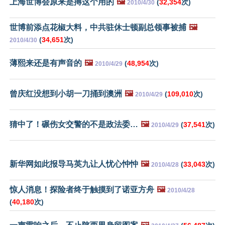
上海世博会原来是搏这个用的
🖼️
(
32,354
次)
2010/4/30
世博前添点花椒大料，中共驻休士顿副总领事被捕
🖼️
(
34,651
次)
2010/4/30
薄熙来还是有声音的
🖼️
(
48,954
次)
2010/4/29
曾庆红没想到小胡一刀捅到澳洲
🖼️
(
109,010
次)
2010/4/29
猜中了！碾伤女交警的不是政法委…
🖼️
(
37,541
次)
2010/4/29
新华网如此报导马英九让人忧心忡忡
🖼️
(
33,043
次)
2010/4/28
惊人消息！探险者终于触摸到了诺亚方舟
🖼️
2010/4/28
(
40,180
次)