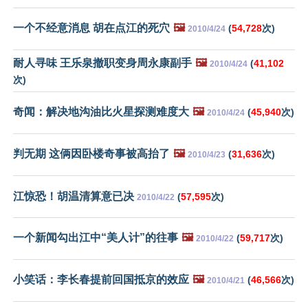
一个不经意消息 胡在点江的死穴
🖼️
(
54,728
次)
2010/4/24
耐人寻味 王乐泉撤职变身周永康副手
🖼️
(
41,102
2010/4/24
次)
奇闻：解决地沟油比火星探测难度大
🖼️
(
45,940
次)
2010/4/24
判无期 这俩因卧楼奇事被高抬了
🖼️
(
31,636
次)
2010/4/23
江惊恐！胡温清算意已决
(
57,595
次)
2010/4/22
一个新闻勾出江中“美人计”的往事
🖼️
(
59,717
次)
2010/4/22
小笑话：李长春提前回国抵京的效应
🖼️
(
46,566
次)
2010/4/21