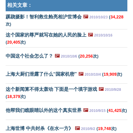
相关文章：
蹊跷摄影！智利救生舱亮相沪世博会
🖼️
(
34,228
2010/10/23
次)
这个国家的尊严就写在她的人民的脸上
🖼️
2010/10/16
(
20,405
次)
中国这个社会怎么了？
🖼️
(
20,256
次)
2010/10/6
上海大厨们泄露了什么“国家机密”
🖼️
(
19,909
次)
2010/10/4
这个新闻算不得太轰动 下面是一个填字游戏
🖼️
2010/9/28
(
18,379
次)
他帮我们瞧眼睛以外的这个真实世界
🖼️
(
41,425
次)
2010/9/15
上海世博 中共封杀《在水一方》
🖼️
(
19,748
次)
2010/9/2