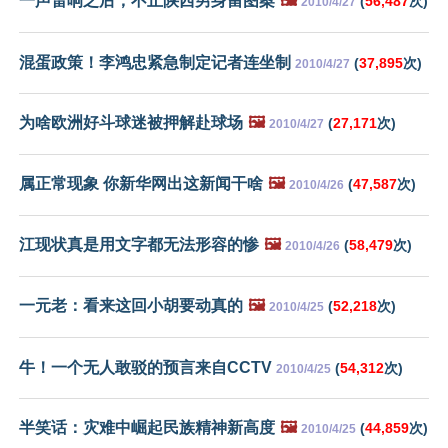
一声雷响之后，不止陕西男身留图案
🖼️
(
56,487
次)
2010/4/27
混蛋政策！李鸿忠紧急制定记者连坐制
(
37,895
次)
2010/4/27
为啥欧洲好斗球迷被押解赴球场
🖼️
(
27,171
次)
2010/4/27
属正常现象 你新华网出这新闻干啥
🖼️
(
47,587
次)
2010/4/26
江现状真是用文字都无法形容的惨
🖼️
(
58,479
次)
2010/4/26
一元老：看来这回小胡要动真的
🖼️
(
52,218
次)
2010/4/25
牛！一个无人敢驳的预言来自CCTV
(
54,312
次)
2010/4/25
半笑话：灾难中崛起民族精神新高度
🖼️
(
44,859
次)
2010/4/25