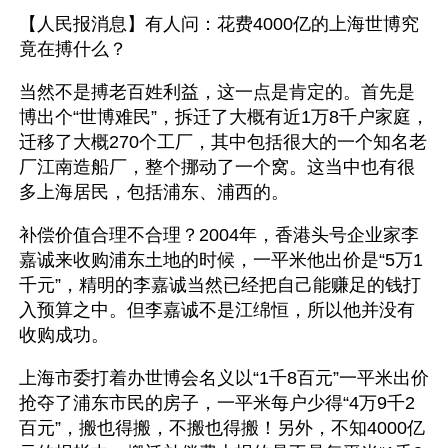
【人民报消息】有人问：花费4000亿的上海世博究
竟在搏什么？
当然不是搏老百姓利益，这一点是肯定的。首先是
博出个“世博难民”，拆迁了大概有近1万8千户家庭，
迁移了大概270个工厂，其中包括很大的一个知名老
厂江南造船厂，整个挪动了一个窝。这当中也有很
多上海居民，包括浦东、浦西的。
补偿价值合理不合理？2004年，香港头号企业家李
嘉诚来收购浦东土地的时候，一平米他出价是“5万1
千元”，精明的李嘉诚当然已经把自己能赚足的钱打
入预算之中。但李嘉诚不是江绵恒，所以他并没有
收购成功。
上海市委打着办世博会名义以“1千8百元”一平米出价
抢夺了浦东市民的房子，一平米每户少得“4万9千2
百元”，搬也得搬，不搬也得搬！另外，不知4000亿