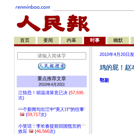
首页
要闻
内幕
时事
幽默
2010年4月20日
鸡的屁！赵
重点推荐文章
鄂新
2010年4月20日
江惊恐！胡温清算意已决 (
57,595
次)
一个新闻勾出江中“美人计”的往事
🖼️
(
59,717
次)
小笑话：李长春提前回国抵京的
效应
🖼️
(
46,566
次)