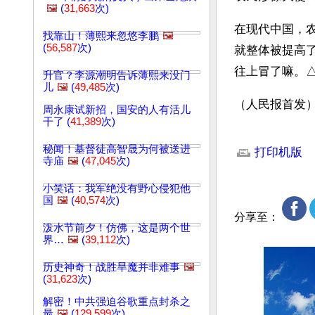
🖼️
(
31,663
次)
在现代中国，
找靠山！薄熙来忽悠李鹏
🖼️
(
56,587
次)
就整体被提高了
往上冒了嘛。
升官？李源潮明告诉薄熙来没门
儿
🖼️
(
49,485
次)
（人民报首发
周永康试新招，国安的人有活儿
干了 (
41,389
次)
文章网址: http://w
秘闻！基督徒高智晟为何被送进
打印机版
寺庙
🖼️
(
47,045
次)
小笑话：我军绝没有野心侵犯他
国
🖼️
(
40,574
次)
分享至：
泼水节前夕！仿佛，这是两个世
界…
🖼️
(
39,112
次)
历史神奇！战胜旱魔并非难事
🖼️
(
31,623
次)
解密！中共强迫谷歌重点封杀之
最
🖼️
(
129,599
次)