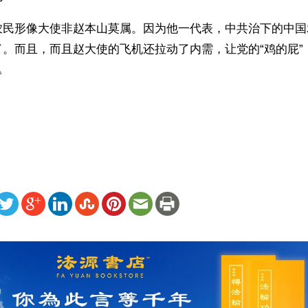
农民形像大使非赵本山莫属。因为他一代表，中共治下的中国
。而且，而且赵大使的飞机还拉动了内需，让党的“鸡的屁”
△
）
ww.renminbao.com/rmb/articles/2010/4/20/52368.html