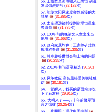
56. 王益案牵涉薄熙来江绵恒 胡温
发出强烈信号 (
32,182
次)
57. 能使太阳风速度突然减慢的大
彗星
🖼️
(
31,885
次)
58. 太空望远镜捕捉到崩塌恒星尘
埃遗骸
🖼️
(
31,785
次)
59. 100年前的晚清文人拿出来当
炮灰
🖼️
(
31,663
次)
60. 政府家属均称：王家岭矿难救
援堪称奇迹
🖼️
(
31,395
次)
61. 韩寒趣答世博会和上海的问题
🖼️
(
30,295
次)
62. 2010年和谐语录精选 (
30,261
次)
63. 风筝效应 高智晟接受美联社独
访
🖼️
(
30,181
次)
64. 一觉醒来，我买的是面粉却吃
下了石灰粉 (
29,915
次)
65. ‘大祸来了’──八十年前警示预
言之惊骇 (
29,254
次)
66. 一张网照：现代中国缩影
🖼️