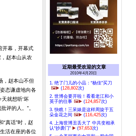
馆开幕，开幕式
馆，赵本山从农
近期最受欢迎的文章
2010年4月20日
场，赵本山不但
1. 绝了门儿的小品：“杨佳”买刀
🖼️▶️
(
128,802
次)
姿态谦虚地向各
2. 世博会要开啦！看看老江和小
天就想听‘坏
英子的往事
🖼️▶️
(
124,857
次)
批评的人。”。 
3. 快瞧！三呆婊是这样周旋于五
朵金花之间
🖼️▶️
(
116,425
次)
和“真话”时，赵
4. 上海世博丑丢大了 中共变相承
认“抄袭门”
▶️
(
97,653
次)
生活在座的各位