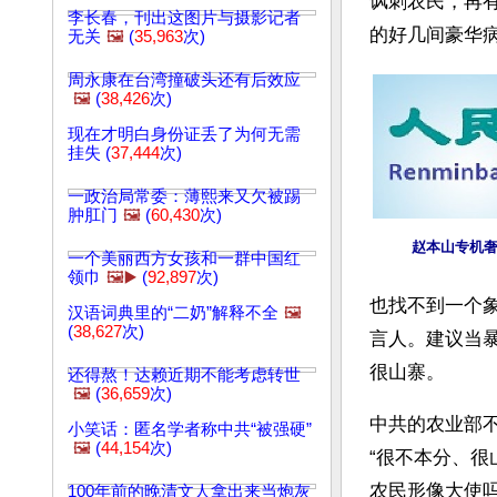
讽刺农民，再
李长春，刊出这图片与摄影记者
的好几间豪华病
无关
🖼️
(
35,963
次)
周永康在台湾撞破头还有后效应
🖼️
(
38,426
次)
现在才明白身份证丢了为何无需
挂失 (
37,444
次)
一政治局常委：薄熙来又欠被踢
肿肛门
🖼️
(
60,430
次)
赵本山专机
一个美丽西方女孩和一群中国红
领巾
🖼️▶️
(
92,897
次)
也找不到一个
汉语词典里的“二奶”解释不全
🖼️
(
38,627
次)
言人。建议当
很山寨。 
还得熬！达赖近期不能考虑转世
🖼️
(
36,659
次)
中共的农业部
小笑话：匿名学者称中共“被强硬”
🖼️
(
44,154
次)
“很不本分、
农民形像大使
100年前的晚清文人拿出来当炮灰