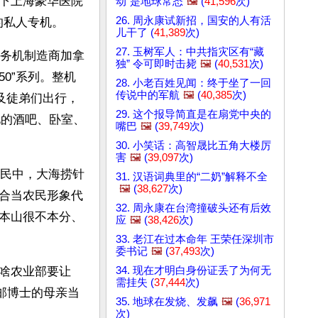
下上海豪华医院
动"是地球常态
🖼️
(
41,596
次)
26. 周永康试新招，国安的人有活
的私人专机。
儿干了 (
41,389
次)
27. 玉树军人：中共指灾区有“藏
务机制造商加拿
独” 令可即时击毙
🖼️
(
40,531
次)
0”系列。整机
28. 小老百姓见闻：终于坐了一回
传说中的军航
🖼️
(
40,385
次)
及徒弟们出行，
29. 这个报导简直是在扇党中央的
见的酒吧、卧室、
嘴巴
🖼️
(
39,749
次)
30. 小笑话：高智晟比五角大楼厉
害
🖼️
(
39,097
次)
民中，大海捞针
31. 汉语词典里的“二奶”解释不全
🖼️
(
38,627
次)
合当农民形象代
32. 周永康在台湾撞破头还有后效
本山很不本分、
应
🖼️
(
38,426
次)
33. 老江在过本命年 王荣任深圳市
委书记
🖼️
(
37,493
次)
34. 现在才明白身份证丢了为何无
啥农业部要让
需挂失 (
37,444
次)
邮博士的母亲当
35. 地球在发烧、发飙
🖼️
(
36,971
次)