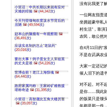
没有比我更了
小笑话：中共长期以来就有应对
灾难的经验
🖼️
(
44,342
次)
一位网友指责
今天刊登缅甸欢度泼水节背后的
坐拥超豪华私人
丑陋
🖼️
(
49,594
次)
村生活”，靠
赵本山的脑瘤有一年观察期
🖼️
农民，敢公然
(
36,491
次)
应该实名制的岂止"老鼠药"
在4月11日的
(
20,016
次)
不是在讥讽农
要出大事！鸽子蛋女主人宋祖英
的丈夫是谁
🖼️
(
54,226
次)
大家一定还记的
世博会前！老江上海惊魂
🖼️
催人泪下的遗
(
64,440
次)
对不起。对不
政府家属均称：王家岭矿难救援
堪称奇迹
🖼️
(
31,395
次)
是你……我此
的饭菜只是馒
小笑话：高智晟比五角大楼厉害
🖼️
(
39,097
次)
年都是那一件