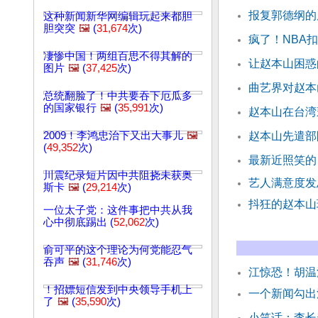
报复郭德纲的
这种新闻新华网编辑玩起来都胆
胆突突
🖼️
(
31,674
次)
疯了！NBA
凄惨中国！两组百思不得其解的
让赵本山困惑
图片
🖼️
(
37,425
次)
曲艺界对赵本
总统翻脸了！中共要吞下厄瓜多
的国家银行
🖼️
(
35,991
次)
赵本山在台湾
2009！李鸿忠治下又出大事儿
🖼️
赵本山先遣部
(
49,352
次)
最新近照笑的
川震纪录短片因中共阻挠未获奥
艺人满意度发
斯卡
🖼️
(
29,214
次)
抖狂的赵本山
一位太子党：这件事把中共从我
心中彻底踢出 (
52,062
次)
俞可平的这个理论为何党能忍气
吞声
🖼️
(
31,746
次)
江惊恐！胡
！招嫖短信发到中央领导手机上
一个新闻勾出
了
🖼️
(
35,590
次)
小笑话：李长