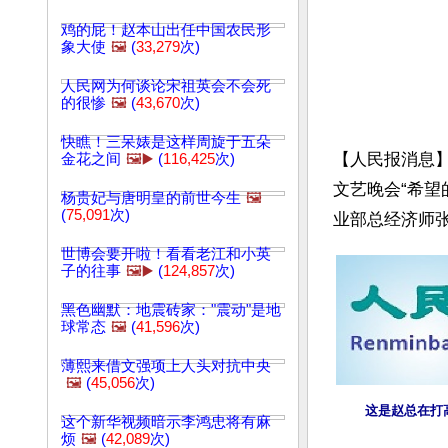
鸡的屁！赵本山出任中国农民形
象大使
🖼️
(
33,279
次)
人民网为何谈论宋祖英会不会死
的很惨
🖼️
(
43,670
次)
快瞧！三呆婊是这样周旋于五朵
【人民报消息】
金花之间
🖼️▶️
(
116,425
次)
文艺晚会“希望
杨贵妃与唐明皇的前世今生
🖼️
(
75,091
次)
业部总经济师张
世博会要开啦！看看老江和小英
子的往事
🖼️▶️
(
124,857
次)
黑色幽默：地震砖家："震动"是地
球常态
🖼️
(
41,596
次)
薄熙来借文强项上人头对抗中央
🖼️
(
45,056
次)
这是赵总在打
这个新华视频暗示李鸿忠将有麻
烦
🖼️
(
42,089
次)