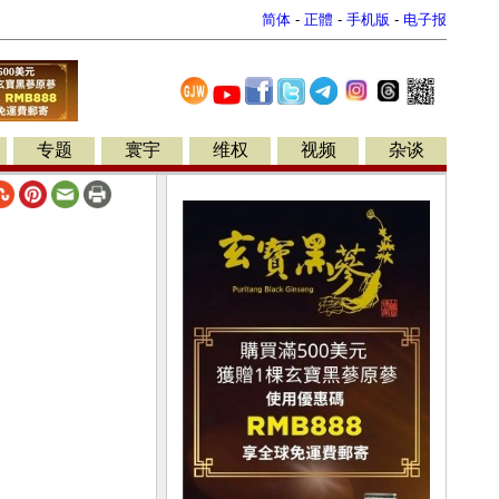
简体
-
正體
-
手机版
-
电子报
专题
寰宇
维权
视频
杂谈