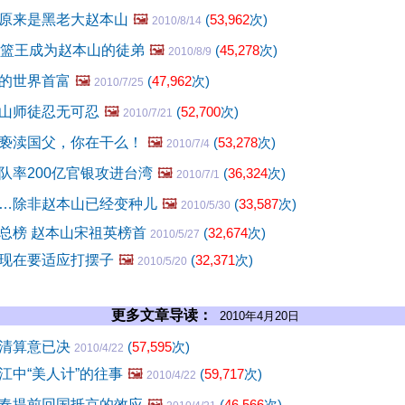
原来是黑老大赵本山
🖼️
(
53,962
次)
2010/8/14
扣篮王成为赵本山的徒弟
🖼️
(
45,278
次)
2010/8/9
的世界首富
🖼️
(
47,962
次)
2010/7/25
山师徒忍无可忍
🖼️
(
52,700
次)
2010/7/21
亵渎国父，你在干么！
🖼️
(
53,278
次)
2010/7/4
队率200亿官银攻进台湾
🖼️
(
36,324
次)
2010/7/1
…除非赵本山已经变种儿
🖼️
(
33,587
次)
2010/5/30
总榜 赵本山宋祖英榜首
(
32,674
次)
2010/5/27
现在要适应打摆子
🖼️
(
32,371
次)
2010/5/20
更多文章导读：
2010年4月20日
温清算意已决
(
57,595
次)
2010/4/22
江中“美人计”的往事
🖼️
(
59,717
次)
2010/4/22
春提前回国抵京的效应
🖼️
(
46,566
次)