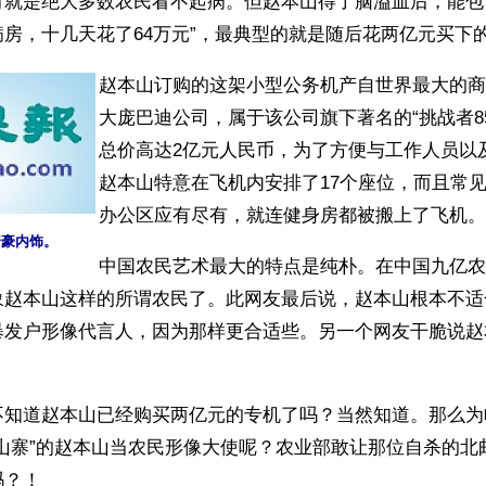
有就是绝大多数农民看不起病。但赵本山得了脑溢血后，能包
房，十几天花了64万元”，最典型的就是随后花两亿元买下
赵本山订购的这架小型公务机产自世界最大的商
大庞巴迪公司，属于该公司旗下著名的“挑战者85
总价高达2亿元人民币，为了方便与工作人员以
赵本山特意在飞机内安排了17个座位，而且常
办公区应有尽有，就连健身房都被搬上了飞机。
奢豪内饰。
中国农民艺术最大的特点是纯朴。在中国九亿农
象赵本山这样的所谓农民了。此网友最后说，赵本山根本不适
暴发户形像代言人，因为那样更合适些。另一个网友干脆说赵
不知道赵本山已经购买两亿元的专机了吗？当然知道。那么为
很山寨”的赵本山当农民形像大使呢？农业部敢让那位自杀的北
吗？！