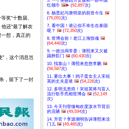
5. 一个美丽西方女孩和一群中国
红领巾
🖼️▶️
(
92,897
次)
6. 杨贵妃与唐明皇的前世今生
🖼️
等奖”十数届、
(
75,091
次)
7. 看中国！谁让你不幸生在泰国
，他还“最了解农
呢？
🖼️
(
72,350
次)
想一想，真正的
8. 世博会前！老江上海惊魂
🖼️
(
64,440
次)
9. 一政治局常委：薄熙来又欠被
踢肿肛门
🖼️
(
60,430
次)
使”，这个消息岂
10. 找靠山！薄熙来忽悠李鹏
🖼️
(
56,587
次)
11. 要出大事！鸽子蛋女主人宋祖
自杀，留下了一封
英的丈夫是谁
🖼️
(
54,226
次)
12. 多明戈患癌！宋祖英将与盲人
流行歌手亮相世博会
🖼️
(
52,149
次)
13. 今天刊登缅甸欢度泼水节背后
的丑陋
🖼️
(
49,594
次)
14. 升官？李源潮明告诉薄熙来没
门儿
🖼️
(
49,485
次)