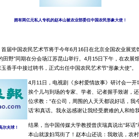
拥有两亿元私人专机的赵本山被农业部委任中国农民形象大使！
首届中国农民艺术节将于今年6月16日在北京全国农业展览
的田野”同期在分会场江苏昆山举行。4月15日下午，在农展
玉香手中接过聘书，正式出任中国农民艺术节“形象大使”。
4月11日，电视剧《乡村爱情故事》研讨会一开
挨个儿与到场的专家、学者、记者握手致谢，还
位求教：“在公司，周围的人天天都说好话，我今
话’和真话。我永远感谢让我经受磨难的人和给我
结果，当中国传媒大学教授曾庆瑞真说出“坏话”
高尔夫球！
本山就泼妇骂街了！赵本山还说：我敢说，农村