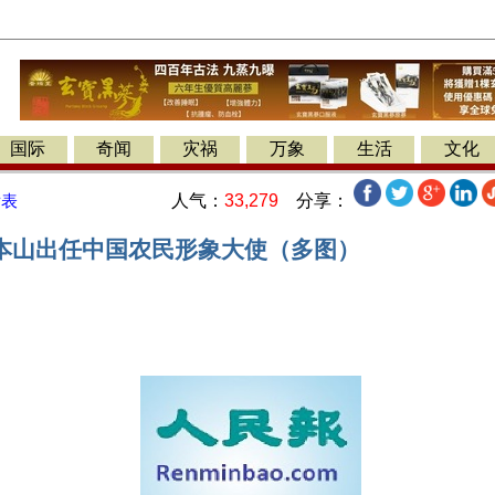
国际
奇闻
灾祸
万象
生活
文化
人气：
33,279
分享：
发表
本山出任中国农民形象大使（多图）