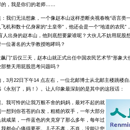
解的，我是你们的老师……
道：我们无法想象，一个像赵本山这样垄断央视春晚“语言类一
飞机和数十亿身家的“土皇帝”，他还会是一个“地道的农民”
演盲人出身的赵本山，他到底想要蒙谁呢？大伙儿不妨用屁股
对一位著名的大学教授咆哮吗？
“发飙门”后仅三天，赵本山就正式出任中国农民艺术节“形象大
业部整天用屁股思考问题吗？
，3月22日下午14 点左右，一位北邮博士从北邮主楼跳楼
书《永别了，妈！》。让人印象最深刻的是其中的这段话：
起。我可怜的让我万般不舍的妈妈，最对不起的就
刻一想到你苍苍的白发，粗糙的双手，一年大部分
头就咸菜，一件蓝色的夹克穿了那么多年，每年过
，我都会心痛得要死。儿子不孝，不肖，没能让您