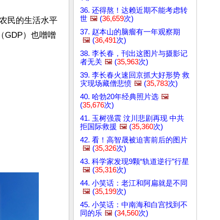
36. 还得熬！达赖近期不能考虑转
世
🖼️
(
36,659
次)
农民的生活水平
37. 赵本山的脑瘤有一年观察期
（GDP）也噌噌
🖼️
(
36,491
次)
38. 李长春，刊出这图片与摄影记
者无关
🖼️
(
35,963
次)
39. 李长春火速回京抓大好形势 救
灾现场藏僧悲愤
🖼️
(
35,783
次)
40. 哈勃20年经典照片选
🖼️
(
35,676
次)
41. 玉树强震 汶川悲剧再现 中共
拒国际救援
🖼️
(
35,360
次)
42. 看！高智晟被迫害前后的图片
🖼️
(
35,326
次)
43. 科学家发现9颗“轨道逆行”行星
🖼️
(
35,316
次)
44. 小笑话：老江和阿扁就是不同
🖼️
(
35,199
次)
45. 小笑话：中南海和白宫找到不
同的乐
🖼️
(
34,560
次)