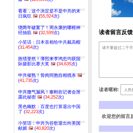
看看，这个决定是不是中共的末
日疯狂
🖼️
(
55,924
次)
绕两年破案了！周永康的哪根神
读者留言反馈
经抽筋
🖼️
(
32,599
次)
小笑话：日本首相给中共戴高帽
(
31,454
次)
政绩斐然！薄熙来李鸿忠均获国
际摄影比赛大奖
🖼️
(
34,635
次)
中共催熟！骨肉同胞自相残杀
🖼️
(
41,735
次)
读者暱称:
中共撒气漏风！秦刚在记者会泄
露此秘密
🖼️
(
34,252
次)
黑色幽默：百度也打算退出中国
了 (
32,223
次)
欢迎您的留言
小笑话：中共为谷歌退出向美国
献媚
🖼️
(
40,820
次)