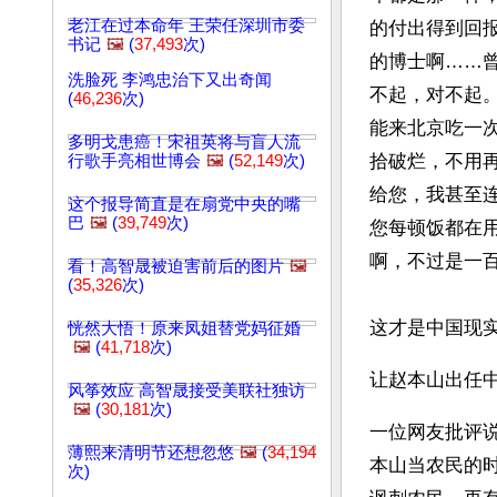
老江在过本命年 王荣任深圳市委
的付出得到回
书记
🖼️
(
37,493
次)
的博士啊……
洗脸死 李鸿忠治下又出奇闻
不起，对不起
(
46,236
次)
能来北京吃一
多明戈患癌！宋祖英将与盲人流
拾破烂，不用
行歌手亮相世博会
🖼️
(
52,149
次)
给您，我甚至
这个报导简直是在扇党中央的嘴
巴
🖼️
(
39,749
次)
您每顿饭都在
看！高智晟被迫害前后的图片
🖼️
(
35,326
次)
这才是中国现
恍然大悟！原来凤姐替党妈征婚
🖼️
(
41,718
次)
让赵本山出任
风筝效应 高智晟接受美联社独访
🖼️
(
30,181
次)
一位网友批评
薄熙来清明节还想忽悠
🖼️
(
34,194
本山当农民的
次)