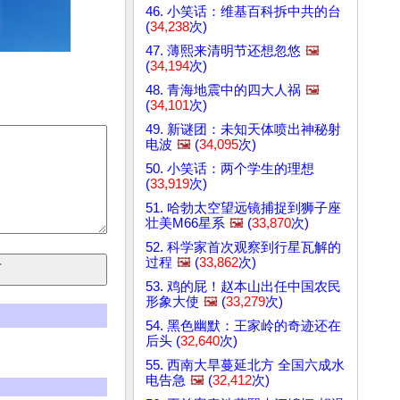
46. 小笑话：维基百科拆中共的台
(
34,238
次)
47. 薄熙来清明节还想忽悠
🖼️
(
34,194
次)
48. 青海地震中的四大人祸
🖼️
(
34,101
次)
49. 新谜团：未知天体喷出神秘射
电波
🖼️
(
34,095
次)
50. 小笑话：两个学生的理想
(
33,919
次)
51. 哈勃太空望远镜捕捉到狮子座
壮美M66星系
🖼️
(
33,870
次)
52. 科学家首次观察到行星瓦解的
过程
🖼️
(
33,862
次)
53. 鸡的屁！赵本山出任中国农民
形象大使
🖼️
(
33,279
次)
54. 黑色幽默：王家岭的奇迹还在
后头 (
32,640
次)
55. 西南大旱蔓延北方 全国六成水
电告急
🖼️
(
32,412
次)