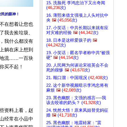
15. 洗脸死 李鸿忠治下又出奇闻
(
46,236
次)
农民的眼神！
16. 薄熙来借文强项上人头对抗中
央
🖼️
(
45,056
次)
不在想着让您也
17. 小笑话：中共长期以来就有应
了我去捡垃圾、
对灾难的经验
🖼️
(
44,342
次)
18. 日本是这样爱孩子的
🖼️
，我什么都没有
(
44,242
次)
上躺在床上想到
19. 小笑话：匿名学者称中共“被强
硬”
🖼️
(
44,154
次)
地流……一百块
20. 人民网为何谈论宋祖英会不会
啊，不过是一百块啊，一百块还不够那些老板官员们抽一盒烟的钱，我却给你买不起！	
死的很惨
🖼️
(
43,670
次)
21. 顺口溜：中国现况 (
42,408
次)
22. 这个新华视频暗示李鸿忠将有
麻烦
🖼️
(
42,089
次)
23. 黑色幽默：文强的感言──我
该去咬谁的奶头？ (
41,928
次)
些资料上看，赵
24. 恍然大悟！原来凤姐替党妈征
婚
🖼️
(
41,718
次)
山经常在小品中
25. 黑色幽默：地震砖家："震