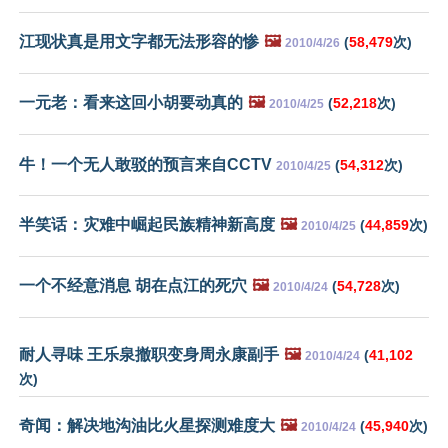
江现状真是用文字都无法形容的惨
🖼️
(
58,479
次)
2010/4/26
一元老：看来这回小胡要动真的
🖼️
(
52,218
次)
2010/4/25
牛！一个无人敢驳的预言来自CCTV
(
54,312
次)
2010/4/25
半笑话：灾难中崛起民族精神新高度
🖼️
(
44,859
次)
2010/4/25
一个不经意消息 胡在点江的死穴
🖼️
(
54,728
次)
2010/4/24
耐人寻味 王乐泉撤职变身周永康副手
🖼️
(
41,102
2010/4/24
次)
奇闻：解决地沟油比火星探测难度大
🖼️
(
45,940
次)
2010/4/24