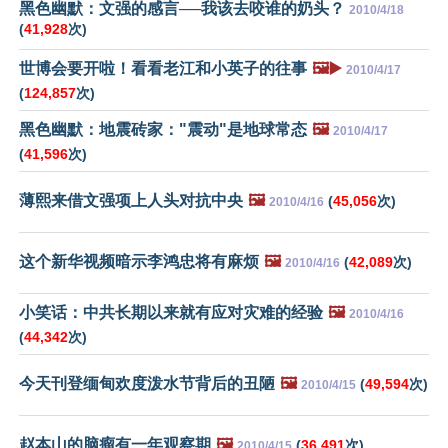
黑色幽默：文强的感言──我该去咬谁的奶头？
2010/4/18
(
41,928
次)
世博会要开啦！看看老江和小英子的往事
🖼️▶️
2010/4/17
(
124,857
次)
黑色幽默：地震砖家："震动"是地球常态
🖼️
2010/4/17
(
41,596
次)
薄熙来借文强项上人头对抗中央
🖼️
(
45,056
次)
2010/4/16
这个新华视频暗示李鸿忠将有麻烦
🖼️
(
42,089
次)
2010/4/16
小笑话：中共长期以来就有应对灾难的经验
🖼️
2010/4/16
(
44,342
次)
今天刊登缅甸欢度泼水节背后的丑陋
🖼️
(
49,594
次)
2010/4/15
赵本山的脑瘤有一年观察期
🖼️
(
36,491
次)
2010/4/15