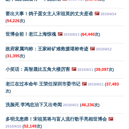
要出大事！鸽子蛋女主人宋祖英的丈夫是谁
🖼️
2010/4/14
(
54,226
次)
世博会前！老江上海惊魂
🖼️
(
64,440
次)
2010/4/13
政府家属均称：王家岭矿难救援堪称奇迹
🖼️
2010/4/12
(
31,395
次)
小笑话：高智晟比五角大楼厉害
🖼️
(
39,097
次)
2010/4/11
老江在过本命年 王荣任深圳市委书记
🖼️
(
37,493
2010/4/11
次)
洗脸死 李鸿忠治下又出奇闻
(
46,236
次)
2010/4/11
多明戈患癌！宋祖英将与盲人流行歌手亮相世博会
🖼️
(
52,149
次)
2010/4/10