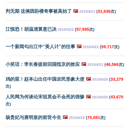
判无期 这俩因卧楼奇事被高抬了
🖼️
(
31,636
次)
2010/4/23
江惊恐！胡温清算意已决
(
57,595
次)
2010/4/22
一个新闻勾出江中“美人计”的往事
🖼️
(
59,717
次)
2010/4/22
小笑话：李长春提前回国抵京的效应
🖼️
(
46,566
次)
2010/4/21
鸡的屁！赵本山出任中国农民形象大使
🖼️
(
33,279
2010/4/20
次)
人民网为何谈论宋祖英会不会死的很惨
🖼️
(
43,670
2010/4/20
次)
杨贵妃与唐明皇的前世今生
🖼️
(
75,091
次)
2010/4/18