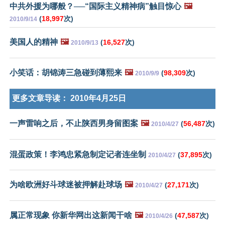
中共外援为哪般？──“国际主义精神病”触目惊心
🖼️
(
18,997
次)
2010/9/14
美国人的精神
🖼️
(
16,527
次)
2010/9/13
小笑话：胡锦涛三急碰到薄熙来
🖼️
(
98,309
次)
2010/9/9
更多文章导读：
2010年4月25日
一声雷响之后，不止陕西男身留图案
🖼️
(
56,487
次)
2010/4/27
混蛋政策！李鸿忠紧急制定记者连坐制
(
37,895
次)
2010/4/27
为啥欧洲好斗球迷被押解赴球场
🖼️
(
27,171
次)
2010/4/27
属正常现象 你新华网出这新闻干啥
🖼️
(
47,587
次)
2010/4/26