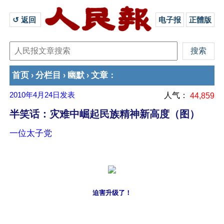
↺ 返回 
电子报
正體版
首页
分栏目
幽默
文章
›
›
›
：
2010年4月24日
发表
人气：
44,859
半笑话：灾难中崛起民族精神新高度（图）
一位太子党
迫害升级了！