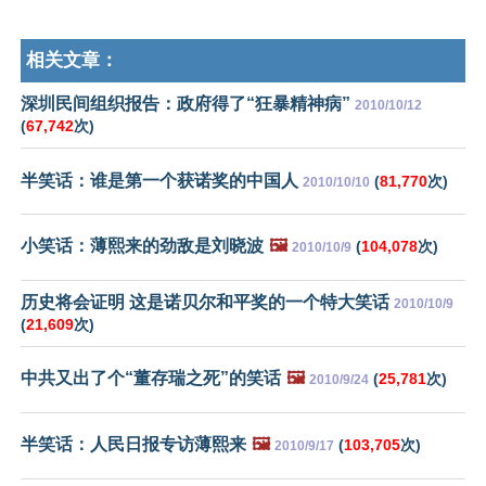
相关文章：
深圳民间组织报告：政府得了“狂暴精神病”
2010/10/12
(
67,742
次)
半笑话：谁是第一个获诺奖的中国人
(
81,770
次)
2010/10/10
小笑话：薄熙来的劲敌是刘晓波
🖼️
(
104,078
次)
2010/10/9
历史将会证明 这是诺贝尔和平奖的一个特大笑话
2010/10/9
(
21,609
次)
中共又出了个“董存瑞之死”的笑话
🖼️
(
25,781
次)
2010/9/24
半笑话：人民日报专访薄熙来
🖼️
(
103,705
次)
2010/9/17