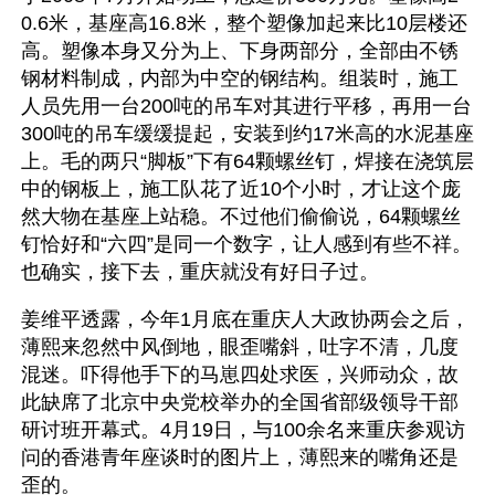
0.6米，基座高16.8米，整个塑像加起来比10层楼还
高。塑像本身又分为上、下身两部分，全部由不锈
钢材料制成，内部为中空的钢结构。组装时，施工
人员先用一台200吨的吊车对其进行平移，再用一台
300吨的吊车缓缓提起，安装到约17米高的水泥基座
上。毛的两只“脚板”下有64颗螺丝钉，焊接在浇筑层
中的钢板上，施工队花了近10个小时，才让这个庞
然大物在基座上站稳。不过他们偷偷说，64颗螺丝
钉恰好和“六四”是同一个数字，让人感到有些不祥。
也确实，接下去，重庆就没有好日子过。
姜维平透露，今年1月底在重庆人大政协两会之后，
薄熙来忽然中风倒地，眼歪嘴斜，吐字不清，几度
混迷。吓得他手下的马崽四处求医，兴师动众，故
此缺席了北京中央党校举办的全国省部级领导干部
研讨班开幕式。4月19日，与100余名来重庆参观访
问的香港青年座谈时的图片上，薄熙来的嘴角还是
歪的。