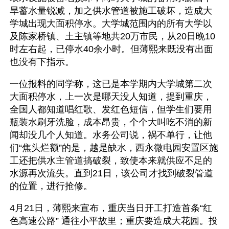
旱蓄水量锐减，加之供水管道被施工破坏，造成大
学城出现大面积停水。大学城范围内的所有大学以
及陈家桥镇、土主镇等地共20万市民，从20日晚10
时左右起，已停水40余小时。但薄熙来既没有出面
也没有下指示。
一位报料的同学称，这已是本学期内大学城第二次
大面积停水，上一次是哪天没人知道，提到重庆，
全国人都知道唱红歌、发红色短信，但学生们要用
瓶装水刷牙洗脸，成本昂贵，个个大叫吃不消的新
闻却没几个人知道。水务公司说，祸不单行，让他
们“焦头烂额”的是，越是缺水，西永微电园安置区施
工还把供水主管道搞破裂，致使本来就供应不足的
水源再次流失。直到21日，该公司才找到破裂管道
的位置，进行抢修。 
4月21日，薄熙来宣布，重庆当日开工打造首条“红
色高速公路” 通往小平故里；重庆要造成大花园。投