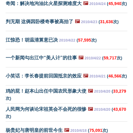
奇闻：解决地沟油比火星探测难度大
🖼️
(
45,940
次)
2010/4/24
判无期 这俩因卧楼奇事被高抬了
🖼️
(
31,636
次)
2010/4/23
江惊恐！胡温清算意已决
(
57,595
次)
2010/4/22
一个新闻勾出江中“美人计”的往事
🖼️
(
59,717
次)
2010/4/22
小笑话：李长春提前回国抵京的效应
🖼️
(
46,566
次)
2010/4/21
鸡的屁！赵本山出任中国农民形象大使
🖼️
(
33,279
2010/4/20
次)
人民网为何谈论宋祖英会不会死的很惨
🖼️
(
43,670
2010/4/20
次)
杨贵妃与唐明皇的前世今生
🖼️
(
75,091
次)
2010/4/18