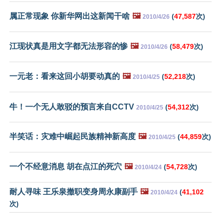
属正常现象 你新华网出这新闻干啥
🖼️
(
47,587
次)
2010/4/26
江现状真是用文字都无法形容的惨
🖼️
(
58,479
次)
2010/4/26
一元老：看来这回小胡要动真的
🖼️
(
52,218
次)
2010/4/25
牛！一个无人敢驳的预言来自CCTV
(
54,312
次)
2010/4/25
半笑话：灾难中崛起民族精神新高度
🖼️
(
44,859
次)
2010/4/25
一个不经意消息 胡在点江的死穴
🖼️
(
54,728
次)
2010/4/24
耐人寻味 王乐泉撤职变身周永康副手
🖼️
(
41,102
2010/4/24
次)