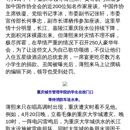
加中国作协全会的近200位知名作家座谈。中国作协
主席铁凝、党组书记李冰，市委副书记张轩，市委
宣传部长何事忠，副市长谭栖伟参加座谈。这里旱
情十分明显，长江、嘉陵江重庆段水位持续下降，
大面积河床裸露出来。但薄熙来对灾情不理不睬，
极尽挥霍，在旱情严重的情况下召开250人豪华年
会，为了让这些文人为自己歌功颂德，不仅让他们
入住五星级酒店的总统套房，一席宴更吃尽数万名
小学生的捐款。丑闻被曝光后，薄熙来马上让撰稿
的编辑下岗，领导也受到处罚。
重庆城市管理学院的学生在校门口
等待消防车送水来。
薄熙来只在唱高调时出现，重庆遭灾时看不见他。
例如，4月20日晚，立着毛像的重庆大学城遭灾。晚
10时，一阵电闪雷鸣后，为重庆大学城供水的长江
取水设施被雷电损坏，同时大学城的备用水源因干