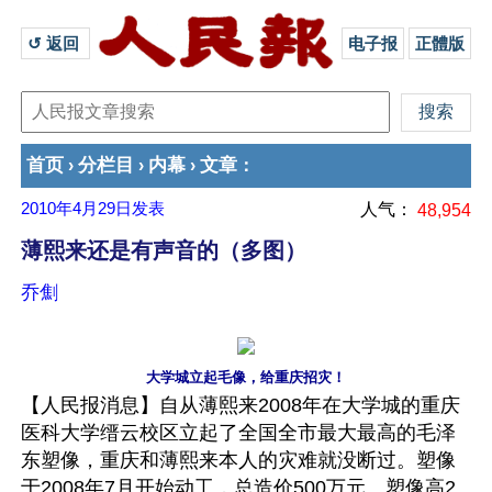
↺ 返回 
电子报
正體版
首页
分栏目
内幕
文章
›
›
›
：
2010年4月29日
发表
人气：
48,954
薄熙来还是有声音的（多图）
乔劁
大学城立起毛像，给重庆招灾！
【人民报消息】自从薄熙来2008年在大学城的重庆
医科大学缙云校区立起了全国全市最大最高的毛泽
东塑像，重庆和薄熙来本人的灾难就没断过。塑像
于2008年7月开始动工，总造价500万元。塑像高2