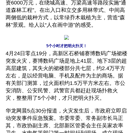
资6000万元，在绕城高速、万梁高速等路段实施“通
道森林工程”。在出入口和立交多用林带式、中间高
两侧低的栽种方式，以常绿乔木栽植为主，营造“森
林”景观。给人以“人在画中游”的感受。
5个小时才把明火扑灭！
4月24日零点19分，高新区石桥铺赛博数码广场裙楼
突发火灾，赛博数码广场是地上41层、地下3层的超
高层建筑，其失火的裙楼部分共七层，约2.4万平方
左右，是以经营电脑、手机及配件为主的商场。据
有关部门测算，过火面积约1.5万平方米左右。市公
安消防、公安民警、武警官兵都赶赴现场扑救火
灾，整整用了5个小时，才只把明火扑灭。
华龙网晨5点30分报道，火灾发生后，市政府立即启
动突发事件应急预案。市委常委、常务副市长马正
其，市政协副主席、北部新区管委会主任吴家农率