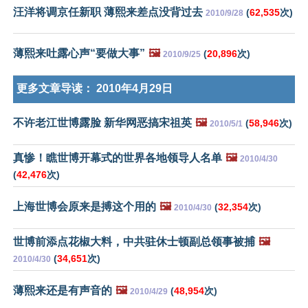
汪洋将调京任新职 薄熙来差点没背过去
(
62,535
次)
2010/9/28
薄熙来吐露心声“要做大事”
🖼️
(
20,896
次)
2010/9/25
更多文章导读：
2010年4月29日
不许老江世博露脸 新华网恶搞宋祖英
🖼️
(
58,946
次)
2010/5/1
真惨！瞧世博开幕式的世界各地领导人名单
🖼️
2010/4/30
(
42,476
次)
上海世博会原来是搏这个用的
🖼️
(
32,354
次)
2010/4/30
世博前添点花椒大料，中共驻休士顿副总领事被捕
🖼️
(
34,651
次)
2010/4/30
薄熙来还是有声音的
🖼️
(
48,954
次)
2010/4/29