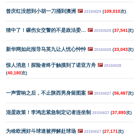
曾庆红没想到小胡一刀捅到澳洲
🖼️
(
109,010
次)
2010/4/29
猜中了！碾伤女交警的不是政法委…
🖼️
(
37,541
次)
2010/4/29
新华网如此报导马英九让人忧心忡忡
🖼️
(
33,043
次)
2010/4/28
惊人消息！探险者终于触摸到了诺亚方舟
🖼️
2010/4/28
(
40,180
次)
一声雷响之后，不止陕西男身留图案
🖼️
(
56,487
次)
2010/4/27
混蛋政策！李鸿忠紧急制定记者连坐制
(
37,895
次)
2010/4/27
为啥欧洲好斗球迷被押解赴球场
🖼️
(
27,171
次)
2010/4/27