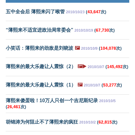
五中全会后 薄熙来闪了喉管
(
43,647
次)
2010/10/23
“薄熙来不适宜进政治局常委会”
(
67,730
次)
2010/10/19
小笑话：薄熙来的劲敌是刘晓波
🖼️
(
104,078
次)
2010/10/9
薄熙来的最大乐趣让人震惊（2）
🖼️▶️
(
145,492
次)
2010/10/7
薄熙来的最大乐趣让人震惊（1）
🖼️
(
53,277
次)
2010/10/7
薄熙来傻蛋啦！10万人只创一个吉尼斯纪录
2010/10/5
(
26,461
次)
胡锦涛为何阻止不了薄熙来的疯狂
(
62,815
次)
2010/10/2