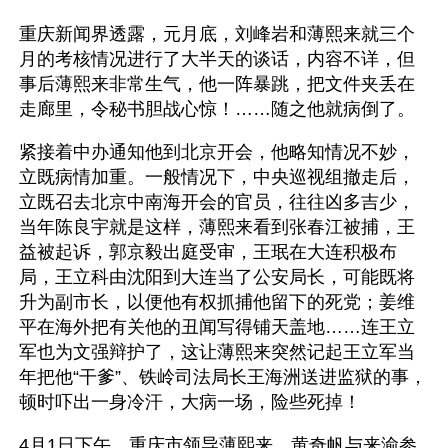
重庆新闻界透露，元月底，刘峰岩和薄熙来就三个
月的考核情况进行了大半天的谈话，内容不详，但
事后薄熙来非常生气，他一阵暴跳，把文件夹丢在
走廊里，令秘书胆战心惊！……随之他就病倒了。
紧接着中办通知他到北京开会，他略知情况不妙，
立既病情加重。一般情况下，中央巡视组撤走后，
立既召去北京中南海开会的官员，往往凶多吉少，
当年陈良宇就是这样，薄熙来看到张春江被捕，王
益被起诉，郭京毅出庭受审，王珉在大连积极布
局，王立科由沈阳到大连当了公安局长，可能既将
升为副市长，以便他有权抓捕他留下的死党；姜维
平在海外把有关他的丑闻写得铺天盖地……连王立
军也为文强辩护了，这让薄熙来突然记起王立军当
年把他“干爹”、铁岭司法局长王海洲送进监狱的事，
顿时吓出一身冷汗，大病一场，险些死掉！
4月1日下午，重庆市领导薄熙来、黄奇帆与来渝参