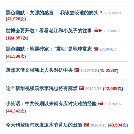
黑色幽默：文强的感言──我该去咬谁的奶头？
2010/4/18
(
41,928
次)
世博会要开啦！看看老江和小英子的往事
🖼️▶️
2010/4/17
(
124,857
次)
黑色幽默：地震砖家："震动"是地球常态
🖼️
2010/4/17
(
41,596
次)
薄熙来借文强项上人头对抗中央
🖼️
(
45,056
次)
2010/4/16
这个新华视频暗示李鸿忠将有麻烦
🖼️
(
42,089
次)
2010/4/16
小笑话：中共长期以来就有应对灾难的经验
🖼️
2010/4/16
(
44,342
次)
今天刊登缅甸欢度泼水节背后的丑陋
🖼️
(
49,594
次)
2010/4/15