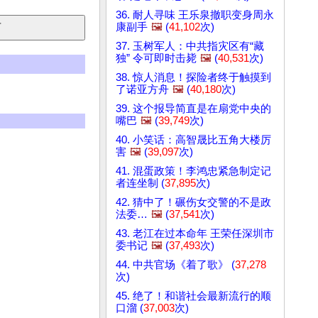
36. 耐人寻味 王乐泉撤职变身周永
康副手
🖼️
(
41,102
次)
37. 玉树军人：中共指灾区有“藏
独” 令可即时击毙
🖼️
(
40,531
次)
38. 惊人消息！探险者终于触摸到
了诺亚方舟
🖼️
(
40,180
次)
39. 这个报导简直是在扇党中央的
嘴巴
🖼️
(
39,749
次)
40. 小笑话：高智晟比五角大楼厉
害
🖼️
(
39,097
次)
41. 混蛋政策！李鸿忠紧急制定记
者连坐制 (
37,895
次)
42. 猜中了！碾伤女交警的不是政
法委…
🖼️
(
37,541
次)
43. 老江在过本命年 王荣任深圳市
委书记
🖼️
(
37,493
次)
44. 中共官场《着了歌》 (
37,278
次)
45. 绝了！和谐社会最新流行的顺
口溜 (
37,003
次)