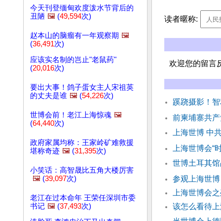
今天刊登缅甸欢度泼水节背后的
丑陋
🖼️
(
49,594
次)
读者暱称:
赵本山的脑瘤有一年观察期
🖼️
(
36,491
次)
应该实名制的岂止"老鼠药"
欢迎您的留言
(
20,016
次)
要出大事！鸽子蛋女主人宋祖英
的丈夫是谁
🖼️
(
54,226
次)
蹊跷摄影！智
世博会前！老江上海惊魂
🖼️
前柬埔寨共产
(
64,440
次)
上海世博 中
政府家属均称：王家岭矿难救援
上海世博会“
堪称奇迹
🖼️
(
31,395
次)
世博土耳其馆
小笑话：高智晟比五角大楼厉害
🖼️
(
39,097
次)
参观上海世博
上海世博会
老江在过本命年 王荣任深圳市委
书记
🖼️
(
37,493
次)
该怎么看待