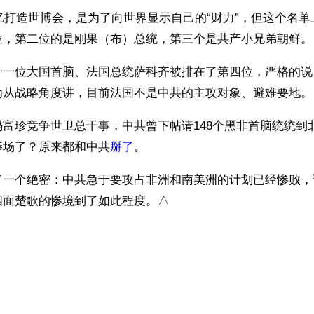
0亿打造世博会，是为了向世界显示自己的“财力”，但这个名
位，第二位的是刚果（布）总统，第三个是共产小兄弟朝鲜。
一一位大国首脑、法国总统萨科齐被排在了第四位，严格的说
为从战略角度讲，目前法国不是中共的主攻对象、避难要地。
富珍竞争世卫总干事，中共曾下帖请148个黑非首脑统统到
捧场了？原来都和中共
掰了
。
了一个绝密：中共急于要攻占非洲和南美洲的计划已经惨败，
四面楚歌的惨境到了如此程度。△
）
ww.renminbao.com/rmb/articles/2010/4/30/52435.html