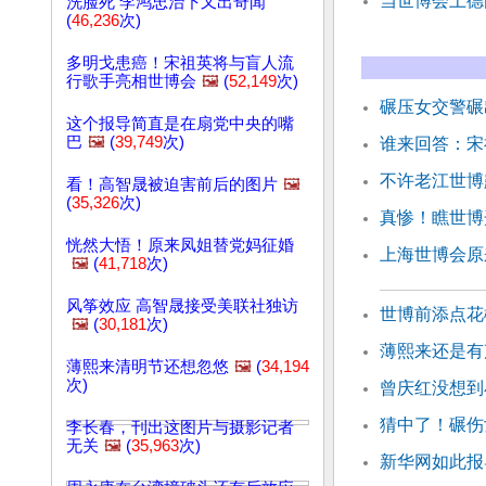
当世博会上德
洗脸死 李鸿忠治下又出奇闻
(
46,236
次)
多明戈患癌！宋祖英将与盲人流
行歌手亮相世博会
🖼️
(
52,149
次)
碾压女交警碾
这个报导简直是在扇党中央的嘴
巴
🖼️
(
39,749
次)
谁来回答：宋
不许老江世博
看！高智晟被迫害前后的图片
🖼️
(
35,326
次)
真惨！瞧世博
恍然大悟！原来凤姐替党妈征婚
上海世博会原
🖼️
(
41,718
次)
风筝效应 高智晟接受美联社独访
世博前添点花
🖼️
(
30,181
次)
薄熙来还是有
薄熙来清明节还想忽悠
🖼️
(
34,194
次)
曾庆红没想到
猜中了！碾伤
李长春，刊出这图片与摄影记者
无关
🖼️
(
35,963
次)
新华网如此报