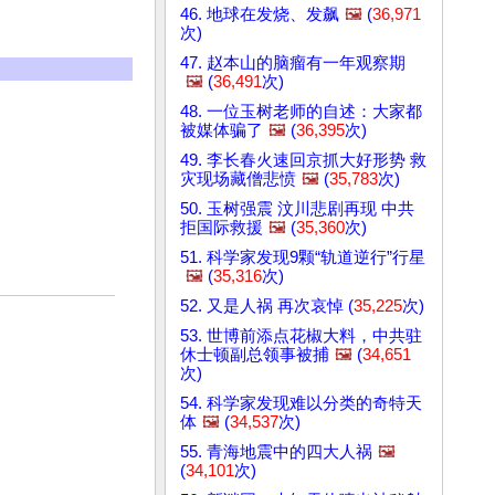
46. 地球在发烧、发飙
🖼️
(
36,971
次)
47. 赵本山的脑瘤有一年观察期
🖼️
(
36,491
次)
48. 一位玉树老师的自述：大家都
被媒体骗了
🖼️
(
36,395
次)
49. 李长春火速回京抓大好形势 救
灾现场藏僧悲愤
🖼️
(
35,783
次)
50. 玉树强震 汶川悲剧再现 中共
拒国际救援
🖼️
(
35,360
次)
51. 科学家发现9颗“轨道逆行”行星
🖼️
(
35,316
次)
52. 又是人祸 再次哀悼 (
35,225
次)
53. 世博前添点花椒大料，中共驻
休士顿副总领事被捕
🖼️
(
34,651
次)
54. 科学家发现难以分类的奇特天
体
🖼️
(
34,537
次)
55. 青海地震中的四大人祸
🖼️
(
34,101
次)