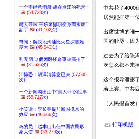
一个不经意消息 胡在点江的死穴
中共花了400
🖼️
(
54,728
次)
居然能排第一
耐人寻味 王乐泉撤职变身周永康
副手
🖼️
(
41,102
次)
出席世博的唯
国的耻辱，因
奇闻：解决地沟油比火星探测难
度大
🖼️
(
45,940
次)
过去为了给陈冯
判无期 这俩因卧楼奇事被高抬了
🖼️
(
31,636
次)
次怎么都不来
江惊恐！胡温清算意已决 (
57,595
这个报导泄露
次)
若上宾。中共
一个新闻勾出江中“美人计”的往事
🖼️
(
59,717
次)
（人民报首发
小笑话：李长春提前回国抵京的
效应
🖼️
(
46,566
次)
文章网址: http://w
打印机版
鸡的屁！赵本山出任中国农民形
象大使
🖼️
(
33,279
次)