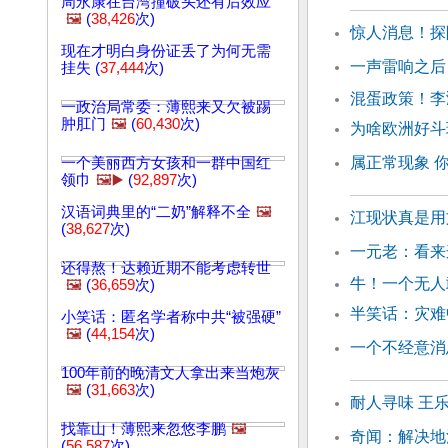
周永康在台湾撞破头还有后效应
🖼️
(
38,426
次)
惊人消息！探
现在才明白身份证丢了为何无需
一声雷响之后
挂失 (
37,444
次)
混蛋政策！李
一政治局常委：薄熙来又欠被踢
肿肛门
🖼️
(
60,430
次)
为啥欧洲好斗
属正常现象 
一个美丽西方女孩和一群中国红
领巾
🖼️▶️
(
92,897
次)
汉语词典里的“二奶”解释不全
🖼️
江现状真是用
(
38,627
次)
一元老：看来
还得熬！达赖近期不能考虑转世
牛！一个无人
🖼️
(
36,659
次)
半笑话：灾难
小笑话：匿名学者称中共“被强硬”
🖼️
(
44,154
次)
一个不经意消
100年前的晚清文人拿出来当炮灰
🖼️
(
31,663
次)
耐人寻味 王
找靠山！薄熙来忽悠李鹏
🖼️
奇闻：解决地
(
56,587
次)