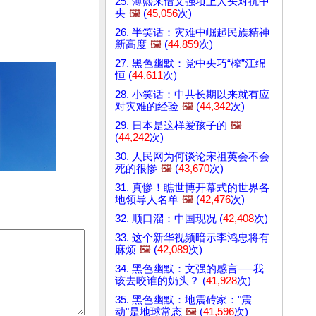
25. 薄熙来借文强项上人头对抗中
央
🖼️
(
45,056
次)
26. 半笑话：灾难中崛起民族精神
新高度
🖼️
(
44,859
次)
27. 黑色幽默：党中央巧“榨”江绵
恒 (
44,611
次)
28. 小笑话：中共长期以来就有应
对灾难的经验
🖼️
(
44,342
次)
29. 日本是这样爱孩子的
🖼️
(
44,242
次)
30. 人民网为何谈论宋祖英会不会
死的很惨
🖼️
(
43,670
次)
31. 真惨！瞧世博开幕式的世界各
地领导人名单
🖼️
(
42,476
次)
32. 顺口溜：中国现况 (
42,408
次)
33. 这个新华视频暗示李鸿忠将有
麻烦
🖼️
(
42,089
次)
34. 黑色幽默：文强的感言──我
该去咬谁的奶头？ (
41,928
次)
35. 黑色幽默：地震砖家："震
动"是地球常态
🖼️
(
41,596
次)