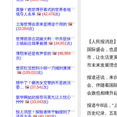
真惨！瞧世博开幕式的世界各地
领导人名单
🖼️
(
42,476
次)
上海世博会原来是搏这个用的
🖼️
(
32,354
次)
世博前添点花椒大料，中共驻休
【人民报消息】
士顿副总领事被捕
🖼️
(
34,651
次)
国际盛会，也
薄熙来还是有声音的
🖼️
(
48,954
市，让生活更
次)
市未来发展理
曾庆红没想到小胡一刀捅到澳洲
🖼️
(
109,010
次)
报道还说，来自
猜中了！碾伤女交警的不是政法
会。伴随着国
委…
🖼️
(
37,541
次)
会旗也相继升
新华网如此报导马英九让人忧心
忡忡
🖼️
(
33,043
次)
报道牛B说，“
惊人消息！探险者终于触摸到了
历史纪录。五
诺亚方舟
🖼️
(
40,180
次)