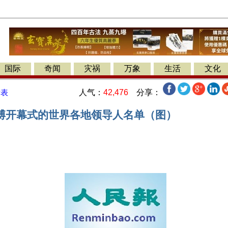
国际
奇闻
灾祸
万象
生活
文化
人气：
42,476
分享：
发表
博开幕式的世界各地领导人名单（图）