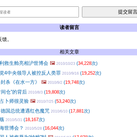
读者留言
反馈。
相关文章
利救生舱亮相沪世博会
🖼️
(
34,228
次)
2010/10/23
党4中央领导人被控反人类罪
(
19,252
次)
2010/9/16
共封杀《在水一方》
🖼️
(
19,748
次)
2010/9/2
时间仓”的背后
(
19,808
次)
2010/8/3
占卜师很灵验
🖼️
(
53,240
次)
2010/7/25
 德国总统遭遇红色魔咒
(
17,881
次)
2010/6/10
之殇
(
18,167
次)
2010/5/31
上海世博会？
(
16,044
次)
2010/5/28