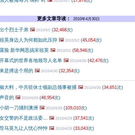
国人被侮辱为“纳粹”时
🖼️
(
17,878
次)
2010/5/27
更多文章导读：
2010年4月30日
出个烈士子弟
🖼️
(
32,468
次)
2010/5/2
祖英身边人为何都如此压抑
🖼️
(
45,054
次)
2010/5/2
露脸 新华网恶搞宋祖英
🖼️
(
58,946
次)
2010/5/1
开幕式的世界各地领导人名单
🖼️
(
42,476
次)
2010/4/30
来是搏这个用的
🖼️
(
32,354
次)
2010/4/30
椒大料，中共驻休士顿副总领事被捕
🖼️
(
34,651
次)
2010/4/30
声音的
🖼️
(
48,954
次)
2010/4/29
小胡一刀捅到澳洲
🖼️
(
109,010
次)
2010/4/29
女交警的不是政法委…
🖼️
(
37,541
次)
2010/4/29
导马英九让人忧心忡忡
🖼️
(
33,043
次)
2010/4/28