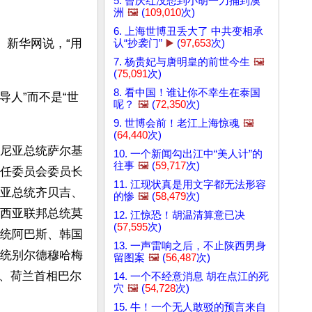
5. 曾庆红没想到小胡一刀捅到澳
洲
🖼️
(
109,010
次)
6. 上海世博丑丢大了 中共变相承
。新华网说，“用
认“抄袭门”
▶️
(
97,653
次)
7. 杨贵妃与唐明皇的前世今生
🖼️
(
75,091
次)
8. 看中国！谁让你不幸生在泰国
导人”而不是“世
呢？
🖼️
(
72,350
次)
9. 世博会前！老江上海惊魂
🖼️
(
64,440
次)
尼亚总统萨尔基
10. 一个新闻勾出江中“美人计”的
往事
🖼️
(
59,717
次)
任委员会委员长
11. 江现状真是用文字都无法形容
亚总统齐贝吉、
的惨
🖼️
(
58,479
次)
西亚联邦总统莫
12. 江惊恐！胡温清算意已决
(
57,595
次)
统阿巴斯、韩国
13. 一声雷响之后，不止陕西男身
统别尔德穆哈梅
留图案
🖼️
(
56,487
次)
、荷兰首相巴尔
14. 一个不经意消息 胡在点江的死
穴
🖼️
(
54,728
次)
15. 牛！一个无人敢驳的预言来自