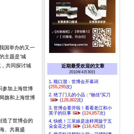
后我国举办的又一
的主题是‘城
式，共同探讨城
近期最受欢迎的文章
2010年4月30日
1. 顺口溜：世博会开幕词
(
255,295
次)
织参加上海世博
2. 绝了门儿的小品：“杨佳”买刀
局旗和上海世博
🖼️▶️
(
128,802
次)
3. 世博会要开啦！看看老江和小
英子的往事
🖼️▶️
(
124,857
次)
创造了世博会的
4. 快瞧！三呆婊是这样周旋于五
朵金花之间
🖼️▶️
(
116,425
次)
海、共襄盛