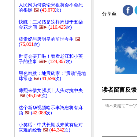
人民网为何谈论宋祖英会不会死
的很惨
🖼️
(
43,670
次)
分享至：
快瞧！三呆婊是这样周旋于五朵
金花之间
🖼️▶️
(
116,425
次)
杨贵妃与唐明皇的前世今生
🖼️
(
75,091
次)
世博会要开啦！看看老江和小英
子的往事
🖼️▶️
(
124,857
次)
黑色幽默：地震砖家："震动"是地
球常态
🖼️
(
41,596
次)
读者留言反馈
薄熙来借文强项上人头对抗中央
🖼️
(
45,056
次)
这个新华视频暗示李鸿忠将有麻
烦
🖼️
(
42,089
次)
小笑话：中共长期以来就有应对
灾难的经验
🖼️
(
44,342
次)