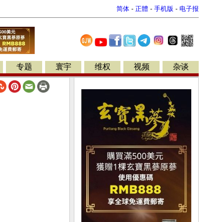
简体
-
正體
-
手机版
-
电子报
专题
寰宇
维权
视频
杂谈