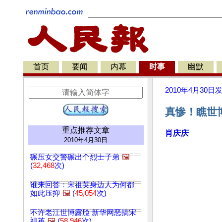
首页
要闻
内幕
时事
幽默
2010年4月30日
真惨！瞧世
重点推荐文章
肖庆庆
2010年4月30日
碾压女交警碾出个烈士子弟
🖼️
(
32,468
次)
谁来回答：宋祖英身边人为何都
如此压抑
🖼️
(
45,054
次)
不许老江世博露脸 新华网恶搞宋
祖英
🖼️
(
58,946
次)