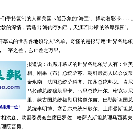
们手持复制的人家美国卡通形象的“海宝”、挥动着彩带……
款的深情，营造出‘海内存知己，天涯若比邻’的浓厚氛围”。
开幕式的世界各地领导人”名单。奇怪的是报导用“世界各地领
”，一字之差，岂止差之万里。
报道说：出席开幕式的世界各地领导人有：亚美
相、刚果（布）总统萨苏、朝鲜最高人民会议常
金永南、法国总统萨科齐、加蓬总统邦戈、肯尼
马拉维总统穆塔里卡、马里总统杜尔、密克罗尼
里、蒙古国总统额勒贝格道尔吉、巴勒斯坦国总
然排第一位！
总统李明博、塞舌尔总统米歇尔、土库曼斯坦总
首相洪森、欧盟委员会主席巴罗佐、哈萨克斯坦总理马西莫夫
总理阮晋勇。