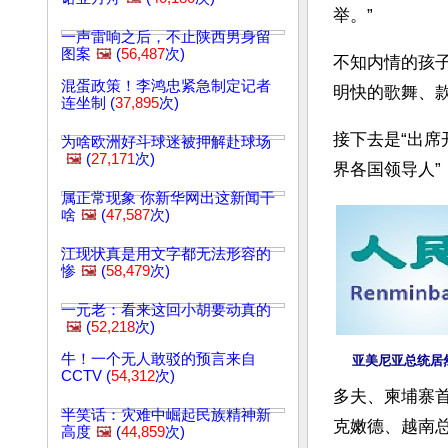
举。”    
一声雷响之后，不止陕西男身留
图案
🖼️
(
56,487
次)
不知内情的孩子
混蛋政策！李鸿忠紧急制定记者
明快的歌舞、款
连坐制 (
37,895
次)
接下去是“出席
为啥欧洲好斗球迷被押解赴球场
🖼️
(
27,171
次)
界各国领导人
属正常现象 你新华网出这新闻干
啥
🖼️
(
47,587
次)
江现状真是用文字都无法形容的
惨
🖼️
(
58,479
次)
一元老：看来这回小胡要动真的
🖼️
(
52,218
次)
牛！一个无人敢驳的预言来自
亚美尼亚总统居
CCTV (
54,312
次)
多夫、柬埔寨
半笑话：灾难中崛起民族精神新
克嫩德、越南
高度
🖼️
(
44,859
次)