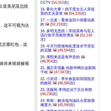
CCTV (
54,312
次)
单上亚美尼亚总统
16. 要出大事！鸽子蛋女主人宋祖
英的丈夫是谁
🖼️
(
54,226
次)
17. 一元老：看来这回小胡要动真
的
🖼️
(
52,218
次)
，这不可视为法
18. 多明戈患癌！宋祖英将与盲人
流行歌手亮相世博会
🖼️
(
52,149
次)
北京塞红包，这
19. 今天刊登缅甸欢度泼水节背后
的丑陋
🖼️
(
49,594
次)
20. 薄熙来还是有声音的
🖼️
(
48,954
次)
谁肯来谁就被视
21. 属正常现象 你新华网出这新闻
干啥
🖼️
(
47,587
次)
22. 小笑话：李长春提前回国抵京
的效应
🖼️
(
46,566
次)
23. 洗脸死 李鸿忠治下又出奇闻
(
46,236
次)
24. 奇闻：解决地沟油比火星探测
难度大
🖼️
(
45,940
次)