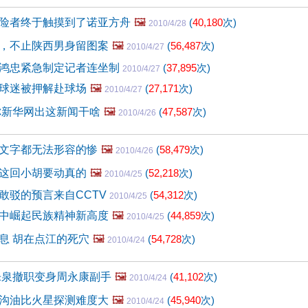
险者终于触摸到了诺亚方舟
🖼️
(
40,180
次)
2010/4/28
，不止陕西男身留图案
🖼️
(
56,487
次)
2010/4/27
鸿忠紧急制定记者连坐制
(
37,895
次)
2010/4/27
球迷被押解赴球场
🖼️
(
27,171
次)
2010/4/27
你新华网出这新闻干啥
🖼️
(
47,587
次)
2010/4/26
文字都无法形容的惨
🖼️
(
58,479
次)
2010/4/26
这回小胡要动真的
🖼️
(
52,218
次)
2010/4/25
敢驳的预言来自CCTV
(
54,312
次)
2010/4/25
中崛起民族精神新高度
🖼️
(
44,859
次)
2010/4/25
息 胡在点江的死穴
🖼️
(
54,728
次)
2010/4/24
乐泉撤职变身周永康副手
🖼️
(
41,102
次)
2010/4/24
沟油比火星探测难度大
🖼️
(
45,940
次)
2010/4/24