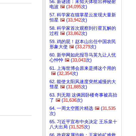
56. 新谜团：未知天体喷出神秘射
电波
🖼️
(
34,095
次)
57. 科学家在猫掌星云发现大量新
恒星
🖼️
(
33,942
次)
58. 科学家首次观察到行星瓦解的
过程
🖼️
(
33,862
次)
59. 鸡的屁！赵本山出任中国农民
形象大使
🖼️
(
33,279
次)
60. 新华网如此报导马英九让人忧
心忡忡
🖼️
(
33,043
次)
61. 上海世博会原来是搏这个用的
🖼️
(
32,354
次)
62. 能使太阳风速度突然减慢的大
彗星
🖼️
(
31,885
次)
63. 判无期 这俩因卧楼奇事被高抬
了
🖼️
(
31,636
次)
64. 一周太空图片精选
🖼️
(
31,535
次)
65. 习近平宣布中央决定 王乐泉十
八大出局 (
31,525
次)
66. 政府家属均称：王家岭矿难救