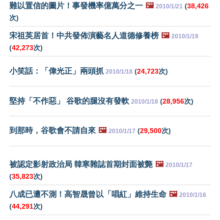
難以置信的圖片！事發機率億萬分之一
🖼️
(
38,426
2010/1/21
次)
宋祖英居首！中共發佈演藝名人道德修養榜
🖼️
2010/1/19
(
42,273
次)
小笑話：「偉光正」兩頭抓
(
24,723
次)
2010/1/18
堅持「不作惡」 谷歌的腿沒有發軟
(
28,956
次)
2010/1/18
到那時，谷歌會不請自來
🖼️
(
29,500
次)
2010/1/17
被認定影射政治局 韓寒雜誌首期封面被斃
🖼️
2010/1/17
(
35,823
次)
八成已遭不測！高智晟曾以「唱紅」維持生命
🖼️
2010/1/16
(
44,291
次)