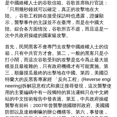
是中國維權人士的谷歌信箱。谷歌首席執行官說：
「只用幾秒鐘就可以確定，真正的攻擊地在大
陸。」谷歌工程師在接受採訪時也透露，證據顯
示，襲擊事件的主謀並不在臺灣，而是在中國大
陸。綜合各方面情況，谷歌所言不虛，而且這是一
次中共政府操縱的國家級攻擊。
首先，民間黑客不會專門去攻擊中國維權人士的信
箱，只有中共官方才會。第二，一般的黑客只是小
打小鬧，而這次谷歌受到的攻擊是迄今爲止最大規
模並且最複雜的，只有政府機構才有可能實施。第
三，順藤摸瓜最終的出擊地在中國。第四，美國亞
特蘭大的反黑客專家經 「反向工程」(Reverse engi
neering)拆解惡意程式和廣泛搜尋發現，這次襲擊使
用的主要編碼中有一段獨特的算法邏輯只在中文網
站的中文技術報告中發表過。第五，中共政府操縱
襲擊有前科：2007年曾襲擊德國聯邦政府、美國國
防部以及達賴喇嘛的辦公機構等。第六，事發後，