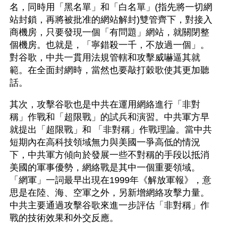
名，同時用「黑名單」和「白名單」(指先將一切網
站封鎖，再將被批准的網站解封)雙管齊下，對接入
商機房，只要發現一個「有問題」網站，就關閉整
個機房。也就是，「寧錯殺一千，不放過一個」。
對谷歌，中共一貫用法規管轄和攻擊威嚇逼其就
範。在全面封網時，當然也要敲打穀歌使其更加聽
話。
其次，攻擊谷歌也是中共在運用網絡進行「非對
稱」作戰和「超限戰」的試兵和演習。中共軍方早
就提出「超限戰」和 「非對稱」作戰理論。當中共
短期內在高科技領域無力與美國一爭高低的情況
下，中共軍方傾向於發展一些不對稱的手段以抵消
美國的軍事優勢，網絡戰是其中一個重要領域。
「網軍」一詞最早出現在1999年《解放軍報》，意
思是在陸、海、空軍之外，另新增網絡攻擊力量。
中共主要通過攻擊谷歌來進一步評估「非對稱」作
戰的技術效果和外交反應。