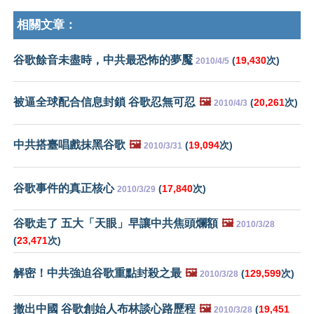
相關文章：
谷歌餘音未盡時，中共最恐怖的夢魘
(
19,430
次)
2010/4/5
被逼全球配合信息封鎖 谷歌忍無可忍
🖼️
(
20,261
次)
2010/4/3
中共搭臺唱戲抹黑谷歌
🖼️
(
19,094
次)
2010/3/31
谷歌事件的真正核心
(
17,840
次)
2010/3/29
谷歌走了 五大「天眼」早讓中共焦頭爛額
🖼️
2010/3/28
(
23,471
次)
解密！中共強迫谷歌重點封殺之最
🖼️
(
129,599
次)
2010/3/28
撤出中國 谷歌創始人布林談心路歷程
🖼️
(
19,451
2010/3/28