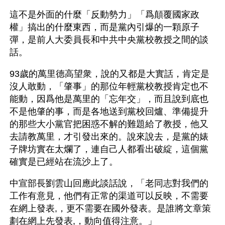
這不是外面的什麼「反動勢力」「爲顛覆國家政
權」搞出的什麼東西，而是黨內引爆的一顆原子
彈，是前人大委員長和中共中央黨校教授之間的談
話。
93歲的萬里德高望衆，說的又都是大實話，肯定是
沒人敢動，「肇事」的那位年輕黨校教授肯定也不
能動，因爲他是萬里的「忘年交」，而且說到底也
不是他肇的事，而是各地送到黨校回爐、準備提升
的那些大小黨官把困惑不解的難題給了教授，他又
去請教萬里，才引發出來的。說來說去，是黨的婊
子牌坊實在太爛了，連自己人都看出破綻，這個黨
確實是已經站在流沙上了。
中宣部長劉雲山回應此談話說，「老同志對我們的
工作有意見，他們有正常的渠道可以反映，不需要
在網上發表,，更不需要在國外發表。是誰將文章策
劃在網上先發表,，動向值得注意。」