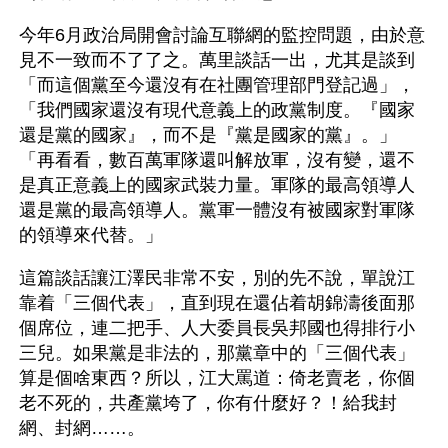
今年6月政治局開會討論互聯網的監控問題，由於意
見不一致而不了了之。萬里談話一出，尤其是談到
「而這個黨至今還沒有在社團管理部門登記過」，
「我們國家還沒有現代意義上的政黨制度。『國家
還是黨的國家』，而不是『黨是國家的黨』。」
「再看看，數百萬軍隊還叫解放軍，沒有變，還不
是真正意義上的國家武裝力量。軍隊的最高領導人
還是黨的最高領導人。黨軍一體沒有被國家對軍隊
的領導來代替。」
這篇談話讓江澤民非常不安，別的先不說，單說江
靠着「三個代表」，直到現在還佔着胡錦濤後面那
個席位，連二把手、人大委員長吳邦國也得排行小
三兒。如果黨是非法的，那黨章中的「三個代表」
算是個啥東西？所以，江大罵道：倚老賣老，你個
老不死的，共產黨垮了，你有什麼好？！給我封
網、封網……。