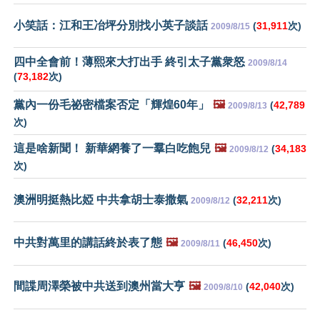
小笑話：江和王冶坪分別找小英子談話
(
31,911
次)
2009/8/15
四中全會前！薄熙來大打出手 終引太子黨衆怒
2009/8/14
(
73,182
次)
黨內一份毛祕密檔案否定「輝煌60年」
🖼️
(
42,789
2009/8/13
次)
這是啥新聞！ 新華網養了一羣白吃飽兒
🖼️
(
34,183
2009/8/12
次)
澳洲明挺熱比婭 中共拿胡士泰撒氣
(
32,211
次)
2009/8/12
中共對萬里的講話終於表了態
🖼️
(
46,450
次)
2009/8/11
間諜周澤榮被中共送到澳州當大亨
🖼️
(
42,040
次)
2009/8/10