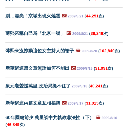
別…漂亮！京城出現火燒雲
🖼️
(
44,251
次)
2009/8/21
薄熙來稱自己爲「北京一號」
🖼️
(
38,246
次)
2009/8/21
薄熙來沒撩動這位女主持人的裙子
🖼️
(
102,840
次)
2009/8/20
新華網這篇文章無論如何不能出
🖼️
(
31,091
次)
2009/8/19
衆元老聲援萬里 政治局挺不住了
(
40,241
次)
2009/8/18
新華網這兩篇文章互相掐架
🖼️
(
31,915
次)
2009/8/17
60年國殤前夕 萬里談中共執政非法性（下）
🖼️
2009/8/16
(
46,849
次)