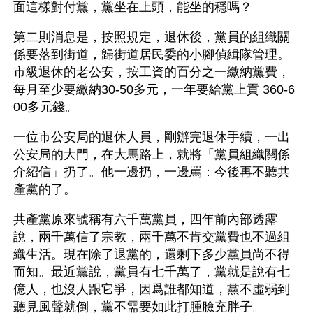
面這樣對付黨，黨坐在上頭，能坐的穩嗎？
第二則消息是，按照規定，退休後，黨員的組織關
係要落到街道，歸街道居民委的小腳偵緝隊管理。
市級退休的老公安，按工資的百分之一繳納黨費，
每月至少要繳納30-50多元，一年要給黨上貢 360-6
00多元錢。
一位市公安局的退休人員，剛辦完退休手續，一出
公安局的大門，在大馬路上，就將「黨員組織關係
介紹信」扔了。他一邊扔，一邊罵：今後再不聽共
產黨的了。
共產黨原來號稱有六千萬黨員，四年前內部透露
說，兩千萬信了宗教，兩千萬不肯交黨費也不過組
織生活。現在除了退黨的，還剩下多少黨員尚不得
而知。最近黨說，黨員有七千萬了，黨就是說有七
億人，也沒人跟它爭，因爲誰都知道，黨不虛弱到
聽見風聲就倒，黨不需要如此打腫臉充胖子。