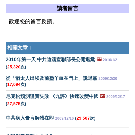
讀者留言
歡迎您的留言反饋。
相關文章：
2010年第一天 中共遼瀋宣聯部長公開退黨
🖼️
2010/1/2
(
25,326
次)
從「猶太人出埃及前塗羊血在門上」說退黨
2009/12/30
(
17,094
次)
尼克松預測證實失敗 《九評》快速改變中國
🖼️
2009/12/17
(
27,575
次)
中共病入膏肓解體在即
(
29,507
次)
2009/12/16