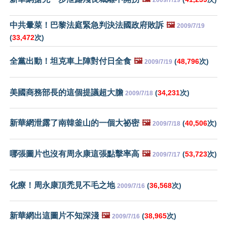
中共暈菜！巴黎法庭緊急判決法國政府敗訴
🖼️
2009/7/19
(
33,472
次)
全黨出動！坦克車上陣對付日全食
🖼️
(
48,796
次)
2009/7/19
美國商務部長的這個提議超大膽
(
34,231
次)
2009/7/18
新華網泄露了南韓釜山的一個大祕密
🖼️
(
40,506
次)
2009/7/18
哪張圖片也沒有周永康這張點擊率高
🖼️
(
53,723
次)
2009/7/17
化療！周永康頂禿見不毛之地
(
36,568
次)
2009/7/16
新華網出這圖片不知深淺
🖼️
(
38,965
次)
2009/7/16