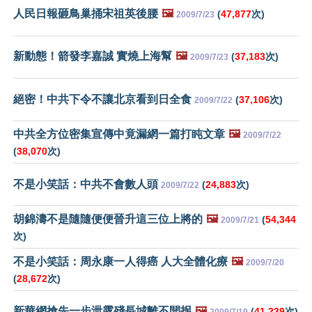
人民日報砸鳥巢捅宋祖英後腰
🖼️
(
47,877
次)
2009/7/23
新動態！箭發李嘉誠 實燒上海幫
🖼️
(
37,183
次)
2009/7/23
絕密！中共下令不讓北京看到日全食
(
37,106
次)
2009/7/22
中共全方位密集宣傳中竟漏網一篇打盹文章
🖼️
2009/7/22
(
38,070
次)
不是小笑話：中共不會數人頭
(
24,883
次)
2009/7/22
胡錦濤不是隨隨便便晉升這三位上將的
🖼️
(
54,344
2009/7/21
次)
不是小笑話：周永康一人得癌 人大全體化療
🖼️
2009/7/20
(
28,672
次)
新華網搶先一步泄露殘長城離不開拐
🖼️
(
41,239
次)
2009/7/19