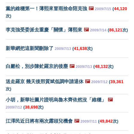
黨的維穩第一！薄熙來冒雨捨命陪克強
🖼️
(
44,120
2009/7/15
次)
李克強受委派去重慶「關懷」薄熙來
🖼️
(
86,121
次)
2009/7/14
新華網把這新聞刪除了
(
41,638
次)
2009/7/13
白巖松，別步陳虻羅京的後塵
🖼️
(
48,132
次)
2009/7/13
送走羅京 幾天後邢質斌低調申請退休
🖼️
(
39,361
2009/7/12
次)
小胡，新華社圖片證明烏魯木齊依然沒「維穩」
🖼️
(
38,698
次)
2009/7/12
江澤民近日將有兩次露頭兒機會
🖼️
(
49,842
次)
2009/7/11