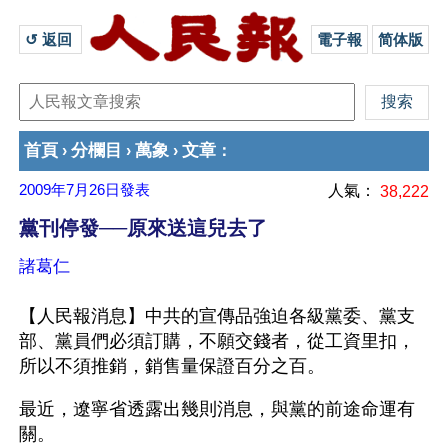
↺ 返回 
電子報
简体版
首頁
分欄目
萬象
文章
›
›
›
：
2009年7月26日
發表
人氣：
38,222
黨刊停發──原來送這兒去了
諸葛仁
【人民報消息】中共的宣傳品強迫各級黨委、黨支
部、黨員們必須訂購，不願交錢者，從工資里扣，
所以不須推銷，銷售量保證百分之百。
最近，遼寧省透露出幾則消息，與黨的前途命運有
關。