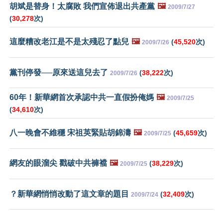
胡斌是替身！太腐敗 我們宣佈退出共產黨
🖼️
2009/7/27
(
30,278
次)
這麼糟改老江是不是太殘忍了點兒
🖼️
(
45,520
次)
2009/7/26
黨刊停發──原來送這兒去了
(
38,222
次)
2009/7/26
60年！新華網首次承認中共一直假扮俺媽
🖼️
2009/7/25
(
34,610
次)
八一晚會不維穩 宋祖英緊貼胡錦濤
🖼️
(
45,659
次)
2009/7/25
網友的眼溜尖 戳破中共褲襠
🖼️
(
38,229
次)
2009/7/25
？新華網悄悄改動了這文章的題目
(
32,409
次)
2009/7/24