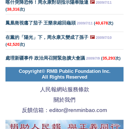
喀什突降恐怖！周永康對胡指示陽奉陰違
🖼️
2009/7/11
(
38,316
次)
鳳凰衛視癟了茄子 王樂泉縮回龜頭
(
40,678
次)
2009/7/11
在黨的「陽光」下，周永康又變成了孫子
🖼️
2009/7/10
(
42,520
次)
處理新疆事件 政治局召開緊急擴大會議
(
35,293
次)
2009/7/9
Copyright© RMB Public Foundation Inc.
All Rights Reserved
人民報網站服務條款
關於我們
反饋信箱：
editor@renminbao.com