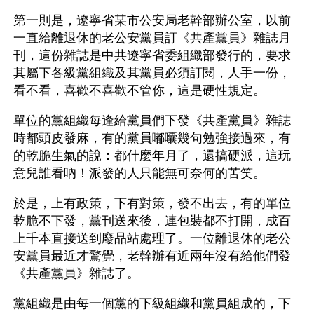
第一則是，遼寧省某市公安局老幹部辦公室，以前
一直給離退休的老公安黨員訂《共產黨員》雜誌月
刊，這份雜誌是中共遼寧省委組織部發行的，要求
其屬下各級黨組織及其黨員必須訂閱，人手一份，
看不看，喜歡不喜歡不管你，這是硬性規定。
單位的黨組織每逢給黨員們下發《共產黨員》雜誌
時都頭皮發麻，有的黨員嘟囔幾句勉強接過來，有
的乾脆生氣的說：都什麼年月了，還搞硬派，這玩
意兒誰看吶！派發的人只能無可奈何的苦笑。
於是，上有政策，下有對策，發不出去，有的單位
乾脆不下發，黨刊送來後，連包裝都不打開，成百
上千本直接送到廢品站處理了。一位離退休的老公
安黨員最近才驚覺，老幹辦有近兩年沒有給他們發
《共產黨員》雜誌了。
黨組織是由每一個黨的下級組織和黨員組成的，下