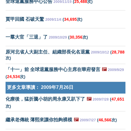
全球退黨服務中心公告
(
25,488
次)
2009/11/19
賈甲回國 石破天驚
(
34,695
次)
2009/11/4
一羣大官「三退」了
(
30,356
次)
2009/10/29
原河北省人大副主任、組織部長化名退黨
(
28,788
2009/10/12
次)
「十一」前 全球退黨服務中心主席在華府發言
🖼️
2009/9/29
(
24,534
次)
更多文章導讀：
2009年7月26日
化療後，猛折騰小胡的周永康又趴下了
🖼️
(
47,651
2009/7/28
次)
繼承老傳統 薄熙來讓你拍夠裸模
🖼️
(
46,566
次)
2009/7/27