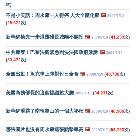
次)
不是小笑話：周永康一人得癌 人大全體化療
🖼️
2009/7/20
(
28,672
次)
新華網搶先一步泄露殘長城離不開拐
🖼️
(
41,239
次)
2009/7/19
中共暈菜！巴黎法庭緊急判決法國政府敗訴
🖼️
2009/7/19
(
33,472
次)
全黨出動！坦克車上陣對付日全食
🖼️
(
48,796
次)
2009/7/19
美國商務部長的這個提議超大膽
(
34,231
次)
2009/7/18
新華網泄露了南韓釜山的一個大祕密
🖼️
(
40,506
次)
2009/7/18
哪張圖片也沒有周永康這張點擊率高
🖼️
(
53,723
次)
2009/7/17