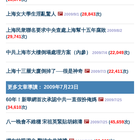
上海女大學生淫亂驚人
🖼️
(
28,843
次)
2009/9/1
上海民衆聯名要求中央查處上海幫十五年腐敗
2009/8/2
(
29,741
次)
中共上海市大樓倒塌處理方案（內參）
(
22,049
次)
2009/7/4
上海十三層大廈倒掉了──很是神奇
🖼️
(
22,411
次)
2009/7/3
更多文章導讀：
2009年7月23日
60年！新華網首次承認中共一直假扮俺媽
🖼️
2009/7/25
(
34,610
次)
八一晚會不維穩 宋祖英緊貼胡錦濤
🖼️
(
45,659
次)
2009/7/25