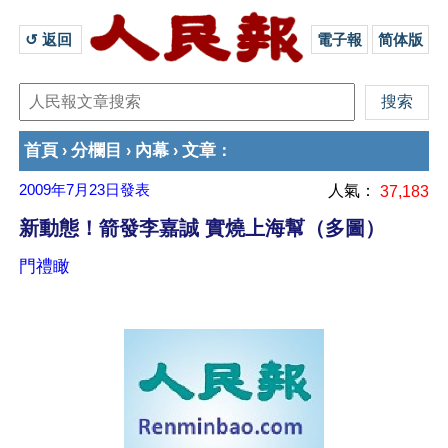
↺ 返回 
電子報
简体版
首頁
分欄目
內幕
文章
›
›
›
：
2009年7月23日
發表
人氣：
37,183
新動態！箭發李嘉誠 實燒上海幫（多圖）
門禮瞰