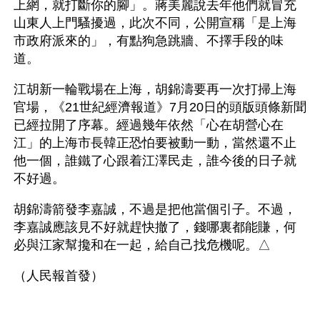
上網，就打斷你的腳」。蔣美麗說去年他們就冒充
山東人上門騷擾過，此次不同，公開宣稱「是上海
市政府派來的」，有點狗急跳牆、不擇手段的味
道。
江胡新一輪戰場在上海，胡錦濤要再一次打掃上海
官場，《21世紀經濟報道》7月20日的頭版頭條新聞
已經拉開了序幕。經過幾年依然「心在胡營心在
江」的上海市長韓正恐怕要被動一動，當然還不止
他一個，誰鐵了心跟着江澤民走，誰今後的日子就
不好過。
胡錦濤箭發李嘉誠，不過是把他當個引子。不過，
李嘉誠應該見不好就趕快撤了，錢哪裏都能賺，何
必與江家幫攙和在一起，給自己找危機呢。△