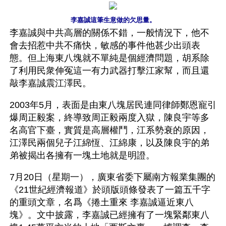
李嘉誠這筆生意做的欠思量。
李嘉誠與中共高層的關係不錯，一般情況下，他不
會去招惹中共不痛快，敏感的事件他甚少出頭表
態。但上海東八塊就不單純是個經濟問題，胡系除
了利用民衆伸冤這一有力武器打擊江家幫，而且還
敲李嘉誠震江澤民。
2003年5月，表面是由東八塊居民連同律師鄭恩寵引
爆周正毅案，終導致周正毅兩度入獄，陳良宇等多
名高官下臺，實質是高層權鬥，江系勢衰的原因，
江澤民兩個兒子江綿恆、江綿康，以及陳良宇的弟
弟被揭出各擁有一塊土地就是明證。
7月20日（星期一），廣東省委下屬南方報業集團的
《21世紀經濟報道》於頭版頭條發表了一篇五千字
的重頭文章，名爲《捲土重來 李嘉誠逼近東八
塊》。文中披露，李嘉誠已經擁有了一塊緊鄰東八