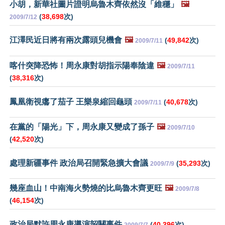
小胡，新華社圖片證明烏魯木齊依然沒「維穩」
🖼️
(
38,698
次)
2009/7/12
江澤民近日將有兩次露頭兒機會
🖼️
(
49,842
次)
2009/7/11
喀什突降恐怖！周永康對胡指示陽奉陰違
🖼️
2009/7/11
(
38,316
次)
鳳凰衛視癟了茄子 王樂泉縮回龜頭
(
40,678
次)
2009/7/11
在黨的「陽光」下，周永康又變成了孫子
🖼️
2009/7/10
(
42,520
次)
處理新疆事件 政治局召開緊急擴大會議
(
35,293
次)
2009/7/9
幾座血山！中南海火勢燒的比烏魯木齊更旺
🖼️
2009/7/8
(
46,154
次)
政治局默許周永康導演韶關事件
(
40,396
次)
2009/7/7