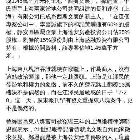
塊1.45萬平方米的土地「西斯文裏」。據調查，李
氏聯手上海兩家當地公司共同組建的長和達盛（上
海）有限公司已成爲西斯文裏的新主人。「在這個
專案公司中，李嘉誠旗下的和記黃埔擁有60%的股
權，靜安區區屬企業上海達安房產投資公司佔25%
股權，剩餘的15%股份則由上海盛融投資有限公司
持有。根據公開資料，該專案佔地1.45萬平方
米。」
上海東八塊誰吞誰就梗在喉嚨上，作爲商人，沒有
這點政治頭腦，那他一定栽跟頭。上海是江澤民的
發跡地和權力的象徵，前不久的蓮花路上翻覆13層
樓決不是偶然的，而在江澤民最敏感的日子「7·2
0」這一天，廣東報刊罕有發文重提東八塊案件，更
不是偶然的。 
曾經因爲東八塊官司被冤獄三年的上海維權律師鄭
恩寵表示，21世紀報導記者曾就此文親自到他家徵
求意見。鄭恩寵是被上海公安經常傳喚的人，這篇