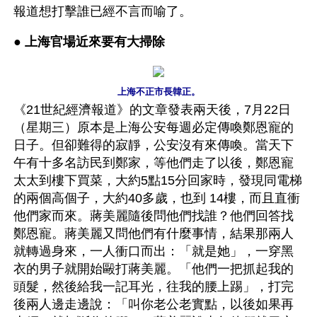
報道想打擊誰已經不言而喻了。
● 
上海官場近來要有大掃除
上海不正市長韓正。
《21世紀經濟報道》的文章發表兩天後，7月22日
（星期三）原本是上海公安每週必定傳喚鄭恩寵的
日子。但卻難得的寂靜，公安沒有來傳喚。當天下
午有十多名訪民到鄭家，等他們走了以後，鄭恩寵
太太到樓下買菜，大約5點15分回家時，發現同電梯
的兩個高個子，大約40多歲，也到 14樓，而且直衝
他們家而來。蔣美麗隨後問他們找誰？他們回答找
鄭恩寵。蔣美麗又問他們有什麼事情，結果那兩人
就轉過身來，一人衝口而出：「就是她」，一穿黑
衣的男子就開始毆打蔣美麗。「他們一把抓起我的
頭髮，然後給我一記耳光，往我的腰上踢」，打完
後兩人邊走邊說：「叫你老公老實點，以後如果再