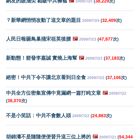
網友的眼溜尖 戳破中共褲襠
🖼️
(
38,229
次)
2009/7/25
？新華網悄悄改動了這文章的題目
(
32,409
次)
2009/7/24
人民日報砸鳥巢捅宋祖英後腰
🖼️
(
47,877
次)
2009/7/23
新動態！箭發李嘉誠 實燒上海幫
🖼️
(
37,183
次)
2009/7/23
絕密！中共下令不讓北京看到日全食
(
37,106
次)
2009/7/22
中共全方位密集宣傳中竟漏網一篇打盹文章
🖼️
2009/7/22
(
38,070
次)
不是小笑話：中共不會數人頭
(
24,883
次)
2009/7/22
胡錦濤不是隨隨便便晉升這三位上將的
🖼️
(
54,344
2009/7/21