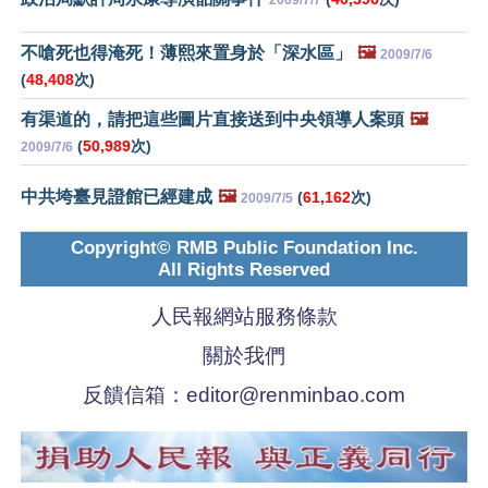
不嗆死也得淹死！薄熙來置身於「深水區」
🖼️
2009/7/6
(
48,408
次)
有渠道的，請把這些圖片直接送到中央領導人案頭
🖼️
(
50,989
次)
2009/7/6
中共垮臺見證館已經建成
🖼️
(
61,162
次)
2009/7/5
Copyright© RMB Public Foundation Inc.
All Rights Reserved
人民報網站服務條款
關於我們
反饋信箱：
editor@renminbao.com