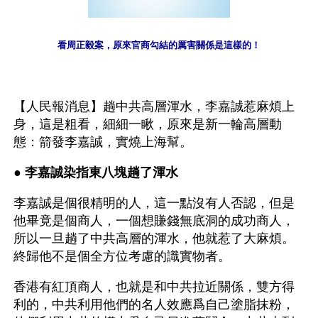
看周正毅案，原來官商勾結的厲害關係是這樣的！
【人民報消息】趟中共高層渾水，李嘉誠惹麻煩上
身，這是粗看，細細一瞅，原來是新一輪高層動
態：箭發李嘉誠，實燒上海幫。
● 
李嘉誠染指東八塊趟了渾水
李嘉誠是個很精明的人，這一點沒有人否認，但是
他畢竟是個商人，一個想賺錢無底洞的成功商人，
所以一旦趟了中共高層的渾水，他就惹了大麻煩。
終歸他不是個全方位考慮的識實物者。
香港有紅頂商人，也就是和中共拉近關係，雙方得
利的，中共利用他們的名人效應爲自己塗脂抹粉，