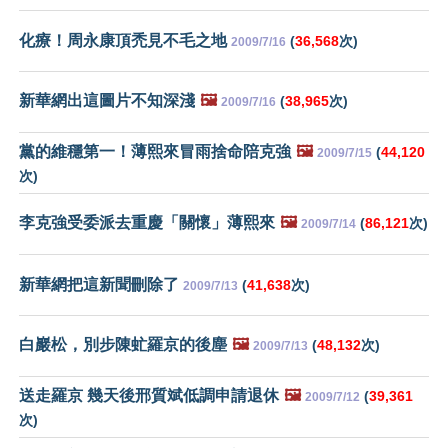
化療！周永康頂禿見不毛之地
(
36,568
次)
2009/7/16
新華網出這圖片不知深淺
🖼️
(
38,965
次)
2009/7/16
黨的維穩第一！薄熙來冒雨捨命陪克強
🖼️
(
44,120
2009/7/15
次)
李克強受委派去重慶「關懷」薄熙來
🖼️
(
86,121
次)
2009/7/14
新華網把這新聞刪除了
(
41,638
次)
2009/7/13
白巖松，別步陳虻羅京的後塵
🖼️
(
48,132
次)
2009/7/13
送走羅京 幾天後邢質斌低調申請退休
🖼️
(
39,361
2009/7/12
次)