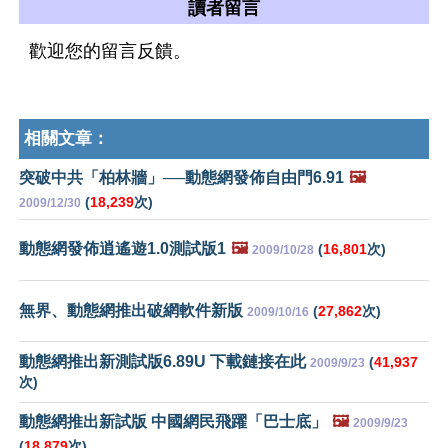
讀者留言
歡迎您的留言反饋。
相關文章：
突破中共「柏林牆」──動態網發佈自由門6.91
🖼️
(
18,239
次)
2009/12/30
動態網發佈逍遙遊1.0測試版1
🖼️
(
16,801
次)
2009/10/28
無界、動態網推出破網軟件新版
(
27,862
次)
2009/10/16
動態網推出新測試版6.89U 下載鏈接在此
(
41,937
2009/9/23
次)
動態網推出新試版 中國網民飛躍「巴士底」
🖼️
2009/9/23
(
18,879
次)