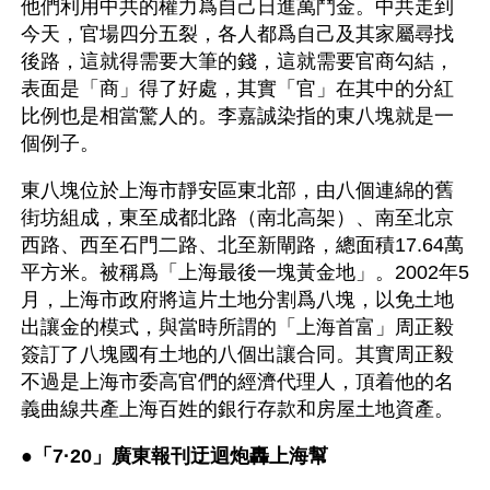
他們利用中共的權力爲自己日進萬鬥金。中共走到
今天，官場四分五裂，各人都爲自己及其家屬尋找
後路，這就得需要大筆的錢，這就需要官商勾結，
表面是「商」得了好處，其實「官」在其中的分紅
比例也是相當驚人的。李嘉誠染指的東八塊就是一
個例子。
東八塊位於上海市靜安區東北部，由八個連綿的舊
街坊組成，東至成都北路（南北高架）、南至北京
西路、西至石門二路、北至新閘路，總面積17.64萬
平方米。被稱爲「上海最後一塊黃金地」。2002年5
月，上海市政府將這片土地分割爲八塊，以免土地
出讓金的模式，與當時所謂的「上海首富」周正毅
簽訂了八塊國有土地的八個出讓合同。其實周正毅
不過是上海市委高官們的經濟代理人，頂着他的名
義曲線共產上海百姓的銀行存款和房屋土地資產。
●
「7·20」廣東報刊迂迴炮轟上海幫