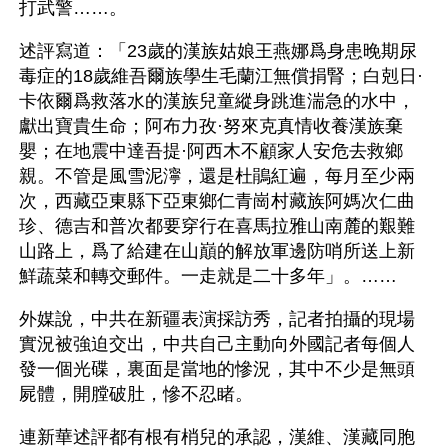
打武警……。
述評寫道：「23歲的漢族姑娘王燕娜爲身患晚期尿
毒症的18歲維吾爾族學生毛蘭江無償捐腎；白剋日·
卡依爾爲救落水的漢族兒童縱身跳進湍急的水中，
獻出寶貴生命；阿布力孜·努來克真情收養漢族棄
嬰；在地震中達吾提·阿西木不顧家人安危去救鄉
親。不管是風雪泥濘，還是杜鵑紅遍，每月至少兩
次，西藏亞東縣下亞東鄉仁青崗村藏族阿媽次仁曲
珍、德吉和普次都要穿行在喜馬拉雅山南麓的艱難
山路上，爲了給建在山巔的解放軍邊防哨所送上新
鮮蔬菜和轉交郵件。一走就是二十多年」。……
外媒說，中共在新疆表演採訪秀，記者拍攝的現場
實況被強迫交出，中共自己主動向外國記者每個人
發一個光碟，裏面是當地的慘況，其中不少是無頭
屍體，開膛破肚，慘不忍睹。
連新華述評都有根有梢兒的承認，漢維、漢藏同胞