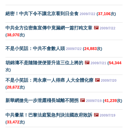
絕密！中共下令不讓北京看到日全食
(
37,106
次)
2009/7/22
中共全方位密集宣傳中竟漏網一篇打盹文章
🖼️
2009/7/22
(
38,070
次)
不是小笑話：中共不會數人頭
(
24,883
次)
2009/7/22
胡錦濤不是隨隨便便晉升這三位上將的
🖼️
(
54,344
2009/7/21
次)
不是小笑話：周永康一人得癌 人大全體化療
🖼️
2009/7/20
(
28,672
次)
新華網搶先一步泄露殘長城離不開拐
🖼️
(
41,239
次)
2009/7/19
中共暈菜！巴黎法庭緊急判決法國政府敗訴
🖼️
2009/7/19
(
33,472
次)