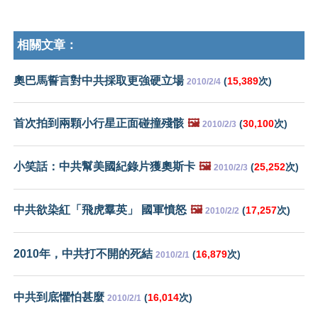
相關文章：
奧巴馬誓言對中共採取更強硬立場
(
15,389
次)
2010/2/4
首次拍到兩顆小行星正面碰撞殘骸
🖼️
(
30,100
次)
2010/2/3
小笑話：中共幫美國紀錄片獲奧斯卡
🖼️
(
25,252
次)
2010/2/3
中共欲染紅「飛虎羣英」 國軍憤怒
🖼️
(
17,257
次)
2010/2/2
2010年，中共打不開的死結
(
16,879
次)
2010/2/1
中共到底懼怕甚麼
(
16,014
次)
2010/2/1