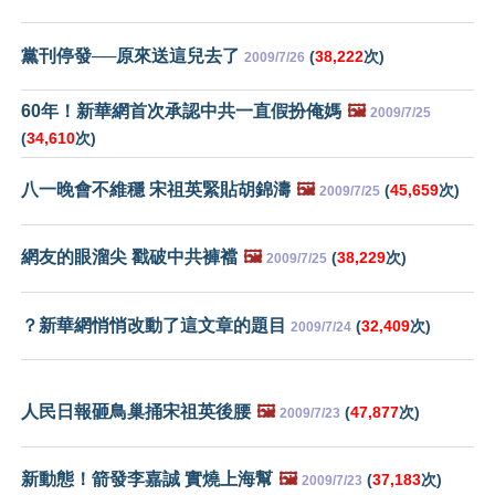
黨刊停發──原來送這兒去了
(
38,222
次)
2009/7/26
60年！新華網首次承認中共一直假扮俺媽
🖼️
2009/7/25
(
34,610
次)
八一晚會不維穩 宋祖英緊貼胡錦濤
🖼️
(
45,659
次)
2009/7/25
網友的眼溜尖 戳破中共褲襠
🖼️
(
38,229
次)
2009/7/25
？新華網悄悄改動了這文章的題目
(
32,409
次)
2009/7/24
人民日報砸鳥巢捅宋祖英後腰
🖼️
(
47,877
次)
2009/7/23
新動態！箭發李嘉誠 實燒上海幫
🖼️
(
37,183
次)
2009/7/23