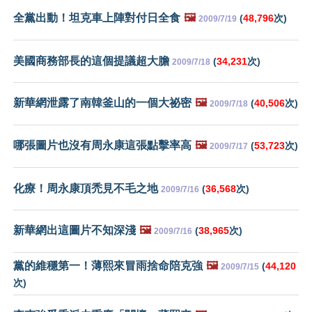
全黨出動！坦克車上陣對付日全食
🖼️
(
48,796
次)
2009/7/19
美國商務部長的這個提議超大膽
(
34,231
次)
2009/7/18
新華網泄露了南韓釜山的一個大祕密
🖼️
(
40,506
次)
2009/7/18
哪張圖片也沒有周永康這張點擊率高
🖼️
(
53,723
次)
2009/7/17
化療！周永康頂禿見不毛之地
(
36,568
次)
2009/7/16
新華網出這圖片不知深淺
🖼️
(
38,965
次)
2009/7/16
黨的維穩第一！薄熙來冒雨捨命陪克強
🖼️
(
44,120
2009/7/15
次)