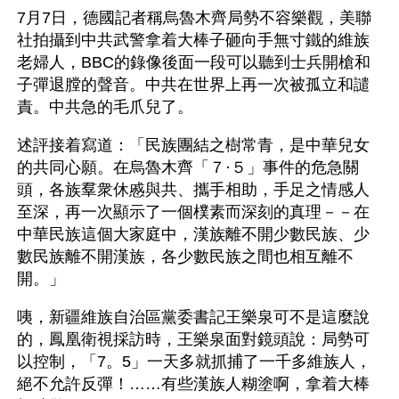
7月7日，德國記者稱烏魯木齊局勢不容樂觀，美聯
社拍攝到中共武警拿着大棒子砸向手無寸鐵的維族
老婦人，BBC的錄像後面一段可以聽到士兵開槍和
子彈退膛的聲音。中共在世界上再一次被孤立和譴
責。中共急的毛爪兒了。 
述評接着寫道：「民族團結之樹常青，是中華兒女
的共同心願。在烏魯木齊「７·５」事件的危急關
頭，各族羣衆休慼與共、攜手相助，手足之情感人
至深，再一次顯示了一個樸素而深刻的真理－－在
中華民族這個大家庭中，漢族離不開少數民族、少
數民族離不開漢族，各少數民族之間也相互離不
開。」
咦，新疆維族自治區黨委書記王樂泉可不是這麼說
的，鳳凰衛視採訪時，王樂泉面對鏡頭說：局勢可
以控制，「7。5」一天多就抓捕了一千多維族人，
絕不允許反彈！……有些漢族人糊塗啊，拿着大棒