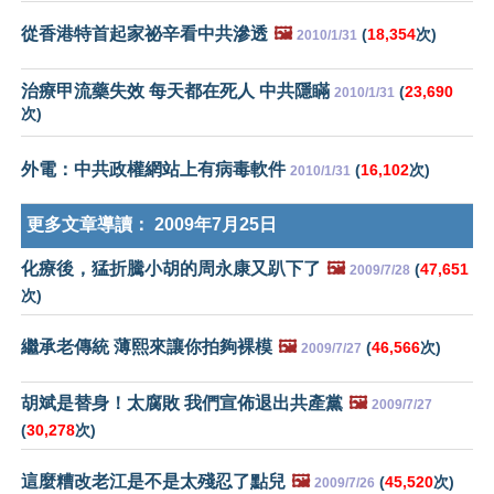
從香港特首起家祕辛看中共滲透
🖼️
(
18,354
次)
2010/1/31
治療甲流藥失效 每天都在死人 中共隱瞞
(
23,690
2010/1/31
次)
外電：中共政權網站上有病毒軟件
(
16,102
次)
2010/1/31
更多文章導讀：
2009年7月25日
化療後，猛折騰小胡的周永康又趴下了
🖼️
(
47,651
2009/7/28
次)
繼承老傳統 薄熙來讓你拍夠裸模
🖼️
(
46,566
次)
2009/7/27
胡斌是替身！太腐敗 我們宣佈退出共產黨
🖼️
2009/7/27
(
30,278
次)
這麼糟改老江是不是太殘忍了點兒
🖼️
(
45,520
次)
2009/7/26