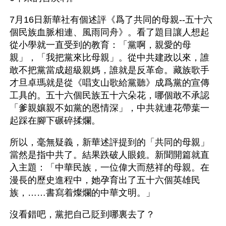
7月16日新華社有個述評《爲了共同的母親--五十六
個民族血脈相連、風雨同舟》。看了題目讓人想起
從小學就一直受到的教育：「黨啊，親愛的母
親」，「我把黨來比母親」。從中共建政以來，誰
敢不把黨當成超級親媽，誰就是反革命。藏族歌手
才旦卓瑪就是從《唱支山歌給黨聽》成爲黨的宣傳
工具的。五十六個民族五十六朵花，哪個敢不承認
「爹親孃親不如黨的恩情深」，中共就連花帶葉一
起踩在腳下碾碎揉爛。
所以，毫無疑義，新華述評提到的「共同的母親」
當然是指中共了。結果跌破人眼鏡。新聞開篇就直
入主題：「中華民族，一位偉大而慈祥的母親。在
漫長的歷史進程中，她孕育出了五十六個英雄民
族，……書寫着燦爛的中華文明。」
沒看錯吧，黨把自己貶到哪裏去了？