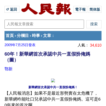
↺ 返回 
電子報
简体版
首頁
分欄目
時事
文章
›
›
›
：
2009年7月25日
發表
人氣：
34,610
60年！新華網首次承認中共一直假扮俺媽
（圖）
鄂新
新華網首次承認中共一直假扮俺媽！
【人民報消息】如果不是最近形勢實在太危機了，
新華網咋能吐口兒承認中共一直假扮俺媽。這可是6
0年來的首次啊。