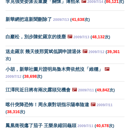
李克強受委派去重慶「關懷」薄熙來
🖼️
(
86,121
次)
2009/7/14
新華網把這新聞刪除了
(
41,638
次)
2009/7/13
白巖松，別步陳虻羅京的後塵
🖼️
(
48,132
次)
2009/7/13
送走羅京 幾天後邢質斌低調申請退休
🖼️
(
39,361
2009/7/12
次)
小胡，新華社圖片證明烏魯木齊依然沒「維穩」
🖼️
(
38,698
次)
2009/7/12
江澤民近日將有兩次露頭兒機會
🖼️
(
49,842
次)
2009/7/11
喀什突降恐怖！周永康對胡指示陽奉陰違
🖼️
2009/7/11
(
38,316
次)
鳳凰衛視癟了茄子 王樂泉縮回龜頭
(
40,678
次)
2009/7/11