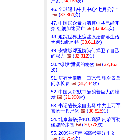
尸案 (
34,168
次)
46. 全球退出中共中心“七月公告”
🖼️
(
33,864
次)
47. 中国民众暴力清算中共已经开
始 红朝加速灭亡
🖼️
(
33,821
次)
48. 追踪世界上这些原始部落生活
为何如此奇特 (
33,611
次)
49. 安徽版邓玉娇为何捍卫了自己
的权力
🖼️
(
32,312
次)
50. “绿坝”泄露的秘密
🖼️
(
32,163
次)
51. 厉有为倒吸一口凉气 张全景反
问李长春
🖼️
(
31,444
次)
52. 中国人沉默中酝酿着巨大的爆
发
🖼️
(
31,390
次)
53. 书记省长亲自出马 中共上万军
警抢一具尸体
🖼️
(
30,825
次)
54. 北京羞搭搭40℃高温 内蒙可劲
砸骤降冰雹
🖼️
(
30,778
次)
55. 2009年河南省高考零分作文
🖼️
(
30,752
次)