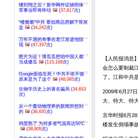
继刘翔之后！新华网作证姚明体
育事业即将终结
🖼️
(
37,817
次)
“楼脆脆”中共 看似商品房躺下骨灰
盒
🖼️
(
34,242
次)
万年不遇的奇事在老江发迹地惊
现
🖼️
(
47,337
次)
图片为证！薄瓜瓜把咱中国人都
【人民报消息
当成傻瓜
🖼️
(
115,168
次)
会怎么要制裁
Google面临生死！中共不依不饶
了。江和中共
原来是为了这个
🖼️
(
48,065
次)
生物学历史上的著名骗局 (
34,653
2009年6月
次)
大、特大、特
从一个轰动物理界的新闻所想到
的
🖼️
(
36,691
次)
京华时报6月2
鸡蛋熟了 为何多省气温高达50℃
楼发生倒塌事
🖼️
(
38,805
次)