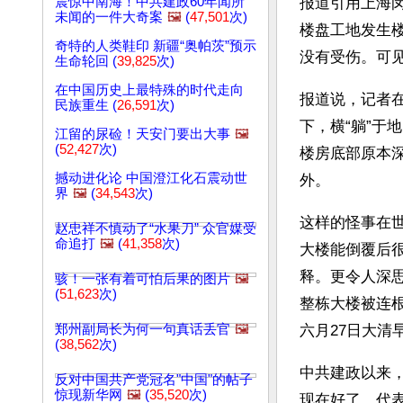
震惊中南海！中共建政60年闻所
报道引用上海闵
未闻的一件大奇案
🖼️
(
47,501
次)
楼盘工地发生
奇特的人类鞋印 新疆“奥帕茨”预示
没有受伤。可
生命轮回 (
39,825
次)
在中国历史上最特殊的时代走向
报道说，记者
民族重生 (
26,591
次)
下，横“躺”于
江留的尿硷！天安门要出大事
🖼️
(
52,427
次)
楼房底部原本深
撼动进化论 中国澄江化石震动世
外。
界
🖼️
(
34,543
次)
这样的怪事在
赵忠祥不慎动了“水果刀” 众官媒受
命追打
🖼️
(
41,358
次)
大楼能倒覆后很
释。更令人深
骇！一张有着可怕后果的图片
🖼️
(
51,623
次)
整栋大楼被连根
郑州副局长为何一句真话丢官
🖼️
六月27日大清
(
38,562
次)
中共建政以来，
反对中国共产党冠名"中国"的帖子
惊现新华网
🖼️
(
35,520
次)
现在好了，代