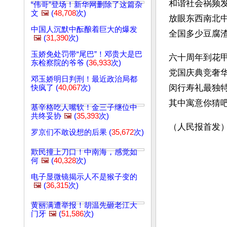
和谐社会祸频
“伟哥”登场！新华网删除了这篇杂
文
🖼️
(
48,708
次)
放眼东西南北
中国人沉默中酝酿着巨大的爆发
全国多少豆腐
🖼️
(
31,390
次)
玉娇免处罚带“尾巴”！邓贵大是巴
六十周年到花
东检察院的爷爷 (
36,933
次)
党国庆典竞奢
邓玉娇明日判刑！最近政治局都
闵行寿礼最独
快疯了 (
40,067
次)
其中寓意你猜
基辛格吃人嘴软！金三子继位中
共终妥协
🖼️
(
35,393
次)
（人民报首发
罗京们不敢设想的后果 (
35,672
次)
欺民撞上刀口！中南海，感觉如
何
🖼️
(
40,328
次)
电子显微镜揭示人不是猴子变的
🖼️
(
36,315
次)
黄丽满遭举报！胡温先砸老江大
门牙
🖼️
(
51,586
次)