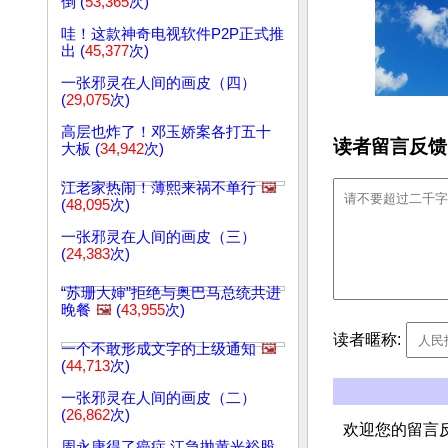
倒 (
53,365
次)
哇！这款神奇电视软件P2P正式推
出 (
45,377
次)
一张邪灵在人间的画皮（四）
(
29,075
次)
高层也炸了！邓玉娇案各打五十
读者留言反馈
大板 (
34,942
次)
江老家热闹！薄熙来祸不单行
🖼️
(
48,095
次)
一张邪灵在人间的画皮（三）
(
24,383
次)
“苏珊大婶”拒绝与奥巴马总统共进
晚餐
🖼️
(
43,955
次)
读者暱称:
一个不敢形成文字的上级通知
🖼️
(
44,713
次)
一张邪灵在人间的画皮（二）
(
26,862
次)
欢迎您的留言
周永康得了癌症 江急抛黄光裕股