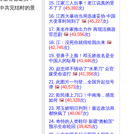
15. 江家三人出事！老江说真的受
中共完结时的景
不了了 (
45,382
次)
16. 江西大暴动当局迅速妥协 中国
大变革时间到了
🖼️
(
45,227
次)
17. 美名作家推出力作 再现活摘器
官悲剧
🖼️
(
43,556
次)
18. 江：没死你就得给我出来
🖼️
(
42,745
次)
19. 登鼻子上脸！邓玉娇改名是全
中国人的耻辱 (
41,446
次)
20. 赵忠祥不慎动了“水果刀” 众官
媒受命追打
🖼️
(
41,358
次)
21. 此图片一刊登…全国升起信号
弹
🖼️
(
40,573
次)
22. 欺民撞上刀口！中南海，感觉
如何
🖼️
(
40,328
次)
23. 邓玉娇明日判刑！最近政治局
都快疯了 (
40,067
次)
24. 奇特的人类鞋印 新疆“奥帕茨”
预示生命轮回 (
39,825
次)