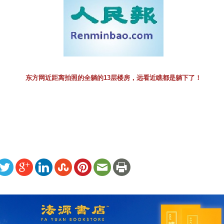
东方网近距离拍照的全躺的13层楼房，远看近瞧都是躺下了！
ww.renminbao.com/rmb/articles/2009/6/29/50750.html