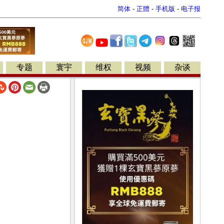
简体
-
正體
-
手机版
-
电子报
专题
寰宇
维权
视频
杂谈