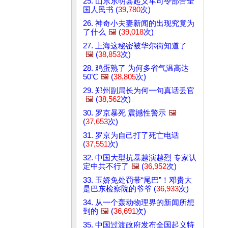
25. 山东东明县起义军司令部告全
国人民书 (
39,780
次)
26. 神奇小夫妻新闻的出现究竟为
了什么
🖼️
(
39,018
次)
27. 上海这秘密被华尔街知道了
🖼️
(
38,853
次)
28. 鸡蛋熟了 为何多省气温高达
50℃
🖼️
(
38,805
次)
29. 郑州副局长为何一句真话丢官
🖼️
(
38,562
次)
30. 罗京暴死 震撼性警示
🖼️
(
37,653
次)
31. 罗京为自己打了死亡电话
(
37,551
次)
32. 中国大型抗暴越演越烈 专家认
定中共不行了
🖼️
(
36,952
次)
33. 玉娇免处罚带“尾巴”！邓贵大
是巴东检察院的爷爷 (
36,933
次)
34. 从一个轰动物理界的新闻所想
到的
🖼️
(
36,691
次)
35. 中国过渡政府发布全国起义特