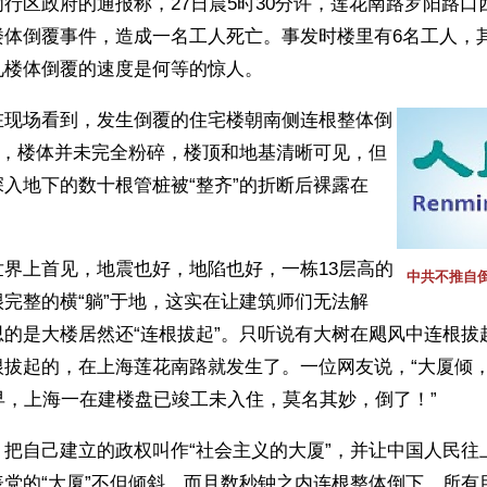
行区政府的通报称，27日晨5时30分许，莲花南路罗阳路口
楼体倒覆事件，造成一名工人死亡。事发时楼里有6名工人，
见楼体倒覆的速度是何等的惊人。
在现场看到，发生倒覆的住宅楼朝南侧连根整体倒
地，楼体并未完全粉碎，楼顶和地基清晰可见，但
入地下的数十根管桩被“整齐”的折断后裸露在
世界上首见，地震也好，地陷也好，一栋13层高的
中共不推自
完整的横“躺”于地，这实在让建筑师们无法解
思的是大楼居然还“连根拔起”。只听说有大树在飓风中连根拔
拔起的，在上海莲花南路就发生了。一位网友说，“大厦倾，预
早，上海一在建楼盘已竣工未入住，莫名其妙，倒了！”
把自己建立的政权叫作“社会主义的大厦”，并让中国人民往上
表党的“大厦”不但倾斜，而且数秒钟之内连根整体倒下。所有