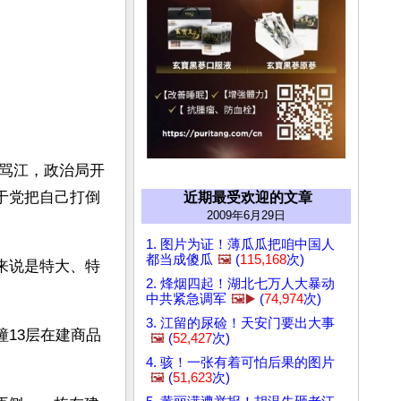
骂江，政治局开
于党把自己打倒
近期最受欢迎的文章
2009年6月29日
1. 图片为证！薄瓜瓜把咱中国人
都当成傻瓜
🖼️
(
115,168
次)
共来说是特大、特
2. 烽烟四起！湖北七万人大暴动
中共紧急调军
🖼️▶️
(
74,974
次)
3. 江留的尿硷！天安门要出大事
幢13层在建商品
🖼️
(
52,427
次)
4. 骇！一张有着可怕后果的图片
🖼️
(
51,623
次)