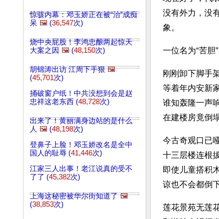
没有外力，没
惊骇内幕：邓玉娇正在被“治”成痴
呆
🖼️
(
36,547
次)
象。
烧中央屁股！李鸿忠酿两起惊天
一位名为“苦胆
大案之因
🖼️
(
48,150
次)
胡锦涛出访 江周下手狠
🖼️
刚刚卸下脚手
(
45,701
次)
等着年内安新
捅破窗户纸！中共没想到会是赵
忠祥这老东西 (
48,728
次)
谁知轰隆一声
在建楼房竟倒
出来了！黄丽满身边站的是什么
人
🖼️
(
48,198
次)
今古奇观口已
登鼻子上脸！邓玉娇改名是全中
国人的耻辱 (
41,446
次)
十三层楼连根
江家三人出事！老江说真的受不
即使儿童搭积
了了 (
45,382
次)
谅也不会都倒
上海这秘密被华尔街知道了
🖼️
(
38,853
次)
莲花景苑无莲