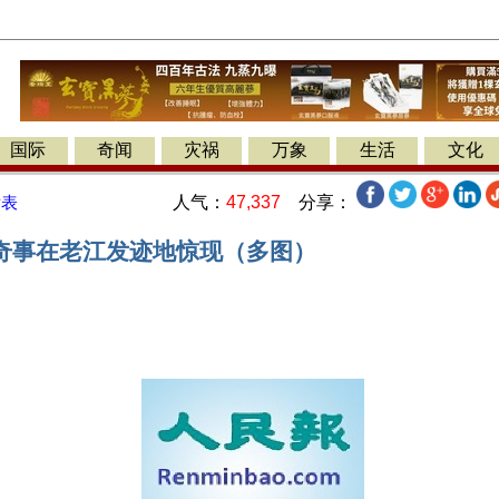
国际
奇闻
灾祸
万象
生活
文化
人气：
47,337
分享：
发表
奇事在老江发迹地惊现（多图）