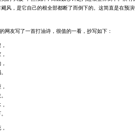
有飓风，是它自己的根全部都断了而倒下的。这简直是在预演
”的网友写了一首打油诗，很值的一看，抄写如下：
架，
家，
响，
塌。
哑，
拔。
木，
下。
花，