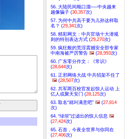
56. 大陆民间顺口溜──中央越来
越像骗子 (
30,357
次)
57. 为何中共高干要为儿孙这样取
名？ (
29,341
次)
58. 精彩网文：中共官场十大潜规
则的特别表达方式 (
29,270
次)
59. 疯狂般的荒淫震撼安全部专家
中南海被严厉警告
🖼️
(
28,993
次)
60. 广东零分作文：《常识》
(
28,644
次)
61. 正邪网络大战 中共招架不住了
🖼️
(
28,507
次)
62. 共军两百校官发起惊人运动 上
亿人或聚天安门 (
28,125
次)
63. 取名“就叫满意吧”
🖼️
(
27,814
次)
64. “绿坝”过滤出的惊人信息
🖼️
(
27,424
次)
65. 石首，今夜全世界与你同在
(
27,406
次)