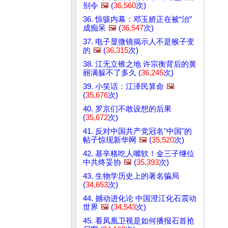
别令
🖼️
(
36,560
次)
36. 惊骇内幕：邓玉娇正在被“治”
成痴呆
🖼️
(
36,547
次)
37. 电子显微镜揭示人不是猴子变
的
🖼️
(
36,315
次)
38. 江无立锥之地 许宗衡背后的黄
丽满躲不了多久 (
36,245
次)
39. 小笑话：江泽民算命
🖼️
(
35,676
次)
40. 罗京们不敢设想的后果
(
35,672
次)
41. 反对中国共产党冠名"中国"的
帖子惊现新华网
🖼️
(
35,520
次)
42. 基辛格吃人嘴软！金三子继位
中共终妥协
🖼️
(
35,393
次)
43. 生物学历史上的著名骗局
(
34,653
次)
44. 撼动进化论 中国澄江化石震动
世界
🖼️
(
34,543
次)
45. 看凤凰卫视是如何播报石首抢