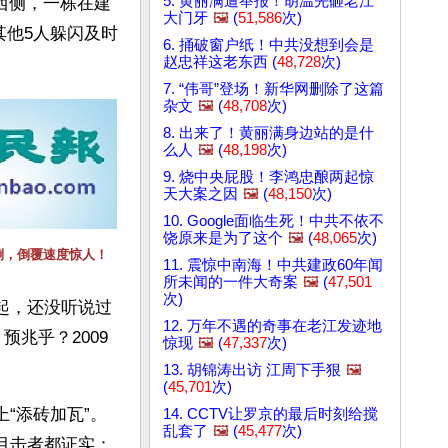
5. 黄丽满遭举报！胡温先砸老江
西侧，一栋在建
大门牙
🖼️
(
51,586
次)
其他5人躲闪及时
6. 捅破窗户纸！中共没想到会是
赵忠祥这老东西 (
48,728
次)
7. “伟哥”登场！新华网删除了这篇
杂文
🖼️
(
48,708
次)
8. 出来了！黄丽满身边站的是什
么人
🖼️
(
48,198
次)
9. 烧中央屁股！李鸿忠酿两起惊
天大案之因
🖼️
(
48,150
次)
10. Google面临生死！中共不依不
饶原来是为了这个
🖼️
(
48,065
次)
倒，倒覆速度惊人！
11. 震惊中南海！中共建政60年闻
所未闻的一件大奇案
🖼️
(
47,501
次)
起，还没听说过
12. 万年不遇的奇事在老江发迹地
兆乎？2009
惊现
🖼️
(
47,337
次)
13. 胡锦涛出访 江周下手狠
🖼️
(
45,701
次)
“添砖加瓦”。
14. CCTV让罗京的最后时刻给搅
乱套了
🖼️
(
45,477
次)
目击者都证实：