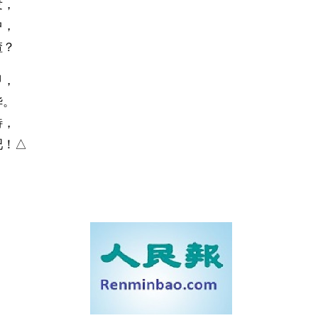
发，
中，
渣？
甲，
华。
特，
吧！△
）