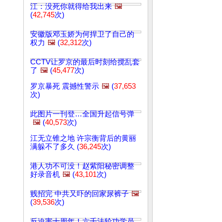
江：没死你就得给我出来
🖼️
(
42,745
次)
安徽版邓玉娇为何捍卫了自己的
权力
🖼️
(
32,312
次)
CCTV让罗京的最后时刻给搅乱套
了
🖼️
(
45,477
次)
罗京暴死 震撼性警示
🖼️
(
37,653
次)
此图片一刊登…全国升起信号弹
🖼️
(
40,573
次)
江无立锥之地 许宗衡背后的黄丽
满躲不了多久 (
36,245
次)
港人功不可没！赵紫阳秘密调整
好录音机
🖼️
(
43,101
次)
贱招完 中共又吓的回家尿裤子
🖼️
(
39,536
次)
反迫害十周年！六千法轮功学员