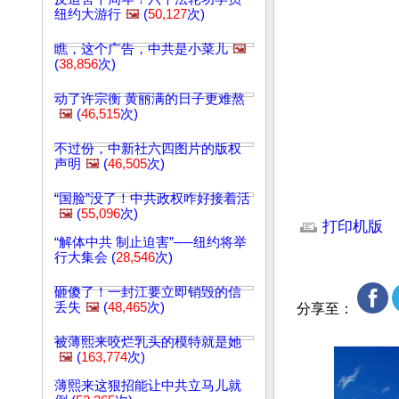
纽约大游行
🖼️
(
50,127
次)
瞧，这个广告，中共是小菜儿
🖼️
(
38,856
次)
动了许宗衡 黄丽满的日子更难熬
🖼️
(
46,515
次)
不过份，中新社六四图片的版权
声明
🖼️
(
46,505
次)
“国脸”没了！中共政权咋好接着活
文章网址: http://w
🖼️
(
55,096
次)
打印机版
“解体中共 制止迫害”──纽约将举
行大集会 (
28,546
次)
砸傻了！一封江要立即销毁的信
丢失
🖼️
(
48,465
次)
分享至：
被薄熙来咬烂乳头的模特就是她
🖼️
(
163,774
次)
薄熙来这狠招能让中共立马儿就