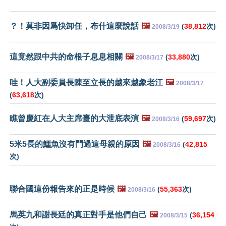
？！莫非因爲快卸任，布什這麼說話
🖼️
(
38,812
次)
2008/3/19
這竟然跟中共的命根子息息相關
🖼️
(
33,880
次)
2008/3/17
哇！人大副委員長陳至立長的越來越象老江
🖼️
2008/3/17
(
63,618
次)
瞧曾慶紅在人大主席臺的大泄底表演
🖼️
(
59,697
次)
2008/3/16
5米5長的鱷魚沒有鬥過這母親的原因
🖼️
(
42,815
2008/3/16
次)
聯合國這份報告來的正是時候
🖼️
(
55,363
次)
2008/3/16
馬英九和謝長廷的真正對手是他們自己
🖼️
(
36,154
2008/3/15