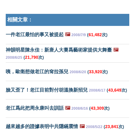
相關文章：
一件老江最怕的事又被提起
🖼️
(
61,482
次)
2008/7/9
神韻明星陳永佳：新唐人大賽爲藝術家提供大舞臺
🖼️
(
21,790
次)
2008/6/25
咦，歐衛想做老江的耷拉孫兒
(
33,920
次)
2008/6/20
臉又歪了！老江目前對付胡溫換新招兒
(
43,649
次)
2008/6/17
老江爲此把周永康叫去訓話
🖼️
(
43,309
次)
2008/6/16
越來越多的證據表明中共隱瞞震情
🖼️
(
23,841
次)
2008/5/22