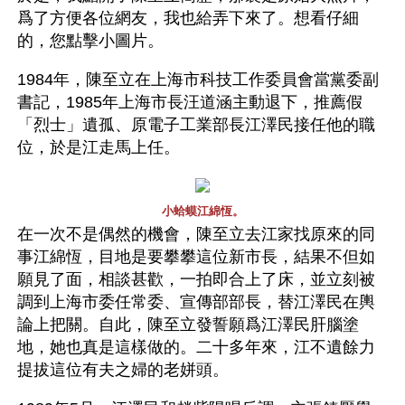
爲了方便各位網友，我也給弄下來了。想看仔細
的，您點擊小圖片。
1984年，陳至立在上海市科技工作委員會當黨委副
書記，1985年上海市長汪道涵主動退下，推薦假
「烈士」遺孤、原電子工業部長江澤民接任他的職
位，於是江走馬上任。
小蛤蟆江綿恆。
在一次不是偶然的機會，陳至立去江家找原來的同
事江綿恆，目地是要攀攀這位新市長，結果不但如
願見了面，相談甚歡，一拍即合上了床，並立刻被
調到上海市委任常委、宣傳部部長，替江澤民在輿
論上把關。自此，陳至立發誓願爲江澤民肝腦塗
地，她也真是這樣做的。二十多年來，江不遺餘力
提拔這位有夫之婦的老姘頭。