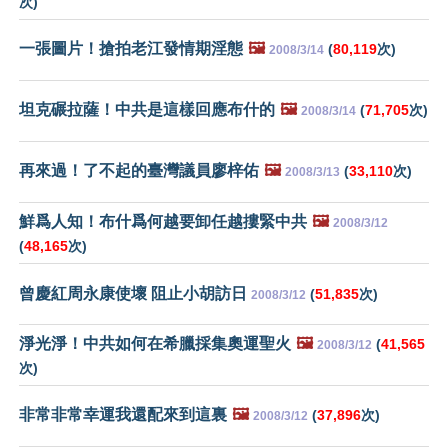
次)
一張圖片！搶拍老江發情期淫態
🖼️
(
80,119
次)
2008/3/14
坦克碾拉薩！中共是這樣回應布什的
🖼️
(
71,705
次)
2008/3/14
再來過！了不起的臺灣議員廖梓佑
🖼️
(
33,110
次)
2008/3/13
鮮爲人知！布什爲何越要卸任越摟緊中共
🖼️
2008/3/12
(
48,165
次)
曾慶紅周永康使壞 阻止小胡訪日
(
51,835
次)
2008/3/12
淨光淨！中共如何在希臘採集奧運聖火
🖼️
(
41,565
2008/3/12
次)
非常非常幸運我還配來到這裏
🖼️
(
37,896
次)
2008/3/12