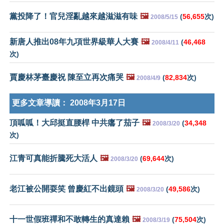
黨投降了！官兒淫亂越來越滋滋有味
🖼️
(
56,655
次)
2008/5/15
新唐人推出08年九項世界級華人大賽
🖼️
(
46,468
2008/4/11
次)
賈慶林茅臺慶祝 陳至立再次痛哭
🖼️
(
82,834
次)
2008/4/9
更多文章導讀：
2008年3月17日
頂呱呱！大邱挺直腰桿 中共癟了茄子
🖼️
(
34,348
2008/3/20
次)
江青可真能折騰死大活人
🖼️
(
69,644
次)
2008/3/20
老江被公開耍笑 曾慶紅不出鏡頭
🖼️
(
49,586
次)
2008/3/20
十一世假班禪和不敢轉生的真達賴
🖼️
(
75,504
次)
2008/3/19