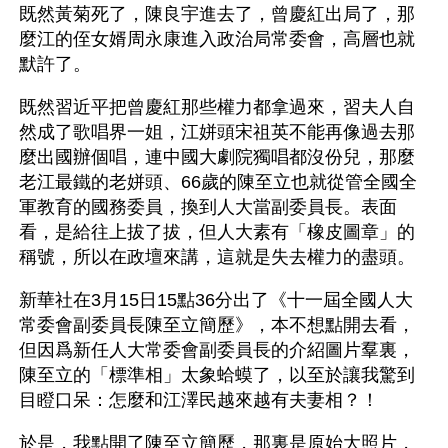
既然黃菊死了，陳良宇進去了，曾慶紅出局了，那
麼江的侄女婿周永康進入政治局常委會，高層也就
默許了。
既然習近平把曾慶紅那些權力都拿過來，習夫人自
然成了歌唱界一姐，江姘頭宋祖英不能再像過去那
麼出國辦個唱，連中國大劇院獨唱都沒份兒，那麼
老江最鐵的老姘頭、66歲的陳至立也就從管全國全
軍教育的國務委員，換到人大當副委員長。表面
看，是給往上拔了拔，但人大素有「橡皮圖章」的
稱號，所以在政壇來講，這就是失去權力的盡頭。
新華社在3月15日15點36分出了《十一屆全國人大
常委會副委員長陳至立簡歷》，本不想點開去看，
但因爲新任人大常委會副委員長的介紹圖片羣裏，
陳至立的「標準相」太象蛤蟆了，以至於讓我驚到
目瞪口呆：怎麼和江澤民越來越有夫妻相？！
於是，我點開了陳至立簡歷，那裏是原始大照片，