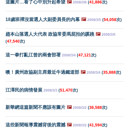
這圖片…看了心中別升起希望
🖼️
(
41,886
次)
2008/3/6
18歲班禪沒當選人大副委員長的內幕
🖼️
(
54,058
次)
2008/3/5
趙本山落選人大代表 政協常委馬屁拍的蹊蹺
🖼️
2008/3/5
(
47,540
次)
這一拳打亂江曾的兩會部署
(
47,121
次)
2008/3/4
噢！廣州政協副主席最近牛過鐵道部
🖼️
(
35,888
次)
2008/3/4
江澤民的病情發展
(
51,470
次)
2008/3/3
新華網這篇新聞不應該有圖片
🖼️
(
36,588
次)
2008/3/2
這些新聞報導震撼背後的震撼
🖼️
(
41,594
次)
2008/3/2