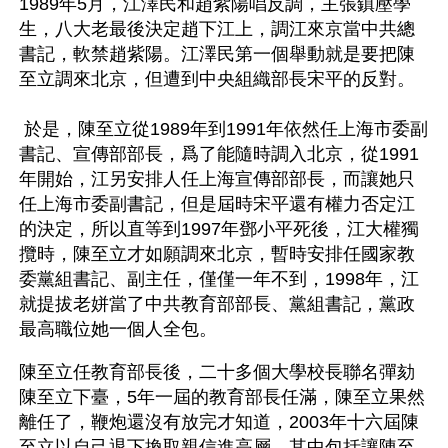
1989年5月，江澤民和趙紫陽唱反調，主張鎮壓學
生，八大老最後決定趙下江上，調江來京當中共總
書記，軟禁趙紫陽。江澤民第一個舉動就是要把陳
至立調來北京，但遭到中央組織部長宋平的反對。
 於是，陳至立從1989年到1991年依然任上海市委副
書記、宣傳部部長，爲了能隨時調入北京，從1991
年開始，江另安排人任上海宣傳部部長，而讓她只
任上海市委副書記，但是屆時宋平還有權力否定江
的決定，所以直等到1997年鄧小平死後，江大權獨
攬時，陳至立才如願調來北京，暫時安排任國家教
委黨組書記、副主任，僅僅一年不到，1998年，江
就提拔老姘當了中共教育部部長、黨組書記，黨政
最高職位她一個人全包。
陳至立任教育部長後，二十多個大學校長聯名彈劾
陳至立下臺，5年一屆的教育部長任滿，陳至立果然
離任了，鞭炮還沒有放完才知道，2003年十六屆陳
至立以自己退下換取親信進高層，其中包括讓陳至