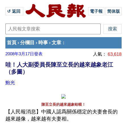
↺ 返回 
電子報
简体版
首頁
分欄目
時事
文章
›
›
›
：
2008年3月17日
發表
人氣：
63,618
哇！人大副委員長陳至立長的越來越象老江
（多圖）
鮑光
陳至立長的越來越象蛤蟆！
【人民報消息】中國人認爲關係穩定的夫妻會長的
越來越像，越來越有夫妻相。