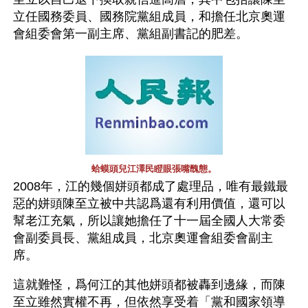
立任國務委員、國務院黨組成員，和擔任北京奧運
會組委會第一副主席、黨組副書記的肥差。
蛤蟆頭兒江澤民瞪眼張嘴醜態。
2008年，江的幾個姘頭都成了處理品，唯有最鐵最
惡的姘頭陳至立被中共認爲還有利用價值，還可以
幫老江充氣，所以讓她擔任了十一屆全國人大常委
會副委員長、黨組成員，北京奧運會組委會副主
席。
這就難怪，爲何江的其他姘頭都被轟到邊緣，而陳
至立雖然實權不再，但依然享受着「黨和國家領導