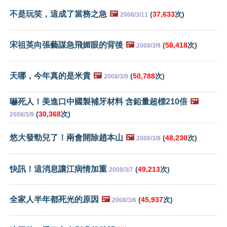
不是玩笑，這成了當務之急
🖼️
(
37,633
次)
2008/3/11
宋祖英向張藝謀急飛媚眼的背後
🖼️
(
58,418
次)
2008/3/9
天哪，今年真的是米貴
🖼️
(
50,788
次)
2008/3/9
嚇死人！美進口中國製補牙材料 含鉛量超標210倍
🖼️
(
30,368
次)
2008/3/9
悠大發勁兒了！兩會開除趙本山
🖼️
(
48,230
次)
2008/3/8
快訊！這消息讓江病情加重
(
49,213
次)
2008/3/7
全家人半年都死光的原因
🖼️
(
45,937
次)
2008/3/6