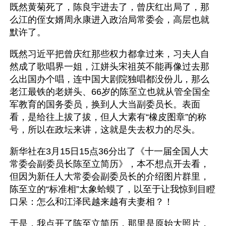
既然黄菊死了，陈良宇进去了，曾庆红出局了，那
么江的侄女婿周永康进入政治局常委会，高层也就
默许了。
既然习近平把曾庆红那些权力都拿过来，习夫人自
然成了歌唱界一姐，江姘头宋祖英不能再像过去那
么出国办个唱，连中国大剧院独唱都没份儿，那么
老江最铁的老姘头、66岁的陈至立也就从管全国全
军教育的国务委员，换到人大当副委员长。表面
看，是给往上拔了拔，但人大素有“橡皮图章”的称
号，所以在政坛来讲，这就是失去权力的尽头。
新华社在3月15日15点36分出了《十一届全国人大
常委会副委员长陈至立简历》，本不想点开去看，
但因为新任人大常委会副委员长的介绍图片群里，
陈至立的“标准相”太象蛤蟆了，以至于让我惊到目瞪
口呆：怎么和江泽民越来越有夫妻相？！
于是，我点开了陈至立简历，那里是原始大照片，