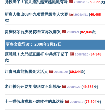
党投降了！官儿淫乱越来越滋滋有味
🖼️
(
56,655
次)
2008/5/15
新唐人推出08年九项世界级华人大赛
🖼️
(
46,468
2008/4/11
次)
贾庆林茅台庆祝 陈至立再次痛哭
🖼️
(
82,834
次)
2008/4/9
更多文章导读：
2008年3月17日
顶呱呱！大邱挺直腰杆 中共瘪了茄子
🖼️
(
34,348
2008/3/20
次)
江青可真能折腾死大活人
🖼️
(
69,644
次)
2008/3/20
老江被公开耍笑 曾庆红不出镜头
🖼️
(
49,586
次)
2008/3/20
十一世假班禅和不敢转生的真达赖
🖼️
(
75,504
次)
2008/3/19