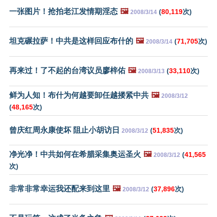
一张图片！抢拍老江发情期淫态
🖼️
(
80,119
次)
2008/3/14
坦克碾拉萨！中共是这样回应布什的
🖼️
(
71,705
次)
2008/3/14
再来过！了不起的台湾议员廖梓佑
🖼️
(
33,110
次)
2008/3/13
鲜为人知！布什为何越要卸任越搂紧中共
🖼️
2008/3/12
(
48,165
次)
曾庆红周永康使坏 阻止小胡访日
(
51,835
次)
2008/3/12
净光净！中共如何在希腊采集奥运圣火
🖼️
(
41,565
2008/3/12
次)
非常非常幸运我还配来到这里
🖼️
(
37,896
次)
2008/3/12