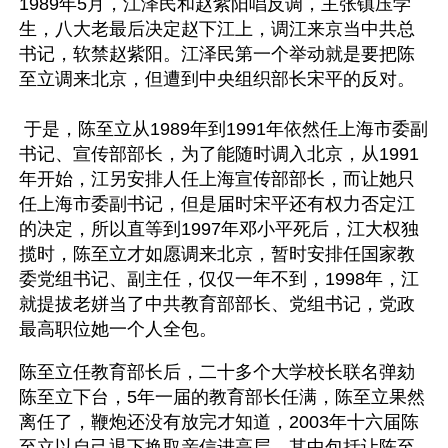
1989年5月，江泽民和赵紫阳唱反调，主张镇压学
生，八大老最后决定赵下江上，调江来京当中共总
书记，软禁赵紫阳。江泽民第一个举动就是要把陈
至立调来北京，但遭到中央组织部长宋平的反对。
 于是，陈至立从1989年到1991年依然任上海市委副
书记、宣传部部长，为了能随时调入北京，从1991
年开始，江另安排人任上海宣传部部长，而让她只
任上海市委副书记，但是届时宋平还有权力否定江
的决定，所以直等到1997年邓小平死后，江大权独
揽时，陈至立才如愿调来北京，暂时安排任国家教
委党组书记、副主任，仅仅一年不到，1998年，江
就提拔老姘当了中共教育部部长、党组书记，党政
最高职位她一个人全包。
陈至立任教育部长后，二十多个大学校长联名弹劾
陈至立下台，5年一届的教育部长任满，陈至立果然
离任了，鞭炮还没有放完才知道，2003年十六届陈
至立以自己退下换取亲信进高层，其中包括让陈至