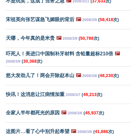
不是玩笑，这成了当务之急
🖼️
(
37,633
次)
2008/3/11
宋祖英向张艺谋急飞媚眼的背后
🖼️
(
58,418
次)
2008/3/9
天哪，今年真的是米贵
🖼️
(
50,788
次)
2008/3/9
吓死人！美进口中国制补牙材料 含铅量超标210倍
🖼️
(
30,368
次)
2008/3/9
悠大发劲儿了！两会开除赵本山
🖼️
(
48,230
次)
2008/3/8
快讯！这消息让江病情加重
(
49,213
次)
2008/3/7
全家人半年都死光的原因
🖼️
(
45,937
次)
2008/3/6
这图片…看了心中别升起希望
🖼️
(
41,886
次)
2008/3/6