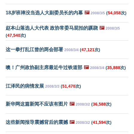
18岁班禅没当选人大副委员长的内幕
🖼️
(
54,058
次)
2008/3/5
赵本山落选人大代表 政协常委马屁拍的蹊跷
🖼️
2008/3/5
(
47,540
次)
这一拳打乱江曾的两会部署
(
47,121
次)
2008/3/4
噢！广州政协副主席最近牛过铁道部
🖼️
(
35,888
次)
2008/3/4
江泽民的病情发展
(
51,470
次)
2008/3/3
新华网这篇新闻不应该有图片
🖼️
(
36,588
次)
2008/3/2
这些新闻报导震撼背后的震撼
🖼️
(
41,594
次)
2008/3/2