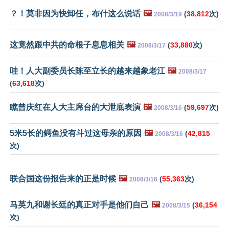
？！莫非因为快卸任，布什这么说话
🖼️
(
38,812
次)
2008/3/19
这竟然跟中共的命根子息息相关
🖼️
(
33,880
次)
2008/3/17
哇！人大副委员长陈至立长的越来越象老江
🖼️
2008/3/17
(
63,618
次)
瞧曾庆红在人大主席台的大泄底表演
🖼️
(
59,697
次)
2008/3/16
5米5长的鳄鱼没有斗过这母亲的原因
🖼️
(
42,815
2008/3/16
次)
联合国这份报告来的正是时候
🖼️
(
55,363
次)
2008/3/16
马英九和谢长廷的真正对手是他们自己
🖼️
(
36,154
2008/3/15
次)