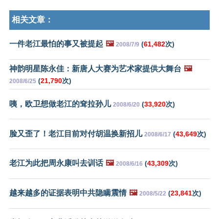
相关文章：
一件老江最怕的事又被提起
🖼️
(
61,482
次)
2008/7/9
神韵明星陈永佳：新唐人大赛为艺术家提供大舞台
🖼️
(
21,790
次)
2008/6/25
咦，欧卫想做老江的耷拉孙儿
(
33,920
次)
2008/6/20
脸又歪了！老江目前对付胡温换新招儿
(
43,649
次)
2008/6/17
老江为此把周永康叫去训话
🖼️
(
43,309
次)
2008/6/16
越来越多的证据表明中共隐瞒震情
🖼️
(
23,841
次)
2008/5/22