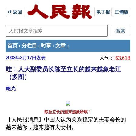
↺ 返回 
电子报
正體版
首页
分栏目
时事
文章
›
›
›
：
2008年3月17日
发表
人气：
63,618
哇！人大副委员长陈至立长的越来越象老江
（多图）
鲍光
陈至立长的越来越象蛤蟆！
【人民报消息】中国人认为关系稳定的夫妻会长的
越来越像，越来越有夫妻相。