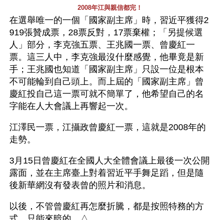
2008年江與親信都完！
在選舉唯一的一個「國家副主席」時，習近平獲得2
919張贊成票，28票反對，17票棄權；「另提候選
人」部分，李克強五票、王兆國一票、曾慶紅一
票。這三人中，李克強最沒什麼感覺，他畢竟是新
手；王兆國也知道「國家副主席」只設一位是根本
不可能輪到自己頭上。而上屆的「國家副主席」曾
慶紅投自己這一票可就不簡單了，他希望自己的名
字能在人大會議上再響起一次。
江澤民一票，江攝政曾慶紅一票，這就是2008年的
走勢。
3月15日曾慶紅在全國人大全體會議上最後一次公開
露面，並在主席臺上對着習近平手舞足蹈，但是隨
後新華網沒有發表曾的照片和消息。
以後，不管曾慶紅再怎麼折騰，都是按照特務的方
式，只能來暗的。△