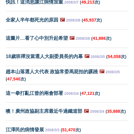
快訊！這消息讓江病情加重
(
49,213
次)
2008/3/7
全家人半年都死光的原因
🖼️
(
45,937
次)
2008/3/6
這圖片…看了心中別升起希望
🖼️
(
41,886
次)
2008/3/6
18歲班禪沒當選人大副委員長的內幕
🖼️
(
54,058
次)
2008/3/5
趙本山落選人大代表 政協常委馬屁拍的蹊蹺
🖼️
2008/3/5
(
47,540
次)
這一拳打亂江曾的兩會部署
(
47,121
次)
2008/3/4
噢！廣州政協副主席最近牛過鐵道部
🖼️
(
35,888
次)
2008/3/4
江澤民的病情發展
(
51,470
次)
2008/3/3