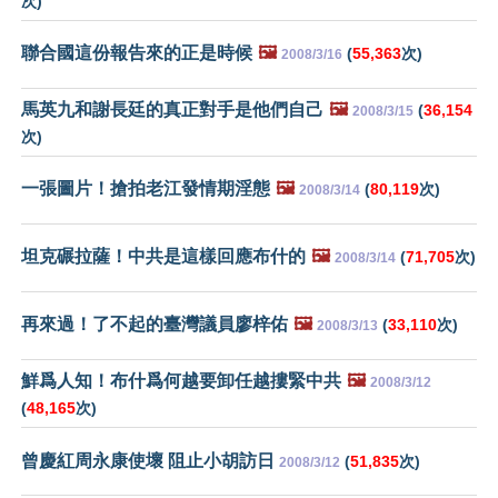
次)
聯合國這份報告來的正是時候
🖼️
(
55,363
次)
2008/3/16
馬英九和謝長廷的真正對手是他們自己
🖼️
(
36,154
2008/3/15
次)
一張圖片！搶拍老江發情期淫態
🖼️
(
80,119
次)
2008/3/14
坦克碾拉薩！中共是這樣回應布什的
🖼️
(
71,705
次)
2008/3/14
再來過！了不起的臺灣議員廖梓佑
🖼️
(
33,110
次)
2008/3/13
鮮爲人知！布什爲何越要卸任越摟緊中共
🖼️
2008/3/12
(
48,165
次)
曾慶紅周永康使壞 阻止小胡訪日
(
51,835
次)
2008/3/12