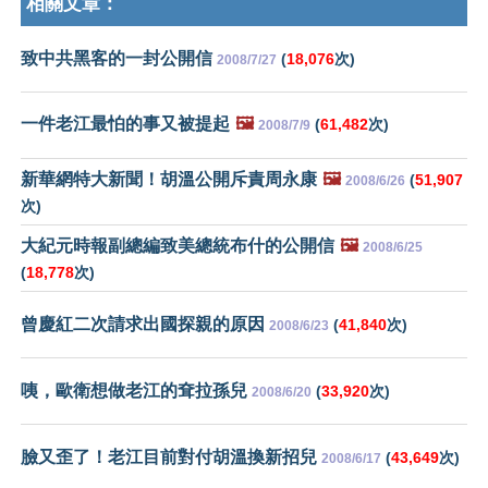
相關文章：
致中共黑客的一封公開信
(
18,076
次)
2008/7/27
一件老江最怕的事又被提起
🖼️
(
61,482
次)
2008/7/9
新華網特大新聞！胡溫公開斥責周永康
🖼️
(
51,907
2008/6/26
次)
大紀元時報副總編致美總統布什的公開信
🖼️
2008/6/25
(
18,778
次)
曾慶紅二次請求出國探親的原因
(
41,840
次)
2008/6/23
咦，歐衛想做老江的耷拉孫兒
(
33,920
次)
2008/6/20
臉又歪了！老江目前對付胡溫換新招兒
(
43,649
次)
2008/6/17