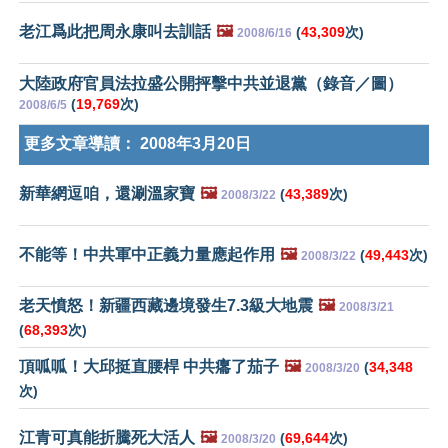
老江爲此把周永康叫去訓話
🖼️
(
43,309
次)
2008/6/16
大陸政府官員法拉盛公開抨擊中共並退黨（錄音／圖）
(
19,769
次)
2008/6/5
更多文章導讀：
2008年3月20日
新華網逗咱，還涮溫家寶
🖼️
(
43,389
次)
2008/3/22
不能等！中共軍中正義力量應起作用
🖼️
(
49,443
次)
2008/3/22
老天憤怒！新疆西藏邊境發生7.3級大地震
🖼️
2008/3/21
(
68,393
次)
頂呱呱！大邱挺直腰桿 中共癟了茄子
🖼️
(
34,348
2008/3/20
次)
江青可真能折騰死大活人
🖼️
(
69,644
次)
2008/3/20