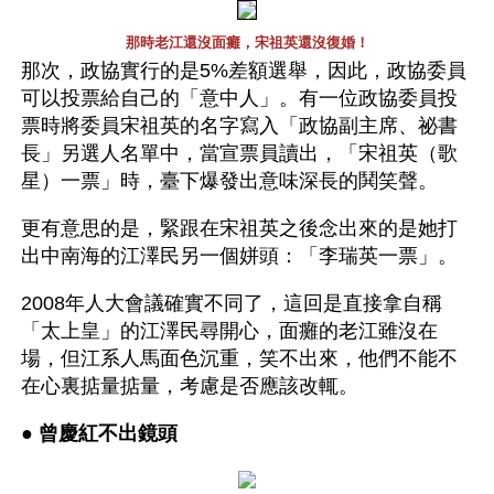
那時老江還沒面癱，宋祖英還沒復婚！
那次，政協實行的是5%差額選舉，因此，政協委員
可以投票給自己的「意中人」。有一位政協委員投
票時將委員宋祖英的名字寫入「政協副主席、祕書
長」另選人名單中，當宣票員讀出，「宋祖英（歌
星）一票」時，臺下爆發出意味深長的鬨笑聲。
更有意思的是，緊跟在宋祖英之後念出來的是她打
出中南海的江澤民另一個姘頭：「李瑞英一票」。
2008年人大會議確實不同了，這回是直接拿自稱
「太上皇」的江澤民尋開心，面癱的老江雖沒在
場，但江系人馬面色沉重，笑不出來，他們不能不
在心裏掂量掂量，考慮是否應該改輒。
● 
曾慶紅不出鏡頭 