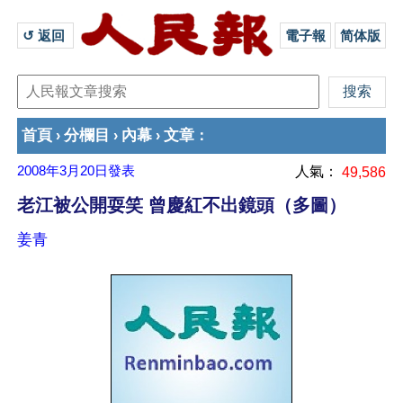
↺ 返回 
電子報
简体版
首頁
分欄目
內幕
文章
›
›
›
：
2008年3月20日
發表
人氣：
49,586
老江被公開耍笑 曾慶紅不出鏡頭（多圖）
姜青