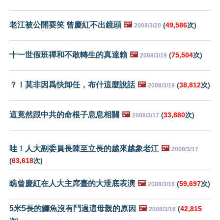
老江被公開耍笑 曾慶紅不出鏡頭
🖼️
(
49,586
次)
2008/3/20
十一世假班禪和不敢轉生的真達賴
🖼️
(
75,504
次)
2008/3/19
？！莫非因爲快卸任，布什這麼說話
🖼️
(
38,812
次)
2008/3/19
這竟然跟中共的命根子息息相關
🖼️
(
33,880
次)
2008/3/17
哇！人大副委員長陳至立長的越來越象老江
🖼️
2008/3/17
(
63,618
次)
瞧曾慶紅在人大主席臺的大泄底表演
🖼️
(
59,697
次)
2008/3/16
5米5長的鱷魚沒有鬥過這母親的原因
🖼️
(
42,815
2008/3/16