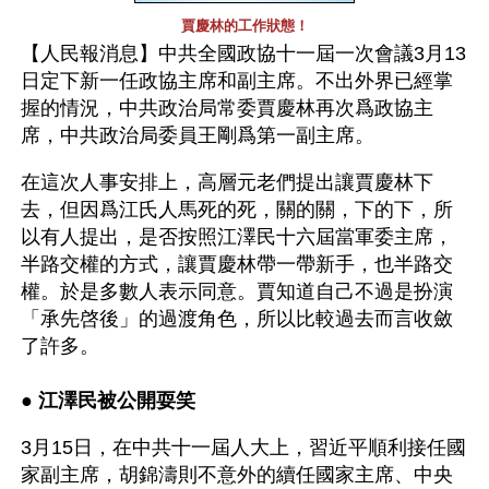
賈慶林的工作狀態！
【人民報消息】中共全國政協十一屆一次會議3月13
日定下新一任政協主席和副主席。不出外界已經掌
握的情況，中共政治局常委賈慶林再次爲政協主
席，中共政治局委員王剛爲第一副主席。
在這次人事安排上，高層元老們提出讓賈慶林下
去，但因爲江氏人馬死的死，關的關，下的下，所
以有人提出，是否按照江澤民十六屆當軍委主席，
半路交權的方式，讓賈慶林帶一帶新手，也半路交
權。於是多數人表示同意。賈知道自己不過是扮演
「承先啓後」的過渡角色，所以比較過去而言收斂
了許多。
● 
江澤民被公開耍笑 
3月15日，在中共十一屆人大上，習近平順利接任國
家副主席，胡錦濤則不意外的續任國家主席、中央