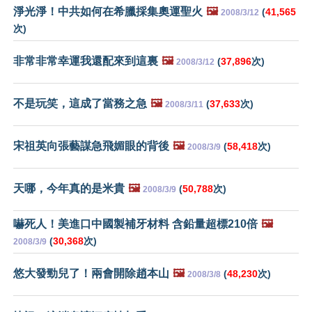
淨光淨！中共如何在希臘採集奧運聖火
🖼️
(
41,565
2008/3/12
次)
非常非常幸運我還配來到這裏
🖼️
(
37,896
次)
2008/3/12
不是玩笑，這成了當務之急
🖼️
(
37,633
次)
2008/3/11
宋祖英向張藝謀急飛媚眼的背後
🖼️
(
58,418
次)
2008/3/9
天哪，今年真的是米貴
🖼️
(
50,788
次)
2008/3/9
嚇死人！美進口中國製補牙材料 含鉛量超標210倍
🖼️
(
30,368
次)
2008/3/9
悠大發勁兒了！兩會開除趙本山
🖼️
(
48,230
次)
2008/3/8